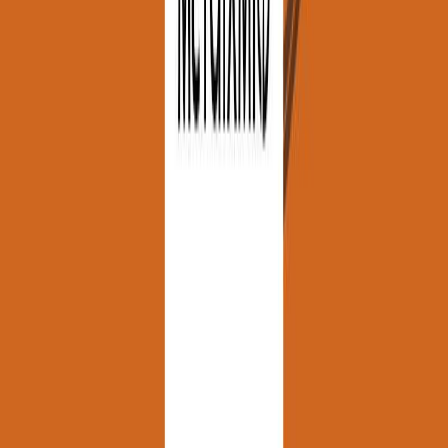
Χάρισε απεριόριστες ακροάσεις βιβλίων στους αγαπημένους σου.
Αγόρασε online και στείλε ψηφιακά τη δωροκάρτα.
Χάρισε μια Δωροκάρτα