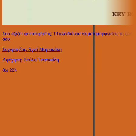
Σου αξίζει να ευτυχήσεις: 10 κλειδιά για να μεταμορφώσεις τη ζωή
σου
Συγγραφέας: Αγνή Μαριακάκη
Αφήγηση: Βούλα Τσαπακίδη
8ω 22λ