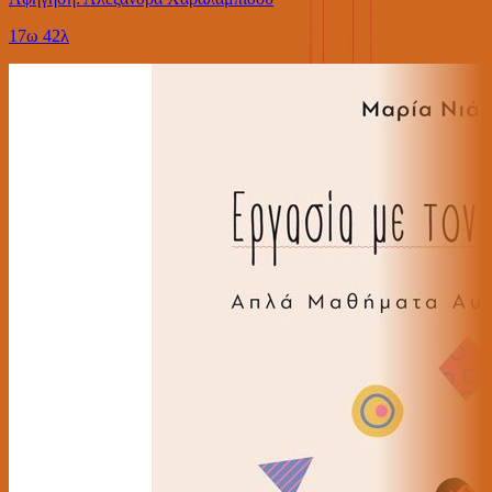
17ω 42λ