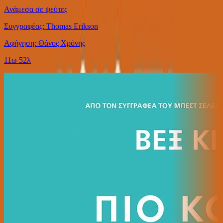
Ανάμεσα σε ψεύτες
Συγγραφέας: Thomas Erikson
Αφήγηση: Θάνος Χρόνης
11ω 52λ