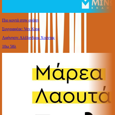
Πιο κοντά στην αγάπη
Συγγραφέας: Vex King
Αφήγηση: Αλέξανδρος Χούντας
10ω 58λ