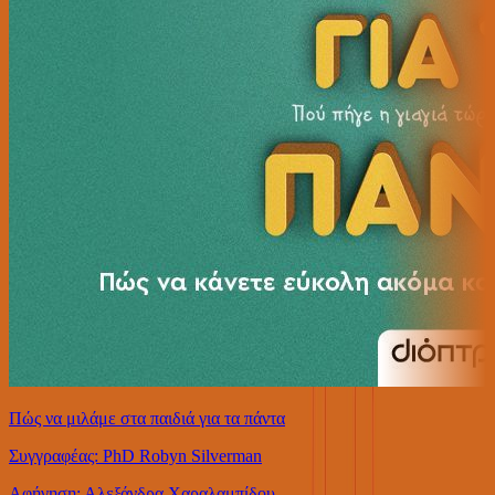
Πώς να μιλάμε στα παιδιά για τα πάντα
Συγγραφέας: PhD Robyn Silverman
Αφήγηση: Αλεξάνδρα Χαραλαμπίδου