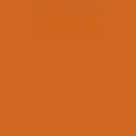
Audiobooks
Podcasts
Σύνδεση
Εγγραφή
Αρχική
Συγγραφείς
Νίκος Σιδέρης