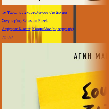
Τα Ψάρια που Σκαρφαλώνουν στα Δέντρα
Συγγραφέας: Sebastian Fitzek
Αφήγηση: Κώστας Κρομμύδας (ως αφηγητής)
7ω 09λ