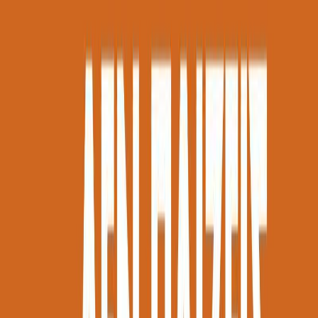
συλλογές.
Δύναμη και βία στην εφηβεία: Μια στρατηγική για
γονείς και παιδαγωγούς
Νίκος Σιδέρης
Χάρης Καζλαρής
4ω 31λ
Δεν παίζεις μόνο εσύ. Υπάρχουν κι άλλοι!:
Ναρκισσισμός και ανθρώπινη σχέση
Νίκος Σιδέρης
Λευτέρης Μελίδης
6ω 50λ