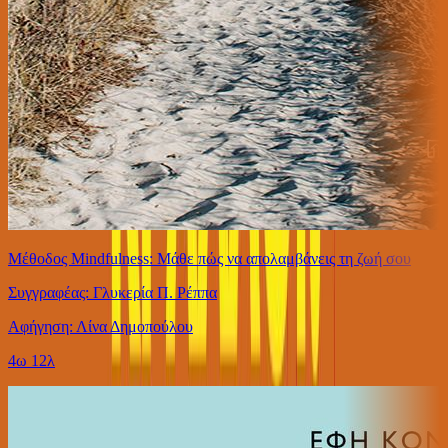
Μέθοδος Mindfulness: Μάθε πώς να απολαμβάνεις τη ζωή σου
Συγγραφέας: Γλυκερία Π. Ρέππα
Αφήγηση: Λίνα Δημοπούλου
4ω 12λ