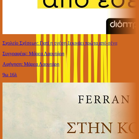
Σχολείο Σχέσεων: Γιατί η σχέση ξεκινάει πρώτα από σένα
Συγγραφέας: Μάρεα Λαουτάρη
Αφήγηση: Μάρεα Λαουτάρη
9ω 16λ