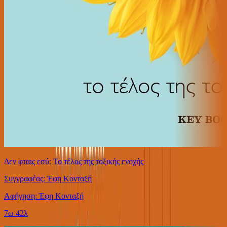
Δεν φταις εσύ: Το τέλος της τοξικής ενοχής
Συγγραφέας: Έφη Κονταξή
Αφήγηση: Έφη Κονταξή
7ω 42λ