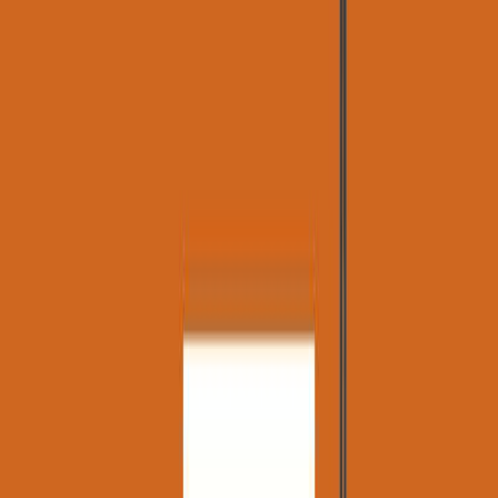
Δώρο για κάποιον ξεχωριστό
Χάρισε απεριόριστες ακροάσεις βιβλίων στους αγαπημένους σου.
Αγόρασε online και στείλε ψηφιακά τη δωροκάρτα.
Χάρισε μια Δωροκάρτα