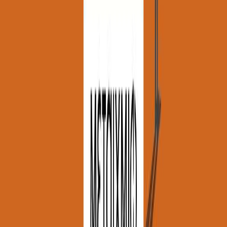
Δώρο για κάποιον ξεχωριστό