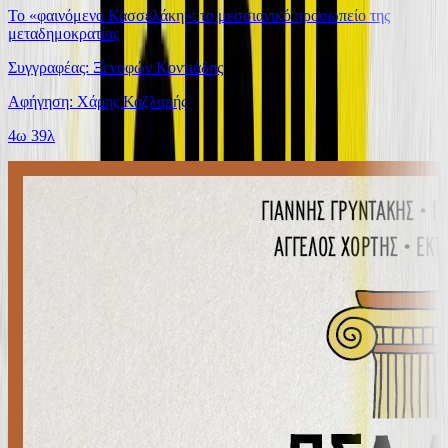
Το «φαινόμενο Κασσελάκη»: το μεσσιανικό προσωπείο της
μεταδημοκρατίας
Συγγραφέας: Ξενοφών Κοντιάδης
Αφήγηση: Χάρης Καζλαρής
4ω 39λ