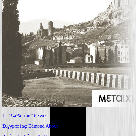
Η Ελλάδα του Όθωνα
Συγγραφέας: Edmond About