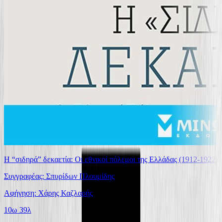
Η “σιδηρά” δεκαετία: Οι εθνικοί πόλεμοι της Ελλάδας (1912-1922)
Συγγραφέας: Σπυρίδων Πλουμίδης
Αφήγηση: Χάρης Καζλαρής
10ω 39λ