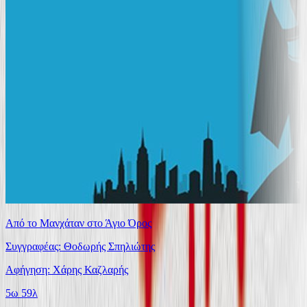
Από το Μανχάταν στο Άγιο Όρος
Συγγραφέας: Θοδωρής Σπηλιώτης
Αφήγηση: Χάρης Καζλαρής
5ω 59λ