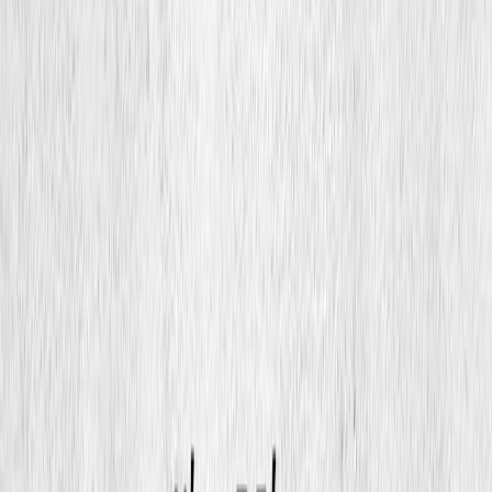
Audiobooks
Podcasts
Σύνδεση
Εγγραφή
Αρχική
Audiobooks
Για γονείς
Δύναμη και βία στην εφηβεία: Μια
στρατηγική για γονείς και παιδαγωγούς
0:00
/
5:00
Άκου το δείγμα
4.4 /5 (23 βαθμολογίες)
Μοιράσου το