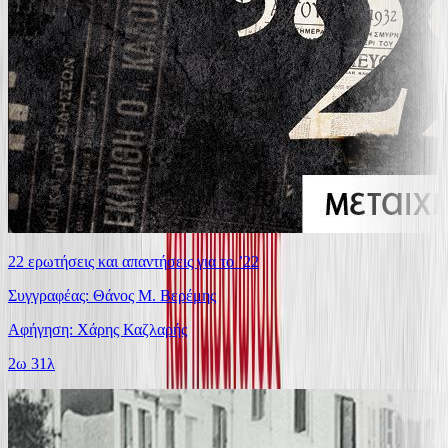
22 ερωτήσεις και απαντήσεις για το ’22
Συγγραφέας: Θάνος Μ. Βερέμης
Αφήγηση: Χάρης Καζλαρής
2ω 31λ