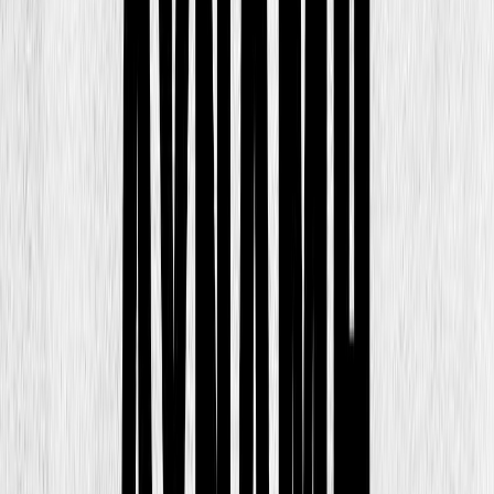
Εκδόσεις
Μεταίχμιο
Περίληψη
Μια νέα στρατηγική προσέγγιση, με άξονα την αποδόμηση της
νοσηρής σαγήνης που ασκούν η δύναμη και η βία στους εφήβους
και την αξιοποίηση της λατρείας των παιδιών και των εφήβων για
τους υπερήρωες, από τον καταξιωμένο ψυχίατρο και ψυχαναλυτή.
Γιατί οι έφηβοι σαγηνεύονται από τη δύναμη και μαγεύονται από