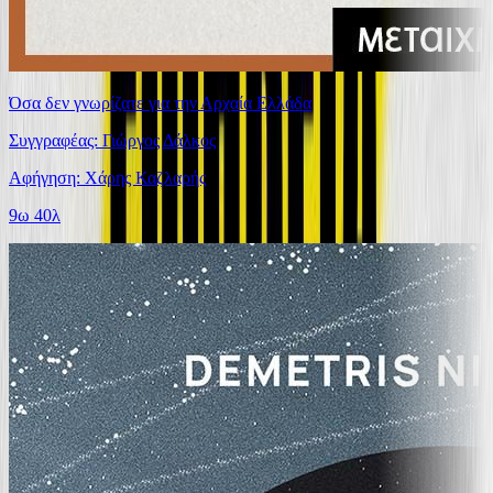
Όσα δεν γνωρίζατε για την Αρχαία Ελλάδα
Συγγραφέας: Γιώργος Δάλκος
Αφήγηση: Χάρης Καζλαρής
9ω 40λ