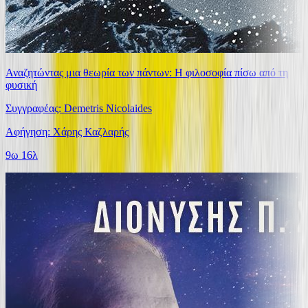
Αναζητώντας μια θεωρία των πάντων: Η φιλοσοφία πίσω από τη
φυσική
Συγγραφέας: Demetris Nicolaides
Αφήγηση: Χάρης Καζλαρής
9ω 16λ