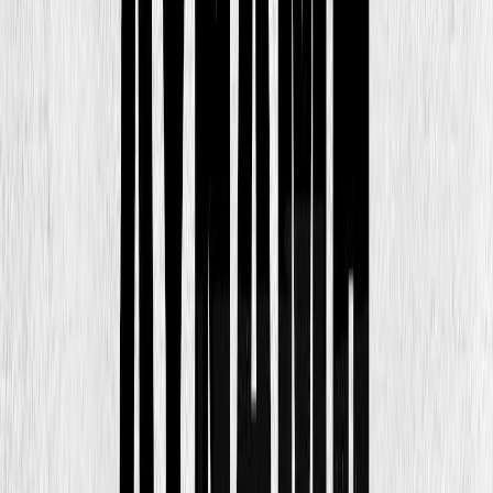
την άνομη βία;
Πώς θα μπορούσαμε να αποδομήσουμε αυτό το μοιραίο δίπολο
που τρέφει και τρέφεται από την απόλαυση του κακού;
Πώς θα μπορούσαν η λατρεία των υπερηρώων και ο ιπποτισμός
που αυτοί ενσαρκώνουν να υπερβούν αυτό τον διπλό πειρασμό;
Πόσο οι μεγάλοι, εκπαιδευτικοί και γονείς, αξιοποιούν αυτή την
πολύτιμη παιδαγωγική δυνατότητα;
Η βία στον κόσμο των εφήβων, αλλά ήδη και των παιδιών, κατέχει
περίοπτη θέση στο προσκήνιο του κοινωνικού, πολιτικού και
ερευνητικού διαλόγου.
Η απογοήτευση από την ανεπάρκεια των μέχρι τώρα παρεμβάσεων
και η ανησυχία για την επέκταση του φαινομένου ενισχύουν την
αίσθηση της απειλής για το μέλλον των παιδιών, των μεγάλων, της
κοινωνίας, του πολιτισμού.
Το βιβλίο αυτό, εστιάζοντας στη σχολική βία και το bullying,
προτείνει μια νέα στρατηγική προσέγγιση, με άξονα την