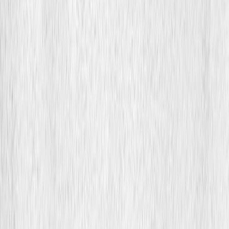
Εκδόσεις
Μεταίχμιο
Ξεκίνα εδώ
Άκουσε το στο App
Διάρκεια
4ω 31λ