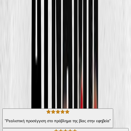
αποδόμηση της νοσηρής σαγήνης που ασκούν η δύναμη και η βία
στους εφήβους και την αξιοποίηση της λατρείας των παιδιών και
των εφήβων για τους υπερήρωες.
Για γονείς, εκπαιδευτικούς και επαγγελματίες ψυχικής υγείας.
Σχεδιασμός εξωφύλλου: Ρεντουάν Αμζλάν
© 2024, Εκδόσεις ΜΕΤΑΙΧΜΙΟ και Νίκος Σιδέρης (e-mail:
siderisn@gmail.com
)
Για γονείς
Η γνώμη των ακροατών
★ 4.4 /5 Βαθμολογία βιβλίου
23
Αξιολογήσεις
"Ρεαλιστική προσέγγιση στο πρόβλημα της βίας στην εφηβεία"