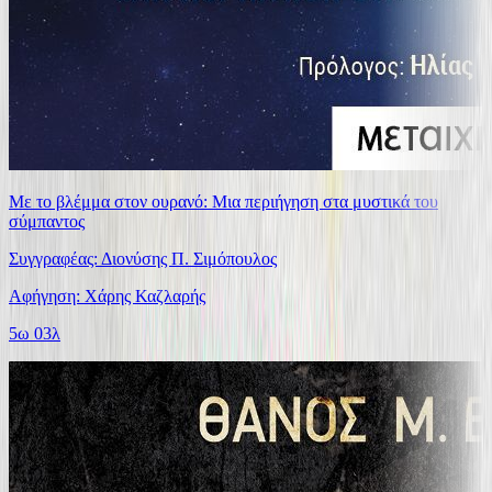
Με το βλέμμα στον ουρανό: Μια περιήγηση στα μυστικά του
σύμπαντος
Συγγραφέας: Διονύσης Π. Σιμόπουλος
Αφήγηση: Χάρης Καζλαρής
5ω 03λ