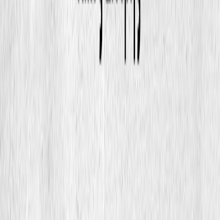
4ω 31λ
Κατάλληλο
Ενηλίκων