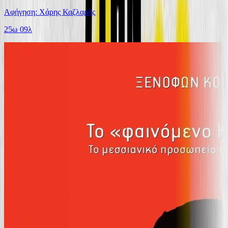
Αφήγηση: Χάρης Καζλαρής
25ω 09λ