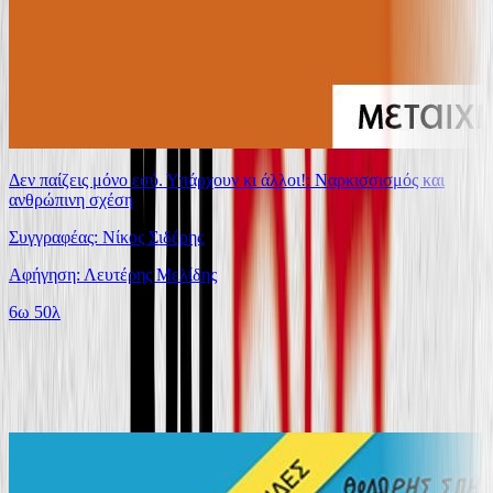
Δεν παίζεις μόνο εσύ. Υπάρχουν κι άλλοι!: Ναρκισσισμός και
ανθρώπινη σχέση
Συγγραφέας: Νίκος Σιδέρης
Αφήγηση: Λευτέρης Μελίδης
6ω 50λ
Ίδιος Αφηγητής