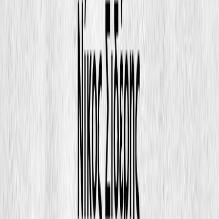
Συγγραφέας
Νίκος Σιδέρης
Αφηγητής
Χάρης Καζλαρής
Ξεκίνα εδώ
Διάρκεια