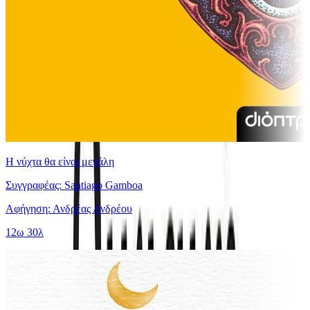
Η νύχτα θα είναι μεγάλη
Συγγραφέας: Santiago Gamboa
Αφήγηση: Ανδρέας Ανδρέου
12ω 30λ