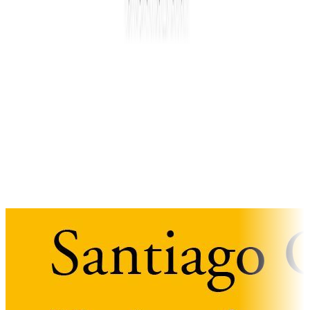
Οικιακή βοηθός
Stephanie Land
Παναγιώτα Βλαντή
9ω 16λ
Παρόμοιες Επιλογές