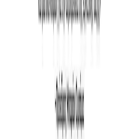
Stephanie Land
Διαθέσιμα
1 Audiobook
Ώρες ακρόασης
9+ ώρες
Βιογραφικό
Η Stephanie Land είναι Αμερικανίδα συγγραφέας και δημόσια
ομιλήτρια. Έγινε γνωστή από την τηλεοπτική μεταφορά του βιβλίου
της με τίτλο Οικιακή βοηθός (Maid) για το Netflix. Το βιβλίο
συμπεριλήφθηκε στη λίστα ανάγνωσης του Μπαράκ Ομπάμα και
έχει ήδη μεταφραστεί σε 17 γλώσσες, ενώ έχει ξεπεράσει τις
45.000 κριτικές στο Goodreads. Σύμφωνα με τους New York Times
το βιβλίο συγκαταλέχθηκε στα 100 πιο σημαντικά για το 2019. H
Στέφανι Λαντ έγραψε αυτό το αυτοβιογραφικό κείμενο αρχικά σε
ένα σημειωματάριο, περιγράφοντας την εμπειρία της ως
Περισσότερα
καθαρίστρια σε σπίτια πλουσίων, από το οποίο προέκυψε ένα από
τα δημοφιλέστερα memoirs των τελευταίων ετών.
Audiobook ως συγγραφέας