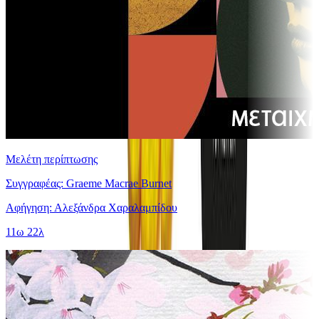
Μελέτη περίπτωσης
Συγγραφέας: Graeme Macrae Burnet
Αφήγηση: Αλεξάνδρα Χαραλαμπίδου
11ω 22λ