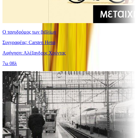
Ο ταχυδρόμος των βιβλίων
Συγγραφέας: Carsten Henn
Αφήγηση: Αλέξανδρος Χούντας
7ω 08λ