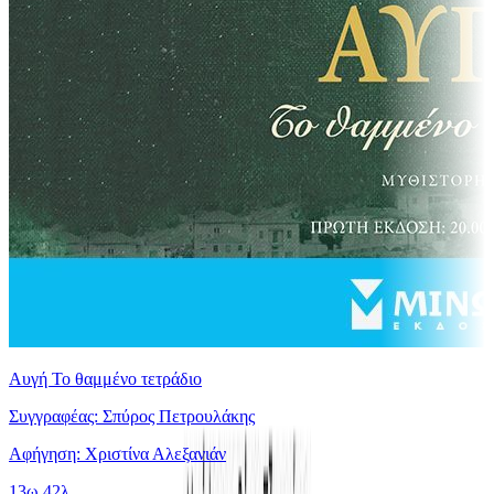
Αυγή Το θαμμένο τετράδιο
Συγγραφέας: Σπύρος Πετρουλάκης
Αφήγηση: Χριστίνα Αλεξανιάν
13ω 42λ