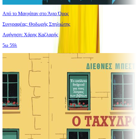
Από το Μανχάταν στο Άγιο Όρος
Συγγραφέας: Θοδωρής Σπηλιώτης
Αφήγηση: Χάρης Καζλαρής
5ω 59λ