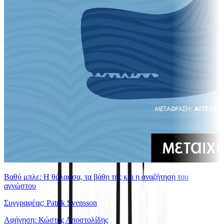
Βαθύ μπλε: H θάλασσα, τα βάθη της και η αναζήτηση του
αγνώστου
Συγγραφέας: Patrik Svensson
Αφήγηση: Κώστας Αποστολίδης