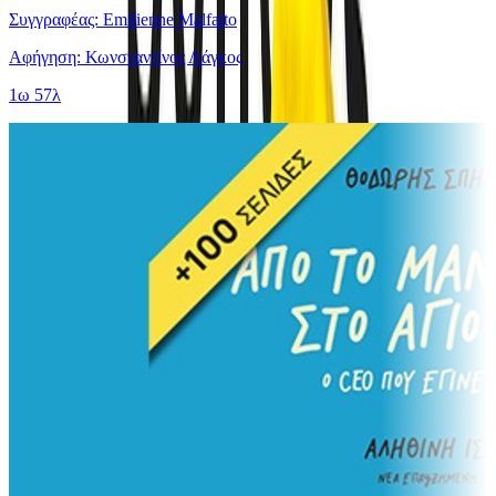
Συγγραφέας: Emilienne Malfatto
Αφήγηση: Κωνσταντίνος Λάγκος
1ω 57λ