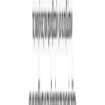
Audiobooks
Podcasts
Σύνδεση
Εγγραφή
Αρχική
Συγγραφείς
Stephanie Land