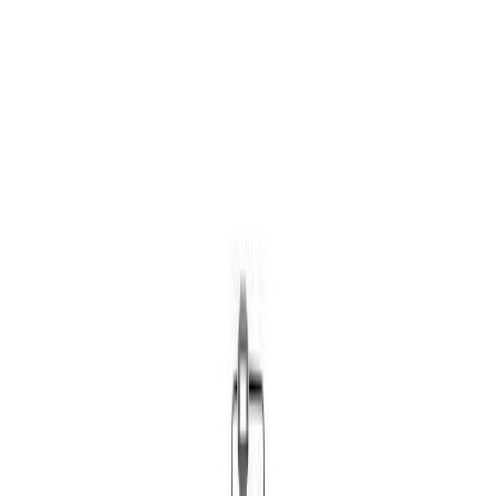
Δώρο για κάποιον ξεχωριστό
Χάρισε απεριόριστες ακροάσεις βιβλίων στους αγαπημένους σου.
Αγόρασε online και στείλε ψηφιακά τη δωροκάρτα.
Χάρισε μια Δωροκάρτα