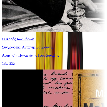
Ο Χορός των Ρόδων
Συγγραφέας: Αντώνης Σουρούνης
Αφήγηση: Παναγιώτης Γουρζουλίδης
13ω 25λ