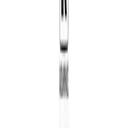
Δώρο για κάποιον ξεχωριστό
Χάρισε απεριόριστες ακροάσεις βιβλίων στους αγαπημένους σου.
Αγόρασε online και στείλε ψηφιακά τη δωροκάρτα.
Χάρισε μια Δωροκάρτα