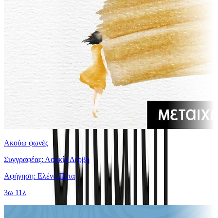
Ακούω φωνές
Συγγραφέας: Λουκία Δέρβη
Αφήγηση: Ελένη Πέτα
3ω 11λ