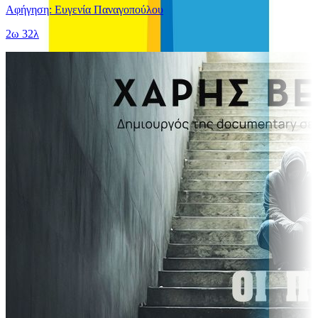
Αφήγηση: Ευγενία Παναγοπούλου
2ω 32λ