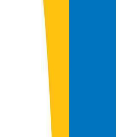
Δώρο για κάποιον ξεχωριστό