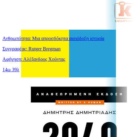
Ανθρωπότητα: Μια απροσδόκητα αισιόδοξη ιστορία
Συγγραφέας: Rutger Bregman
Αφήγηση: Αλέξανδρος Χούντας
14ω 39λ