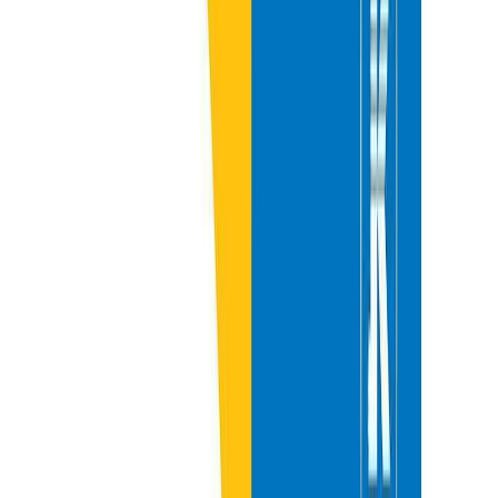
Δώρο για κάποιον ξεχωριστό
Χάρισε απεριόριστες ακροάσεις βιβλίων στους αγαπημένους σου.
Αγόρασε online και στείλε ψηφιακά τη δωροκάρτα.