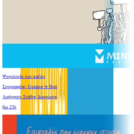
Ψυχολογία των μαζών
Συγγραφέας: Gustave le Bon
Αφήγηση: Στάθης Δρογώσης
6ω 23λ