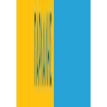
Audiobooks
Podcasts
Σύνδεση
Εγγραφή
Αρχική
Συγγραφείς
Σταύρος Παρλάλης