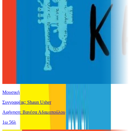
Μουσική
Συγγραφέας: Shaun Usher
Αφήγηση: Βανέσα Αδαμοπούλου
1ω 56λ