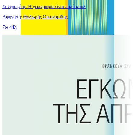
Συγγραφέας: Η γεωγραφία είναι πολύ κουλ
Αφήγηση: Θοδωρής Οικονομίδης
7ω 44λ