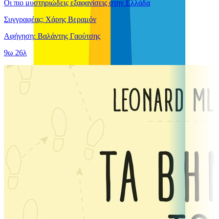
Οι πιο μυστηριώδεις εξαφανίσεις στην Ελλάδα
Συγγραφέας: Χάρης Βεραμόν
Αφήγηση: Βαλάντης Γαούτσης
9ω 26λ