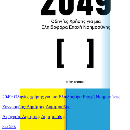
2049: Οδηγίες χρήσης για μια Ελπιδοφόρα Εποχή Νοημοσύνης
Συγγραφέας: Δημήτρης Δημητριάδης
Αφήγηση: Δημήτρης Δημητριάδης
8ω 58λ