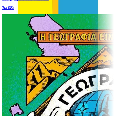
3ω 08λ