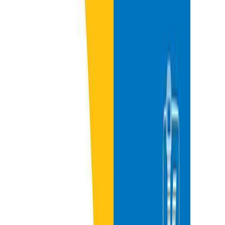
Χάρισε απεριόριστες ακροάσεις βιβλίων στους αγαπημένους σου.
Αγόρασε online και στείλε ψηφιακά τη δωροκάρτα.
Χάρισε μια Δωροκάρτα