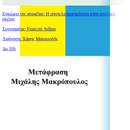
Εγκώμιο της απραξίας: Η αποτελεσματικότητα στην κινεζική
σκέψη
Συγγραφέας: Francois Jullien
Αφήγηση: Χάρης Μαυρουδής
3ω 10λ