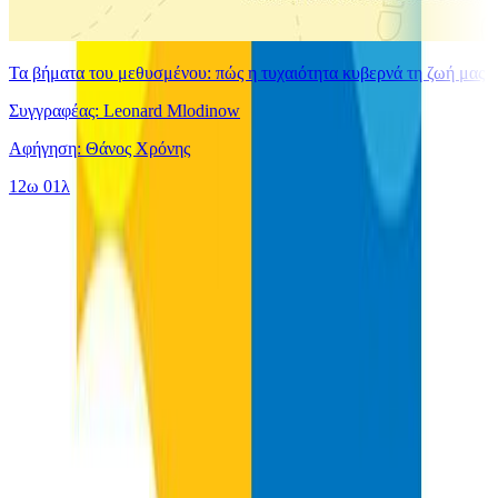
Τα βήματα του μεθυσμένου: πώς η τυχαιότητα κυβερνά τη ζωή μας
Συγγραφέας: Leonard Mlodinow
Αφήγηση: Θάνος Χρόνης
12ω 01λ