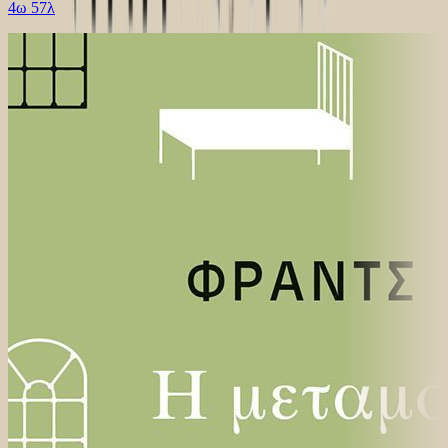
4ω 57λ