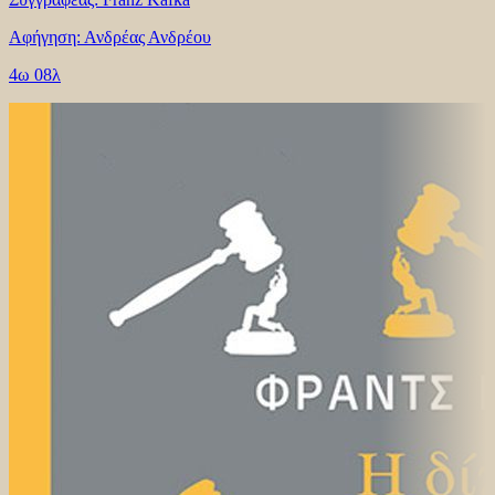
Αφήγηση: Ανδρέας Ανδρέου
4ω 08λ