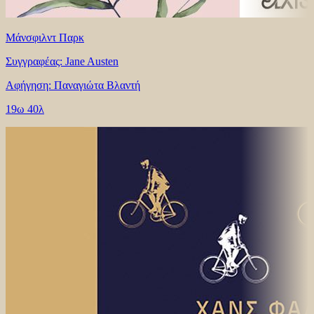
Μάνσφιλντ Παρκ
Συγγραφέας: Jane Austen
Αφήγηση: Παναγιώτα Βλαντή
19ω 40λ