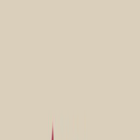
Audiobooks
Podcasts
Σύνδεση
Εγγραφή
Αρχική
Συγγραφείς
Κωστής Παλαμάς