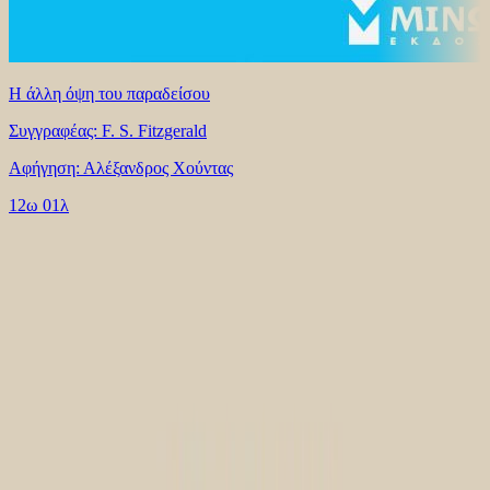
Η άλλη όψη του παραδείσου
Συγγραφέας: F. S. Fitzgerald
Αφήγηση: Αλέξανδρος Χούντας
12ω 01λ