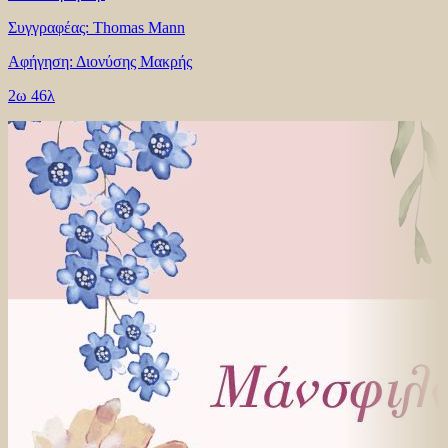
Συγγραφέας: Thomas Mann
Αφήγηση: Διονύσης Μακρής
2ω 46λ