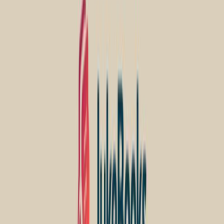
Κωστής Παλαμάς
Διαθέσιμα
1 Audiobook
Ώρες ακρόασης
1+ ώρες
Audiobook ως συγγραφέας
Θάνατος παλικαριού
Κωστής Παλαμάς
Σωτήρης (Συνθετική φωνή ΑΙ)
1ω 16λ
Παρόμοιες Επιλογές