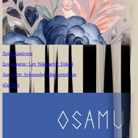
Άννα Καρένινα
Συγγραφέας: Lev Nikolaevic Tolstoj
Αφήγηση: Ανδρομάχη Μαρκοπούλου
45ω 26λ