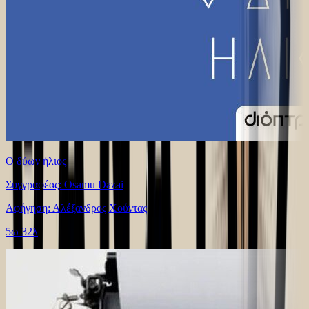
Ο δύων ήλιος
Συγγραφέας: Osamu Dazai
Αφήγηση: Αλέξανδρος Χούντας
5ω 32λ