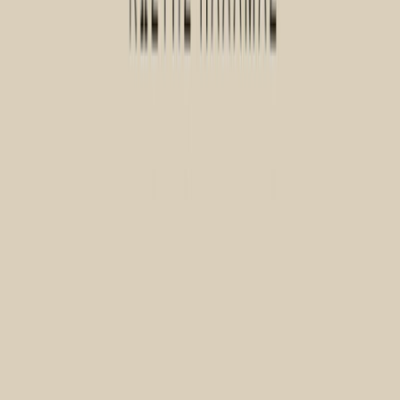
Δώρο για κάποιον ξεχωριστό
Χάρισε απεριόριστες ακροάσεις βιβλίων στους αγαπημένους σου.
Αγόρασε online και στείλε ψηφιακά τη δωροκάρτα.
Χάρισε μια Δωροκάρτα