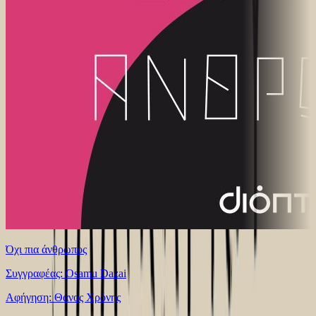
Όχι πια άνθρωπος
Συγγραφέας: Osamu Dazai
Αφήγηση: Θάνος Χρόνης