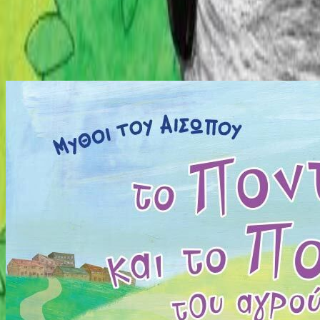
Νίκος Μέλλος
4λ
Παρόμοιες Επιλογές