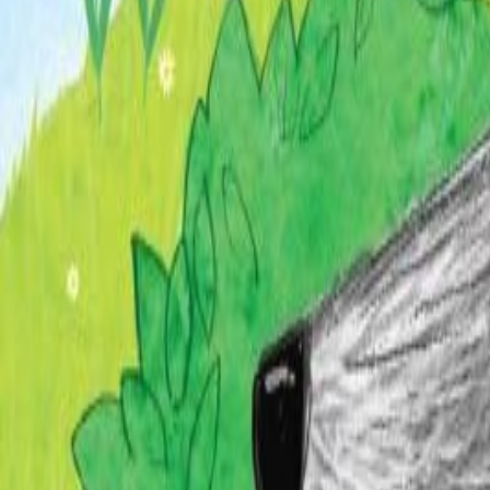
Audiobooks
Podcasts
Σύνδεση
Εγγραφή
Αρχική
Συγγραφείς
Grimm Brothers
Grimm Brothers
Διαθέσιμα
1 Audiobook
Audiobook ως συγγραφέας
Τα τρία γουρουνάκια
Grimm Brothers