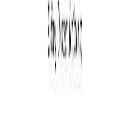
Δώρο για κάποιον ξεχωριστό
Χάρισε απεριόριστες ακροάσεις βιβλίων στους αγαπημένους σου.
Αγόρασε online και στείλε ψηφιακά τη δωροκάρτα.
Χάρισε μια Δωροκάρτα