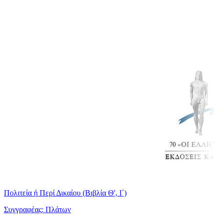
Πολιτεία ή Περί Δικαίου (Βιβλία Θ', Ι΄)
Συγγραφέας: Πλάτων