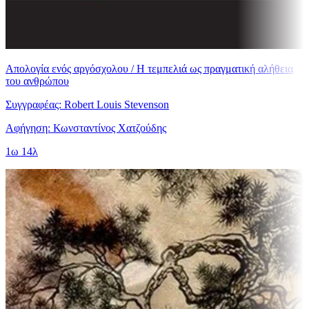
Απολογία ενός αργόσχολου / Η τεμπελιά ως πραγματική αλήθεια
του ανθρώπου
Συγγραφέας: Robert Louis Stevenson
Αφήγηση: Κωνσταντίνος Χατζούδης
1ω 14λ