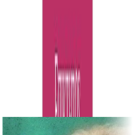
Επίκτητος
1ω 23λ
Επικτήτου Εγχειρίδιον: Αποσπάσματα
Επίκτητος
Στάθης Δρογώσης
1ω 44λ
Παρόμοιες Επιλογές