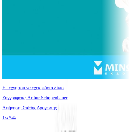
Η τέχνη του να έχεις πάντα δίκιο
Συγγραφέας: Arthur Schopenhauer
Αφήγηση: Στάθης Δρογώσης
1ω 54λ