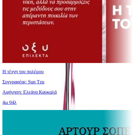
Η τέχνη του πολέμου
Συγγραφέας: Sun Tzu
Αφήγηση: Ελεάνα Καυκαλά
4ω 04λ