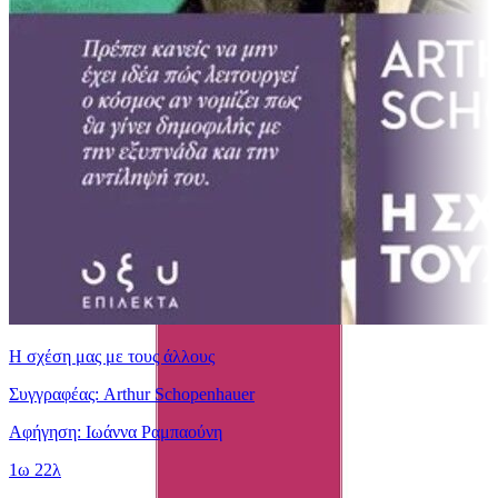
Η σχέση μας με τους άλλους
Συγγραφέας: Arthur Schopenhauer
Αφήγηση: Ιωάννα Ραμπαούνη
1ω 22λ