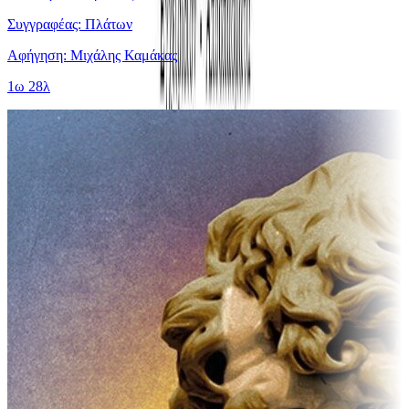
Συγγραφέας: Πλάτων
Αφήγηση: Μιχάλης Καμάκας
1ω 28λ