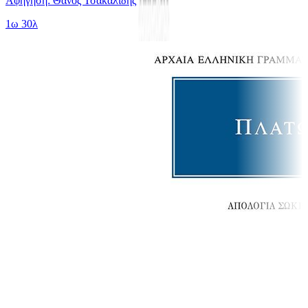
Αφήγηση: Θάνος Τσακαλίδης
1ω 30λ