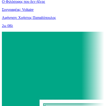
Ο Φιλόσοφος που δεν ήξερε
Συγγραφέας: Voltaire
Αφήγηση: Χρήστος Παπαδόπουλος
2ω 08λ