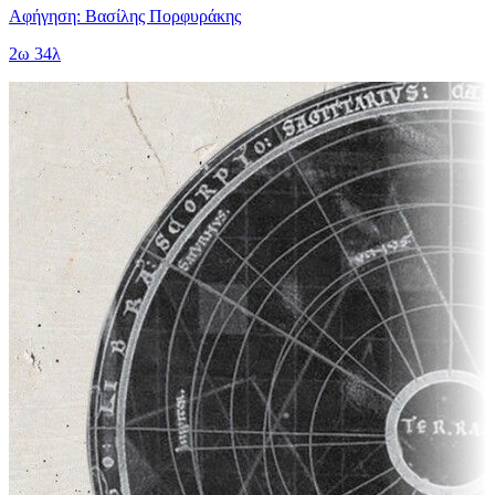
Αφήγηση: Βασίλης Πορφυράκης
2ω 34λ