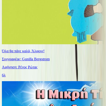
Όλα θα πάνε καλά, Άλφονς!
Συγγραφέας: Gunilla Bergstrom
Αφήγηση: Ρένος Ρώτας
6λ