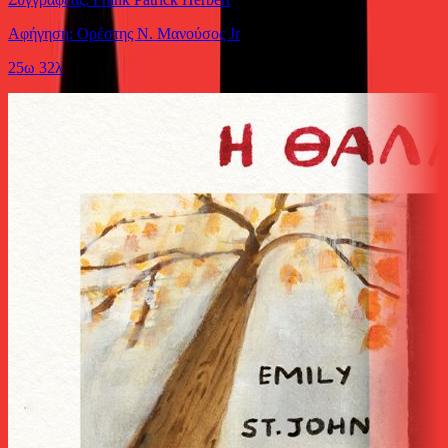
Αφήγηση: Ορέστης Ν. Μανούσος Jr
25ω 32λ