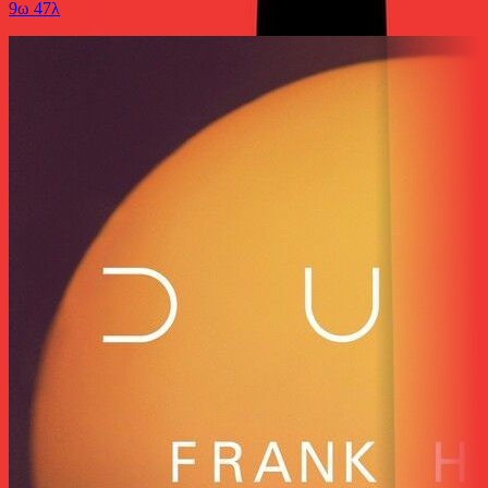
9ω 47λ