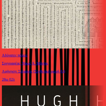
Αδύνατες πόλεις
Συγγραφέας: Νίκος Α. Μάντης
Αφήγηση: Στέφανος (Συνθετική φωνή ΑΙ)
28ω 02λ