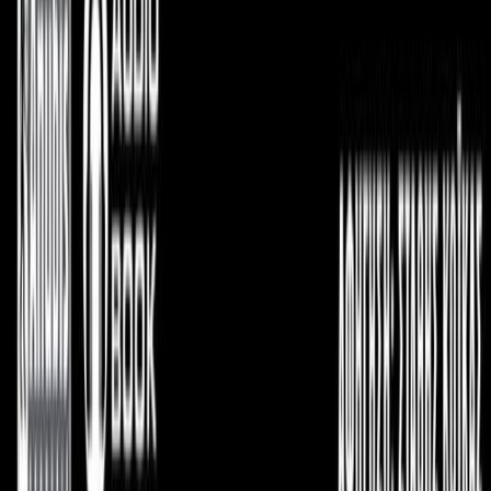
Δώρο για κάποιον ξεχωριστό
Χάρισε απεριόριστες ακροάσεις βιβλίων στους αγαπημένους σου.
Αγόρασε online και στείλε ψηφιακά τη δωροκάρτα.
Χάρισε μια Δωροκάρτα