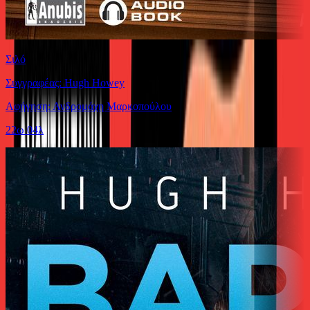
Σιλό
Συγγραφέας: Hugh Howey
Αφήγηση: Ανδρομάχη Μαρκοπούλου
22ω 04λ