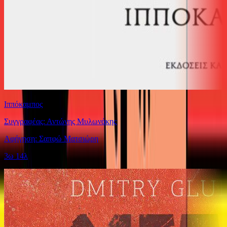
Ιππόκαμπος
Συγγραφέας: Αντώνης Μυλωνάκης
Αφήγηση: Σαπφώ Ματσιώρη
3ω 14λ