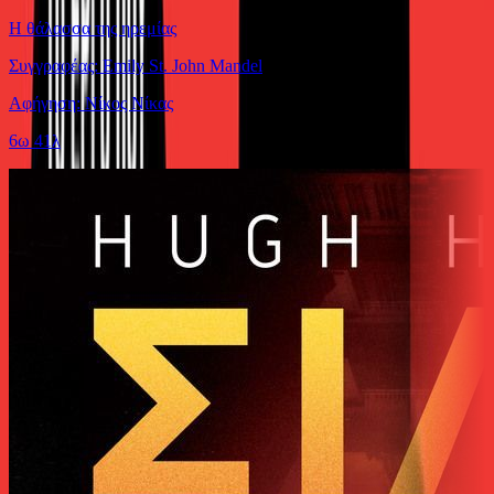
Η θάλασσα της ηρεμίας
Συγγραφέας: Emily St. John Mandel
Αφήγηση: Νίκος Νίκας
6ω 41λ