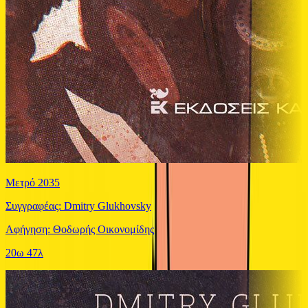
Μετρό 2035
Συγγραφέας: Dmitry Glukhovsky
Αφήγηση: Θοδωρής Οικονομίδης
20ω 47λ