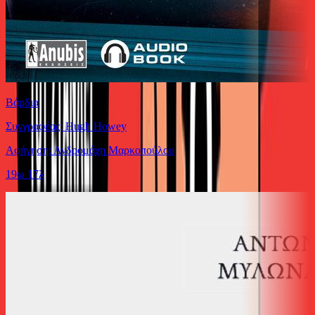
Βάρδια
Συγγραφέας: Hugh Howey
Αφήγηση: Ανδρομάχη Μαρκοπούλου
19ω 17λ