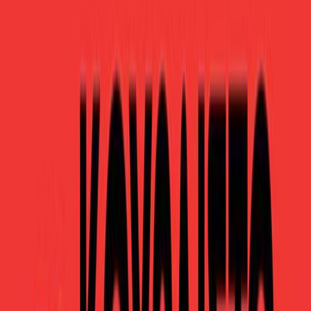
Audiobooks
Podcasts
Σύνδεση
Εγγραφή
Αρχική
Συγγραφείς
Anthony Burgess