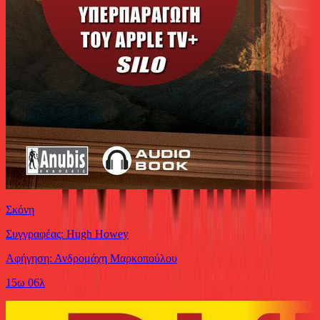
Σκόνη
Συγγραφέας: Hugh Howey
Αφήγηση: Ανδρομάχη Μαρκοπούλου
15ω 06λ