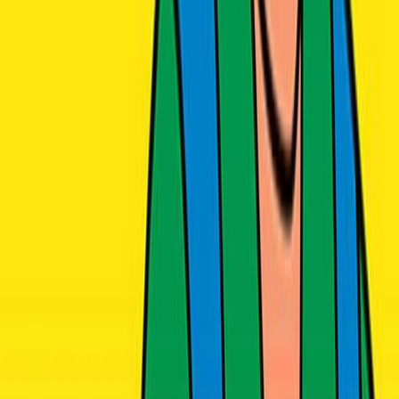
Δώρο για κάποιον ξεχωριστό
Χάρισε απεριόριστες ακροάσεις βιβλίων στους αγαπημένους σου.
Αγόρασε online και στείλε ψηφιακά τη δωροκάρτα.
Χάρισε μια Δωροκάρτα