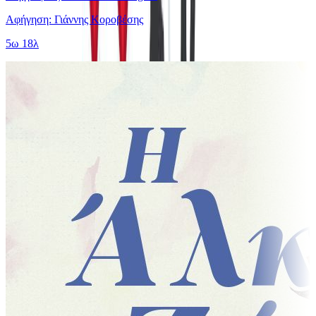
Αφήγηση: Γιάννης Κοροβέσης
5ω 18λ