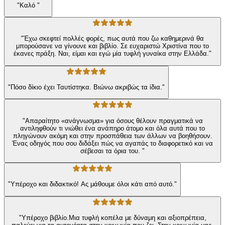
"Καλό "
"Έχω σκεφτεί πολλές φορές, πως αυτά που ζω καθημερινά θα
μπορούσανε να γίνουνε και βιβλίο. Σε ευχαριστώ Χριστίνα που το
έκανες πράξη. Ναι, είμαι και εγώ μία τυφλή γυναίκα στην Ελλάδα."
"Πόσο δίκιο έχει Ταυτίστηκα. Βιώνω ακριβώς τα ίδια."
"Απαραίτητο «ανάγνωσμα» για όσους θέλουν πραγματικά να
αντιληφθούν τι νιώθει ένα ανάπηρο άτομο και όλα αυτά που το
πληγώνουν ακόμη και στην προσπάθεια των άλλων να βοηθήσουν.
Ένας οδηγός που σου διδάξει πώς να αγαπάς το διαφορετικό και να
σέβεσαι τα όρια του. "
"Υπέροχο και διδακτικό! Ας μάθουμε όλοι κάτι από αυτό."
"Υπέροχο βιβλίο.Μια τυφλή κοπέλα με δύναμη και αξιοπρέπεια,