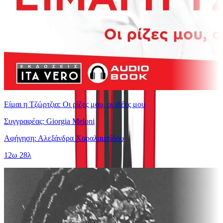
Είμαι η Τζώρτζια: Οι ρίζες μου, οι ιδέες μου
Συγγραφέας: Giorgia Meloni
Αφήγηση: Αλεξάνδρα Χαραλαμπίδου
12ω 28λ