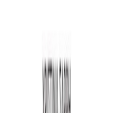
Audiobooks
Podcasts
Σύνδεση
Εγγραφή
Αρχική
Audiobooks
Βιογραφίες
Το ημερολόγιο μιας τυφλής γυναίκας:
Ιστορίες καθημερινού σεξισμού και
μισαναπηρισμού στην Ελλάδα
0:00
/
5:00
Άκου το δείγμα
4.4 /5 (94 βαθμολογίες)
Μοιράσου το