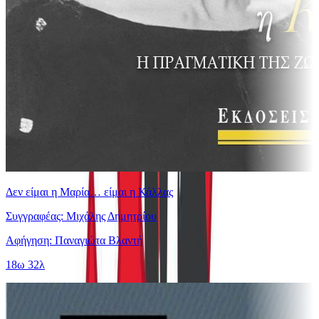
Δεν είμαι η Μαρία… είμαι η Κάλλας
Συγγραφέας: Μιχάλης Δημητρίου
Αφήγηση: Παναγιώτα Βλαντή
18ω 32λ