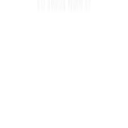
Εκδόσεις
The Law of Success Publishing
Περίληψη
Αυτό το βιβλίο, λοιπόν, δεν είναι ένα βιβλίο για να σε εμπνεύσει!
Δεν το έγραψα με αυτόν τον σκοπό. Δεν είναι ένα βιβλίο που θα σε
συγκινήσει, που θα σου μάθει να εκτιμάς αυτά που έχεις, που θα
σου δείξει την υποτιθέμενη δύναμη ψυχής που έχουμε εμείς, τα