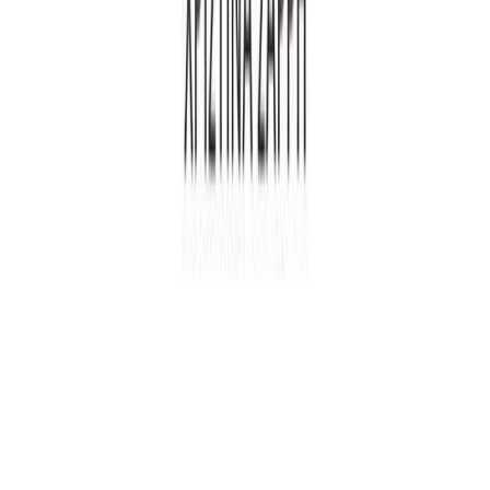
Συγγραφέας
Χριστίνα Σαρρή
Αφηγητής
Ειρήνη Ραχούτη
Ξεκίνα εδώ