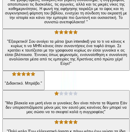
αποτυπώνει τις δυσκολίες, τις αγωνίες, αλλά και τις μικρές νίκες της
καθημερινότητας. Η φωνή της αφήγησης ταιριάζει με το ύφος και τη
συγκινησιακή φόρτιση του βιβλίου, ενισχύει τη σύνδεση του ακροατή με
την ιστορία και κάνει την εμπειρία πιο ζωντανή και ουσιαστική. Το
συνιστώ ανεπιφύλακτα! "
"Εξαιρετικό! Σου ανοίγει τα μάτια (pun intended) για το τι να κάνεις κ
κυρίως τι να ΜΗΝ κάνεις όταν συναντήσεις ένα τυφλό άτομο. Σε
κρατάει κ ταυτίζεσαι με την γραφουσα κυρίως αν είσαι γυναίκα κ ας
είσαι βλέπουσα. Έννοιες όπως φεμινισμός, ενσυναίσθηση κ συναίνεση
αναλύονται μέσα από τις εμπειρίες της Χριστίνας από πρώτο χέρι!
Εύγε!"
"Διδακτικό. Μπράβο."
"Μια βλακεία και μισή είναι οι γυναίκες δεν είναι πάντα τα θύματα Εάν
δεν υπερασπιζόμαστε μόνοι μας τον εαυτό μας κανένας δεν μπορεί να
μας σώσει να το σκεφτεί καλά η συγγραφέας"
"Πολύ καλο Έχω ελλειματική όραση κ πάνω κάτω έχω νιώσει τα ίδια