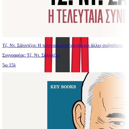
Τζ. Ντ. Σάλιντζερ: Η τελευταία συνέντευξη και άλλες συζητήσεις
Συγγραφέας: Τζ. Ντ. Σάλιντζερ
5ω 15λ