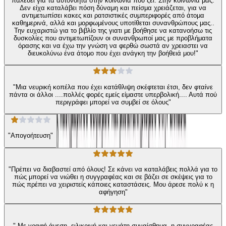
παλεύει για τα αυτονόητα στην κοινωνία που ζει. Στην κοινωνία μας.
Δεν είχα καταλάβει πόση δύναμη και πείσμα χρειάζεται, για να
αντιμετωπίσει κακες και ρατσιστικές συμπεριφορές από άτομα
καθημερινά, αλλά και μορφωμένους υποτίθεται συνανθρώπους μας..
Την ευχαριστώ για το βιβλίο της γιατι με βοήθησε να κατανοήσω τις
δυσκολίες που αντιμετωπίζουν οι συνανθρωποί μας με προβλήματα
όρασης και να έχω την γνώση να φερθώ σωστά αν χρειαστει να
διευκολύνω ένα άτομο που έχει ανάγκη την βοήθειά μου!"
"Μια νευρική κοπέλα που έχει κατάθλιψη σκέφτεται έτσι, δεν φταίνε
πάντα οι άλλοι ....πολλές φορές εμείς είμαστε υπερβολική.... Αυτά πού
περιγράφει μπορεί να συμβεί σε όλους"
"Απογοήτευση"
"Πρέπει να διαβαστεί από όλους! Σε κάνει να καταλάβεις πολλά για το
πώς μπορεί να νιώθει η συγγραφέας και σε βάζει σε σκέψεις για το
πώς πρέπει να χειριστείς κάποιες καταστάσεις. Μου άρεσε πολύ κ η
αφήγηση"
" Με γραφή άμεση, ειλικρινή και γεμάτη συναίσθημα, η συγγραφέας