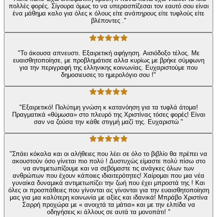
πολλές φορές. Σίγουρα όμως το να υπερασπίζεσαι τον εαυτό σου είναι
ένα μάθημα καλο για όλες κ όλους είτε ανάπηρους είτε τυφλούς είτε
βλέποντες ."
"Το άκουσα απνευστι. Εξαιρετική αφήγηση. Αισιόδοξο τέλος. Με
ευαισθητοποίησε, με προβλημάτισε αλλα κυρίως με βρήκε σύμφωνη
για την περιγραφή της ελληνικης κοινωνίας. Ευχαριστούμε που
δημοσιευσες το ημερολόγιο σου !"
"Εξαιρετικό! Πολύτιμη γνώση κ κατανόηση για τα τυφλά άτομα!
Πραγματικά «θύμωσα» στο πλευρό της Χριστίνας τόσες φορές! Είναι
σαν να ζούσα την κάθε στιγμή μαζί της. Ευχαριστώ "
"Σπάει κόκαλα και οι αλήθειες που λέει σε όλο το βιβλίο θα πρέπει να
ακουστούν όσο γίνεται πιο πολύ ! Δυστυχώς είμαστε πολύ πίσω στο
να αντιμετωπίζουμε και να σεβόμαστε τις ανάγκες όλων των
ανθρώπων που έχουν κάποιες ιδιαιτερότητες! Χαίρομαι που μια νέα
γυναίκα δυναμικά αντιμετωπίζει την ζωή που έχει μπροστά της ! Και
όλες οι προσπάθειες που γίνονται ας γίνονται για την ευαισθητοποίηση
μας για μια καλύτερη κοινωνία με αξίες και ιδανικά! Μπράβο Χριστίνα
Σαρρή προχώρα με « ανοιχτά τα μάτια» και με την ελπίδα να
οδηγήσεις κι άλλους σε αυτά τα μονοπάτι! "