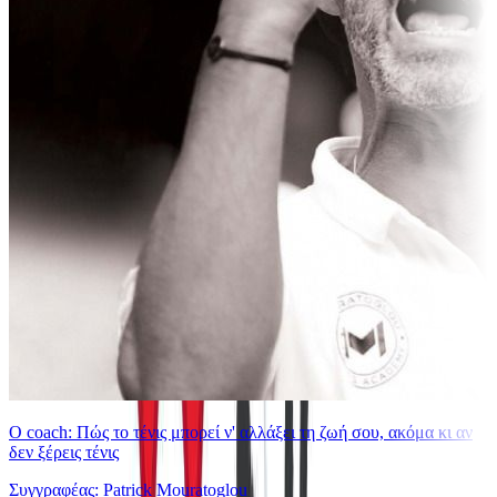
Ο coach: Πώς το τένις μπορεί ν' αλλάξει τη ζωή σου, ακόμα κι αν
δεν ξέρεις τένις
Συγγραφέας: Patrick Mouratoglou