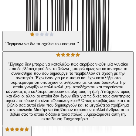
★ 4.4 /5 Βαθμολογία βιβλίου
94
Αξιολογήσεις
"Περιμενω να δω τα σχολια του κοσμου ."
"Σίγουρα δεν μπορώ να καταλάβω πως ακριβώς νιώθει μία γυναίκα
που δε βλέπει,αφού δεν το βιώνω , μπορώ όμως να κατανοήσω το
συναίσθημα που σου δημιουργεί το περιβάλλον σε σχέση με την
αναπηρία .Έχω έναν γιο με αυτισμό και έχω καταλήξει στο
συμπέρασμα ότι υπάρχουν οι άνθρωποι με κάποια δυσκολία Την
οποία γνωρίζουν πολύ καλά ,την αποδέχονται και πορεύονται
κάνοντας ό,τι καλύτερο μπορούν σε όλη τους τη ζωή .Υπάρχουν όμως
και όλοι οι άλλοι οι οποίοι δεν έχουν ιδέα για τις δικές τους αναπηρίες
αφού πιστεύουν ότι είναι «Φυσιολογικοί»!! Όπως ακριβώς λέτε και στο
βιβλίο σας αυτοί είναι που δημιουργούν και το μεγαλύτερο πρόβλημα
στην κοινωνία Μακάρι να διαβάσουν ακούσουν πολλοί άνθρωποι το
βιβλίο σας το οποίο διδάσκει τόσα πολλά , Χρειαζόμαστε αυτή την
εκπαίδευση Συγχαρητήρια .. "