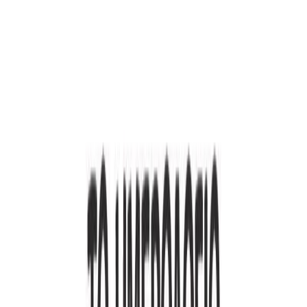
Εκδόσεις
The Law of Success Publishing
Ξεκίνα εδώ
Άκουσε το στο App
Διάρκεια
6ω 08λ