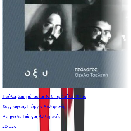
Παύλος Σιδηρόπουλος & Σπυριδούλα- Φλου
Συγγραφέας: Γιώργος Αλλαμανής
Αφήγηση: Γιώργος Αλλαμανής
2ω 32λ