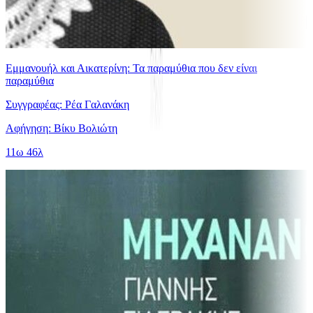
Εμμανουήλ και Αικατερίνη: Τα παραμύθια που δεν είναι
παραμύθια
Συγγραφέας: Ρέα Γαλανάκη
Αφήγηση: Βίκυ Βολιώτη
11ω 46λ