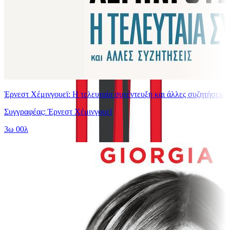
Έρνεστ Χέμινγουεϊ: Η τελευταία συνέντευξη και άλλες συζητήσεις
Συγγραφέας: Έρνεστ Χέμινγουεϊ
3ω 00λ