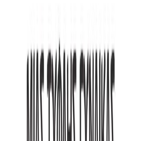
ανάπηρα άτομα! Δεν είναι ένα βιβλίο που θα σε κάνει να δεις τον
κόσμο μέσα απ' τα μάτια μου ή τουλάχιστον όχι όπως ίσως
περιμένεις. Δεν είναι ένα βιβλίο αισιόδοξο ούτε θα σου δώσει
κουράγιο για να αντιμετωπίσεις τα δικά σου προβλήματα. Ούτε θα
σε κάνει να θαυμάσεις τα τυφλά άτομα και πόσο μάλλον εμένα την
ίδια. Δεν είναι βιβλίο αυτοβοήθειας, δεν είναι για να περάσεις
ευχάριστα τις ώρες που θα το διαβάζεις και σίγουρα, δεν είναι ένα
βιβλίο με τα όμορφα πράγματα που μου έχουν συμβεί εκεί έξω.
"Το ημερολόγιο μιας τυφλής γυναίκας" τέτοιες ιστορίες περιέχει
μόνο: τις άσχημες, τις δυσάρεστες, τις ενοχλητικές, τις φοβιστικές,
τις αγχωτικές, τις λυπητερές, τις εξοργιστικές, τις άβολες. Τις
ιστορίες καθημερινού σεξισμού και μισαναπηρισμού στην Ελλάδα!
Και, τελικά, τι είναι αυτό το βιβλίο; Είναι η δική μου κραυγή
αγανάκτησης.
Βιογραφίες
Η γνώμη των ακροατών