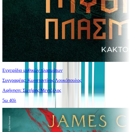
Εγχειρίδιο μυθικών πλασμάτων
Συγγραφέας: Κωνσταντίνος Λουκόπουλος
Αφήγηση: Σωτήρης Μεντζέλος
5ω 40λ