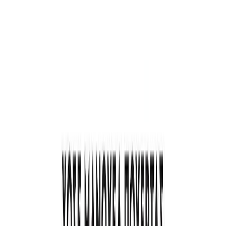
Audiobooks
Podcasts
Σύνδεση
Εγγραφή
Αρχική
Audiobooks
Βιογραφίες
Γιάννης Αντετοκούνμπο: Γράφοντας
ιστορία
0:00
/
5:00
Άκου το δείγμα
4.5 /5 (134 βαθμολογίες)
Μοιράσου το