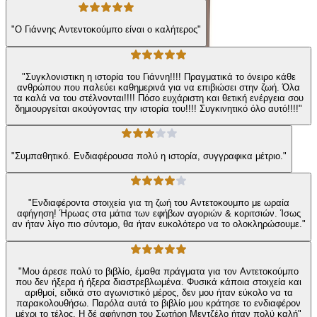
"Ο Γιάννης Αντεντοκούμπο είναι ο καλήτερος"
"Συγκλονιστικη η ιστορία του Γιάννη!!!! Πραγματικά το όνειρο κάθε
ανθρώπου που παλεύει καθημερινά για να επιβιώσει στην ζωή. Όλα
τα καλά να του στέλνονται!!!! Πόσο ευχάριστη και θετική ενέργεια σου
δημιουργείται ακούγοντας την ιστορία του!!!! Συγκινητικό όλο αυτό!!!!"
"Συμπαθητικό. Ενδιαφέρουσα πολύ η ιστορία, συγγραφικα μέτριο."
"Ενδιαφέροντα στοιχεία για τη ζωή του Αντετοκουμπο με ωραία
αφήγηση! Ήρωας στα μάτια των εφήβων αγοριών & κοριτσιών. Ίσως
αν ήταν λίγο πιο σύντομο, θα ήταν ευκολότερο να το ολοκληρώσουμε."
"Μου άρεσε πολύ το βιβλίο, έμαθα πράγματα για τον Αντετοκούμπο
που δεν ήξερα ή ήξερα διαστρεβλωμένα. Φυσικά κάποια στοιχεία και
αριθμοί, ειδικά στο αγωνιστικό μέρος, δεν μου ήταν εύκολο να τα
παρακολουθήσω. Παρόλα αυτά το βιβλίο μου κράτησε το ενδιαφέρον
μέχρι το τέλος. Η δέ αφήγηση του Σωτήρη Μεντζέλο ήταν πολύ καλή"