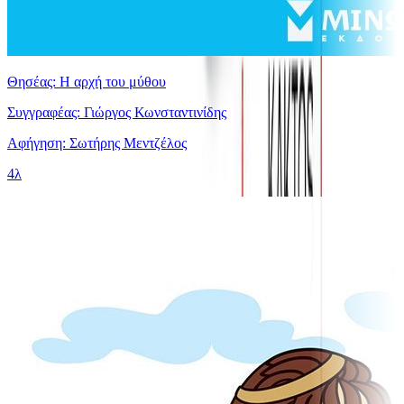
Θησέας: Η αρχή του μύθου
Συγγραφέας: Γιώργος Κωνσταντινίδης
Αφήγηση: Σωτήρης Μεντζέλος
4λ