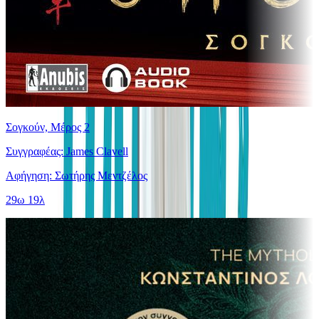
Σογκούν, Μέρος 2
Συγγραφέας: James Clavell
Αφήγηση: Σωτήρης Μεντζέλος
29ω 19λ