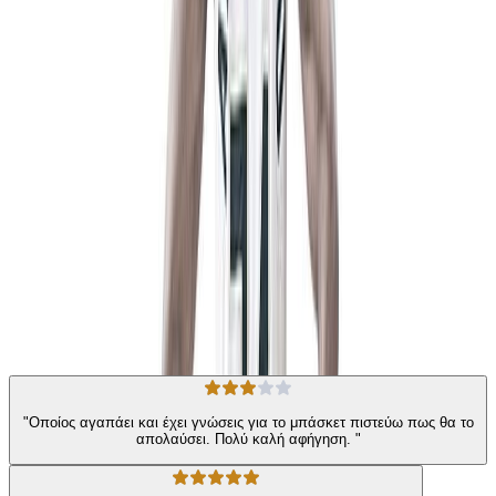
δουλειά, παρά τις αντιξοότητες που θα είχαν σταματήσει
οποιονδήποτε άλλον. Είναι επίσης η ιστορία όσων πίστεψαν
σ’αυτόν όταν το όνειρο φαινόταν άπιαστο. Μια ιστορία που δεν
μπορεί παρά να αποτελεί πηγή έμπνευσης κι ένα μάθημα ζωής για
όλους, άνδρες και γυναίκες, μικρούς και μεγάλους, φίλαθλους ή
μη.
Βιογραφίες
Η γνώμη των ακροατών
★ 4.5 /5 Βαθμολογία βιβλίου
134
Αξιολογήσεις
"Οποίος αγαπάει και έχει γνώσεις για το μπάσκετ πιστεύω πως θα το
απολαύσει. Πολύ καλή αφήγηση. "