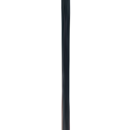
Εκδόσεις
Κάκτος
Ξεκίνα εδώ
Άκουσε το στο App
Διάρκεια
11ω 21λ