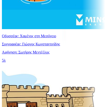
Οδυσσέας: Χαμένος στη Μεσόγειο
Συγγραφέας: Γιώργος Κωνσταντινίδης
Αφήγηση: Σωτήρης Μεντζέλος
5λ