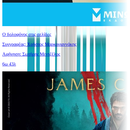
Ο δολοφόνος στις σελίδες
Συγγραφέας: Χρήστος Μαρκογιαννάκης
Αφήγηση: Σωτήρης Μεντζέλος
6ω 43λ