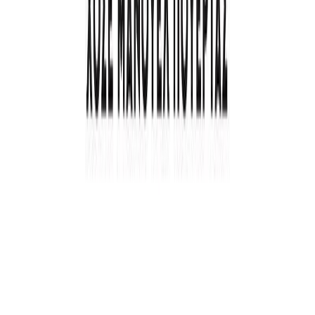
Συγγραφέας
Jose Manuel Puertas
Αφηγητής
Σωτήρης Μεντζέλος
Ξεκίνα εδώ
Διάρκεια