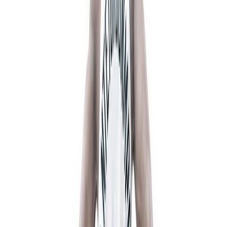
Εκδόσεις
Κάκτος
Περίληψη
«Μην αφήνεις κανέναν να σου πει τι δεν μπορείς να κάνεις. Να
πιστεύεις, φίλε. Να ελπίζεις πως γίνεται. Γίνεται.» Γιάννης
Αντετοκουμπο. Ο 'Greek Freak', το αστέρι των Μιλγουόκι Μπακς,
το μεγαλύτερο συμβόλαιο στην ιστορία του ΝΒΑ, ο MVP των
τελικών του ΝΒΑ 2021. Το βιβλίο "Γιάννης Αντετοκούνμπο:
Γράφοντας Ιστορία", αφηγείται την συγκλονιστική πορεία ενός
παιδιού που κυνήγησε τον στόχο του με πείσμα και σκληρή