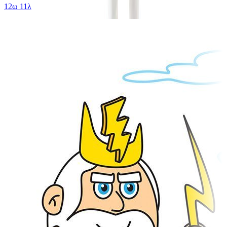
12ω 11λ