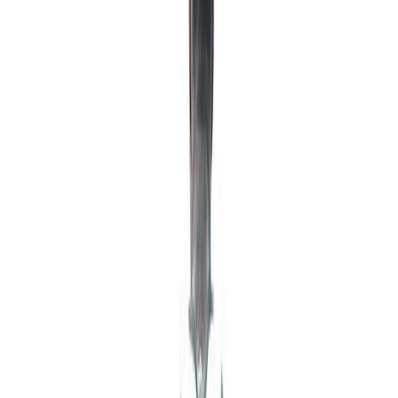
Μετάφραση
Φώτης Κατσικάρης