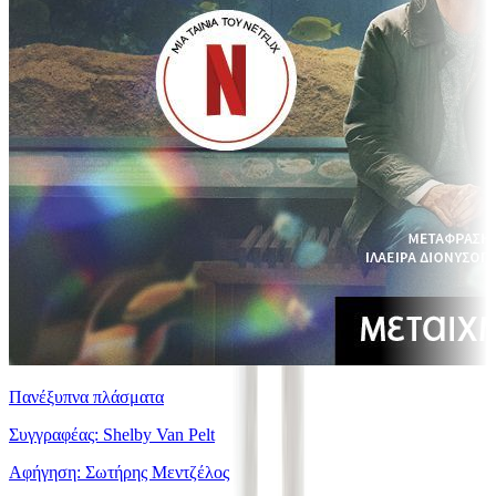
Πανέξυπνα πλάσματα
Συγγραφέας: Shelby Van Pelt
Αφήγηση: Σωτήρης Μεντζέλος