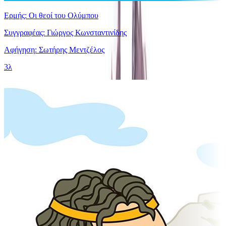
Ερμής: Οι θεοί του Ολύμπου
Συγγραφέας: Γιώργος Κωνσταντινίδης
Αφήγηση: Σωτήρης Μεντζέλος
3λ