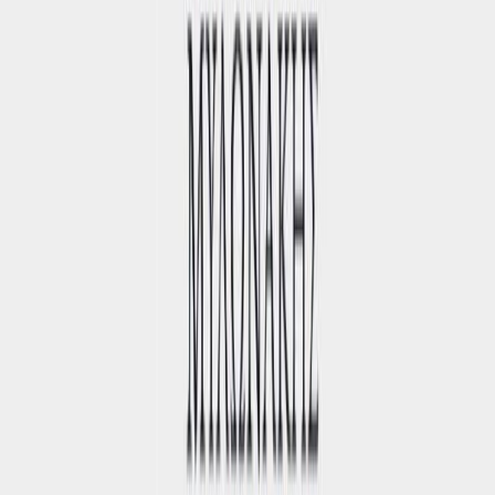
Εκδόσεις
Καστανιώτης
Ξεκίνα εδώ
Άκουσε το στο App
Διάρκεια
3ω 14λ