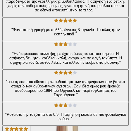
παραδείγματα της νεοελληνικής μυθοπλασίας. Η αφήγηση εξαιρετική,
χωρίς συναισθηματικές ερμηνίες, γίνεται η φωνή του μυαλού σου και
σε οδηγεί απνευστί μέχρι το τέλος. "
"Φανταστική γραφή με πολλές έννοιες & αγωνία. Το τέλος ήταν
εκπληκτικό! "
"Ενδιαφέρουσα σύλληψη, με έχασε όμως σε κάποια σημεία. Η
αφήγηση δεν ήταν καθόλου καλή, ακόμα και σε αργή ταχύτητα. Η
αφηγήτρια τόνιζε λάθος λέξεις και άλλες τις έκοβε από βιασύνη."
"μου άρεσε που έθεσε τη σπουδαιότητα των αναμνήσεων σαν βασικό
στοιχείο των ανθρωπίνων σχέσεων. Σαν ιδέα ομως μου έμοιαζε
συνδυασμός του 1984 του Όργουελ και περί τυφλότητος του
Σαραμάγκου "
"Ρυθμίστε την ταχύτητα στο 0,9. Η αφήγηση κυλάει σε πιο φυσιολογικό
ρυθμο. "