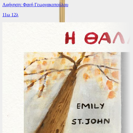
Αφήγηση: Φανή Γεωργακοπούλου
11ω 12λ