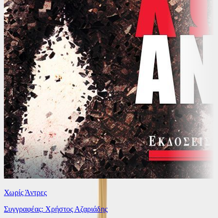
Χωρίς Άντρες
Συγγραφέας: Χρήστος Αζαριάδης