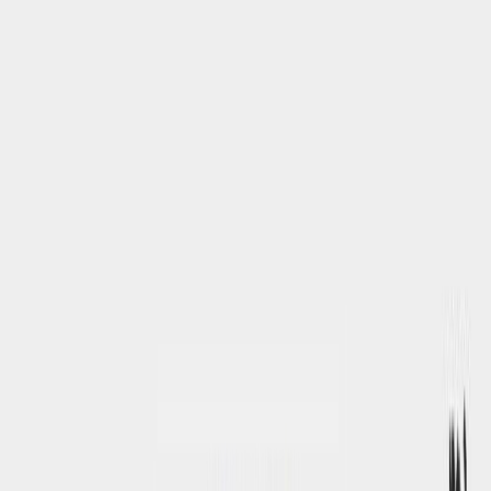
Audiobooks
Podcasts
Σύνδεση
Εγγραφή
Αρχική
Audiobooks
Σύγχρονη Λογοτεχνία
Ιππόκαμπος
0:00
/
5:00
Άκου το δείγμα
4.0 /5 (197 βαθμολογίες)
Μοιράσου το