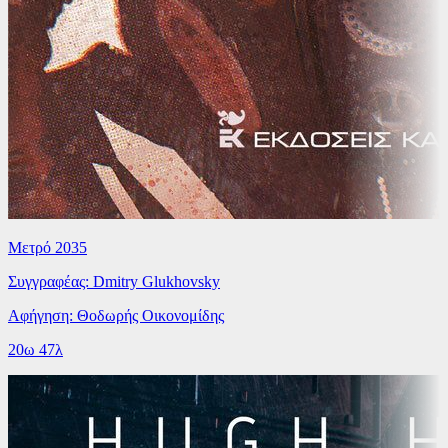
Μετρό 2035
Συγγραφέας: Dmitry Glukhovsky
Αφήγηση: Θοδωρής Οικονομίδης
20ω 47λ