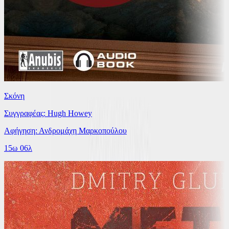
Σκόνη
Συγγραφέας: Hugh Howey
Αφήγηση: Ανδρομάχη Μαρκοπούλου
15ω 06λ