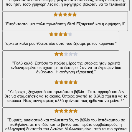
που ήταν τόσο γρήγορη λες και η αφηγήτρια βιαζόταν να το τελειώσει"
"Ευφάνταστο, μια πολυ πρωτότυπη ιδέα! Εξαιρετική και η αφήγηση !!"
"αρκετά καλό μου θύμισε όλο αυτό που ζήσαμε με τον κορονοιο "
"Πολύ καλό. Ωστόσο το πρώτο μέρος της ιστορίας ήταν αρκετά
ενδυναμωμένο σε σχέση με το δεύτερο. Σαν να τα έγραψαν δύο
άνθρωποι. Η αφήγηση εξαιρετική."
"Υπέροχο , ξεχωριστό και πρωτότυπο βιβλίο . Σε απορροφά και δεν
θες να σταματήσεις να το ακούς. Όποιος αγαπά τα βιβλία πρέπει να το
ακούσει. Νέος συγγραφέας αλλά φαίνεται πως ήρθε για να μείνει ! "
"Ευφυές, ουσιαστικό και πολυεπίπεδο, το βιβλίο του Ιππόκαμπου σε
καθηλώνει με την ιδέα και το βάθος του. Γεμάτο συμβολισμούς, η
αλληγορική δυστοπία του Αντώνη Μυλωνάκη είναι από τα πιο φρέσκα