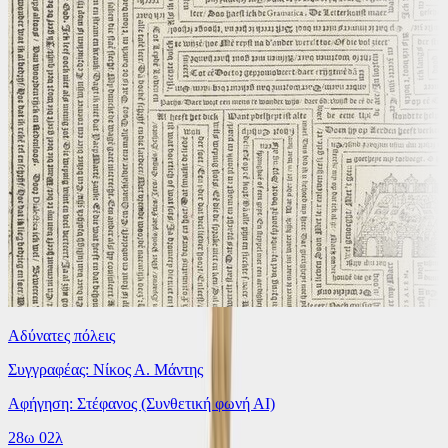
Αδύνατες πόλεις
Συγγραφέας: Νίκος Α. Μάντης
Αφήγηση: Στέφανος (Συνθετική φωνή ΑΙ)
28ω 02λ