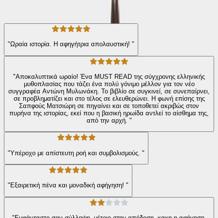
197
Αξιολογήσεις
"Ωραία ιστορία. Η αφηγήτρια απολαυστική! "
"Αποκαλυπτικά ωραίο! Ένα MUST READ της σύγχρονης ελληνικής
μυθοπλασίας που τάζει ένα πολύ γόνιμο μέλλον για τον νέο
συγγραφέα Αντώνη Μυλωνάκη. Το βιβλίο σε συγκινεί, σε συνεπαίρνει,
σε προβληματίζει και στο τέλος σε ελευθερώνει. Η φωνή επίσης της
Σαπφούς Ματσιώρη σε πηγαίνει και σε τοποθετεί ακριβώς στον
πυρήνα της ιστορίας, εκεί που η βασική ηρωίδα αντλεί το αίσθημα της,
από την αρχή. "
"Υπέροχο με απίστευτη ροή και συμβολισμούς. "
"Εξαιρετική πένα και μοναδική αφήγηση! "
"Ευφάνταστο σαν σύλληψη, μέτριο στην απόδοση, κακη η αφήγηση,