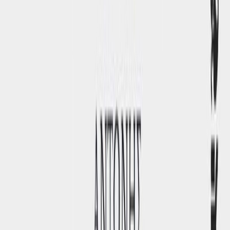
Συγγραφέας
Αντώνης Μυλωνάκης
Αφηγητής
Σαπφώ Ματσιώρη
Ξεκίνα εδώ
Διάρκεια
3ω 14λ