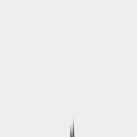
την ακτινοβολία, ταξιδεύει με ανυπομονησία για τη Φυλακή – το
ασφαλέστερο μέρος στη Νέα Εποχή. Οφείλει όμως να κάνει πρώτα
μια στάση για την κηδεία μιας άγνωστης γυναίκας, της μαμάς της.
Στο τρένο συναντάει έναν μυστηριώδη άντρα, τον Άλμπερτ, ο
οποίος της αποκαλύπτει πως γνώριζε τη μητέρα της από παιδί και
της προτείνει να μοιραστεί μια παλιά, κοινή ανάμνησή τους. Η
Άλις, αν και απαγορεύεται αυστηρά από τον νόμο, υποκύπτει στον
πειρασμό και δέχεται. Πριν το καταλάβει, ένας άλλος, καλύτερος,
κόσμος φανερώνεται μπροστά στα μάτια της. Μένει έκθαμβη, αλλά
πολύ σύντομα συνειδητοποιεί πως κινδυνεύει... Ένα αλληγορικό
μυθιστόρημα για τη μνήμη και την υποταγή. Μια ιστορία για το πώς
θα ήταν η ζωή δίχως αναμνήσεις.
Σύγχρονη Λογοτεχνία
Sci-Fi
Η γνώμη των ακροατών
★ 4.0 /5 Βαθμολογία βιβλίου