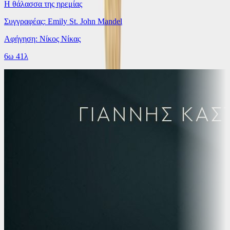
Η θάλασσα της ηρεμίας
Συγγραφέας: Emily St. John Mandel
Αφήγηση: Νίκος Νίκας
6ω 41λ