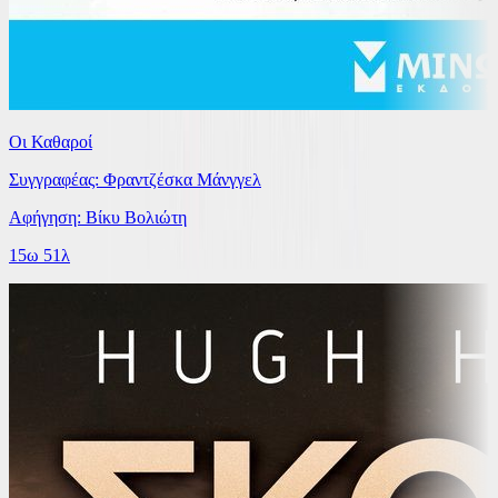
Οι Καθαροί
Συγγραφέας: Φραντζέσκα Μάνγγελ
Αφήγηση: Βίκυ Βολιώτη
15ω 51λ