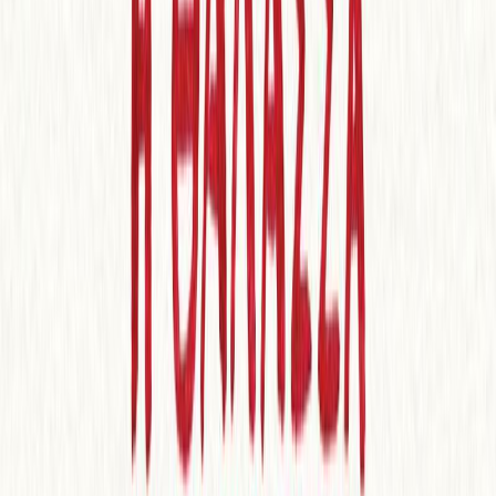
Συγγραφέας
Emily St. John Mandel
Αφηγητής
Νίκος Νίκας
Ξεκίνα εδώ
Διάρκεια
6ω 41λ