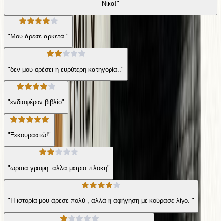
Νίκα!"
"Μου άρεσε αρκετά "
"δεν μου αρέσει η ευρύτερη κατηγορία.."
"ενδιαφέρον βιβλίο"
"Ξεκουραστώ!"
"ωραια γραφη. αλλα μετρια πλοκη"
"Η ιστορία μου άρεσε πολύ , αλλά η αφήγηση με κούρασε λίγο. "