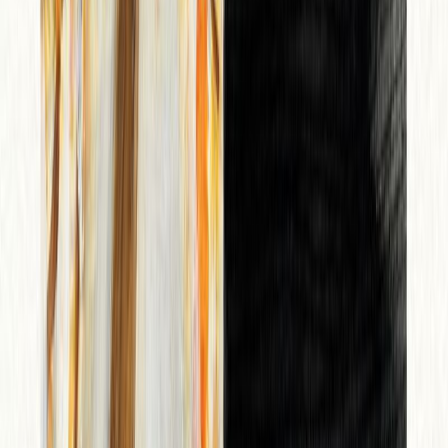
Εκδόσεις
Ίκαρος
Περίληψη
Το 1912 ο Έντουιν Σεντ Άντριου είναι δεκαοχτώ χρονών, όταν
διασχίζει τον Ατλαντικό ωκεανό με ατμόπλοιο. Καθώς εισέρχεται
στο δάσος, στην άγρια ερημιά της Βρετανικής Κολομβίας, μένει
έκθαμβος... Σε μια στιγμή απόλυτου σκότους σαν έκλειψη, ακούει
νότες βιολιού να αντηχούν σε έναν σταθμό αερόπλοιων – μια
εμπειρία που τον συγκλονίζει βαθιά. Δύο αιώνες αργότερα, το
2203, η διάσημη συγγραφέας Όλιβ Λουέλιν βρίσκεται σε περιοδεία
για την προώθηση του βιβλίου της. Ταξιδεύει σε όλη τη Γη, μακριά