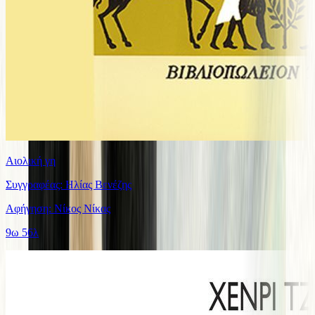
Αιολική γη
Συγγραφέας: Ηλίας Βενέζης
Αφήγηση: Νίκος Νίκας
9ω 56λ