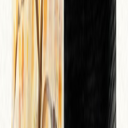
Εκδόσεις
Ίκαρος
Ξεκίνα εδώ
Άκουσε το στο App
Διάρκεια
6ω 41λ