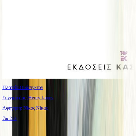
Πλατεία Ουάσιγκτον
Συγγραφέας: Henry James
Αφήγηση: Νίκος Νίκας
7ω 21λ
Παρόμοιες επιλογές