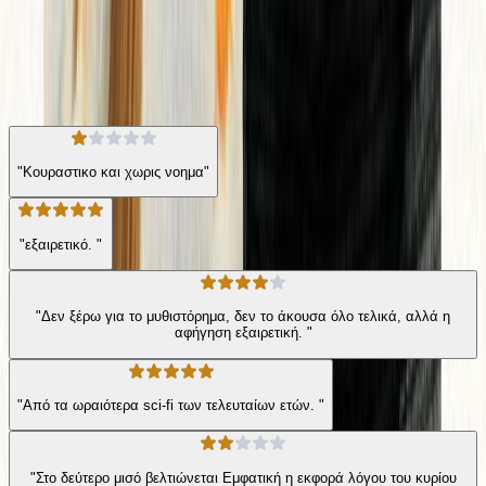
Η γνώμη των ακροατών
★ 3.7 /5 Βαθμολογία βιβλίου
105
Αξιολογήσεις
"Κουραστικο και χωρις νοημα"
"εξαιρετικό. "
"Δεν ξέρω για το μυθιστόρημα, δεν το άκουσα όλο τελικά, αλλά η
αφήγηση εξαιρετική. "
"Από τα ωραιότερα sci-fi των τελευταίων ετών. "
"Στο δεύτερο μισό βελτιώνεται Εμφατική η εκφορά λόγου του κυρίου