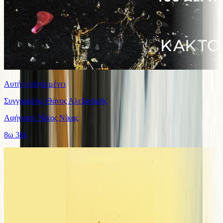
Αυτή η νύχτα μένει
Συγγραφέας: Θάνος Αλεξανδρής
Αφήγηση: Νίκος Νίκας
8ω 38λ