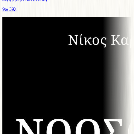
9ω 39λ