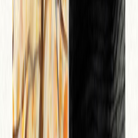
Μετάφραση
Βάσια Τζανακάρη