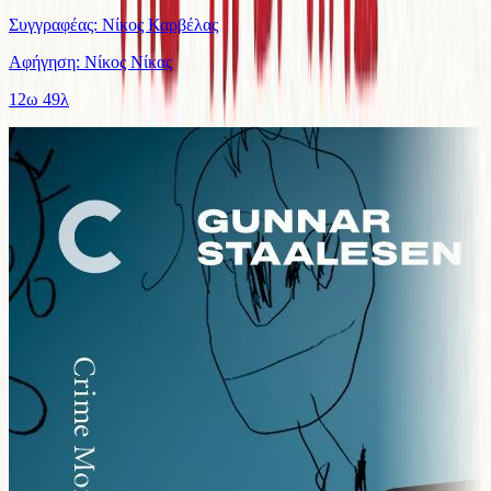
Συγγραφέας: Νίκος Καρβέλας
Αφήγηση: Νίκος Νίκας
12ω 49λ