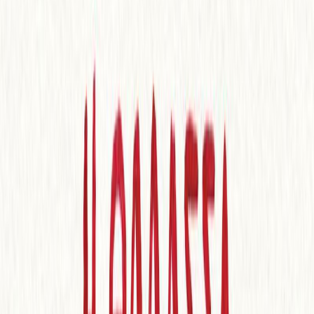
Audiobooks
Podcasts
Σύνδεση
Εγγραφή
Αρχική
Audiobooks
Σύγχρονη Λογοτεχνία
Η θάλασσα της ηρεμίας
0:00
/
5:00
Άκου το δείγμα
3.7 /5 (105 βαθμολογίες)
Μοιράσου το