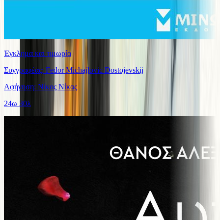
Έγκλημα και τιμωρία
Συγγραφέας: Fedor Michajlovic Dostojevskij
Αφήγηση: Νίκος Νίκας
24ω 30λ