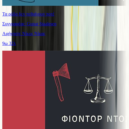
Τα ρόδα δεν πεθαίνουν ποτέ
Συγγραφέας: Gunar Staalesen
Αφήγηση: Νίκος Νίκας
9ω 32λ