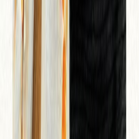
από το σπίτι της στη δεύτερη σεληνιακή αποικία – ανυποψίαστη για
μια πανδημία που βρίσκεται σε εξέλιξη. Στο πιο πολυδιαβασμένο
βιβλίο της εμφανίζεται μια παράξενη σκηνή: ένας άντρας παίζει
βιολί με τον ήχο του να αντηχεί στον διάδρομο ενός σταθμού
αερόπλοιων, ενώ τα δέντρα του δάσους υψώνονται ολόγυρά του.
Σχεδόν διακόσια χρόνια αργότερα, το 2401, ο Γκάσπερι Ρόμπερτς,
φύλακας ξενοδοχείου στην Πόλη της Νύχτας, καλείται να ταξιδέψει
πίσω στον χρόνο για να ερευνήσει την παράξενη σύμπτωση των
δύο γεγονότων, ικανή να διαταράξει το χρονοδιάγραμμα του
Σύμπαντος. Με φόντο μια καινούρια πανδημία, η Emily St. John
Mandel δημιουργεί μια επιβλητική δυστοπία σε παράλληλα
σύμπαντα, που ισορροπεί ανάμεσα στο βαθιά ανθρώπινο και το
σκοτεινό. Ένα μυθιστόρημα που διερευνά την αγωνία της
ανθρωπότητας μπροστά στο άγνωστο μέλλον που ξεπροβάλλει.
Σύγχρονη Λογοτεχνία
Sci-Fi