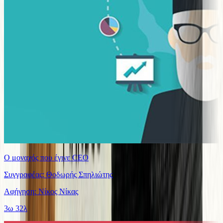
Ο μοναχός που έγινε CEO
Συγγραφέας: Θοδωρής Σπηλιώτης
Αφήγηση: Νίκος Νίκας
3ω 32λ