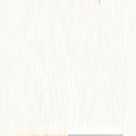
Μετάφραση
Βάσια Τζανακάρη