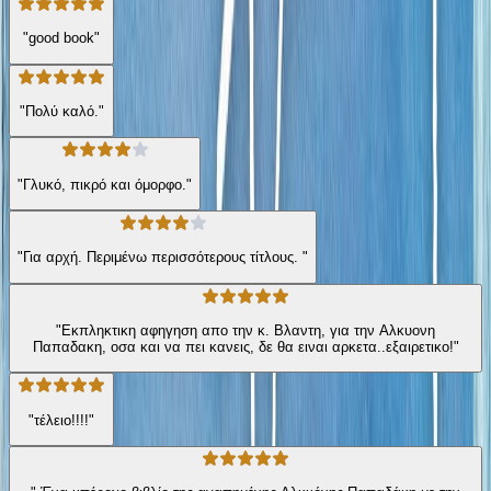
"good book"
"Πολύ καλό."
"Γλυκό, πικρό και όμορφο."
"Για αρχή. Περιμένω περισσότερους τίτλους. "
"Εκπληκτικη αφηγηση απο την κ. Βλαντη, για την Αλκυονη
Παπαδακη, οσα και να πει κανεις, δε θα ειναι αρκετα..εξαιρετικο!"
"τέλειο!!!!"