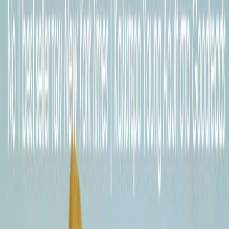
Συγγραφέας
Emily Lockhart
Αφηγητής
Ορνέλα Λούτη
Ξεκίνα εδώ
Διάρκεια
7ω 02λ