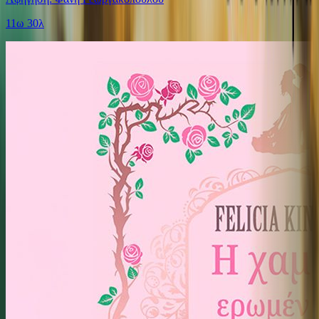
11ω 30λ