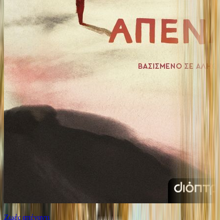
Ζωές απέναντι