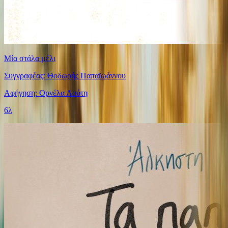
Μία στάλα μέλι
Συγγραφέας: Θοδωρής Παπαϊωάννου
Αφήγηση: Ορνέλα Λούτη
6λ