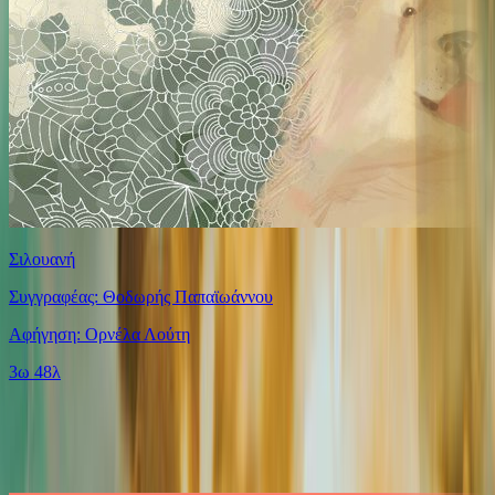
Σιλουανή
Συγγραφέας: Θοδωρής Παπαϊωάννου
Αφήγηση: Ορνέλα Λούτη
3ω 48λ
Παρόμοιες επιλογές