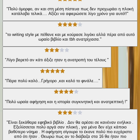
"Πολύ όμορφο, αν και στη μέση πίστευα πως δεν προχωράει η πλοκή
κατάλαβα τελικά.... Αξίζει να αφιερώσετε λίγο χρόνο για αυτό!!"
"το writing style με πέθανε και με κούρασε λιγάκι αλλά πέρα από αυτό
ωραίο βιβλίο και tbh ανατρίχιασα."
"Λίγο βαρετό αν κάτι άξιζε ηταν η ανατροπή του τέλους "
"Πάρα πολύ καλό...Γρήγορο ,και καλό το φινάλε...."
"Πολύ ωραία αφήγηση και η ιστορία συγκινητική και ανατρεπτική !"
"Είναι ξεκάθαρα εφηβικό βιβλίο . Δεν θα αρέσει σε κανέναν ενήλικο .
Εξελίσσεται πολύ αργά σαν πλοκή , για μένα δεν είχε κάποιο
βαθύτερο νόημα . Η αφήγηση σίγουρα το έκανε πολύ πιο ευχάριστο
από ότι ήταν . Θεωρώ πως αν το διάβαζα στα 16 θα ήταν πιο