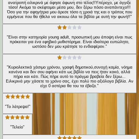
ανατροπή ειλικρινά με άφησε άφωνη στο τέλος!!Υπέροχο, με άγγιξε
τόσο! Ακόμα το σκέφτομαι μέσα μου, δεν ξέρω πόσο αναπάντεχο!!!
Όσο για την αφηγήτρια μου άρεσε τόσο η χροιά της και ο τρόπος που
ερμήνευε που θα ήθελα να ακουω όλα τα βιβλία με αυτή την φωνή!!"
"Είναι στην κατηγορία young adult, προσωπική μου άποψη είναι πως
πρόκειται για ένα εφηβικό μυθιστόρημα. Είναι ιδιαίτερα ευπώλητο,
ωστόσο δεν μου κράτησε το ενδιαφέρον."
"Κυριολεκτικά χάσιμο χρόνου, γραφή δημοτικού,συνοχή καμία, νόημα
κανένα και δεν σου αφήνει κάτι ως βιβλίο να πεις ήταν κακό, αλλά
πήρα και κάτι. Πώς πήρε αυτό το πράγμα βραβεία δεν ξέρω...
Ειλικρινά μην χάσετε το χρόνο σας, έχει πολύ πιο αξιόλογα βιβλία. Αν
είχε 0 αστέρια θα του τα έβαζα."
"Το λάτρεψα!"
"Τελείο"