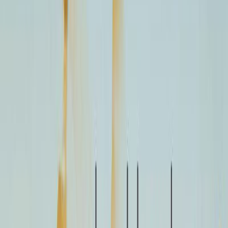
Εκδόσεις
Διόπτρα
Ξεκίνα εδώ
Άκουσε το στο App
Διάρκεια
7ω 02λ