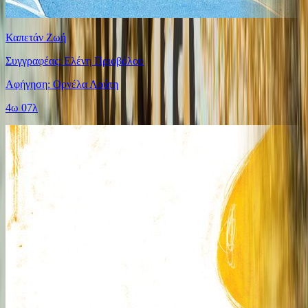
Καπετάν Ζωή
Συγγραφέας: Ελένη Πριοβόλου
Αφήγηση: Ορνέλα Λούτη
4ω 07λ