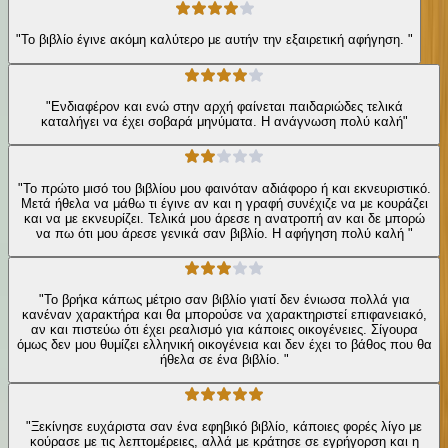
"Το βιβλίο έγινε ακόμη καλύτερο με αυτήν την εξαιρετική αφήγηση. "
"Ενδιαφέρον και ενώ στην αρχή φαίνεται παιδαριώδες τελικά
καταλήγει να έχει σοβαρά μηνύματα. Η ανάγνωση πολύ καλή"
"Το πρώτο μισό του βιβλίου μου φαινόταν αδιάφορο ή και εκνευριστικό.
Μετά ήθελα να μάθω τι έγινε αν και η γραφή συνέχιζε να με κουράζει
και να με εκνευρίζει. Τελικά μου άρεσε η ανατροπή αν και δε μπορώ
να πω ότι μου άρεσε γενικά σαν βιβλίο. Η αφήγηση πολύ καλή "
"Το βρήκα κάπως μέτριο σαν βιβλίο γιατί δεν ένιωσα πολλά για
κανέναν χαρακτήρα και θα μπορούσε να χαρακτηριστεί επιφανειακό,
αν και πιστεύω ότι έχει ρεαλισμό για κάποιες οικογένειες. Σίγουρα
όμως δεν μου θυμίζει ελληνική οικογένεια και δεν έχει το βάθος που θα
ήθελα σε ένα βιβλίο. "
"Ξεκίνησε ευχάριστα σαν ένα εφηβικό βιβλίο, κάποιες φορές λίγο με
κούρασε με τις λεπτομέρειες, αλλά με κράτησε σε εγρήγορση και η