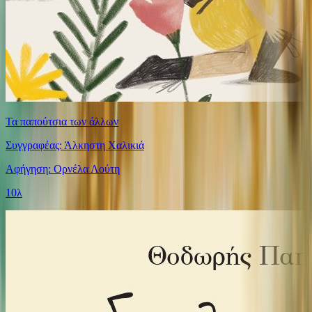
Τα παπούτσια των άλλων
Συγγραφέας: Άλκηστη Χαλικιά
Αφήγηση: Ορνέλα Λούτη
10λ