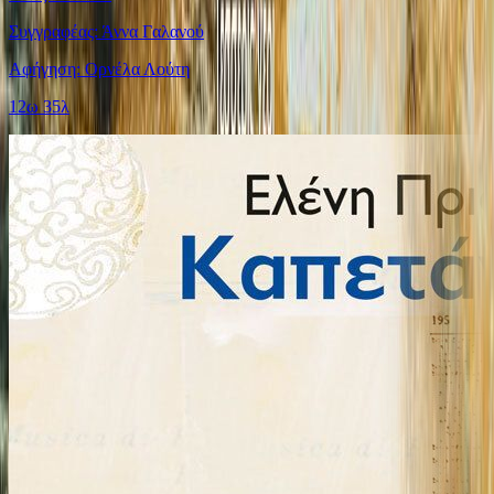
Συγγραφέας: Άννα Γαλανού
Αφήγηση: Ορνέλα Λούτη
12ω 35λ