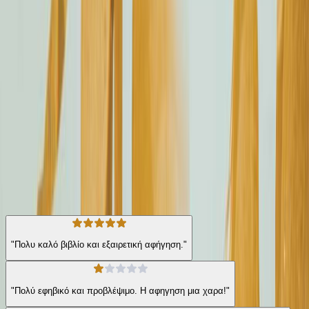
χέρι της Μίρεν να κρατάει ένα δοχείο με βενζίνη. Τα πόδια του
Τζόνι να τρέχουν κατεβαίνοντας προς το λεμβοστάσιο. Και εμάς
τους τέσσερις Ψεύτες να γελάμε. Εγώ, ο Τζόνι, η Μίρεν και ο
Γκατ. Ποιοι ήμασταν; Πού ήμασταν; Δεν ξέρω... Search Keywords:
We were liars
Σύγχρονη Λογοτεχνία
Ρομαντικό
Η γνώμη των ακροατών
★ 3.5 /5 Βαθμολογία βιβλίου
221
Αξιολογήσεις
"Πολυ καλό βιβλίο και εξαιρετική αφήγηση."
"Πολύ εφηβικό και προβλέψιμο. Η αφηγηση μια χαρα!"