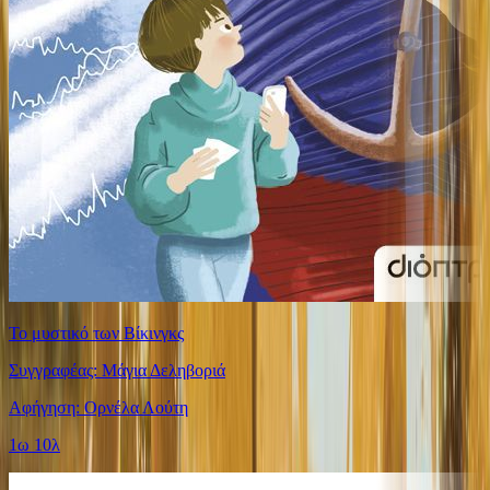
Το μυστικό των Βίκινγκς
Συγγραφέας: Μάγια Δεληβοριά
Αφήγηση: Ορνέλα Λούτη
1ω 10λ