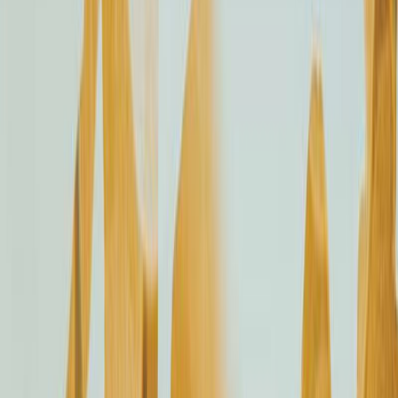
Εκδόσεις
Διόπτρα
Περίληψη
Ξάπλωσα στο σκοτεινό δωμάτιο νιώθοντας απεγνωσμένη λύπη για
τον εαυτό μου. Η επιλεκτική αμνησία μου δεν βοηθά τα
φαντάσματα της μνήμης να συναρμολογήσουν τη μέρα του
ατυχήματος. Από εκείνο το καλοκαίρι θυμάμαι... Να ερωτεύομαι
τον Γκατ. Το τριαντάφυλλό του για τη Ρακέλ και τη νύχτα μου
γεμάτη κρασί και θυμό. Το νυχτερινό κολύμπι. Να φιλάω τον Γκατ
στη σοφίτα. Την κούνια από λάστιχο αυτοκινήτου, το υπόγειο, το
περιμετρικό μονοπάτι. Τον Γκατ να με βλέπει να αιμορραγώ. Το