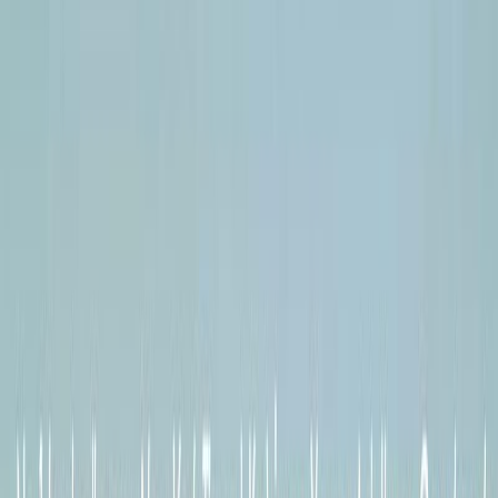
Audiobooks
Podcasts
Σύνδεση
Εγγραφή
Αρχική
Audiobooks
Σύγχρονη Λογοτεχνία
Ήμασταν ψεύτες
0:00
/
5:00
Άκου το δείγμα
3.5 /5 (221 βαθμολογίες)
Μοιράσου το