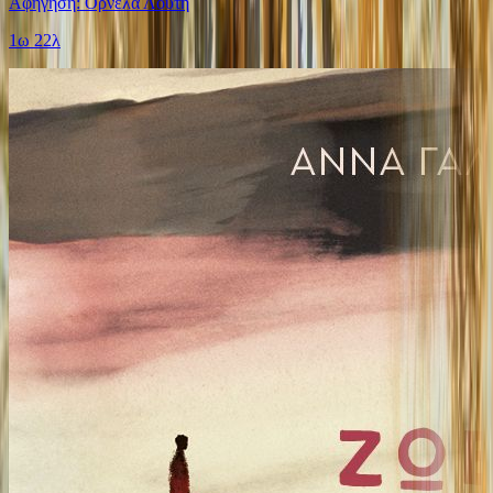
Αφήγηση: Ορνέλα Λούτη
1ω 22λ