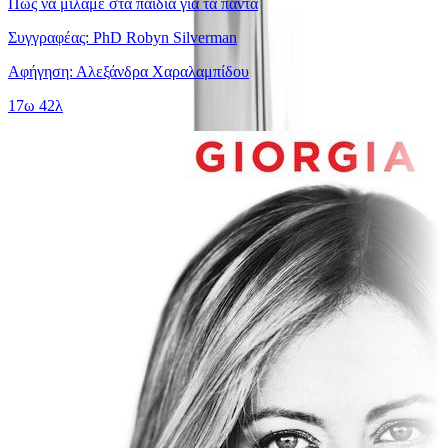
Πώς να μιλάμε στα παιδιά για τα πάντα
Συγγραφέας: PhD Robyn Silverman
Αφήγηση: Αλεξάνδρα Χαραλαμπίδου
17ω 42λ