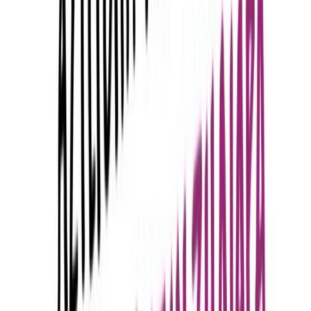
της, αναζητά δικαίωση κόντρα στα στερεότυπα. Μέσα από ιστορίες
βγαλμένες από τη δική της ζωή και βιώματα πολλών ακόμη
γυναικών, η συγγραφέας σχολιάζει με τόλμη και χιούμορ όσα
παθαίνεις επειδή ακριβώς είσαι γένους θηλυκού. Νάρκισσοι που σε
φτάνουν στα όριά σου, μια κοινωνία που σχολιάζει αν είσαι μόνη
και άτεκνη, σύντροφοι που ζητούν να φέρεις «μια όμορφη φίλη
σου» για τρίο, το ταλέντο να επιβιώνεις σε δύσκολες συνθήκες,
παρελαύνουν σ’ αυτές τις ανατρεπτικές και απολαυστικές σελίδες.
Το κίνημα του MeToo, ιστορίες παρενόχλησης και κακοποίησης,
γυναικοκτονίες, αδιέξοδοι έρωτες, τραγελαφικά βράδια στη
μεθυσμένη Αθήνα. Ένα βιβλίο-ψηφιδωτό της γυναικείας εμπειρίας,
που αποτινάζει μία μία τις ταμπέλες κατά των γυναικών. Σαν το
μυστικό ημερολόγιο που θα κρατούσαμε, αν μιλούσαμε τόσο
ανοιχτά ακόμη και στον ίδιο μας τον εαυτό.
Σύγχρονη Λογοτεχνία
Ρομαντικό