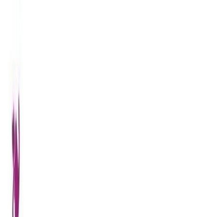
Audiobooks
Podcasts
Σύνδεση
Εγγραφή
Αρχική
Audiobooks
Σύγχρονη Λογοτεχνία
Η Ήρα δεν ήταν ζηλιάρα
0:00
/
5:00
Άκου το δείγμα
4.5 /5 (345 βαθμολογίες)
Μοιράσου το