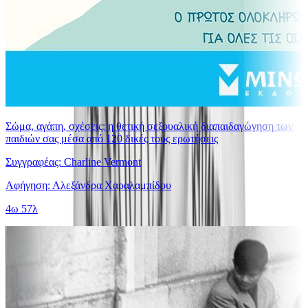
Σώμα, αγάπη, σχέσεις: η θετική σεξουαλική διαπαιδαγώγηση των
παιδιών σας μέσα από 120 δικές τους ερωτήσεις
Συγγραφέας: Charline Vermont
Αφήγηση: Αλεξάνδρα Χαραλαμπίδου
4ω 57λ