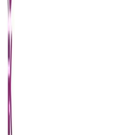
Συγγραφέας
Αστερόπη Λαζαρίδου
Αφηγητής
Αλεξάνδρα Χαραλαμπίδου
Ξεκίνα εδώ
Διάρκεια
8ω 59λ