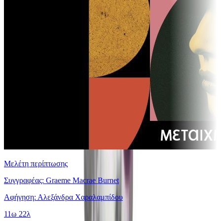
Μελέτη περίπτωσης
Συγγραφέας: Graeme Macrae Burnet
Αφήγηση: Αλεξάνδρα Χαραλαμπίδου
11ω 22λ