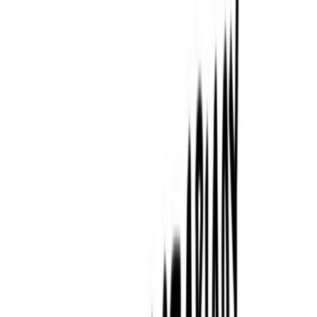
Εκδόσεις
Καστανιώτης
Ξεκίνα εδώ
Άκουσε το στο App
Διάρκεια
8ω 59λ