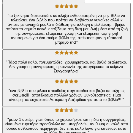
"το ξεκίνησα διστακτικά κ κατέληξα ενθουσιασμένη να μην θέλω να
τελειώσει. ένα βιβλίο που πρέπει να διαβάσουν γυναίκες αλλά κ
άντρες με ανοιχτά μυαλά κ διάθεση για αλλαγή κ βελτίωση... βρήκα
απίστευτα σημεία κοινά κ ταξίδεψα στη δική μου ζωή μέσα από τη ζωή
της συγγραφέως. εξαιρετική γραφή και εξαιρετική αφήγηση!
ανυπομονώ για ένα ακόμα βιβλίο της! απέκτησε φαν η τύπισσα!
μπράβο της!"
"Πάρα πολύ καλό, πνευματώδες, χιουμοριστικό, και βαθιά ρεαλιστικό.
Δεν γράφει η συγγραφέας, η κοινωνία της υπαγόρευσε το κείμενο.
Συγχαρητήρια"
"ένα βιβλίο που μιλάει απευθείας στην καρδιά και βάζει σε τάξη τις
σκέψεις!!!! αποτέλεσμα πολλών χρόνων ψυχοθεραπείας, είμαι
σίγουρη. σε ευχαριστώ Αστερόπη Λαζαρίδου για αυτό το βιβλίο!!! "
"μείον 1 αστέρι, γιατί όπως το χαρακτήρισε και η ίδια η συγγραφέας,
είναι ένα ευρετήριο προσβολών και υπερβολών. αν θυμάμαι καλά από
όσους ανθρώπους περιγράφει δεν είπε καλό λόγο για κανέναν. κατά
τα άλλα δεν με κουρασε. "