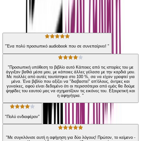
Η γνώμη των ακροατών
★ 4.5 /5 Βαθμολογία βιβλίου
345
Αξιολογήσεις
"Ένα πολύ προσωπικό audiobook που σε συνεπαίρνει! "
"Προσωπική υπόθεση το βιβλίο αυτό Κάποιες από τις ιστορίες του με
άγγιξαν βαθιά μέσα μου, με κάποιες άλλες γέλασα με την καρδιά μου.
Με πολλές από αυτές ταυτίστηκα στο 100 %, σα να είχαν γραφτεί για
μένα. Ένα βιβλίο που αξίζει να "διαβαστεί" απ'όλους, άντρες και
γυναίκες, αφού είναι δεδομένο ότι οι περισσότεροι από εμάς θα δούμε
ψηφίδες του εαυτού μας να σχηματίζουν τις εικόνες του. Εξαιρετική και
η αφηγήτρια. "
"Πολύ ενδιαφέρον"
"Με συγκλόνισε αυτή η αφήγηση για δύο λόγους! Πρώτον, το κείμενο -