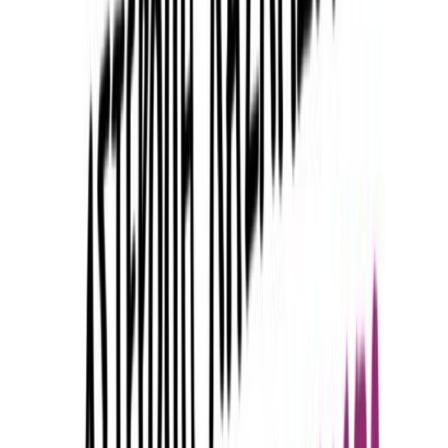
Εκδόσεις
Καστανιώτης
Περίληψη
Ποια γυναίκα δεν έχει ακούσει ότι είναι ζηλιάρα, γλωσσού, τρελή,
υστερική, άσχημη, χοντρή, τεκνατζού, καριόλα, πουτάνα; Ότι θα
μείνει γεροντοκόρη; Ότι φταίει για όλα; Γιατί είναι λάθος ν’
αγαπήσουμε κάποιον νεότερό μας; Γιατί όλοι μιλούν για σεξ αλλά
κανείς δεν κάνει; Ξεκινώντας από την Ήρα, την πιο παρεξηγημένη
θεά όλων των εποχών, η Αστερόπη Λαζαρίδου, στο δεύτερο βιβλίο