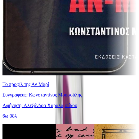
Το προφίλ της Αν-Μαρί
Συγγραφέας: Κωνσταντίνος Μουσούλης
Αφήγηση: Αλεξάνδρα Χαραλαμπίδου
6ω 08λ