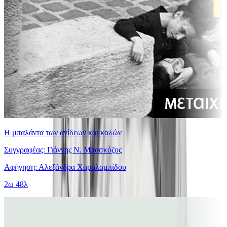
Η μπαλάντα των ανίδεων και καλών
Συγγραφέας: Γιάννης Ν. Μπασκόζος
Αφήγηση: Αλεξάνδρα Χαραλαμπίδου
2ω 48λ