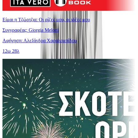
Είμαι η Τζώρτζια: Οι ρίζες μου, οι ιδέες μου
Συγγραφέας: Giorgia Meloni
Αφήγηση: Αλεξάνδρα Χαραλαμπίδου
12ω 28λ