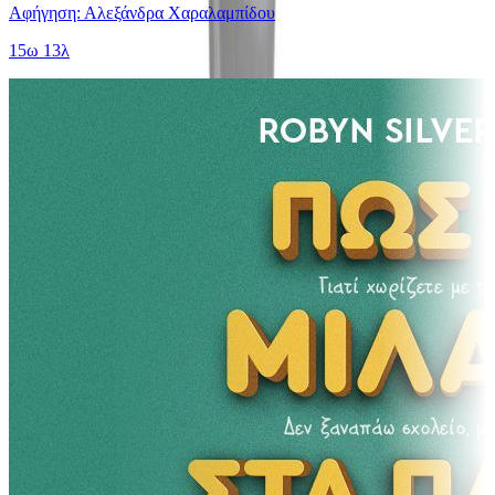
Αφήγηση: Αλεξάνδρα Χαραλαμπίδου
15ω 13λ