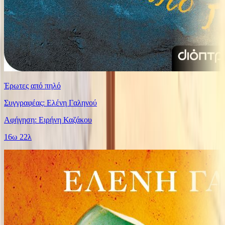
Έρωτες από πηλό
Συγγραφέας: Ελένη Γαληνού
Αφήγηση: Ειρήνη Καζάκου
16ω 22λ