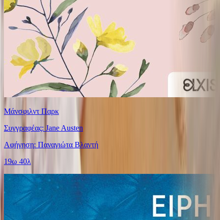
Μάνσφιλντ Παρκ
Συγγραφέας: Jane Austen
Αφήγηση: Παναγιώτα Βλαντή
19ω 40λ