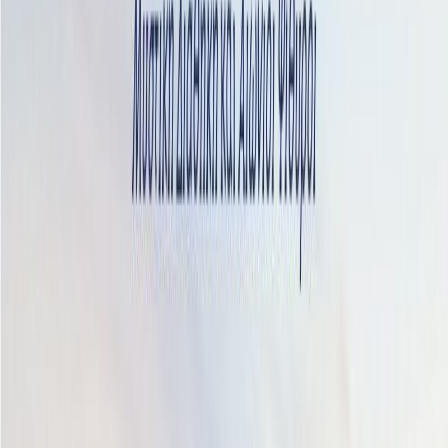
Λαχταρώντας να τον ξανασυναντήσει, η Δανάη αψηφά κάθε λογική
και τον ακολουθεί. Η αμοιβαία έλξη που αισθάνονται καταλήγει σε
μια ερωτική βραδιά σε μια έρημη παραλία. Εκείνη τη νύχτα όμως
αποφασίζουν να μην αποκαλύψουν τα ονόματά τους. Γίνονται
απλώς ο Φοίβος και η Νεφέλη στο παραμύθι τους. Όσα ζουν
μοιάζουν με το χρυσάφι και το μέλι όλου του κόσμου. Μέχρι που
το παραμύθι γκρεμίζεται σαν χάρτινος πύργος. Ο έρωτας όμως
καλπάζει και είναι πιο ορμητικός από ποτέ. Δοκιμάζεται από
αλλεπάλληλα χτυπήματα, κλονίζεται, απειλείται από μυστηριώδεις
καταστάσεις, αποκτά ορκισμένους εχθρούς. Η εκδίκηση
καραδοκεί. Ανάμεσα σε Ελλάδα και Λονδίνο, μυστικά παλιά και
νέα φέρνουν στο φως το σκοτεινό παρελθόν. Εκείνος θα παλέψει
με όπλο την αγάπη του. Εκείνη θα κληθεί να αποδείξει τη δική της
μέσα από μια μεγάλη θυσία. Κανείς όμως δεν γνωρίζει τη μοίρα
του.
Σύγχρονη Λογοτεχνία
Ρομαντικό