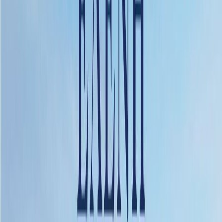
Συγγραφέας
Ελένη Γαληνού
Αφηγητής
Παναγιώτα Βλαντή
Ξεκίνα εδώ
Διάρκεια
16ω 56λ