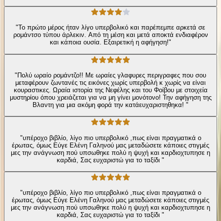
"Το πρώτο μέρος ήταν λίγο υπερβολικό και παρέπεμπε αρκετά σε
ρομάντσο τύπου άρλεκιν. Από τη μέση και μετά αποκτά ενδιαφέρον
και κάποια ουσία. Εξαιρετική η αφήγηση!"
"Πολύ ωραίο ρομάντζο!! Με ωραίες γλαφυρες περιγραφες που σου
μεταφέρουν ζωντανές τις εικόνες χωρίς υπερβολή κ χωρίς να είναι
κουραστικες. Ωραία ιστορία της Νεφέλης και του Φοίβου με στοιχεία
μυστηρίου όπου χρειάζεται για να μη γίνει μονότονο! Την αφήγηση της
Βλαντη για μια ακόμη φορά την κατάευχαριστηθηκα! "
"υπέροχο βιβλίο, λίγο πιο υπερβολικό ,πως είναι πραγματικά ο
έρωτας, όμως Εύγε Ελένη Γαληνού μας μεταδώσετε κάποιες στιγμές
μες την ανάγνωση πού υπσωθηκε πολύ η ψυχή και καρδιοχτυπησε η
καρδιά, Σας ευχαριστώ για το ταξίδι "
"υπέροχο βιβλίο, λίγο πιο υπερβολικό ,πως είναι πραγματικά ο
έρωτας, όμως Εύγε Ελένη Γαληνού μας μεταδώσετε κάποιες στιγμές
μες την ανάγνωση πού υπσωθηκε πολύ η ψυχή και καρδιοχτυπησε η
καρδιά, Σας ευχαριστώ για το ταξίδι "