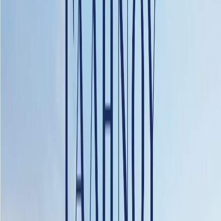
Εκδόσεις
Διόπτρα
Ξεκίνα εδώ
Άκουσε το στο App
Διάρκεια
16ω 56λ