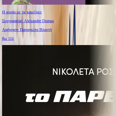
Η κυρία με τις καμέλιες
Συγγραφέας: Alexandre Dumas
Αφήγηση: Παναγιώτα Βλαντή
8ω 11λ