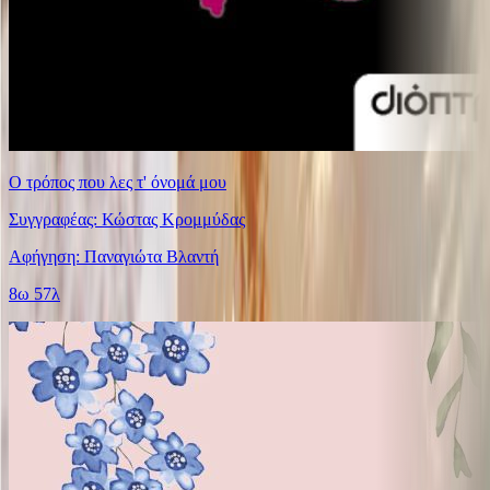
Ο τρόπος που λες τ' όνομά μου
Συγγραφέας: Κώστας Κρομμύδας
Αφήγηση: Παναγιώτα Βλαντή
8ω 57λ