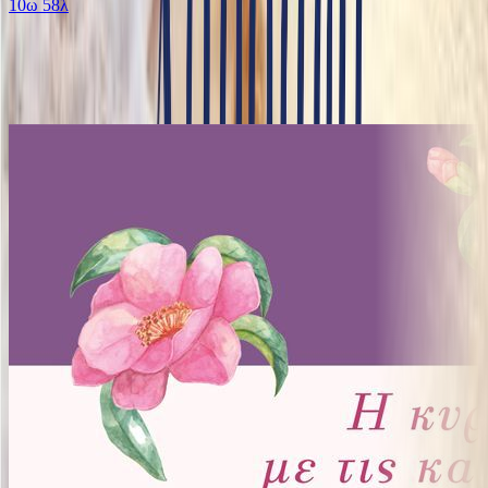
10ω 58λ
Ίδιος Αφηγητής