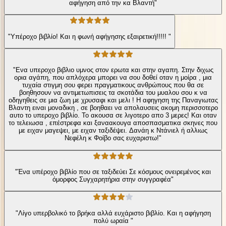
αφήγηση από την κα Βλαντή"
"Υπέροχο βιβλίο! Και η φωνή αφήγησης εξαιρετική!!!!! "
"Ενα υπεροχο βιβλιο υμνος στον ερωτα και στην αγαπη. Στην διχως
ορια αγάπη, που απλόχερα μπορει να σου δοθεί οταν η μοίρα , μια
τυχαία στιγμη σου φερει πραγματικους ανθρώπους που θα σε
βοηθησουν να αντιμετωπισεις τα σκοτάδια του μυαλου σου κ να
οδηγηθεις σε μια ζωη με χρυσαφι και μελι ! Η αφηγηση της Παναγιωτας
Βλαντη ειναι μοναδικη , σε βοηθαει να απολαυσεις ακομη περισσοτερο
αυτο το υπεροχο βιβλίο. Το ακουσα σε λιγοτερο απο 3 μερες! Και οταν
το τελειωσα , επέστρεφα και ξαναακουγα αποσπασματικα σκηνες που
με ειχαν μαγεψει, με ειχαν ταξιδέψει. Δανάη κ Ντάνιελ ή αλλιως
Νεφέλη κ Φοίβο σας ευχαριστω!"
"Ένα υπέροχο βιβλίο που σε ταξιδεύει Σε κόσμους ονειρεμένος και
όμορφος Συγχαρητήρια στην συγγραφέα"
"Λίγο υπερβολικό το βρήκα αλλά ευχάριστο βιβλίο. Και η αφήγηση
πολύ ωραία "