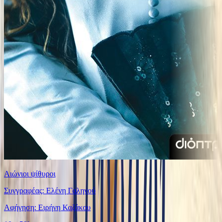
Αιώνιοι ψίθυροι
Συγγραφέας: Ελένη Γαληνού
Αφήγηση: Ειρήνη Καζάκου