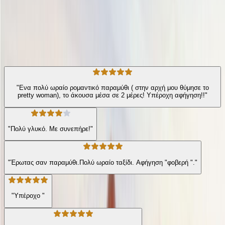
Η γνώμη των ακροατών
★ 4.3 /5 Βαθμολογία βιβλίου
321
Αξιολογήσεις
"Ενα πολύ ωραίο ρομαντικό παραμύθι ( στην αρχή μου θύμησε το
pretty woman), το άκουσα μέσα σε 2 μέρες! Υπέροχη αφήγηση!!"
"Πολύ γλυκό. Με συνεπήρε!"
"Έρωτας σαν παραμύθι.Πολύ ωραίο ταξίδι. Αφήγηση "φοβερή "."
"Υπέροχο "