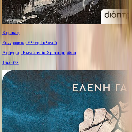
Κήρυκας
Συγγραφέας: Ελένη Γαληνού
Αφήγηση: Κωνσταντία Χριστοφορίδου
15ω 07λ