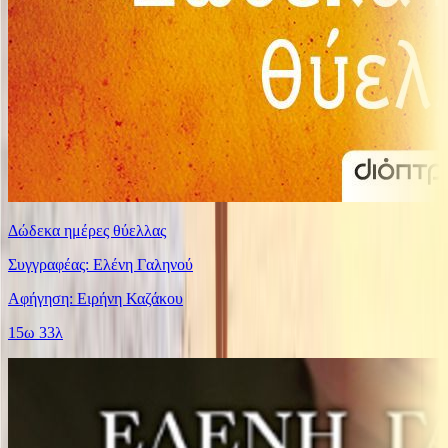
Δώδεκα ημέρες θύελλας
Συγγραφέας: Ελένη Γαληνού
Αφήγηση: Ειρήνη Καζάκου
15ω 33λ