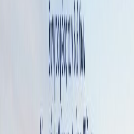
Εκδόσεις
Διόπτρα
Περίληψη
Έρωτας, δύναμη και χρυσάφι στη σκιά μιας περιώνυμης
δυναστείας που κρύβει ανείπωτα μυστικά Η Δανάη κάνει
ξέγνοιαστες διακοπές στην Ερεσό, στο χωριό της, όταν ένα
απόγευμα συναντά στον δρόμο έναν πανέμορφο άντρα. Μέχρι να
του δώσει την πληροφορία που της ζητά, έχει χάσει το μυαλό της,
κι όταν πια εκείνος φεύγει, της έχει κλέψει την καρδιά.