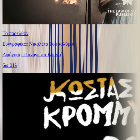
Το παρελθόν
Συγγραφέας: Νικολέτα Ροσσολύμου
Αφήγηση: Παναγιώτα Βλαντή
6ω 01λ