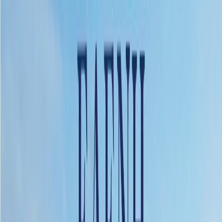
Audiobooks
Podcasts
Σύνδεση
Εγγραφή
Αρχική
Audiobooks
Σύγχρονη Λογοτεχνία
Χρυσάφι και μέλι
0:00
/
5:00
Άκου το δείγμα
4.3 /5 (321 βαθμολογίες)
Μοιράσου το