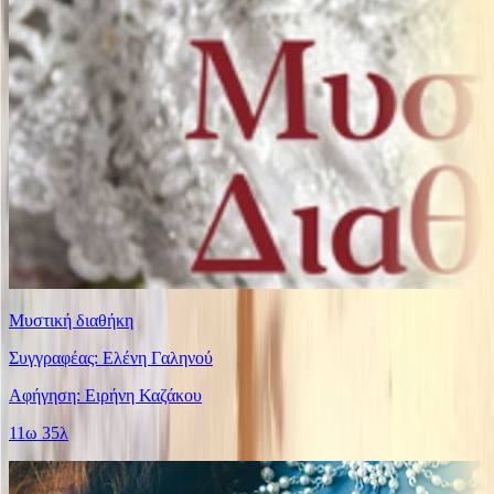
Μυστική διαθήκη
Συγγραφέας: Ελένη Γαληνού
Αφήγηση: Ειρήνη Καζάκου
11ω 35λ