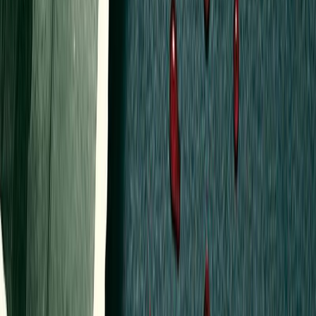
Εκδόσεις
Μίνωας
Ξεκίνα εδώ
Άκουσε το στο App
Διάρκεια
16ω 42λ