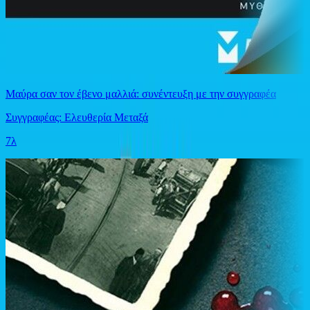
Μαύρα σαν τον έβενο μαλλιά: συνέντευξη με την συγγραφέα
Συγγραφέας: Ελευθερία Μεταξά
7λ