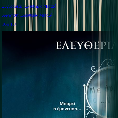
Συγγραφέας: Ελευθερία Μεταξά
Αφήγηση: Ελευθερία Μεταξά
10ω 18λ