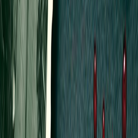
Συγγραφέας
Ελευθερία Μεταξά
Αφηγητής
Ελευθερία Μεταξά
Ξεκίνα εδώ
Διάρκεια
16ω 42λ