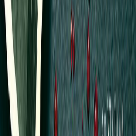
Εκδόσεις
Μίνωας
Περίληψη
Σμύρνη, 9 Σεπτεμβρίου 1922. Ο νεαρός Αρίστος Κογκαλίδης
αποφασίζει να εγκαταλείψει την πατρίδα του και να καταφύγει με
την οικογένειά του στην Ελλάδα. Ξέρει ότι η μέρα της