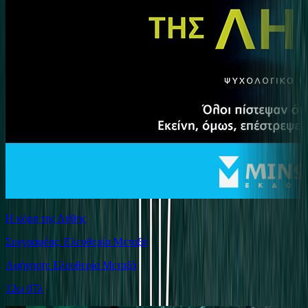
Η κόρη της Λήθης
Συγγραφέας: Ελευθερία Μεταξά
Αφήγηση: Ελευθερία Μεταξά
12ω 07λ