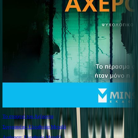
Το στοιχειό του Αχέροντα
Συγγραφέας: Ελευθερία Μεταξά
Αφήγηση: Ελευθερία Μεταξά