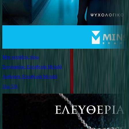
Μην κοιτάξεις πίσω
Συγγραφέας: Ελευθερία Μεταξά
Αφήγηση: Ελευθερία Μεταξά
11ω 53λ