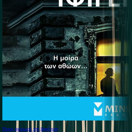
Ποιος σκότωσε την Ιφιγένεια;