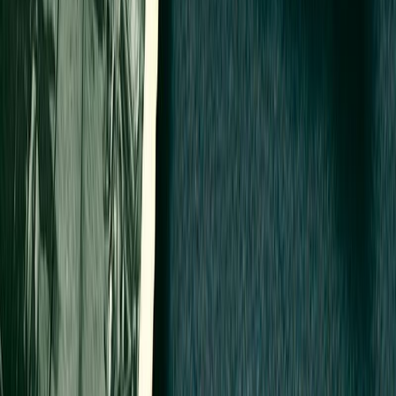
Audiobooks
Podcasts
Σύνδεση
Εγγραφή
Αρχική
Audiobooks
Σύγχρονη Λογοτεχνία
Ο θησαυρός της Σμύρνης
0:00
/
5:00
Άκου το δείγμα
4.5 /5 (575 βαθμολογίες)
Μοιράσου το