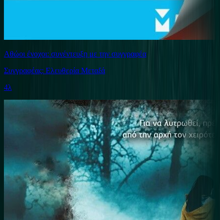
Αθώοι ένοχοι: συνέντευξη με την συγγραφέα
Συγγραφέας: Ελευθερία Μεταξά
4λ