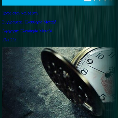
Ίχνος στον καθρέφτη
Συγγραφέας: Ελευθερία Μεταξά
Αφήγηση: Ελευθερία Μεταξά
17ω 23λ