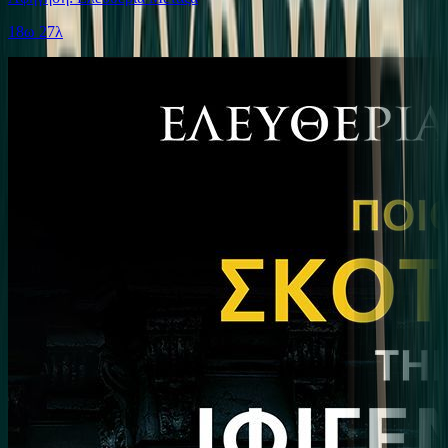
18ω 27λ