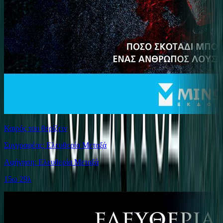
Καιρός του θερίζειν
Συγγραφέας: Ελευθερία Μεταξά
Αφήγηση: Ελευθερία Μεταξά
15ω 29λ