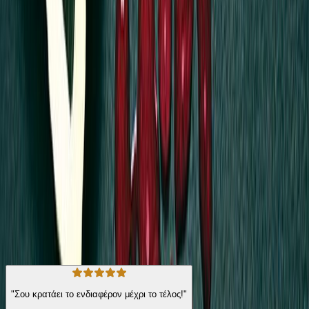
Το παρελθόν μπλέκεται με το παρόν και καλά κρυμμένα μυστικά
βγαίνουν στο φως. Ποιος θέλησε να σκοτώσει έναν άνθρωπο που
ήδη βρισκόταν στο κατώφλι του θανάτου; Ο Μάνος και η Έλσα,
στην προσπάθειά τους να ξετυλίξουν το κουβάρι αυτής της τόσο
σκοτεινής υπόθεσης, καλούνται να ανατρέξουν στο 1922…
Όλα οδηγούν στη Σμύρνη… ή ξεκινούν αποκεί…
Σύγχρονη Λογοτεχνία
Ψυχολογικό Θρίλερ
Η γνώμη των ακροατών
★ 4.5 /5 Βαθμολογία βιβλίου
575
Αξιολογήσεις
"Σου κρατάει το ενδιαφέρον μέχρι το τέλος!"