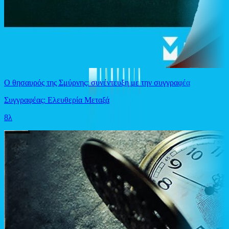
Ο θησαυρός της Σμύρνης: συνέντευξη με την συγγραφέα
Συγγραφέας: Ελευθερία Μεταξά
8λ