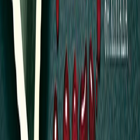
καταστροφής πλησιάζει και ο μοναδικός τρόπος να σωθούν είναι να
ακολουθήσουν τον δρόμο της προσφυγιάς. Δεν τον φοβίζει το
μέλλον, καθώς θα πάρει μαζί του όλα εκείνα που θα του
επιτρέψουν να ξεκινήσει μια νέα ζωή: χρήματα, κοσμήματα αλλά
και τον πολύτιμο θησαυρό του… Όμως, ο νεαρός Γαβρίλης
Ραγιόγλου ανατρέπει την τελευταία στιγμή τα σχέδιά του με τον
χειρότερο τρόπο…
Αθήνα, σήμερα. Όταν ο αιωνόβιος Χριστόδουλος Ραγιόγλου
δολοφονείται, ο συνταξιούχος πλέον αστυνομικός Μάνος
Βαρσάμης, παλιός φίλος του θύματος, και η ψυχολόγος Έλσα
Γληνού αναλαμβάνουν την υπόθεση. Όσοι ήταν κοντά του
μπαίνουν στο στόχαστρο του Βαρσάμη που πιστεύει πως ένας από
αυτούς είναι ο δολοφόνος. Όταν, όμως, η Έλσα συνειδητοποιεί πως
όλοι τους σχετίζονται με τη Σμύρνη, οι ισορροπίες ανατρέπονται
και τα νέα δεδομένα οδηγούν σε ένα ακόμα έγκλημα και μια
απόπειρα δολοφονίας.