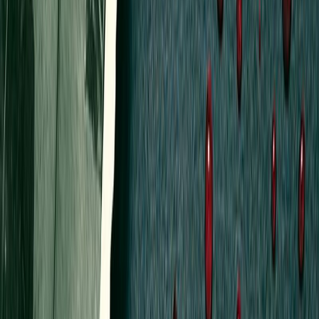
Κατάλληλο
Ενηλίκων
Αριθμός σειράς
4