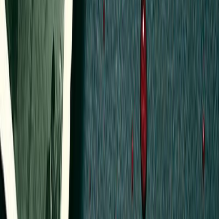
Κατάλληλο
Ενηλίκων
Αριθμός σειράς
4