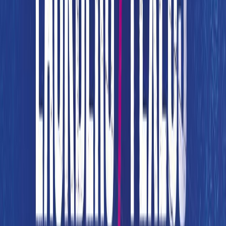
Μετάφραση
Αγγελική Νάτση
Κατάλληλο