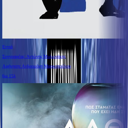
Εννιά
Συγγραφέας: Αντώνης Μυλωνάκης
Αφήγηση: Ανδρομάχη Μαρκοπούλου
6ω 15λ