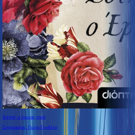
Έστησ' ο έρωτας χορό
Συγγραφέας: Γιώτα Γουβέλη