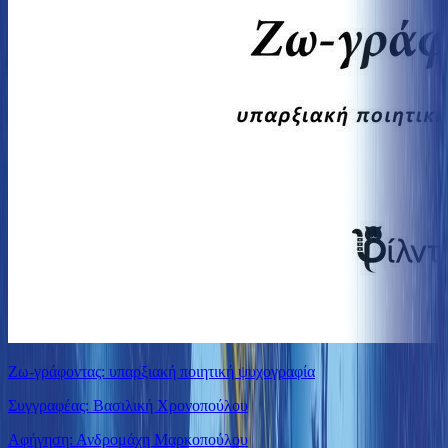
Ζω-γράφοντας: υπαρξιακή ποιητική ψυχογραφία
Συγγραφέας: Βασιλική Χρονοπούλου
Αφήγηση: Ανδρομάχη Μαρκοπούλου