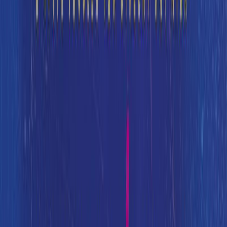
Ανδρομάχη Μαρκοπούλου
Ξεκίνα εδώ
Διάρκεια
19ω 31λ