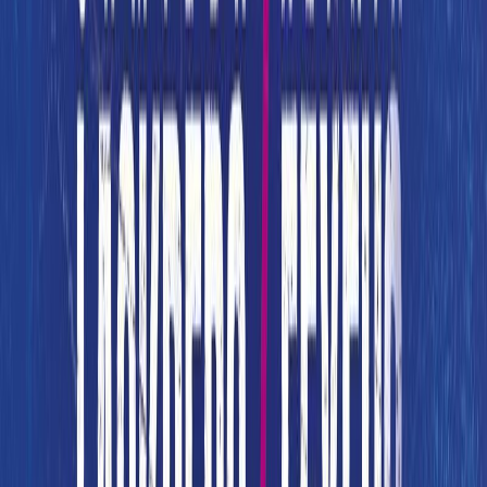
Σειρά
Η τριλογία της Μίνα και του Βίνσεντ
Αριθμός σειράς
3/1