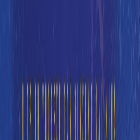
Συγγραφέας
Camilla Lackberg
Συγγραφέας
Henrik Fexeus
Αφηγητής