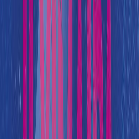
ομάδας δοκιμάζονται για μια ακόμα φορά – τι συμβαίνει στις
υπόγειες σήραγγες της Στοκχόλμης; Και ποιος κυνηγάει τον
υπουργό;
Η ανεπανάληπτη σειρά βιβλίων των Lackberg-Fexeus φτάνει σε
ένα εκρηκτικό τέλος.
Μετάφραση: Αγγελική Νάτση
Σχεδιασμός εξωφύλλου: Σαβίνα Χριστοπούλου
© 2023, Camilla Läckberg &amp; Henrik Fexeus
© 2020, Εκδόσεις ΜΕΤΑΙΧΜΙΟ (για την ελληνική γλώσσα)
Κατόπιν συμφωνίας με το Nordin Agency AB Search Keywords:
Mirage
Σύγχρονη Λογοτεχνία
Ψυχολογικό Θρίλερ
Η γνώμη των ακροατών