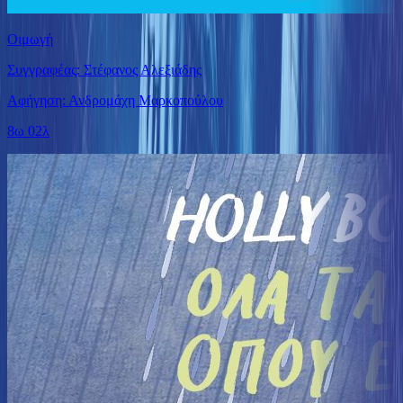
Οιμωγή
Συγγραφέας: Στέφανος Αλεξιάδης
Αφήγηση: Ανδρομάχη Μαρκοπούλου
8ω 02λ