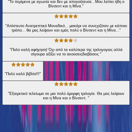
"Το περίμενα με αγωνία και δεν με απογοήτευσε...Μου λείπει ήδη ο
Βίνσεντ και η Μίνα."
"Απίστευτο Ανατρεπτικό Μοναδικό... μακάρι να συνεχιζόταν με κάποιο
τρόπο... θα μας λείψουν και εμάς πολύ ο Βίνσεντ και η Μίνα..."
"Πολύ καλή αφήγηση! Όχι από τα καλύτερα της τριλογογιας αλλά
σίγουρα αξίξει να το ακούσειςδιαβάσεις "
"Πολύ καλό βιβλίο!!!"
"Εξαιρετικό τελείωμα σε μια πολύ όμορφη τριλογία. Θα μας λείψουν
και η Μίνα και ο Βίνσεντ. "
Ίδιος Αφηγητής