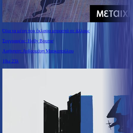
Όλα τα μέρη που έκλαψα μπροστά σε άλλους
Συγγραφέας: Holly Bourne
Αφήγηση: Ανδρομάχη Μαρκοπούλου
10ω 23λ