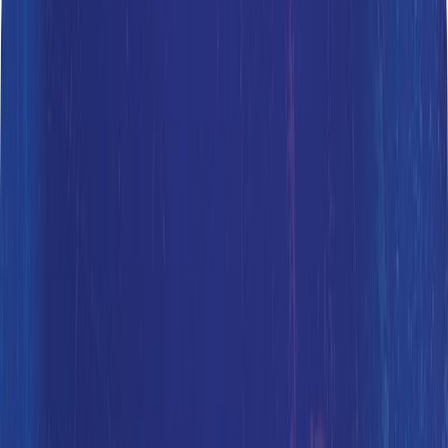
Audiobooks
Podcasts
Σύνδεση
Εγγραφή
Αρχική
Audiobooks
Σύγχρονη Λογοτεχνία
Η χίμαιρα
0:00
/
5:00
Άκου το δείγμα
4.4 /5 (339 βαθμολογίες)
Μοιράσου το