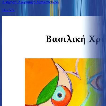
Αφήγηση: Ανδρομάχη Μαρκοπούλου
11ω 57λ