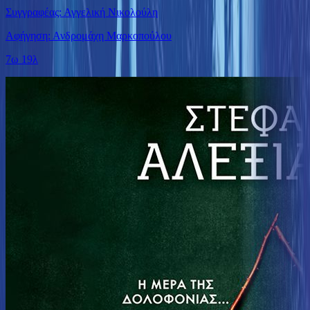
Συγγραφέας: Αγγελική Νικολούλη
Αφήγηση: Ανδρομάχη Μαρκοπούλου
7ω 19λ