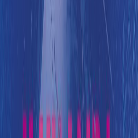
Το τελευταίο μέρος της ανατριχιαστικής τριλογίας των Lackberg
και Fexeus για το εκκεντρικό αστυνομικό ντούο, Βίνσεντ και Μίνα.
Δεκέμβρης στη Στοκχόλμη. Ο Υπουργός Δικαιοσύνης της Σουηδίας
βρίσκεται σε κίνδυνο.
Ταυτόχρονα, ένας σωρός από ανθρώπινα κόκαλα εντοπίζεται στο
μετρό της Στοκχόλμης και αποδεικνύεται ότι ο σκελετός ανήκει σε
έναν επιτυχημένο οικονομολόγο.
Η ομάδα της επιθεωρήτριας της αστυνομίας Mina Dabiri περνάει
δύσκολα μετά το τραυματικό γεγονός του περασμένου
καλοκαιριού που έκλεισε με τον θάνατο ενός συνεργάτη, και
απευθύνεται στον Vincent Walder να τους βοηθήσει με την
υπόθεση. Ο Vincent νιώθει ασφυκτικά.
Όταν ένας ακόμα σωρός εντοπίζεται στο μετρό, οι ικανότητες της