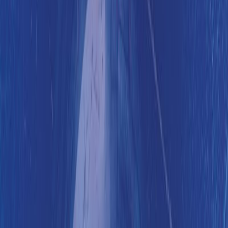
Αριθμός σειράς
3/1
Εκδόσεις
Μεταίχμιο
Περίληψη