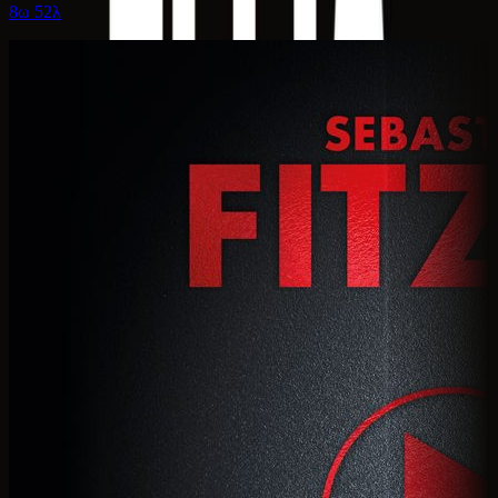
8ω 52λ