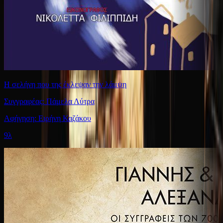
Η σελήνη που της έκλεψαν την λάμψη
Συγγραφέας: Πάμελα Λύτρα
Αφήγηση: Ειρήνη Καζάκου
9λ