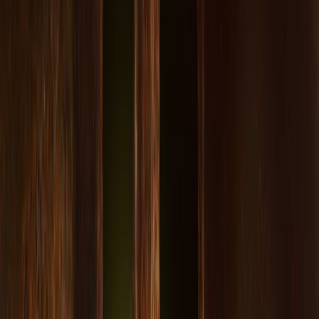
Εκδόσεις
Bell
Περίληψη
Δεκέμβριος 1975 Η Λίζυ, μια νεαρή εκπαιδευτικός, φτάνει σε μια
ορεινή περιοχή της ελληνικής επαρχίας, με στόχο να μετατρέψει
ένα παλιό μοναστήρι σε πρότυπο σχολείο. Καθώς ο χειμώνας
περικυκλώνει το βουνό, μια σειρά από ανεξήγητα, ανατριχιαστικά
γεγονότα βάζουν την ίδια -αλλά και όλο το έργο- σε κίνδυνο, ενώ,
καθώς περνούν οι μέρες, οι άνθρωποι γύρω της φαίνονται όλο και