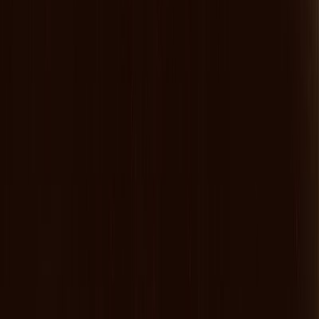
Συγγραφέας
Μαρία Ράπτη
Αφηγητής
Ειρήνη Καζάκου
Ξεκίνα εδώ
Διάρκεια
11ω 58λ