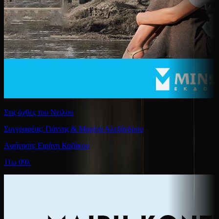
Στις όχθες του Νείλου
Συγγραφέας: Γιάννης & Μαρίνα Αλεξάνδρου
Αφήγηση: Ειρήνη Καζάκου
11ω 09λ