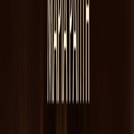
Εκδόσεις
Bell
Ξεκίνα εδώ
Άκουσε το στο App
Διάρκεια
11ω 58λ