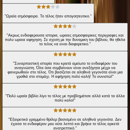
"Ωραία ατμόσφαιρα. Το τέλος ήταν απογοητευτικο."
"Ακρως ενδιαφερουσα ιστορια, ωραιες ατμοσφαιρικες περιγραφες και
πολυ ωραια αφηγηση. Σε σχεση με την δυναμικη του βιβλιου, θα ηθελα
το τελος να ειναι διαφορετικο."
"Συναρπαστική ιστορία που κρατά αμείωτο το ενδιαφέρον του
αναγνώστη. Όλα όσα συμβαίνουν είναι ανεξήγητα μέχρι να
φανερωθούν στο τέλος. Ότι βασίζεται σε αληθινά γεγονότα είναι μια
γροθιά στο στομάχι. Η αφήγηση πολύ καλή! Το συνιστώ!"
"Πολύ ωραία βιβλίο λίγο το τέλος με προβλημάτισε αλλά κατά τα άλλα
πολύ καλο!"
"Εξαιρετικά γραμμένο θρίλερ βασισμένο σε αληθινά γεγονότα. Δεν
έχασα το ενδιαφέρον μου ούτε λεπτό και βρήκα το τέλος αρκετά
ανατρεπτικό."