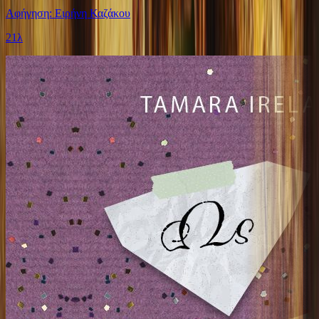
Αφήγηση: Ειρήνη Καζάκου
21λ