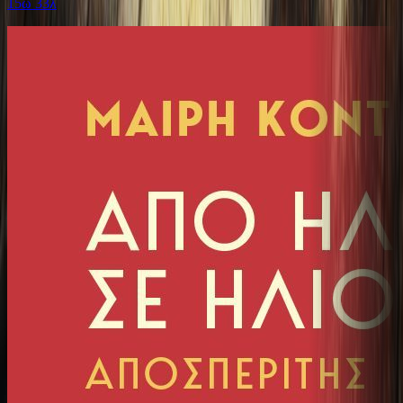
15ω 33λ