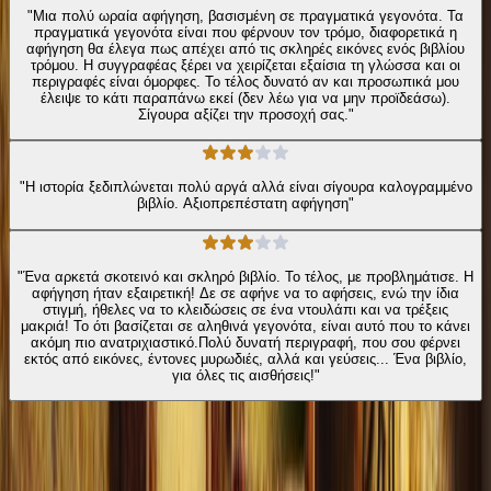
"Μια πολύ ωραία αφήγηση, βασισμένη σε πραγματικά γεγονότα. Τα
πραγματικά γεγονότα είναι που φέρνουν τον τρόμο, διαφορετικά η
αφήγηση θα έλεγα πως απέχει από τις σκληρές εικόνες ενός βιβλίου
τρόμου. Η συγγραφέας ξέρει να χειρίζεται εξαίσια τη γλώσσα και οι
περιγραφές είναι όμορφες. Το τέλος δυνατό αν και προσωπικά μου
έλειψε το κάτι παραπάνω εκεί (δεν λέω για να μην προϊδεάσω).
Σίγουρα αξίζει την προσοχή σας."
"Η ιστορία ξεδιπλώνεται πολύ αργά αλλά είναι σίγουρα καλογραμμένο
βιβλίο. Αξιοπρεπέστατη αφήγηση"
"Ένα αρκετά σκοτεινό και σκληρό βιβλίο. Το τέλος, με προβλημάτισε. Η
αφήγηση ήταν εξαιρετική! Δε σε αφήνε να το αφήσεις, ενώ την ίδια
στιγμή, ήθελες να το κλειδώσεις σε ένα ντουλάπι και να τρέξεις
μακριά! Το ότι βασίζεται σε αληθινά γεγονότα, είναι αυτό που το κάνει
ακόμη πιο ανατριχιαστικό.Πολύ δυνατή περιγραφή, που σου φέρνει
εκτός από εικόνες, έντονες μυρωδιές, αλλά και γεύσεις... Ένα βιβλίο,
για όλες τις αισθήσεις!"
Ίδιος Αφηγητής