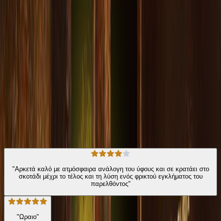
πιο ύποπτοι. Η Λίζυ πρέπει να προλάβει να ανακαλύψει την
αλήθεια, πριν η ιστορία της γίνει τραγουδάκι, σαν αυτά που
σιγοψιθυρίζουν τα παιδιά για να τρομάζουν... Αν ήξερε για πού
κινούσε να πετρωθεί θα προτιμούσε. Να πετρωθεί και να
βουλιάξει, παρά εκεί μέσα να κοιτάξει.
Σύγχρονη Λογοτεχνία
Τρόμου - Θρίλερ
Η γνώμη των ακροατών
★ 4.2 /5 Βαθμολογία βιβλίου
179
Αξιολογήσεις
"Αρκετά καλό με ατμόσφαιρα ανάλογη του ύφους και σε κρατάει στο
σκοτάδι μέχρι το τέλος και τη λύση ενός φρικτού εγκλήματος του
παρελθόντος"
"Ωραιο"