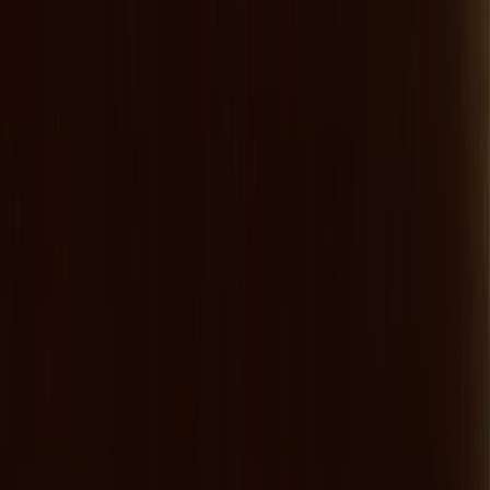
Audiobooks
Podcasts
Σύνδεση
Εγγραφή
Αρχική
Audiobooks
Σύγχρονη Λογοτεχνία
Παιδικά Τραγουδάκια
0:00
/
5:00
Άκου το δείγμα
4.2 /5 (179 βαθμολογίες)
Μοιράσου το