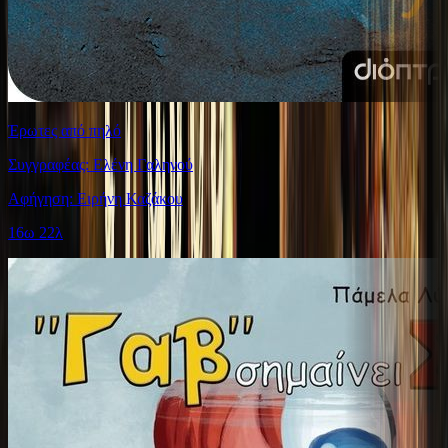
Έρωτες από πηλό
Συγγραφέας: Ελένη Γαληνού
Αφήγηση: Ειρήνη Καζάκου
16ω 22λ