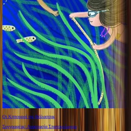
Οι Κηπουροί της Θάλασσας
Συγγραφέας: Αναστασία Σπανογεώργου