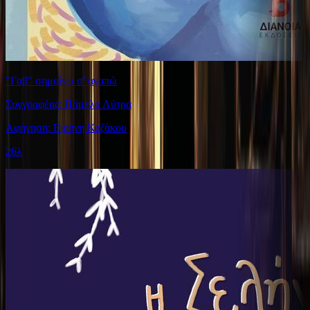
"Γαβ" σημαίνει σ' αγαπώ
Συγγραφέας: Πάμελα Λύτρα
Αφήγηση: Ειρήνη Καζάκου
26λ