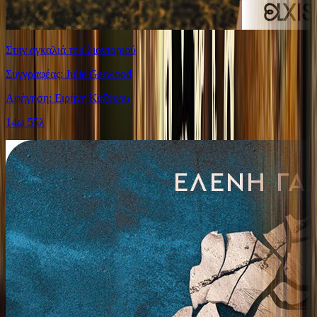
Στην αγκαλιά του λιονταριού
Συγγραφέας: Julie Garwood
Αφήγηση: Ειρήνη Καζάκου
14ω 55λ