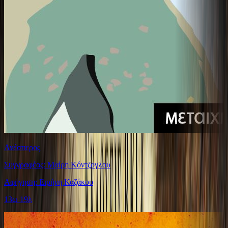
Ανέσπερος
Συγγραφέας: Μαίρη Κόντζογλου
Αφήγηση: Ειρήνη Καζάκου
13ω 19λ