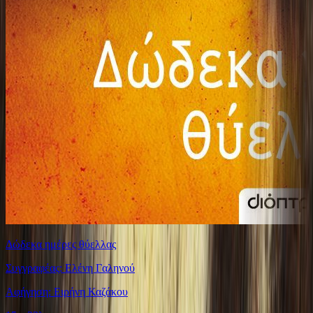
Δώδεκα ημέρες θύελλας
Συγγραφέας: Ελένη Γαληνού
Αφήγηση: Ειρήνη Καζάκου