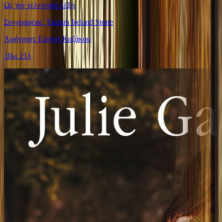
Ως την τελευταία λέξη
Συγγραφέας: Tamara Ireland Stone
Αφήγηση: Ειρήνη Καζάκου
10ω 21λ