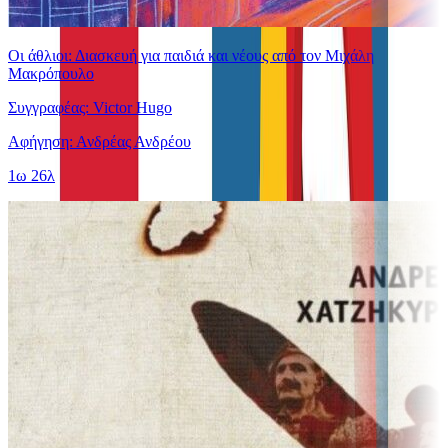
Οι άθλιοι: Διασκευή για παιδιά και νέους από τον Μιχάλη
Μακρόπουλο
Συγγραφέας: Victor Hugo
Αφήγηση: Ανδρέας Ανδρέου
1ω 26λ