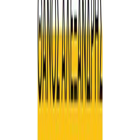
Συγγραφέας
Θάνος Αλεξανδρής
Αφηγητής
Ανδρέας Ανδρέου
Ξεκίνα εδώ
Διάρκεια
8ω 32λ