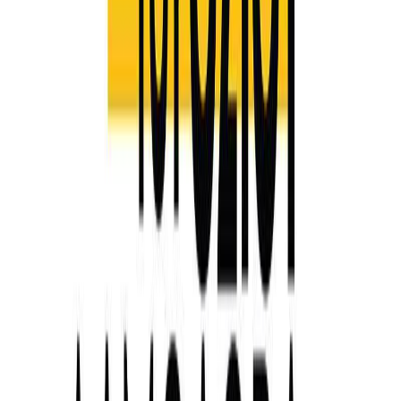
Εκδόσεις
Κάκτος
Περίληψη
Πορτρέτα ανθρώπων των γραμμάτων, των τεχνών, της τηλεόρασης
και του περιθωρίου συνυπάρχουν σε αυτές εδώ τις σελίδες, οι
οποίοι μας διηγούνται τις εξαίσιες αλλά και ανατρεπτικές τους
ιστορίες. Αβανγκάρντ χώροι, καλλιτεχνικά στέκια, ετερόκλιτοι
ήρωες και τα πρώτα ντεκαντάνς ντραγκ σόου της Αθήνας
περασμένων δεκαετιών αναδεικνύουν μια Ελλάδα που αλλάζει,