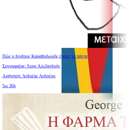
Πώς ο Ιγνάτιος Καραθοδωρής έχασε τα πάντα
Συγγραφέας: Άρης Αλεξανδρής
Αφήγηση: Ανδρέας Ανδρέου
5ω 30λ