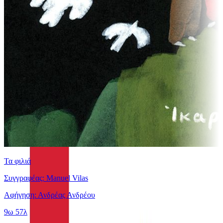
Τα φιλιά
Συγγραφέας: Manuel Vilas
Αφήγηση: Ανδρέας Ανδρέου
9ω 57λ