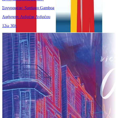
Συγγραφέας: Santiago Gamboa
Αφήγηση: Ανδρέας Ανδρέου
12ω 30λ