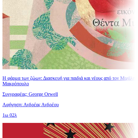
Η φάρμα των ζώων: Διασκευή για παιδιά και νέους από τον Μιχάλη
Μακρόπουλο
Συγγραφέας: George Orwell
Αφήγηση: Ανδρέας Ανδρέου
1ω 02λ