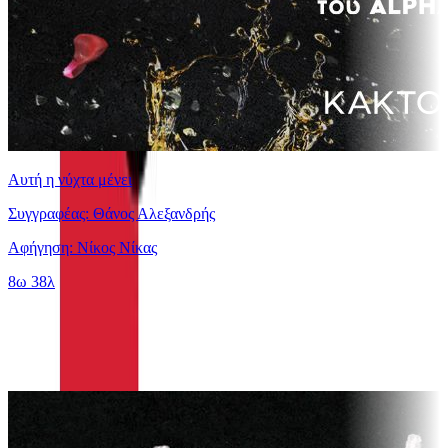
Αυτή η νύχτα μένει
Συγγραφέας: Θάνος Αλεξανδρής
Αφήγηση: Νίκος Νίκας
8ω 38λ
Ίδιος Αφηγητής