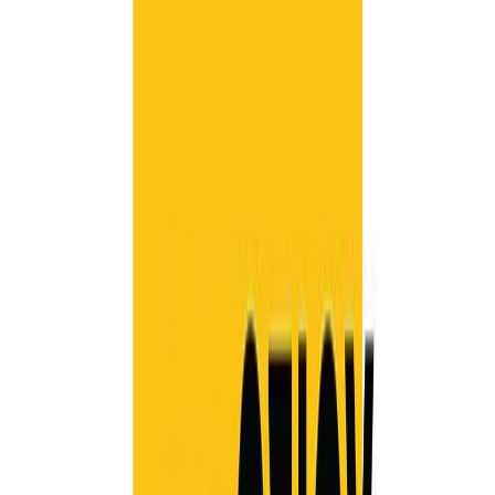
Εκδόσεις
Κάκτος
Ξεκίνα εδώ
Άκουσε το στο App
Διάρκεια
8ω 32λ