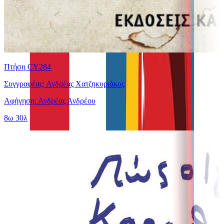
Πτήση CY284
Συγγραφέας: Ανδρέας Χατζηκυριάκος
Αφήγηση: Ανδρέας Ανδρέου
8ω 30λ