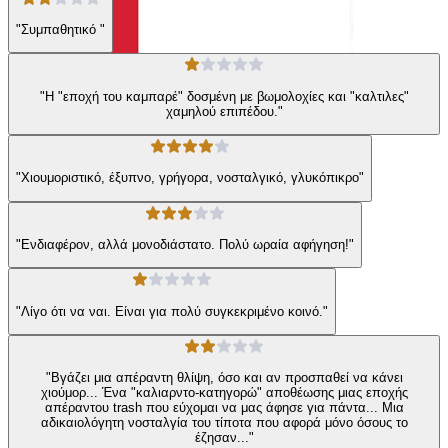
"Συμπαθητικό "
"Η "εποχή του καμπαρέ" δοσμένη με βωμολοχίες και "καλτιλες"
χαμηλού επιπέδου."
"Χιουμοριστικό, έξυπνο, γρήγορα, νοσταλγικό, γλυκόπικρο"
"Ενδιαφέρον, αλλά μονοδιάστατο. Πολύ ωραία αφήγηση!"
"Λίγο ότι να ναι. Είναι για πολύ συγκεκριμένο κοινό."
"Βγάζει μια απέραντη θλίψη, όσο και αν προσπαθεί να κάνει
χιούμορ... Ένα "καλιαρντο-κατηγορώ" αποθέωσης μιας εποχής
απέραντου trash που εύχομαι να μας άφησε για πάντα... Μια
αδικαιολόγητη νοσταλγία του τίποτα που αφορά μόνο όσους το
έζησαν..."