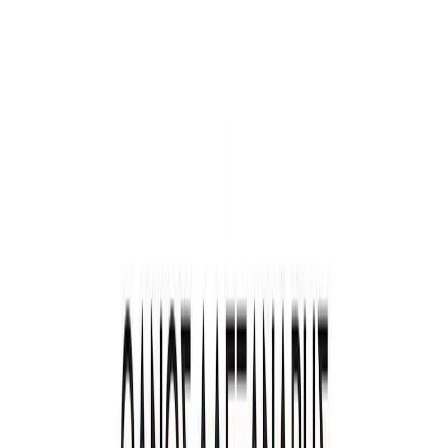
Audiobooks
Podcasts
Σύνδεση
Εγγραφή
Αρχική
Audiobooks
Σύγχρονη Λογοτεχνία
Του Οσίου Αλμοδόβαρ ανήμερα
0:00
/
5:00
Άκου το δείγμα
4.0 /5 (66 βαθμολογίες)
Μοιράσου το