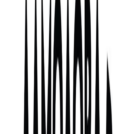
που μεταλλάσσεται συνεχώς στην εποχή της παγκοσμιοποίησης,
ενώ φίλοι και διανοούμενοι αναζητούν απεγνωσμένα τα χρόνια
εκείνα της χαράς, της μέθεξης, του έρωτα και των εκρηκτικών
συναισθημάτων. Αυτοσχέδια επιθεωρησιακά νούμερα από
ραδιοφωνικές εκπομπές, αναμνήσεις φίλων συναγωνιστών που
έζησαν συγκλονιστικά χρόνια ευτυχίας στα σκυλάδικα της
παραμεθορίου και, γενικά, ό,τι περίσσεψε απ’ το ηρωικό έπος τού
Αυτή η νύχτα μένει. Ένα μεγάλο μέρος του βιβλίου περιλαμβάνει
κείμενα δημοσιευμένα πριν από δεκαπέντε χρόνια, στην Athens
Voice, το Penthouse και πρόσφατα στο ΑΛΜΑΝΑΚ της Lifo, στα
οποία περιγράφονται, με τολμηρό και καυστικό χιούμορ, οι
συνήθειες, τα πάθη και τα ήθη των τηλεοπτικών μας αστεριών, που
–δόξα τω Θεώ– υπάρχουν και αναφύονται σαν τα γιούκα διαρκώς.
Φυσικά, υπάρχουν και καινούργια κείμενα που αναφέρονται στη
βασιλεία των μαγείρων, των ηλεκτρολόγων, του Ντάνου και όλων
των υδραυλικών που, ξαφνικά, σαν τη Γαλλική Επανάσταση,