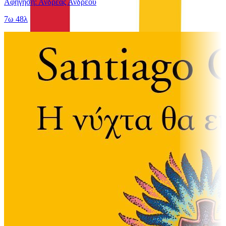
Αφήγηση: Ανδρέας Ανδρέου
7ω 48λ