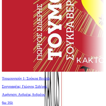
Τουμουνιούν 1: Σούκρα Βεριτά
Συγγραφέας: Γιώργος Σιδέρης
Αφήγηση: Ανδρέας Ανδρέου
6ω 16λ