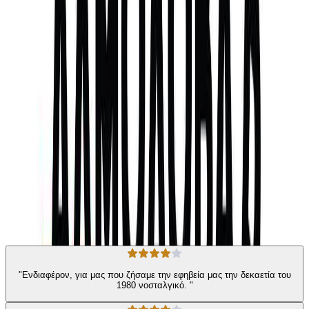
ξεχύθηκαν στο τηλεοπτικό πεδίο να αρπάξουν αυτό που
δικαιωματικά τούς ανήκει. Το βιβλίο συνοδεύεται από δεκάδες
φωτογραφίες των πραγματικών ηρώων που συνάντησε ο
συγγραφέας. Μας συστήνει το σύμπαν αυτό, το σχεδόν
αλμοδοβαρικό, που είναι ένα παλίμψηστο της καψούρας, των
άνομων πράξεων, του γλεντιού, του πάθους και της νύχτας – ένας
δηλαδή ύμνος στη ζωή.
Σύγχρονη Λογοτεχνία
Κοινωνικό
Η γνώμη των ακροατών
★ 4.0 /5 Βαθμολογία βιβλίου
66
Αξιολογήσεις
"Ενδιαφέρον, για μας που ζήσαμε την εφηβεία μας την δεκαετία του
1980 νοσταλγικό. "