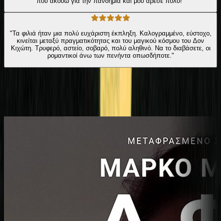
που ακούω για την πανδημία και μου άρεσε πολύ!"
"Τα φιλιά ήταν μια πολύ ευχάριστη έκπληξη. Καλογραμμένο, εύστοχο,
κινείται μεταξύ πραγματικότητας και του μαγικού κόσμου του Δον
Κιχώτη. Τρυφερό, αστείο, σοβαρό, πολύ αληθινό. Να το διαβάσετε, οι
ρομαντικοί άνω των πενήντα οπωσδήποτε."
Ίδιος Αφηγητής