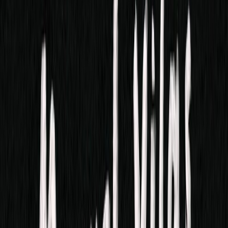
Συγγραφέας
Manuel Vilas
Αφηγητής
Ανδρέας Ανδρέου
Ξεκίνα εδώ
Διάρκεια
9ω 57λ