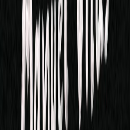
Μετάφραση
Νάννα Παπανικολάου