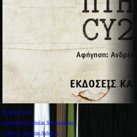
Πτήση CY284
Συγγραφέας: Ανδρέας Χατζηκυριάκος
Αφήγηση: Ανδρέας Ανδρέου