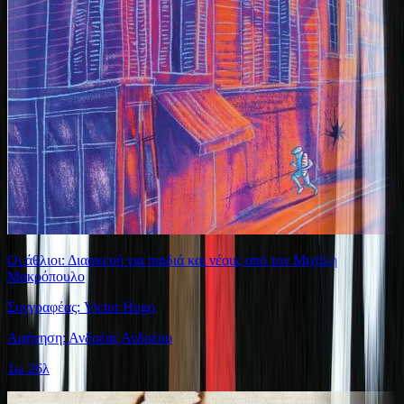
Οι άθλιοι: Διασκευή για παιδιά και νέους από τον Μιχάλη
Μακρόπουλο
Συγγραφέας: Victor Hugo
Αφήγηση: Ανδρέας Ανδρέου
1ω 26λ