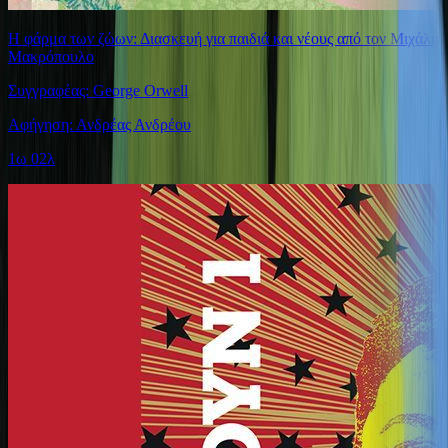
Η φάρμα των ζώων: Διασκευή για παιδιά και νέους από τον Μιχάλη
Μακρόπουλο
Συγγραφέας: George Orwell
Αφήγηση: Ανδρέας Ανδρέου
1ω 02λ