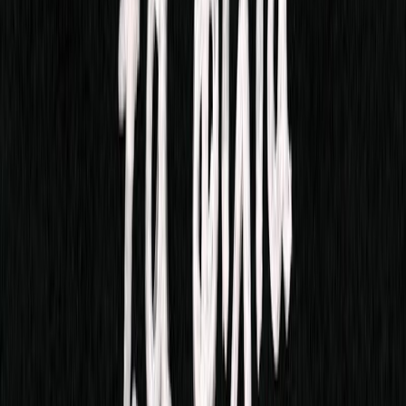
Μετάφραση
Νάννα Παπανικολάου