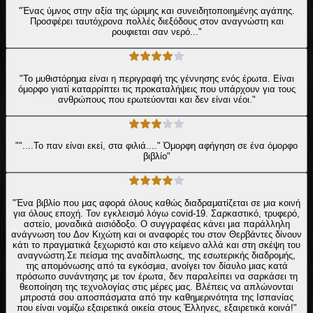
"Ένας ύμνος στην αξία της ώριμης και συνειδητοποιημένης αγάπης.
Προσφέρει ταυτόχρονα πολλές διεξόδους στον αναγνώστη και
ρουφιεται σαν νερό..."
"Το μυθιστόρημα είναι η περιγραφή της γέννησης ενός έρωτα. Είναι
όμορφο γιατί καταρρίπτει τις προκαταλήψεις που υπάρχουν για τους
ανθρώπους που ερωτεύονται και δεν είναι νέοι."
""....Το παν είναι εκεί, στα φιλιά...." Όμορφη αφήγηση σε ένα όμορφο
βιβλίο"
"Ένα βιβλίο που μας αφορά όλους καθώς διαδραματίζεται σε μια κοινή
για όλους εποχή. Τον εγκλεισμό λόγω covid-19. Σαρκαστικό, τρυφερό,
αστείο, μοναδικά αισιόδοξο. Ο συγγραφέας κάνει μια παράλληλη
ανάγνωση του Δον Κιχώτη και οι αναφορές του στον Θερβάντες δίνουν
κάτι το πραγματικά ξεχωριστό και στο κείμενο αλλά και στη σκέψη του
αναγνώστη.Σε πείσμα της αναδίπλωσης, της εσωτερικής διαδρομής,
της απομόνωσης από τα εγκόσμια, ανοίγει τον δίαυλο μιας κατά
πρόσωπο συνάντησης με τον έρωτα, δεν παραλείπει να σαρκάσει τη
θεοποίηση της τεχνολογίας στις μέρες μας. Βλέπεις να απλώνονται
μπροστά σου αποσπάσματα από την καθημερινότητα της Ισπανίας
που είναι νομίζω εξαιρετικά οικεία στους Έλληνες, εξαιρετικά κοινά!"