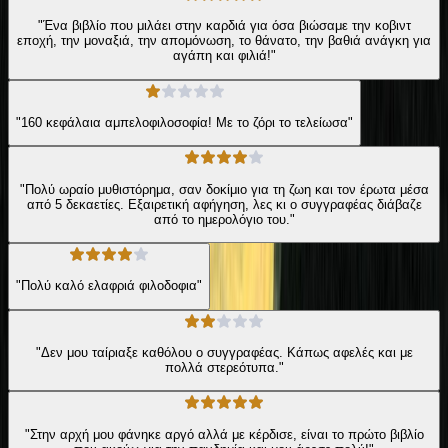
"Ένα βιβλίο που μιλάει στην καρδιά για όσα βιώσαμε την κοβιντ
εποχή, την μοναξιά, την απομόνωση, το θάνατο, την βαθιά ανάγκη για
αγάπη και φιλιά!"
"160 κεφάλαια αμπελοφιλοσοφία! Με το ζόρι το τελείωσα"
"Πολύ ωραίο μυθιστόρημα, σαν δοκίμιο για τη ζωη και τον έρωτα μέσα
από 5 δεκαετίες. Εξαιρετική αφήγηση, λες κι ο συγγραφέας διάβαζε
από το ημερολόγιο του."
"Πολύ καλό ελαφριά φιλοδοφια"
"Δεν μου ταίριαξε καθόλου ο συγγραφέας. Κάπως αφελές και με
πολλά στερεότυπα."
"Στην αρχή μου φάνηκε αργό αλλά με κέρδισε, είναι το πρώτο βιβλίο