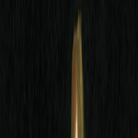
Εκδόσεις
Ίκαρος
Περίληψη
Λες κι υπάρχει κάτι άλλο πέρα από ένα φιλί. Τίποτα δεν υπάρχει.
Το φιλί που σφραγίζει τη φλογερή και απροσδόκητη ιστορία
αγάπης μεταξύ του Σαλβαδόρ και της Μονσεράτ γεννιέται εν μέσω
της πανδημίας, σε ένα εξοχικό καταμεσής του δάσους, όπου ο
Σαλβαδόρ, ένας πενηνταοχτάχρονος καθηγητής, βρίσκει καταφύγιο.
Γνωρίζει τη Μονσεράτ σ’ ένα γειτονικό χωριό, στα περίχωρα της
Μαδρίτης, να εργάζεται στο μοναδικό παντοπωλείο της περιοχής.
Τον Μάρτιο του 2020, ο Σαλβαδόρ ξαναδιαβάζει τον Δον Κιχώτη