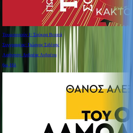
Τουμουνιούν 1: Σούκρα Βεριτά
Συγγραφέας: Γιώργος Σιδέρης
Αφήγηση: Ανδρέας Ανδρέου
6ω 16λ