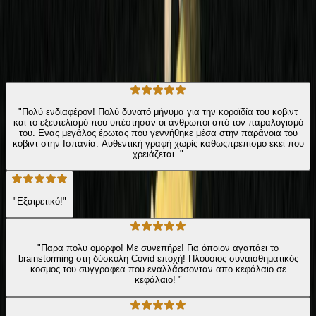
Η γνώμη των ακροατών
★ 3.6 /5 Βαθμολογία βιβλίου
109
Αξιολογήσεις
"Πολύ ενδιαφέρον! Πολύ δυνατό μήνυμα για την κοροϊδία του κοβιντ
και το εξευτελισμό που υπέστησαν οι άνθρωποι από τον παραλογισμό
του. Ενας μεγάλος έρωτας που γεννήθηκε μέσα στην παράνοια του
κοβιντ στην Ισπανία. Αυθεντική γραφή χωρίς καθωςπρεπισμο εκεί που
χρειάζεται. "
"Εξαιρετικό!"
"Παρα πολυ ομορφο! Με συνεπήρε! Για όποιον αγαπάει το
brainstorming στη δύσκολη Covid εποχή! Πλούσιος συναισθηματικός
κοσμος του συγγραφεα που εναλλάσσονταν απο κεφάλαιο σε
κεφάλαιο! "