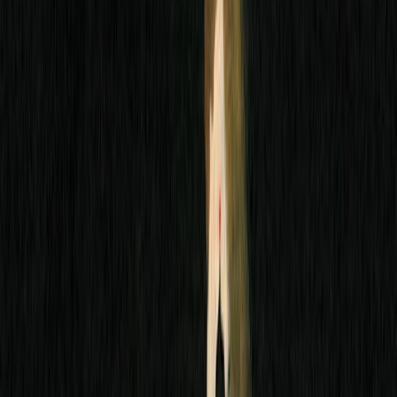
υπό το πρίσμα της αίσθησης του απόλυτου, του καταβροχθιστικού
πάθους που τον δένει με τη Μονσεράτ. Η απρόσμενή του
Αλτισιδόρα –όπως του αρέσει να την αποκαλεί– εμφανίζεται ως
μια πράξη αντίστασης τον καιρό της αναγκαστικής απομόνωσης.
Μέχρι που το παρελθόν τους αναδύεται, αναπόφευκτα, καθώς η
ρουτίνα των δύο εραστών γίνεται πραγματικότητα. Τα Φιλιά είναι
ένα μεγάλο ερωτικό μυθιστόρημα, τρυφερό και αισθησιακό, συχνά
αστείο και δραματικό, όπου οι χαρακτήρες στην οικειότητά τους
συνδέονται μοναδικά με τον αναγνώστη. Το δέρμα των
ερωτευμένων, ο σαρκικός τους πόθος και τα φιλιά τους
παρουσιάζονται με τρόπο σχεδόν απτό. Ο Manuel Vilas δημιουργεί
έναν στοχασμό για το πώς, εν μέσω μιας παγκόσμιας κρίσης, δύο
άνθρωποι προσπαθούν να βρουν το νόημα εκεί που φαινομενικά
δεν υπάρχει.
Σύγχρονη Λογοτεχνία
Κοινωνικό