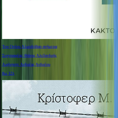
Του Οσίου Αλμοδόβαρ ανήμερα
Συγγραφέας: Θάνος Αλεξανδρής
Αφήγηση: Ανδρέας Ανδρέου
8ω 32λ