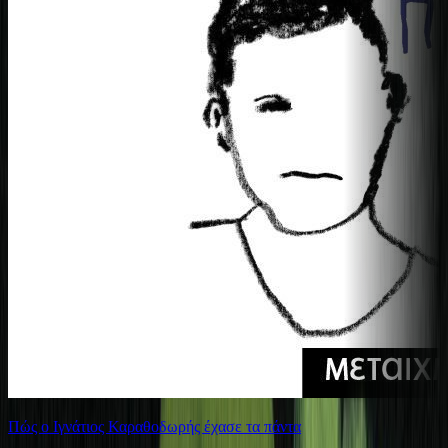
Πώς ο Ιγνάτιος Καραθοδωρής έχασε τα πάντα