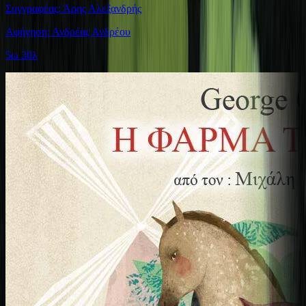
Συγγραφέας: Άρης Αλεξανδρής
Αφήγηση: Ανδρέας Ανδρέου
5ω 30λ