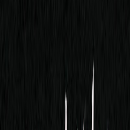
Audiobooks
Podcasts
Σύνδεση
Εγγραφή
Αρχική
Audiobooks
Σύγχρονη Λογοτεχνία
Τα φιλιά
0:00
/
5:00
Άκου το δείγμα
3.6 /5 (109 βαθμολογίες)
Μοιράσου το