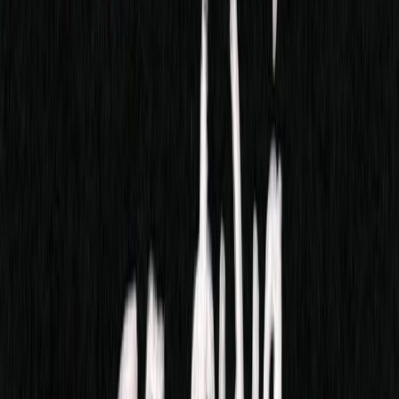
Εκδόσεις
Ίκαρος
Ξεκίνα εδώ
Άκουσε το στο App
Διάρκεια
9ω 57λ