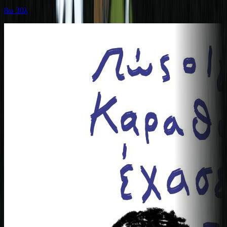
8ω 30λ