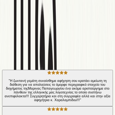
Θάλεια κι η Ερατώ ζουν «στη σκοτεινή πλευρά του ορόφου». Κι ας
μην ζει πια εκεί ο κύριος Κ… Ένα μυθιστόρημα για τα τραύματα
της παιδικής ηλικίας, την αγάπη, και την ενηλικίωση που έρχεται,
ακόμη και καθυστερημένα!
Σύγχρονη Λογοτεχνία
Κοινωνικό
Η γνώμη των ακροατών
★ 3.7 /5 Βαθμολογία βιβλίου
60
Αξιολογήσεις
"Η ζωντανή γεμάτη συναίσθημα αφήγηση σου κρατάει αμείωτη τη
διάθεση για να απολαύσεις το όμορφο περιγραφικό στοιχείο του
διηγήματος τηςΜαρινας Παπαγεωργίου ένα ακόμα αριστούργημα στο
πάνθεον της ελληνικής μας λογοτεχνίας το οποίο συστήνω
ανεπιφύλακτα!!! Συγχαρητήρια και στη συγγραφέα αλλά και στην αξία
αφηγήτρια κ. Χαραλαμπιδου!!!"