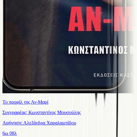
Το προφίλ της Αν-Μαρί
Συγγραφέας: Κωνσταντίνος Μουσούλης
Αφήγηση: Αλεξάνδρα Χαραλαμπίδου
6ω 08λ