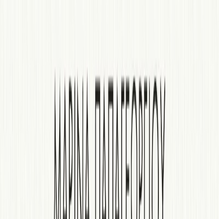
Audiobooks
Podcasts
Σύνδεση
Εγγραφή
Αρχική
Audiobooks
Σύγχρονη Λογοτεχνία
Πιες το τσάι σου, Σεμίραμις
0:00
/
5:00
Άκου το δείγμα
3.7 /5 (60 βαθμολογίες)
Μοιράσου το