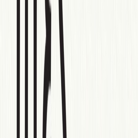
Εκδόσεις
Κάκτος
Περίληψη
Η Θάλεια είναι γέννημα θρέμμα της οδού Μ. Δεν μετακινείται,
παρά μόνο για να πάει στο γραφείο του Βρασίδα Γκέκα και του
Τέρη Χαμηλοθώρη, όπου εργάζεται. Η Θάλεια ζει με την αδελφή
της, την Ερατώ. Οι γείτονες τις ονομάζουν «Μούσες της διπλανής
πόρτας». Οι γείτονες που γελούν, τσακώνονται, χορεύουν,
θορυβούν. Ο μισός τρίτος όροφος δεν έχει ησυχία. Ωστόσο, η