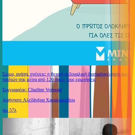
Σώμα, αγάπη, σχέσεις: η θετική σεξουαλική διαπαιδαγώγηση των
παιδιών σας μέσα από 120 δικές τους ερωτήσεις
Συγγραφέας: Charline Vermont
Αφήγηση: Αλεξάνδρα Χαραλαμπίδου
4ω 57λ