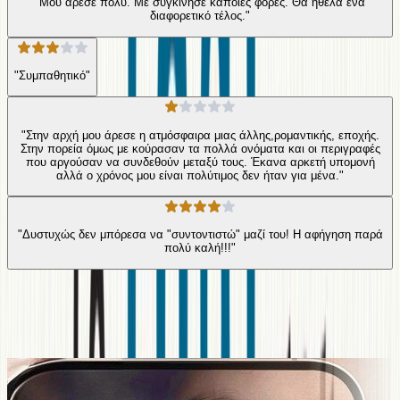
"Μου άρεσε πολύ. Με συγκίνησε κάποιες φορές. Θα ήθελα ένα
διαφορετικό τέλος."
"Συμπαθητικό"
"Στην αρχή μου άρεσε η ατμόσφαιρα μιας άλλης,ρομαντικής, εποχής.
Στην πορεία όμως με κούρασαν τα πολλά ονόματα και οι περιγραφές
που αργούσαν να συνδεθούν μεταξύ τους. Έκανα αρκετή υπομονή
αλλά ο χρόνος μου είναι πολύτιμος δεν ήταν για μένα."
"Δυστυχώς δεν μπόρεσα να "συντοντιστώ" μαζί του! Η αφήγηση παρά
πολύ καλή!!!"
Ίδιος Αφηγητής