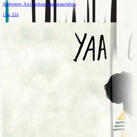
Αφήγηση: Αλεξάνδρα Χαραλαμπίδου
11ω 22λ