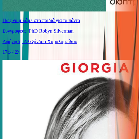
Πώς να μιλάμε στα παιδιά για τα πάντα
Συγγραφέας: PhD Robyn Silverman
Αφήγηση: Αλεξάνδρα Χαραλαμπίδου
17ω 42λ