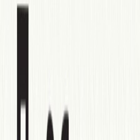
Εκδόσεις
Κάκτος
Ξεκίνα εδώ
Άκουσε το στο App
Διάρκεια
8ω 06λ