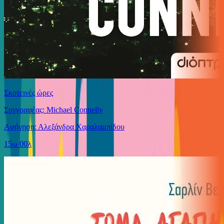
Σκοτεινές ώρες
Συγγραφέας: Michael Connelly
Αφήγηση: Αλεξάνδρα Χαραλαμπίδου
15ω 00λ