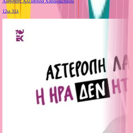
Αφήγηση: Αλεξάνδρα Χαραλαμπίδου
12ω 31λ