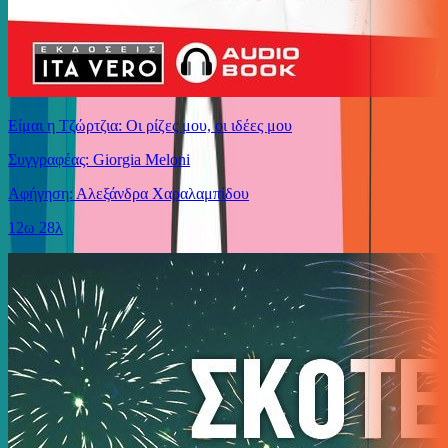
Είμαι η Τζώρτζια: Οι ρίζες μου, οι ιδέες μου
Συγγραφέας: Giorgia Meloni
Αφήγηση: Αλεξάνδρα Χαραλαμπίδου
12ω 28λ