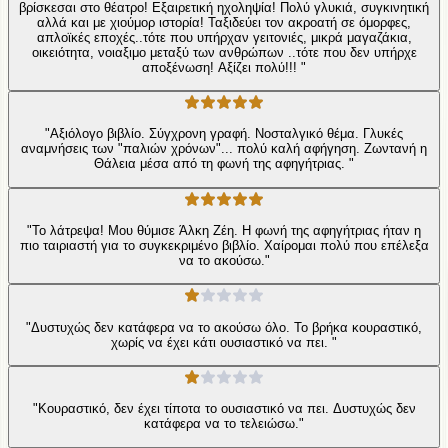
βρίσκεσαι στο θέατρο! Εξαιρετική ηχοληψία! Πολύ γλυκιά, συγκινητική
αλλά και με χιούμορ ιστορία! Ταξιδεύει τον ακροατή σε όμορφες,
απλοϊκές εποχές..τότε που υπήρχαν γειτονιές, μικρά μαγαζάκια,
οικειότητα, νοιαξιμο μεταξύ των ανθρώπων ..τότε που δεν υπήρχε
αποξένωση! Αξίζει πολύ!!! "
"Αξιόλογο βιβλίο. Σύγχρονη γραφή. Νοσταλγικό θέμα. Γλυκές
αναμνήσεις των "παλιών χρόνων"... πολύ καλή αφήγηση. Ζωντανή η
Θάλεια μέσα από τη φωνή της αφηγήτριας. "
"Το λάτρεψα! Μου θύμισε Άλκη Ζέη. Η φωνή της αφηγήτριας ήταν η
πιο ταιριαστή για το συγκεκριμένο βιβλίο. Χαίρομαι πολύ που επέλεξα
να το ακούσω."
"Δυστυχώς δεν κατάφερα να το ακούσω όλο. Το βρήκα κουραστικό,
χωρίς να έχει κάτι ουσιαστικό να πει. "
"Κουραστικό, δεν έχει τίποτα το ουσιαστικό να πει. Δυστυχώς δεν
κατάφερα να το τελειώσω."