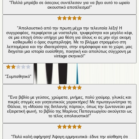
"Πολλά μπράβο σε όσεςους συντέλεσαν για να βγει αυτό το ωραίο
ακουστικό αποτέλεσμα!"
"Απολαυστικό από την πρωτη μέχρι την τελευταία λέξη! Η
συγγραφέας, περιφέρεται με νοσταλγία, τρυφερότητα και μεγάλο κέφι,
σε μια εποχή όπου υπήρχε μια θέση για όλους κι ας μην είχε ακομη
καθιερωθεί ο όρος συμπερίληψη. Με το βλέμμα στραμμένο στη
λεπτομέρεια και την ιδιαιτερότητα, στην ατμόσφαιρα και το χώρο, μας
διηγείται μια ιστορία ευαίσθητη, ποιητική και απολύτως σύγχρονη με
vintage σκηνικό!"
"Συμπαθητικό"
"Ένα βιβλίο με γεύσεις, χρώματα, μνήμες, πολύ χιούμορ, γλυκές και
πικρές στιγμές και γοητευτικούς χαρακτήρες! Με πρωταγωνίστρια τη
Θάλεια, τη «Μούσα της διπλανής πόρτας», όπως την ζωντανεύει μια
εξαιρετική φωνή, το βιβλίο της Μαρίνας Παπαγεωργίου ακούγεται ως
το τέλος απολαυστικά!"
"Πολύ καλή αφήγηση! Άψογη ερμηνευτικά- έδινε την αίσθηση ότι