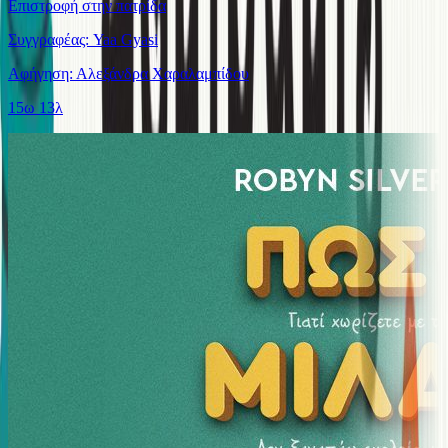
Επιστροφή στην πατρίδα
Συγγραφέας: Yaa Gyasi
Αφήγηση: Αλεξάνδρα Χαραλαμπίδου
15ω 13λ