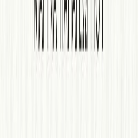
Συγγραφέας
Μαρίνα Παπαγεωργίου
Αφηγητής
Αλεξάνδρα Χαραλαμπίδου
Ξεκίνα εδώ
Διάρκεια
8ω 06λ