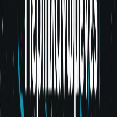
Μετάφραση
Μαρία-Ρόζα Τραϊκόγλου