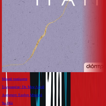
Μικρά τραύματα
Συγγραφέας: Dr. Meg Arroll
Αφήγηση: Ειρήνη Μπαλτά
9ω 06λ