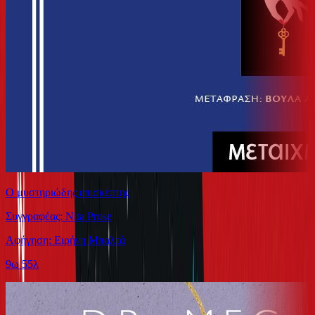
Ο μυστηριώδης επισκέπτης
Συγγραφέας: Nita Prose
Αφήγηση: Ειρήνη Μπαλτά
9ω 55λ