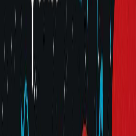
Μετάφραση
Μαρία-Ρόζα Τραϊκόγλου