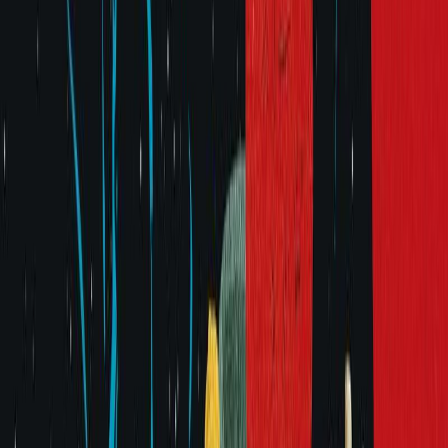
Εκδόσεις
Διόπτρα
Περίληψη
Πρώτα οι αποχαιρετισμοί και ύστερα το ψάρεμα των κορμιών από
το νερό, όλα στο ενδιάμεσο είναι εικασίες.
Όταν τα τελευταία αμερικανικά στρατεύματα αποχωρούν από το
Βιετνάμ, η Αν και τα αδέλφια της, ο Ταν και ο Μιν, μπαίνουν σε μια
βάρκα για το Χονγκ Κονγκ, με την υπόσχεση ότι οι γονείς και τα
μικρότερα αδέλφια τους θα ακολουθήσουν σύντομα. Η υπόλοιπη
οικογένεια, όμως, δεν θα τα καταφέρει…
H δεκαεξάχρονη Αν γίνεται σε μια νύχτα η προστάτιδα των δύο
αδελφών της. Καταλήγουν στο Ηνωμένο Βασίλειο, περνώντας από
υπερπλήρη στρατόπεδα και καταυλισμούς προσφύγων, για να