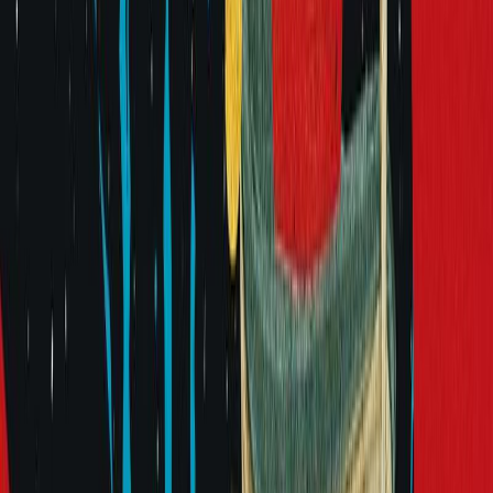
εγκατασταθούν τελικά σε ένα αφιλόξενο Λονδίνο που μαστίζεται
από την κοινωνική ανισότητα.
Καθώς ωριμάζουν, καθένας τους αναμετριέται με την ενοχή του
επιζώντος με τον δικό του τρόπο. Και με κάθε επιλογή, οι δρόμοι
τους αποκλίνουν, ώσπου δεν είναι πια σίγουρο αν η αγάπη από
μόνη της μπορεί να τους κρατήσει ενωμένους.
Συνδυάζοντας λυρική αφήγηση και ιστορική έρευνα, το
"Περιπλανώμενες ψυχές" αποτυπώνει την πορεία μιας οικογένειας
που σημαδεύεται από την απώλεια, αλλά παλεύει πεισμωμένα για
ένα καλύτερο μέλλον. Και επιβεβαιώνει ότι είμαστε οι ιστορίες που
επιλέγουμε να αφηγηθούμε για τον εαυτό μας.
«Φοβάσαι;» ρώτησε η Βαν την Αν, ατενίζοντας με ανησυχία και
δυσπιστία τη νύχτα που καρτερούσε τα τρία μεγαλύτερα αδέλφια
της, τα λιγοστά αστέρια που αγρυπνούσαν πάνω από το χωριό τους,
τα φύλλα των δέντρων που χόρευαν αργά στον αέρα με το
τερέτισμα των τριζονιών.