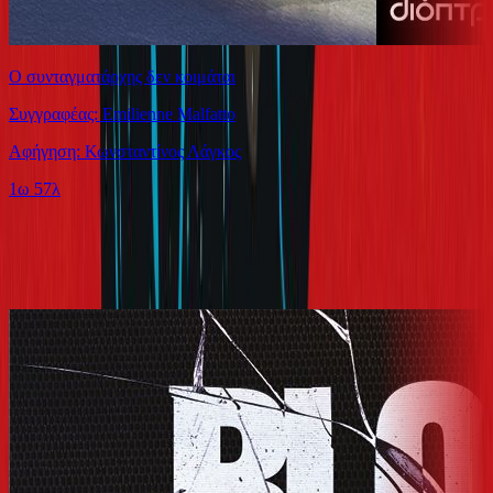
Ο συνταγματάρχης δεν κοιμάται
Συγγραφέας: Emilienne Malfatto
Αφήγηση: Κωνσταντίνος Λάγκος
1ω 57λ
Ίδιος Αφηγητής