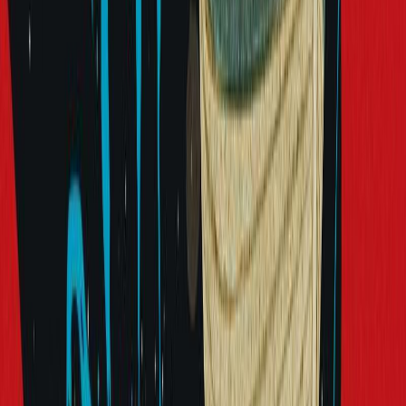
«Είναι τόσο σκοτεινά εκεί έξω». Η Αν δίστασε για μια στιγμή.
«Δεν φοβάμαι», απάντησε. «Όλα θα πάνε καλά, θα το δεις».
Αργότερα θα μετάνιωνε για το γεγονός πως το τελευταίο πράγμα
που είχε πει στην οικογένειά της ήταν ένα ψέμα, λόγια ανυπόστατα
και ανώφελα, απλώς για να τους καθησυχάσει.
Ύστερα από ένα τελευταίο νεύμα προς τους γονείς της, έπιασε τον
Ταν και τον Μιν από τα χέρια, βγήκαν μαζί από το σπίτι και άρχισαν
να προχωρούν στον χωματόδρομο, με κατεύθυνση προς τον
Βορρά.
Η υπόλοιπη οικογένεια είδε τα τρία μεγαλύτερα παιδιά να
ξεμακραίνουν, μέχρι που το σκοτάδι τα κατάπιε και το μόνο που
απέμεινε ήταν οι ίσκιοι του χωριού τους, του Βουνγκ Ταμ.
Οι συγγραφείς της σειράς "Φωνές του κόσμου" είναι νέοι
δημιουργοί που το έργο τους έχει ήδη τραβήξει την προσοχή.
Προέρχονται από πολλές χώρες, εκπροσωπούν κουλτούρες και
ρεύματα διαφορετικά, αλλά όλοι συλλαμβάνουν την ανθρώπινη