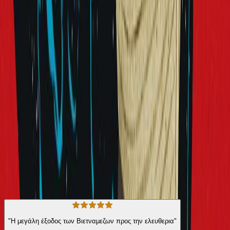
κατάσταση με εντυπωσιακή ενάργεια και η ματιά τους μας κάνει να
δούμε τα πράγματα αλλιώς. Οι φωνές τους είναι οι φωνές του
κόσμου μας σήμερα. Λένε κάτι που μας αφορά και το λένε με
εξαιρετικό τρόπο. Είναι συγγραφείς που αξίζει να γνωρίσουμε και
είναι σίγουρο πως θ’ ακούσουμε πολλές φορές στο μέλλον να
μιλούν γι’ αυτούς.
&nbsp;
Σύγχρονη Λογοτεχνία
Κοινωνικό
Η γνώμη των ακροατών
★ 4.3 /5 Βαθμολογία βιβλίου
118
Αξιολογήσεις
"Η μεγάλη έξοδος των Βιετναμεζων προς την ελευθερια"