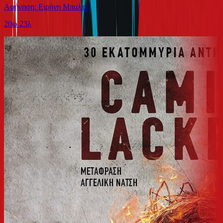
Αφήγηση: Ειρήνη Μπαλτά
20ω 23λ