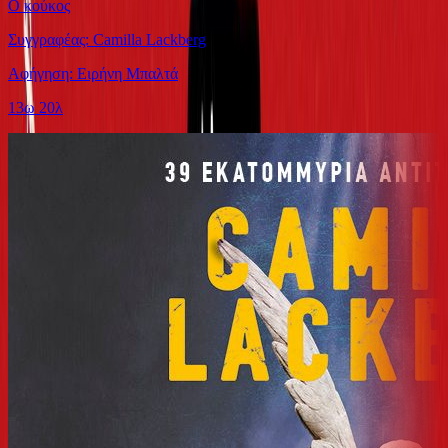
Ο κούκος
Συγγραφέας: Camilla Lackberg
Αφήγηση: Ειρήνη Μπαλτά
13ω 20λ