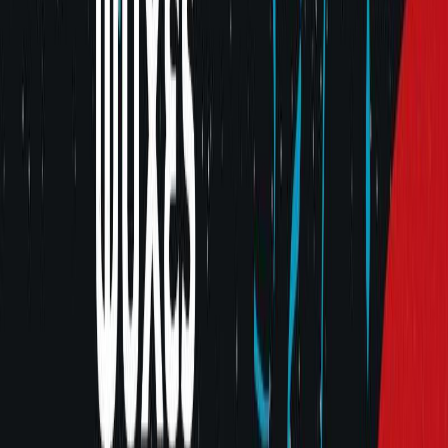
Εκδόσεις
Διόπτρα
Ξεκίνα εδώ
Άκουσε το στο App
Διάρκεια
6ω 07λ