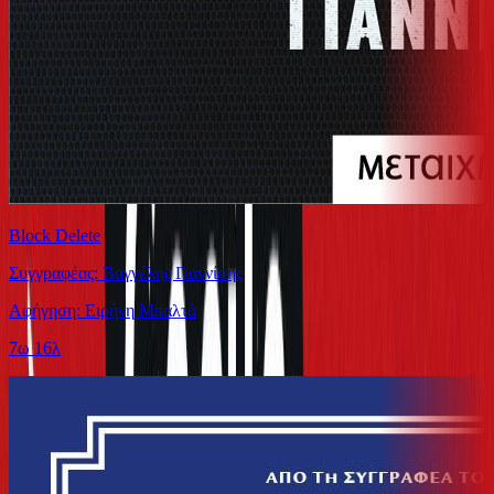
Block Delete
Συγγραφέας: Βαγγέλης Γιαννίσης
Αφήγηση: Ειρήνη Μπαλτά
7ω 16λ