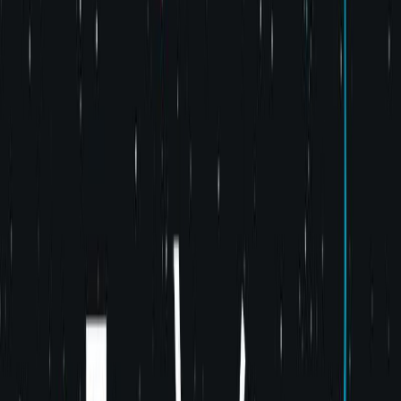
Audiobooks
Podcasts
Σύνδεση
Εγγραφή
Αρχική
Audiobooks
Σύγχρονη Λογοτεχνία
Περιπλανώμενες ψυχές
0:00
/
5:00
Άκου το δείγμα
4.3 /5 (118 βαθμολογίες)
Μοιράσου το