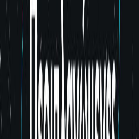
Συγγραφέας
Cecile Pin
Αφηγητής
Ειρήνη Μπαλτά
Ξεκίνα εδώ
Διάρκεια
6ω 07λ