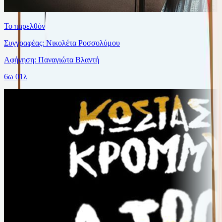
Το παρελθόν
Συγγραφέας: Νικολέτα Ροσσολύμου
Αφήγηση: Παναγιώτα Βλαντή
6ω 01λ