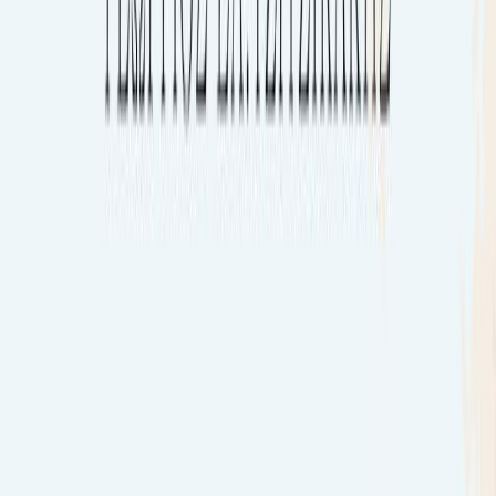
Εκδόσεις
Κάκτος
Ξεκίνα εδώ
Άκουσε το στο App
Διάρκεια
6ω 07λ