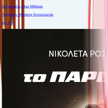
Συγγραφέας: Dan Millman
Αφήγηση: Θανάσης Κουρλαμπάς
8ω 17λ