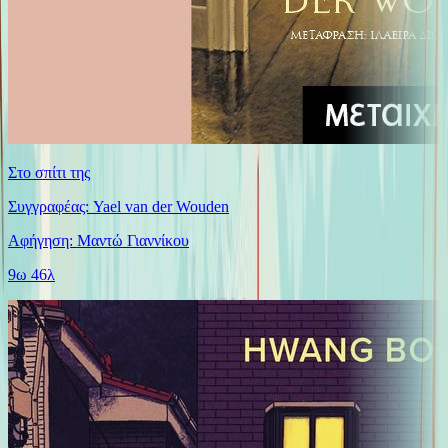
Στο σπίτι της
Συγγραφέας: Yael van der Wouden
Αφήγηση: Μαντώ Γιαννίκου
9ω 46λ