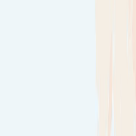
Συγγραφέας
Γεώργιος Ε. Τζιτζικάκης
Αφηγητής
Ιωάννης Αθανασόπουλος
Ξεκίνα εδώ
Διάρκεια
6ω 07λ