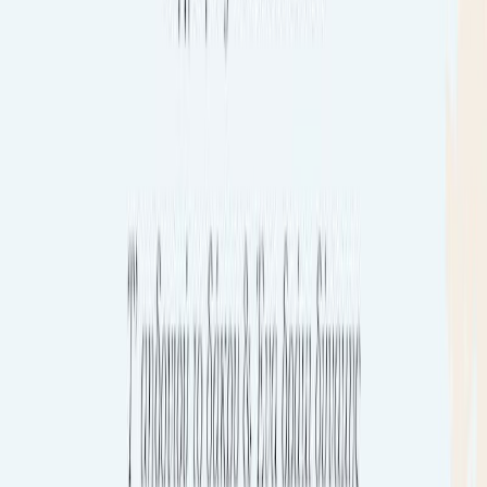
Εκδόσεις
Κάκτος
Περίληψη
Ο Παραθεριστής είναι οργισμένος και προκλητικός. Νιώθει
ηττημένος και μόνος. Ενίοτε αγαπά τα πάντα και άλλοτε τα
αποστρέφεται. Παραθερίζει σε ένα ελληνικό νησί, παρατηρεί τους
γύρω του, συναναστρέφεται και συγκρούεται με ήρωες που του
προκαλούν εντύπωση, ρισκάρει να μιλήσει για όσα άλλοι δεν
μιλούν, και νιώθει ένας παρίας, ένας αταίριαστος άνθρωπος με τη