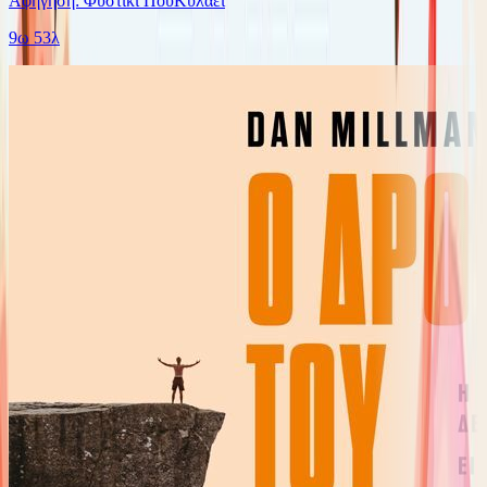
Αφήγηση: Φυστίκι ΠουΚυλάει
9ω 53λ