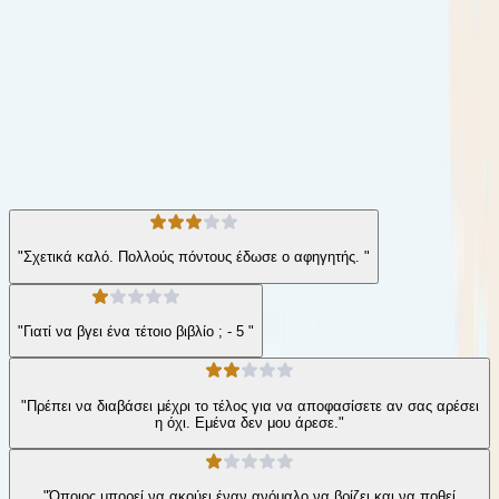
μαστίζει τις ζωές όλων μας.
Σύγχρονη Λογοτεχνία
Κοινωνικό
Η γνώμη των ακροατών
★ 3.4 /5 Βαθμολογία βιβλίου
45
Αξιολογήσεις
"Σχετικά καλό. Πολλούς πόντους έδωσε ο αφηγητής. "
"Γιατί να βγει ένα τέτοιο βιβλίο ; - 5 "
"Πρέπει να διαβάσει μέχρι το τέλος για να αποφασίσετε αν σας αρέσει
η όχι. Εμένα δεν μου άρεσε."
"Όποιος μπορεί να ακούει έναν ανόμαλο να βρίζει και να ποθεί