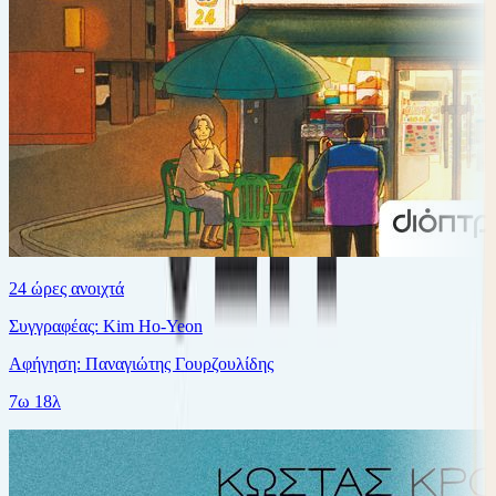
24 ώρες ανοιχτά
Συγγραφέας: Kim Ho-Yeon
Αφήγηση: Παναγιώτης Γουρζουλίδης
7ω 18λ