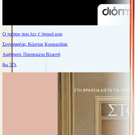
Ο τρόπος που λες τ' όνομά μου
Συγγραφέας: Κώστας Κρομμύδας
Αφήγηση: Παναγιώτα Βλαντή
8ω 57λ