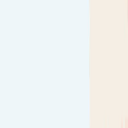
Audiobooks
Podcasts
Σύνδεση
Εγγραφή
Αρχική
Audiobooks
Σύγχρονη Λογοτεχνία
Παραθεριστής
0:00
/
5:00
Άκου το δείγμα
3.4 /5 (45 βαθμολογίες)
Μοιράσου το