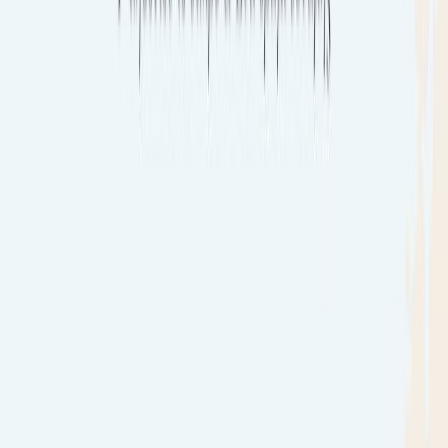
σύγχρονη πραγματικότητα. Κατ’ ουσίαν, ο Παραθεριστής είσαι
εσύ! Εσύ που συναναστρέφεσαι άλλους προσπαθώντας να τους
καταλάβεις και εκείνοι που επιχειρούν να κάνουν το ίδιο μαζί σου.
Εσύ που το μυαλό σου καταγράφει όσα εισπράττει από την
κοινωνία γύρω σου και έρχονται μέρες τις οποίες νιώθεις κομμάτι
της, ενώ άλλες δεν ταιριάζεις με τίποτα μαζί της. Ο Παραθεριστής
εξιστορεί την ιστορία του για συγκεκριμένο λόγο. Η καταγραφή
του αποτελεί ένα πρότυπο θεραπευτικό πείραμα που συστήθηκε
στον συγγραφέα από ψυχιάτρους και ψυχολόγους προς απόσπαση
της σκέψης από στρεσογόνες, καταθλιπτικές και αυτοκτονικές
τάσεις. Πρόκειται για ένα μυθιστόρημα βασισμένο σε πραγματικές
εμπειρίες και ταυτόχρονα ένα τραχύ εγχειρίδιο του ευ ζην, που μιλά
για την αναζήτηση της ουσίας της ζωής, τη δράση αντί της
παραίτησης, την επιφάνεια των διαπροσωπικών σχέσεων, την
εξάλειψη των ταμπού, την αποδοχή του εαυτού μας και την
αποτύπωση της τρέλας ως ένα ακόμη πρόσωπο του στρες που