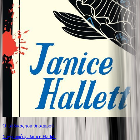
Ο κώδικας του θησαυρού
Συγγραφέας: Janice Hallett