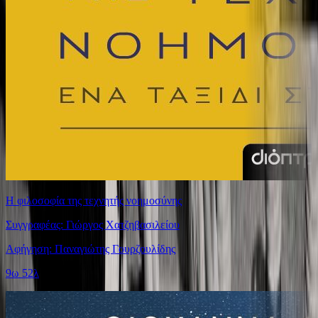
Η φιλοσοφία της τεχνητής νοημοσύνης
Συγγραφέας: Γιώργος Χατζηβασιλείου
Αφήγηση: Παναγιώτης Γουρζουλίδης
9ω 52λ