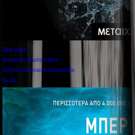
Πάρε ανάσα
Συγγραφέας: Δημήτρης Σίμος
Αφήγηση: Παναγιώτης Γουρζουλίδης
8ω 14λ