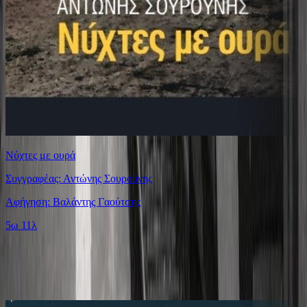
Νύχτες με ουρά
Συγγραφέας: Αντώνης Σουρούνης
Αφήγηση: Βαλάντης Γαούτσης
5ω 11λ
Ίδιος Αφηγητής