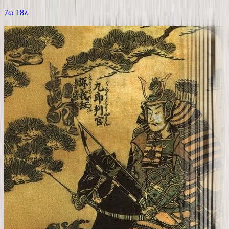
7ω 18λ