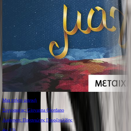
Μια πτήση μαγική
Συγγραφέας: Giovanna Giordano
Αφήγηση: Παναγιώτης Γουρζουλίδης
4ω 13λ