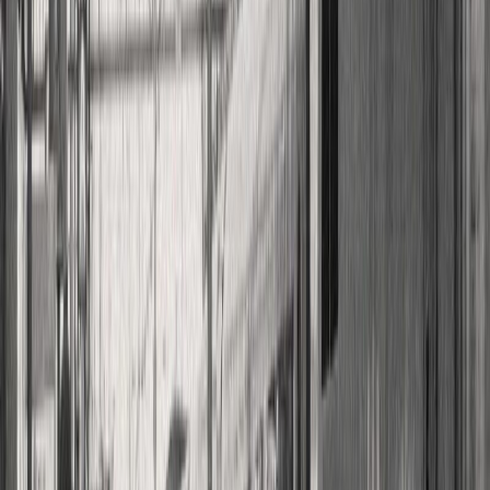
Εκδόσεις
Καστανιώτης
Ξεκίνα εδώ
Άκουσε το στο App
Διάρκεια
13ω 25λ