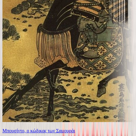
Μπουσίντο, ο κώδικας των Σαμουράι