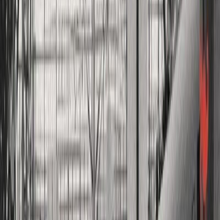
Audiobooks
Podcasts
Σύνδεση
Εγγραφή
Αρχική
Audiobooks
Σύγχρονη Λογοτεχνία
Ο Χορός των Ρόδων
0:00
/
5:00
Άκου το δείγμα
4.2 /5 (54 βαθμολογίες)
Μοιράσου το