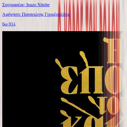
Συγγραφέας: Inazo Nitobe
Αφήγηση: Παναγιώτης Γουρζουλίδης
6ω 01λ