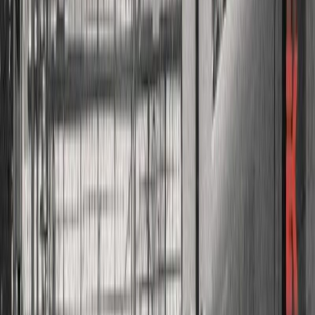
Συγγραφέας
Αντώνης Σουρούνης
Αφηγητής
Παναγιώτης Γουρζουλίδης
Ξεκίνα εδώ
Διάρκεια
13ω 25λ