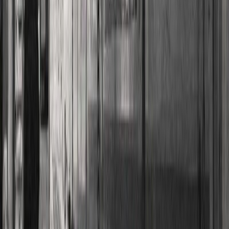
Εκδόσεις
Καστανιώτης
Περίληψη
ΚΡΑΤΙΚΟ ΒΡΑΒΕΙΟ ΜΥΘΙΣΤΟΡΗΜΑΤΟΣ Αυτή είναι η ιστορία
του Νούση, ενός Έλληνα πλάνητα στην αστική ζούγκλα της
Φραγκφούρτης, που μαζί με άλλους κυνηγούς της τύχης περνά τις
μέρες και τις νύχτες του πάνω από τη ρουλέτα. Από το Βισμπάντεν
και το Μπρέμεν έως τη Βενετία και το Μόντε Κάρλο, ο Νούσης και
η παρέα του παίζουν για να υπάρχουν, ζώντας με πάθος τις