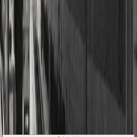
περιπέτειες, τις φιλίες, τους έρωτες, τα ταξίδια, τους ρόλους τους
στα όνειρα και στους εφιάλτες τους. Ως επαγγελματίες παίκτες
συνεργάζονται με σύστημα και υπομονή, και πολεμούν τα καζίνα
με τα ίδια τους τα όπλα. Ο Χορός των Ρόδων είναι το μεγάλο
μυθιστόρημα του τζόγου, μια ανεπανάληπτη περιπλάνηση στις
φαντασμαγορικές αίθουσες των καζίνων, ένα συναρπαστικό
ντοκιμαντέρ «γυρισμένο» στο χαρτί. Με πρώτη ύλη τα βιώματα και
τις μνήμες του από τους ναούς του ρίσκου, ο Αντώνης Σουρούνης
φιλοτέχνησε ένα αξεπέραστο μυθοπλαστικό σύμπαν, όπου με
πρόσχημα τον τζόγο αναζήτησε την ουσία της ίδιας της ζωής.
Σύγχρονη Λογοτεχνία
Κοινωνικό
Η γνώμη των ακροατών
★ 4.2 /5 Βαθμολογία βιβλίου
54
Αξιολογήσεις