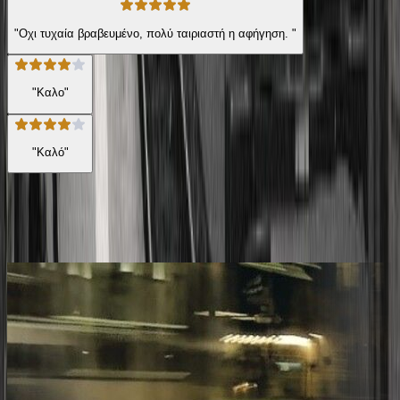
"Οχι τυχαία βραβευμένο, πολύ ταιριαστή η αφήγηση. "
"Καλο"
"Καλό"
Ίδιος συγγραφέας