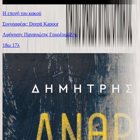
Η εποχή του κακού
Συγγραφέας: Deepti Kapoor
Αφήγηση: Παναγιώτης Γουρζουλίδης
18ω 17λ