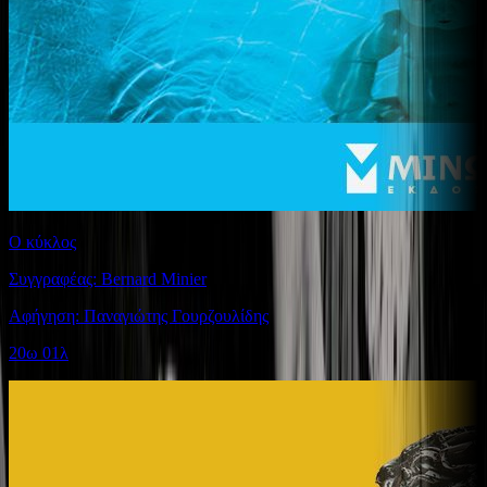
Ο κύκλος
Συγγραφέας: Bernard Minier
Αφήγηση: Παναγιώτης Γουρζουλίδης
20ω 01λ