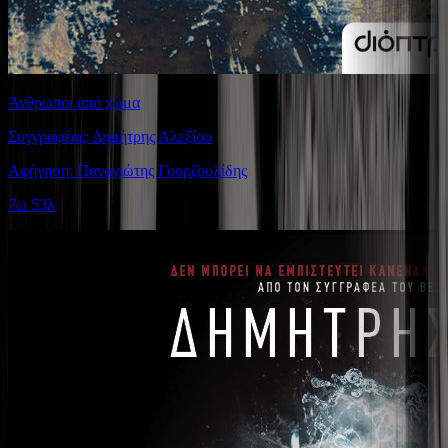
Άνθρωποι από χώμα
Συγγραφέας: Δημήτρης Αλεξίου
Αφήγηση: Παναγιώτης Γουρζουλίδης
7ω 53λ