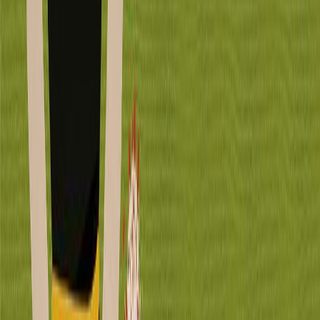
Συγγραφέας
Marta Orriols
Αφηγητής
Βικτώρια Λουντ
Ξεκίνα εδώ
Διάρκεια
8ω 03λ