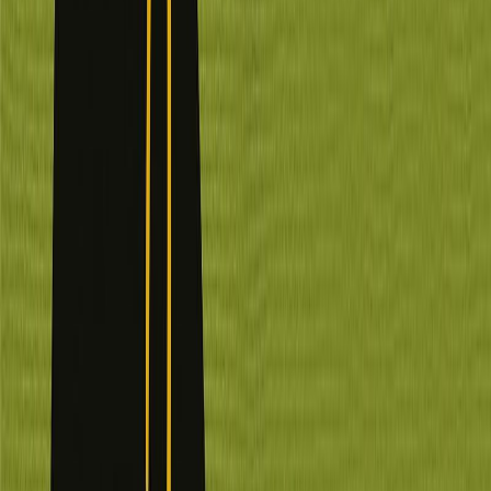
Εκδόσεις
Καστανιώτης
Περίληψη
Η Πάουλα Σιντ είναι μια νεογνολόγος σαράντα δύο ετών που ζει
μια τακτοποιημένη καθημερινότητα. Παθιασμένη με τη δουλειά της
αλλά βυθισμένη στη ρουτίνα μιας φθίνουσας συναισθηματικής
σχέσης, χάνει εντελώς απρόσμενα τον σύντροφό της, τον Μάουρο,
σε τροχαίο δυστύχημα. Το μοιραίο συνέβη λίγες μόλις ώρες έπειτα
από ένα σημαδιακό γεύμα στο οποίο εκείνος την είχε προσκαλέσει
για να της ανακοινώσει ότι, ύστερα από δεκαπέντε χρόνια
συμβίωσης, θα έφευγε από το σπίτι επειδή υπήρχε κάποια άλλη