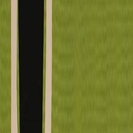
Audiobooks
Podcasts
Σύνδεση
Εγγραφή
Αρχική
Audiobooks
Σύγχρονη Λογοτεχνία
Να μάθω να μιλώ με τα φυτά
0:00
/
5:00
Άκου το δείγμα
3.9 /5 (89 βαθμολογίες)
Μοιράσου το