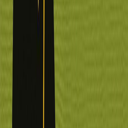
γυναίκα στη ζωή του. Σαν να μην έφτανε ο σπαραγμός εξαιτίας του
αιφνίδιου θανάτου, η Πάουλα πρέπει να αντιμετωπίσει και τη
θλιβερή συνθήκη της εγκατάλειψης. Η πρωταγωνίστρια του
βιβλίου καλείται, εκ των πραγμάτων, να βιώσει κάτι φοβερά
περίπλοκο, όχι μόνο το πένθος, αλλά και την οργή της για τον
χωρισμό. Με αυτό το υπέροχα γραμμένο μυθιστόρημα η Μάρτα
Οριόλς καθιερώθηκε αμέσως ως μια από τις πιο ενδιαφέρουσες
λογοτεχνικές φωνές της σημερινής Ισπανίας. Η Καταλανή
συγγραφέας γνωρίζει άψογα πώς να τοποθετεί τον μεγεθυντικό
φακό στον παλμό της γυναικείας ψυχής και να μας μεταφέρει από
τον πόνο στην τρυφερότητα, από το χαμόγελο στη συγκίνηση.
Search Keyword: Learning to Talk to Plants
Σύγχρονη Λογοτεχνία
Κοινωνικό
Η γνώμη των ακροατών