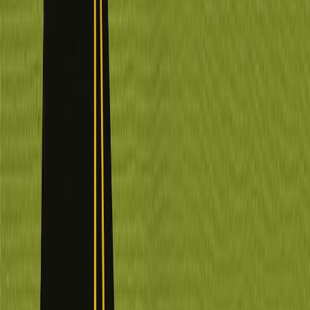
Εκδόσεις
Καστανιώτης
Ξεκίνα εδώ
Άκουσε το στο App
Διάρκεια
8ω 03λ