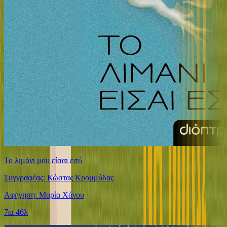
Το λιμάνι μου είσαι εσύ
Συγγραφέας: Κώστας Κρομμύδας
Αφήγηση: Μαρία Χάνου
7ω 46λ