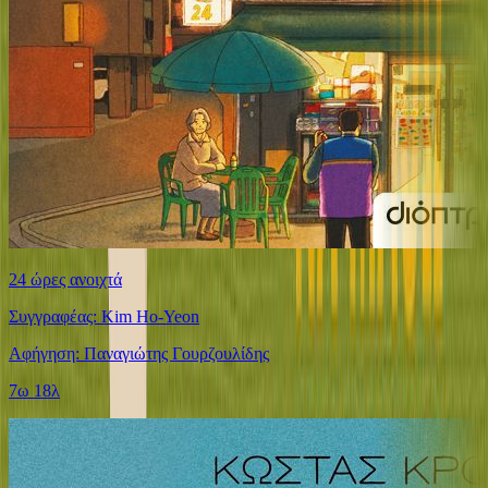
24 ώρες ανοιχτά
Συγγραφέας: Kim Ho-Yeon
Αφήγηση: Παναγιώτης Γουρζουλίδης
7ω 18λ