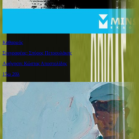
Καθαρμός
Συγγραφέας: Σπύρος Πετρουλάκης
Αφήγηση: Κώστας Αποστολίδης
15ω 20λ