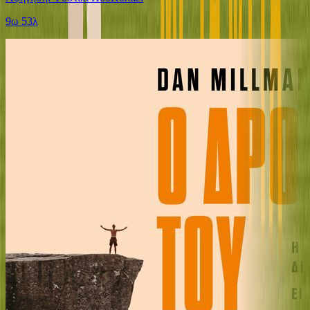
9ω 53λ