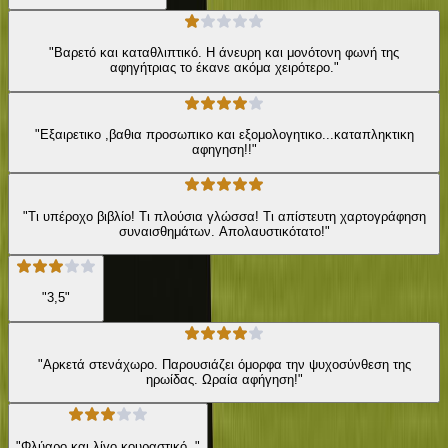
"Βαρετό και καταθλιπτικό. Η άνευρη και μονότονη φωνή της
αφηγήτριας το έκανε ακόμα χειρότερο."
"Εξαιρετικο ,βαθια προσωπικο και εξομολογητικο...καταπληκτικη
αφηγηση!!"
"Τι υπέροχο βιβλίο! Τι πλούσια γλώσσα! Τι απίστευτη χαρτογράφηση
συναισθημάτων. Απολαυστικότατο!"
"3,5"
"Αρκετά στενάχωρο. Παρουσιάζει όμορφα την ψυχοσύνθεση της
ηρωίδας. Ωραία αφήγηση!"
"Φλύαρο και λίγο κουραστικό. "