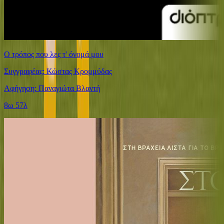
Ο τρόπος που λες τ' όνομά μου
Συγγραφέας: Κώστας Κρομμύδας
Αφήγηση: Παναγιώτα Βλαντή
8ω 57λ