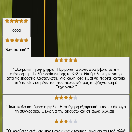
★ 3.9 /5 Βαθμολογία βιβλίου
89
Αξιολογήσεις
"good"
"Φανταστικό!"
"Εξαιρετική η αφηγήτρια. Περιμένω περισσότερα βιβλία με την
αφήγησή της. Πολύ ωραίο επίσης το βιβλίο. Θα ήθελα περισσότερα
από τις εκδόσεις Καστανιώτη. Μια καλή ιδέα είναι να πάρετε κάποια
από τα εξαντλημένα του που πολύς κόσμος τα ψάχνει καιρό.
Ευχαριστώ "
"Πολύ καλό και όμορφο βιβλίο. Η αφήγηση εξαιρετική. Σαν να άκουγα
τη συγγραφέα. Θέλω να την ακούσω και σε άλλα βιβλία!!!"
"Οι ανούσιες σκέψεις μιας μοναχικης γυναίκας. Ακουσα το μισό αλλά