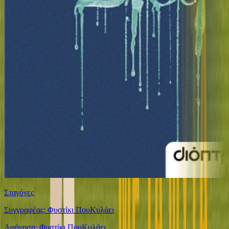
Σταγόνες
Συγγραφέας: Φυστίκι ΠουΚυλάει
Αφήγηση: Φυστίκι ΠουΚυλάει