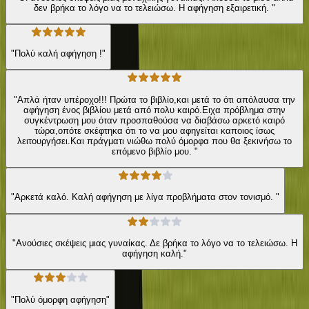
δεν βρήκα το λόγο να το τελειώσω. Η αφήγηση εξαιρετική. "
"Πολύ καλή αφήγηση !"
"Απλά ήταν υπέροχο!!! Πρώτα το βιβλίο,και μετά το ότι απόλαυσα την
αφήγηση ένος βιβλίου μετά από πολυ καιρό.Ειχα πρόβλημα στην
συγκέντρωση μου όταν προσπαθούσα να διαβάσω αρκετό καιρό
τώρα,οπότε σκέφτηκα ότι το να μου αφηγείται καποιος ίσως
λειτουργήσει.Και πράγματι νιώθω πολύ όμορφα που θα ξεκινήσω το
επόμενο βιβλίο μου. "
"Αρκετά καλό. Καλή αφήγηση με λίγα προβλήματα στον τονισμό. "
"Ανούσιες σκέψεις μιας γυναίκας. Δε βρήκα το λόγο να το τελειώσω. Η
αφήγηση καλή."
"Πολύ όμορφη αφήγηση"