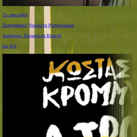
Το παρελθόν
Συγγραφέας: Νικολέτα Ροσσολύμου
Αφήγηση: Παναγιώτα Βλαντή
6ω 01λ