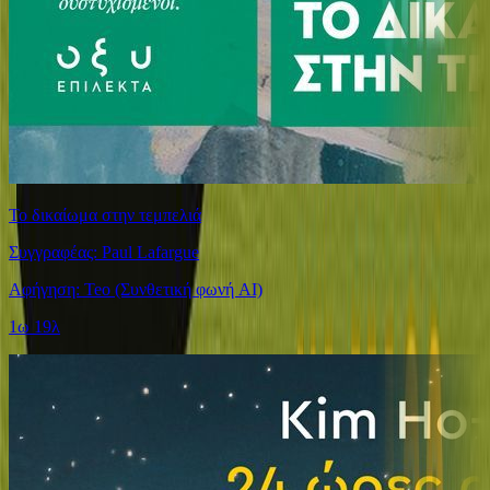
Το δικαίωμα στην τεμπελιά
Συγγραφέας: Paul Lafargue
Αφήγηση: Teo (Συνθετική φωνή AI)
1ω 19λ