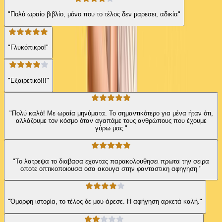
"Πολύ ωραίο βιβλίο, μόνο που το τέλος δεν μαρεσει, αδικία"
"Γλυκόπικρο!"
"Εξαιρετικό!!!"
"Πολύ καλό! Με ωραία μηνύματα. Το σημαντικότερο για μένα ήταν ότι,
αλλάζουμε τον κόσμο όταν αγαπάμε τους ανθρώπους που έχουμε
γύρω μας."
"Το λατρεψα το διαβασα εχοντας παρακολουθησει πρωτα την σειρα
οποτε οπτικοποιουσα οσα ακουγα στην φανταστικη αφηγηση "
"Όμορφη ιστορία, το τέλος δε μου άρεσε. Η αφήγηση αρκετά καλή."