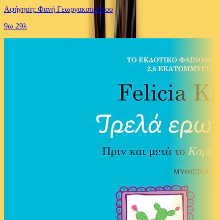
Αφήγηση: Φανή Γεωργακοπούλου
9ω 29λ