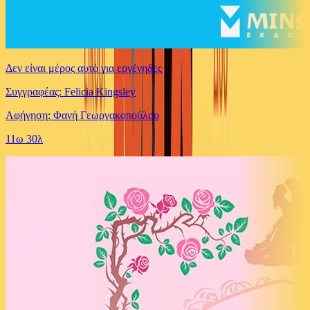
Δεν είναι μέρος αυτό για εργένηδες
Συγγραφέας: Felicia Kingsley
Αφήγηση: Φανή Γεωργακοπούλου
11ω 30λ