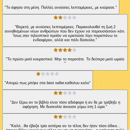
"Το άφησα στη μέση. Πολλές ανούσιες λεπτομέρειες, με κούρασε."
"Βαρετό, με ανούσιες λεπτομέρειες. Παρακολουθεί τη ζωή 2
συνηθισμένων νέων ανθρώπων που δεν έχουν να παρουσιάσουν κάτι.
Ίσως σαν τηλεοπτικό προϊόν να κρατούσε λίγο παραπάνω το
ενδιαφέρον, αλλά και πάλι δύσκολα."
"Το πρώτο μισό κουραστικό. Μην το παρατάτε. Το δεύτερο μισό ωραίο
"
"Απορώ πως μπήκε στα best seller.καθολου καλο"
"Δεν ξέρω αν το βιβλίο είναι τόσο αδιάφορο ή αν δε με τράβηξε η
αφήγηση. Με δυσκολία άκουσα γύρω στη 1 ώρα."
"Καλό...θα έβαζα τρία αστέρια αν το τέλος δεν ήταν τόσο άδικο...