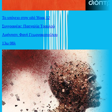
Το υπόγειο στην οδό Ήρας 12
Συγγραφέας: Πασχαλία Τραυλού
Αφήγηση: Φανή Γεωργακοπούλου
13ω 08λ