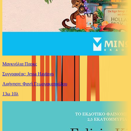
Μαγκνόλια Παρκς
Συγγραφέας: Jessa Hastings
Αφήγηση: Φανή Γεωργακοπούλου
13ω 10λ