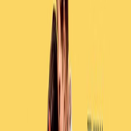
Μετάφραση
Γωγώ Αρβανίτη