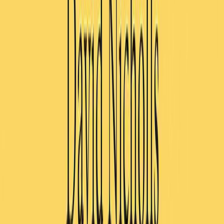
Συγγραφέας
David Nicholls
Αφηγητής
Φανή Γεωργακοπούλου
Ξεκίνα εδώ
Διάρκεια
15ω 23λ