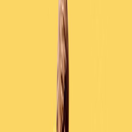
Εκδόσεις
Μίνωας
Ξεκίνα εδώ
Άκουσε το στο App
Διάρκεια
15ω 23λ