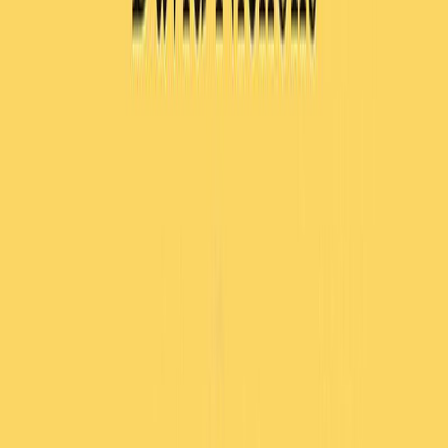
Μετάφραση
Γωγώ Αρβανίτη