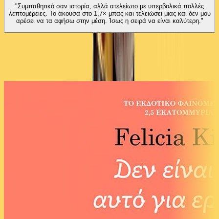
"Συμπαθητικό σαν ιστορία, αλλά ατελείωτο με υπερβολικά πολλές
λεπτομέρειες. Το άκουσα στο 1,7× μπας και τελειώσει μιας και δεν μου
αρέσει να τα αφήσω στην μέση. Ίσως η σειρά να είναι καλύτερη."
Ίδιος Αφηγητής