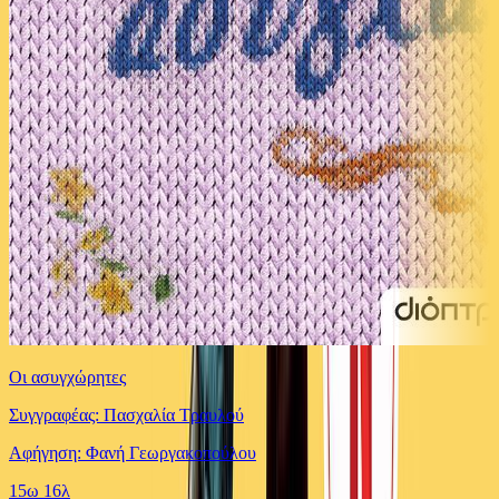
Οι ασυγχώρητες
Συγγραφέας: Πασχαλία Τραυλού
Αφήγηση: Φανή Γεωργακοπούλου
15ω 16λ