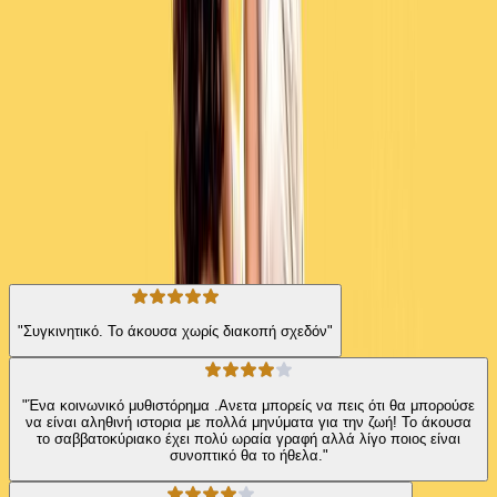
ημέρα καθένας πρέπει να πάρει τον δρόμο του. Άραγε πού θα
βρίσκονται τον επόμενο χρόνο, την ίδια ημέρα; Και τον επόμενο;
Θα ανακαλύψουν ότι είναι πλασμένοι ο ένας για τον άλλο;
Σύγχρονη Λογοτεχνία
Κοινωνικό
Η γνώμη των ακροατών
★ 4.1 /5 Βαθμολογία βιβλίου
201
Αξιολογήσεις
"Συγκινητικό. Το άκουσα χωρίς διακοπή σχεδόν"
"Ένα κοινωνικό μυθιστόρημα .Ανετα μπορείς να πεις ότι θα μπορούσε
να είναι αληθινή ιστορια με πολλά μηνύματα για την ζωή! Το άκουσα
το σαββατοκύριακο έχει πολύ ωραία γραφή αλλά λίγο ποιος είναι
συνοπτικό θα το ήθελα."