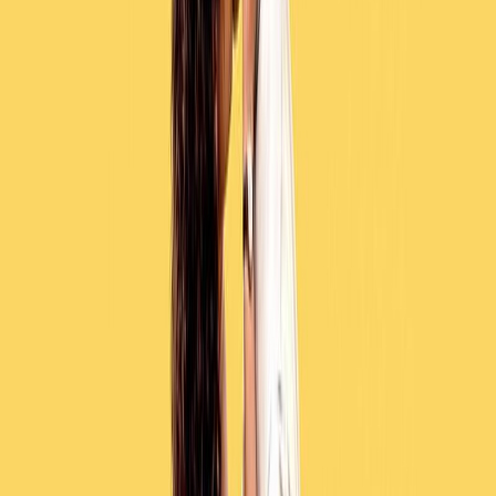
Εκδόσεις
Μίνωας
Περίληψη
Έμεινε 1 χρόνο στη λίστα με τα μπεστ σέλερς του Amazon και των
Sunday Times, πούλησε πάνω από 5 εκατομμύρια αντίτυπα σε
ολόκληρο τον κόσμο, έχει μεταφραστεί σε 40 γλώσσες,
προβλήθηκε με μεγάλη επιτυχία στους κινηματογράφους από την
ODEON και τώρα γίνεται σειρά στο NETFLIX. Μπορεί κανείς να
περάσει όλη του τη ζωή χωρίς να καταλάβει ότι αυτό που ψάχνει
βρίσκεται μπροστά στα μάτια του. 15 Ιουλίου 1988. Η Έμμα και ο
Ντέξτερ γνωρίζονται τη νύχτα της αποφοίτησής τους. Την επόμενη