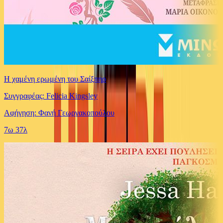
Η χαμένη ερωμένη του Σαίξπηρ
Συγγραφέας: Felicia Kingsley
Αφήγηση: Φανή Γεωργακοπούλου
7ω 37λ