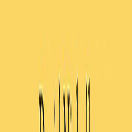
Audiobooks
Podcasts
Σύνδεση
Εγγραφή
Αρχική
Audiobooks
Σύγχρονη Λογοτεχνία
Μία ημέρα
0:00
/
5:00
Άκου το δείγμα
4.1 /5 (201 βαθμολογίες)
Μοιράσου το