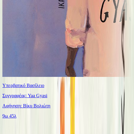
Υπερβατικό Βασίλειο
Συγγραφέας: Yaa Gyasi
Αφήγηση: Βίκυ Βολιώτη
9ω 45λ
Ίδιος Αφηγητής