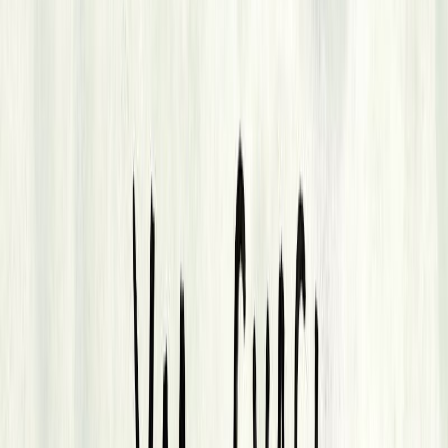
Audiobooks
Podcasts
Σύνδεση
Εγγραφή
Αρχική
Audiobooks
Σύγχρονη Λογοτεχνία
Επιστροφή στην πατρίδα
0:00
/
5:00
Άκου το δείγμα
4.6 /5 (155 βαθμολογίες)
Μοιράσου το