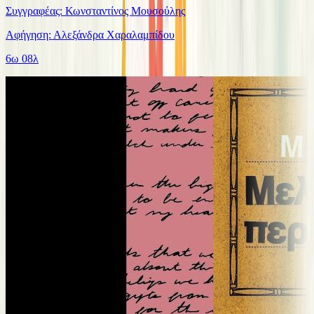
Συγγραφέας: Κωνσταντίνος Μουσούλης
Αφήγηση: Αλεξάνδρα Χαραλαμπίδου
6ω 08λ