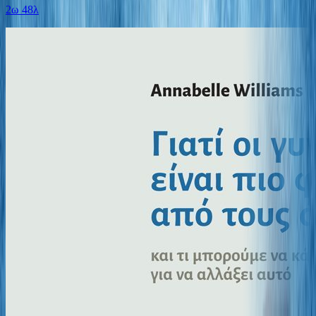
2ω 48λ