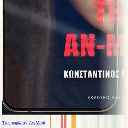
Το προφίλ της Αν-Μαρί