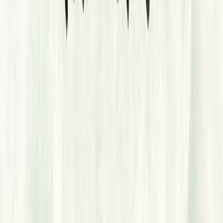
Εκδόσεις
Ίκαρος
Ξεκίνα εδώ
Άκουσε το στο App
Διάρκεια
15ω 13λ