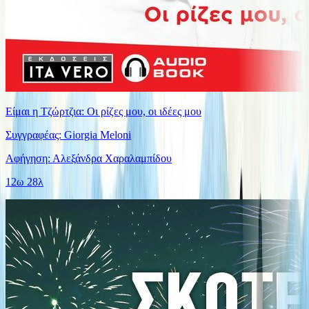
Είμαι η Τζώρτζια: Οι ρίζες μου, οι ιδέες μου
Συγγραφέας: Giorgia Meloni
Αφήγηση: Αλεξάνδρα Χαραλαμπίδου
12ω 28λ