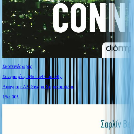
Σκοτεινές ώρες
Συγγραφέας: Michael Connelly
Αφήγηση: Αλεξάνδρα Χαραλαμπίδου
15ω 00λ