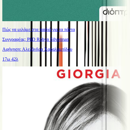
Πώς να μιλάμε στα παιδιά για τα πάντα
Συγγραφέας: PhD Robyn Silverman
Αφήγηση: Αλεξάνδρα Χαραλαμπίδου
17ω 42λ