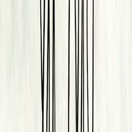
Συγγραφέας
Yaa Gyasi
Αφηγητής
Αλεξάνδρα Χαραλαμπίδου
Ξεκίνα εδώ
Διάρκεια
15ω 13λ