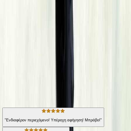
και επτά γενιές με τον αέρα ενός μεγάλου αμερικανικού
μυθιστορήματος. Εκπληκτικό ως προς την απαράμιλλη γλώσσα,
την αμείλικτη θλίψη και την υψηλή του ποίηση, απεικονίζει με
τρόπο μνημειώδη τις ανάλγητες δυνάμεις που διαμορφώνουν
οικογένειες και έθνη. Μια σαγηνευτική πρώτη εμφάνιση που
ανήγγειλε την άφιξη μιας σπουδαίας φωνής στη σύγχρονη
λογοτεχνία. Search Keywords: Old God's Time
Σύγχρονη Λογοτεχνία
Κοινωνικό
Η γνώμη των ακροατών
★ 4.6 /5 Βαθμολογία βιβλίου
155
Αξιολογήσεις
"Ενδιαφέρον περιεχόμενο! Υπέροχη αφήγηση! Μπράβο!"