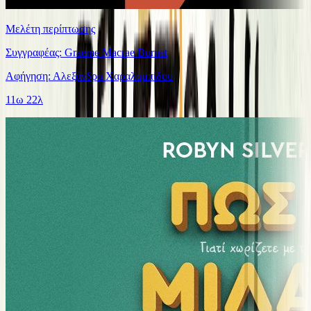
Μελέτη περίπτωσης
Συγγραφέας: Graeme Macrae Burnet
Αφήγηση: Αλεξάνδρα Χαραλαμπίδου
11ω 22λ