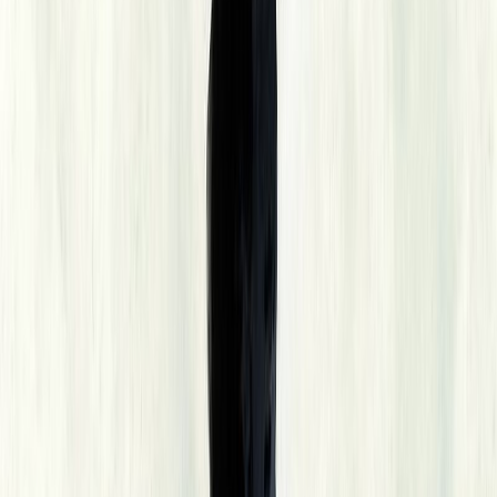
Εκδόσεις
Ίκαρος
Περίληψη
Το καθηλωτικό ντεμπούτο της Yaa Gyasi εξιστορεί με αφοπλιστική
σκληρότητα και ομορφιά τις διαμετρικά αντίθετες ζωές δύο
ετεροθαλών αδελφών, της Εφία και της Έσι. Ταυτόχρονα ιχνηλατεί
με καθαρή συγγραφική μαγεία τις βασανισμένες γενιές που τις
ακολούθησαν· από τα σκλαβοπάζαρα της αφρικανικής Χρυσής
Ακτής στις βαμβακοφυτείες του Μισισίπι και από τα ιεραποστολικά
σχολεία της Γκάνας μέχρι τα σκοτεινά καταγώγια του Χάρλεμ. Μια
σπαρακτική αφήγηση που διατρέχει τρεις ηπείρους, τρεις αιώνες