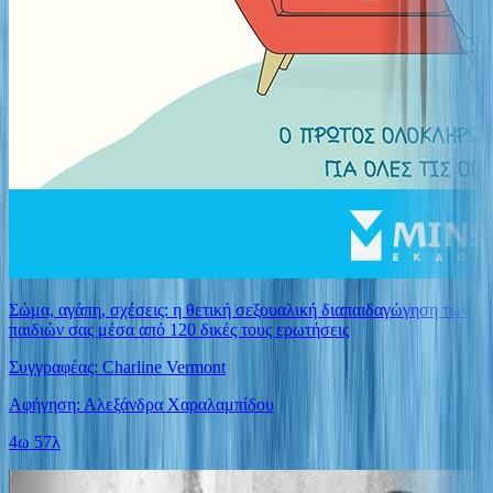
Σώμα, αγάπη, σχέσεις: η θετική σεξουαλική διαπαιδαγώγηση των
παιδιών σας μέσα από 120 δικές τους ερωτήσεις
Συγγραφέας: Charline Vermont
Αφήγηση: Αλεξάνδρα Χαραλαμπίδου
4ω 57λ