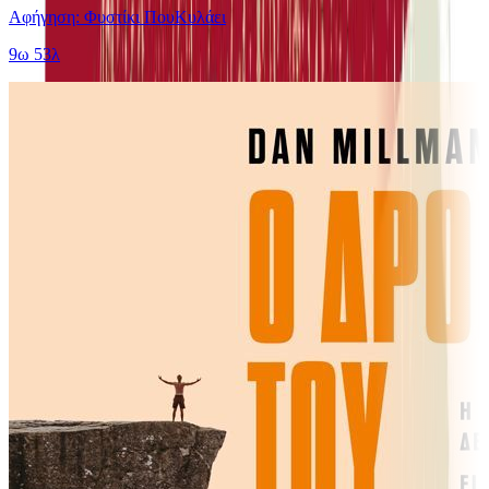
Αφήγηση: Φυστίκι ΠουΚυλάει
9ω 53λ