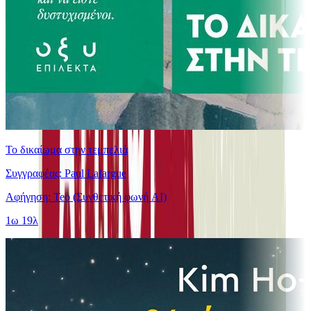
Το δικαίωμα στην τεμπελιά
Συγγραφέας: Paul Lafargue
Αφήγηση: Teo (Συνθετική φωνή AI)
1ω 19λ