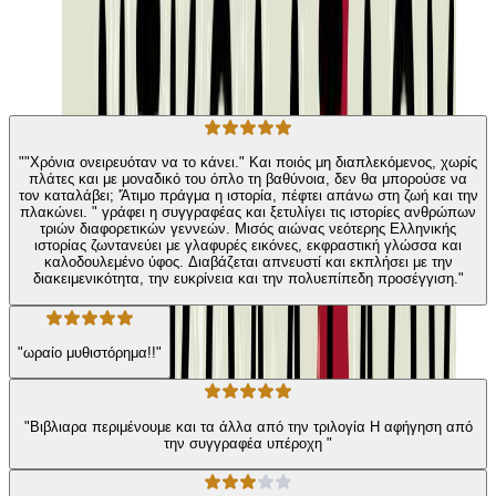
Η γνώμη των ακροατών
★ 4.2 /5 Βαθμολογία βιβλίου
45
Αξιολογήσεις
""Χρόνια ονειρευόταν να το κάνει." Και ποιός μη διαπλεκόμενος, χωρίς
πλάτες και με μοναδικό του όπλο τη βαθύνοια, δεν θα μπορούσε να
τον καταλάβει; 'Άτιμο πράγμα η ιστορία, πέφτει απάνω στη ζωή και την
πλακώνει. " γράφει η συγγραφέας και ξετυλίγει τις ιστορίες ανθρώπων
τριών διαφορετικών γεννεών. Μισός αιώνας νεότερης Ελληνικής
ιστορίας ζωντανεύει με γλαφυρές εικόνες, εκφραστική γλώσσα και
καλοδουλεμένο ύφος. Διαβάζεται απνευστί και εκπλήσει με την
διακειμενικότητα, την ευκρίνεια και την πολυεπίπεδη προσέγγιση."
"ωραίο μυθιστόρημα!!"
"Βιβλιαρα περιμένουμε και τα άλλα από την τριλογία Η αφήγηση από
την συγγραφέα υπέροχη "