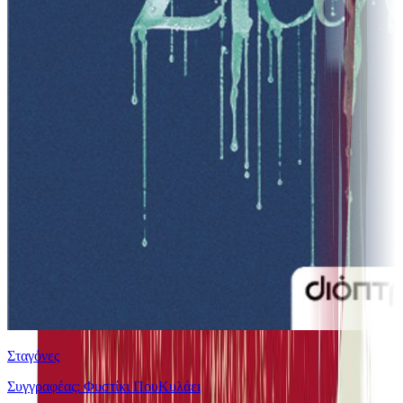
Σταγόνες
Συγγραφέας: Φυστίκι ΠουΚυλάει