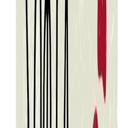
Εκδόσεις
Μεταίχμιο
Ξεκίνα εδώ
Άκουσε το στο App
Διάρκεια
7ω 02λ