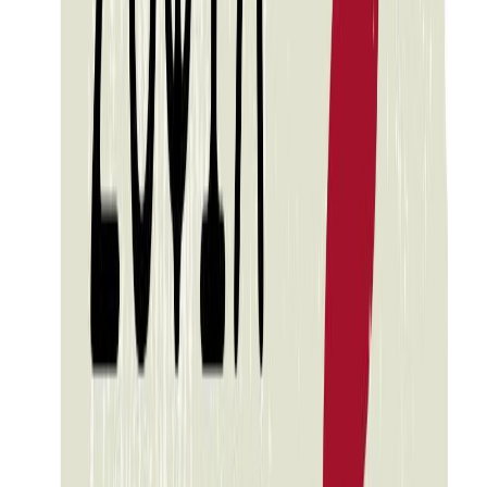
Εκδόσεις
Μεταίχμιο
Περίληψη
Δεκέμβριος 2008: Πορείες και συνθήματα. Μια μεγάλη φωτιά σε
μια μεγάλη σχολή. Και μια φράση εκτοξεύεται με δύναμη: "Απόψε
δεν έχουμε φίλους". Οκτώβριος 1981-1989: Ένας ανυποψίαστος
-μα αποφασισμένος- ιστορικός ερευνά το απαγορευμένο θέμα των
δωσίλογων και τις γερμανοφασιστικές οργανώσεις στην πόλη της
Θεσσαλονίκης. Από παντού, πέφτουν να τον φάνε. 1934-1944: