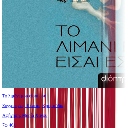
Το λιμάνι μου είσαι εσύ
Συγγραφέας: Κώστας Κρομμύδας
Αφήγηση: Μαρία Χάνου
7ω 46λ