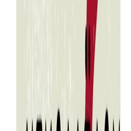
Ναζιστική Γερμανία, κατεχόμενη Θεσσαλονίκη. Εβραίοι, Έλληνες,
Γερμανοί. Μαυραγορίτες, κατηχητικά, φυλακές και συσσίτια.
Προδότες και πατριώτες. Ένα μυθιστόρημα για τρεις γενιές
Ελλήνων που προσπαθούν να ζήσουν τη ζωή τους, την ώρα που η
Ιστορία δείχνει τα δόντια της. Γονείς και παιδιά, φοιτητές, μαθητές,
πανεπιστημιακοί δάσκαλοι, μπακάληδες και αλάνια, γιαγιάδες και
υπάλληλοι, συνδικαλιστές και ουδετερόφιλοι μαθαίνουν μια και
καλή πως πρώτα κοιτάς που χύθηκε το αίμα σου και ύστερα
διαλέγεις πλευρά. Ποια είναι η σωστή και ποια η λάθος απόφαση,
όταν ο κόσμος γύρω καίγεται; Πώς τσακίζεται η θεωρία στην
πράξη; Και ποιος μας βεβαίωσε παρακαλώ, πως αυτή η χώρα ποτέ
δεν πεθαίνει;
© 2022 Εκδόσεις Μεταίχμιο και Σοφία Νικολαΐδου
Σχεδιασμός εξωφύλλου: Γιάννης Κουρούδης/K2 Design
Σύγχρονη Λογοτεχνία
Κοινωνικό