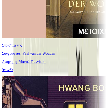
Στο σπίτι της
Συγγραφέας: Yael van der Wouden
Αφήγηση: Μαντώ Γιαννίκου
9ω 46λ