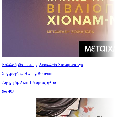
Καλώς ήρθατε στο βιβλιοπωλείο Χιόναμ-ντονγκ
Συγγραφέας: Hwang Bo-reum
Αφήγηση: Λίλη Τσεσματζόγλου
9ω 40λ