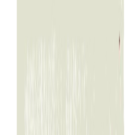
Audiobooks
Podcasts
Σύνδεση
Εγγραφή
Αρχική
Audiobooks
Σύγχρονη Λογοτεχνία
Απόψε δεν έχουμε φίλους
0:00
/
5:00
Άκου το δείγμα
4.2 /5 (45 βαθμολογίες)
Μοιράσου το