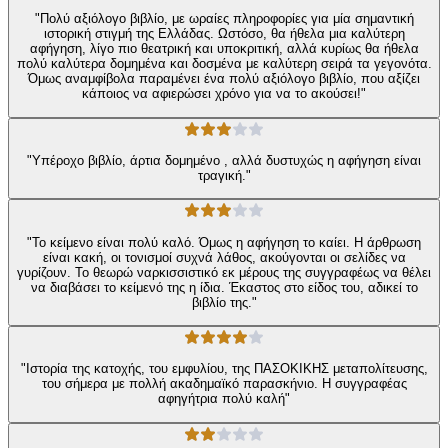
"Πολύ αξιόλογο βιβλίο, με ωραίες πληροφορίες για μία σημαντική
ιστορική στιγμή της Ελλάδας. Ωστόσο, θα ήθελα μια καλύτερη
αφήγηση, λίγο πιο θεατρική και υποκριτική, αλλά κυρίως θα ήθελα
πολύ καλύτερα δομημένα και δοσμένα με καλύτερη σειρά τα γεγονότα.
Όμως αναμφίβολα παραμένει ένα πολύ αξιόλογο βιβλίο, που αξίζει
κάποιος να αφιερώσει χρόνο για να το ακούσει!"
"Υπέροχο βιβλίο, άρτια δομημένο , αλλά δυστυχώς η αφήγηση είναι
τραγική."
"Το κείμενο είναι πολύ καλό. Όμως η αφήγηση το καίει. Η άρθρωση
είναι κακή, οι τονισμοί συχνά λάθος, ακούγονται οι σελίδες να
γυρίζουν. Το θεωρώ ναρκισσιστικό εκ μέρους της συγγραφέως να θέλει
να διαβάσει το κείμενό της η ίδια. Έκαστος στο είδος του, αδικεί το
βιβλίο της."
"Ιστορία της κατοχής, του εμφυλίου, της ΠΑΣΟΚΙΚΗΣ μεταπολίτευσης,
του σήμερα με πολλή ακαδημαϊκό παρασκήνιο. Η συγγραφέας
αφηγήτρια πολύ καλή"