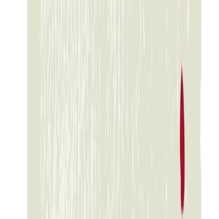
Συγγραφέας
Σοφία Νικολαΐδου
Αφηγητής
Σοφία Νικολαΐδου
Ξεκίνα εδώ
Διάρκεια
7ω 02λ