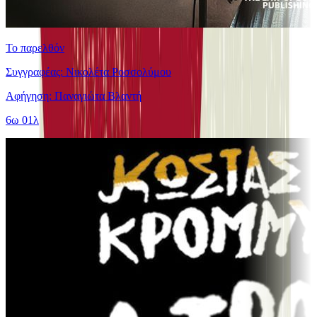
Το παρελθόν
Συγγραφέας: Νικολέτα Ροσσολύμου
Αφήγηση: Παναγιώτα Βλαντή
6ω 01λ