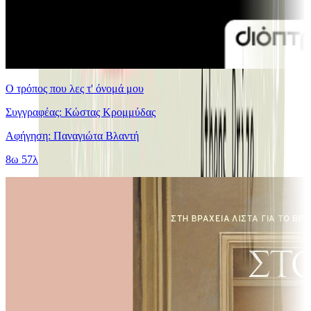
Ο τρόπος που λες τ' όνομά μου
Συγγραφέας: Κώστας Κρομμύδας
Αφήγηση: Παναγιώτα Βλαντή
8ω 57λ