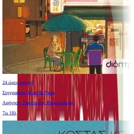
24 ώρες ανοιχτά
Συγγραφέας: Kim Ho-Yeon
Αφήγηση: Παναγιώτης Γουρζουλίδης
7ω 18λ