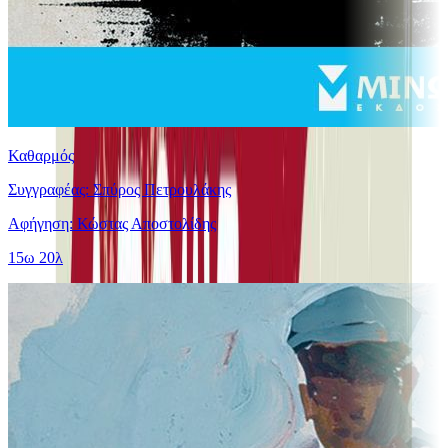
Καθαρμός
Συγγραφέας: Σπύρος Πετρουλάκης
Αφήγηση: Κώστας Αποστολίδης
15ω 20λ