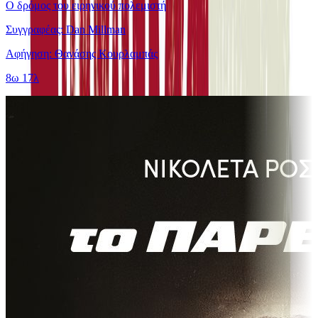
Ο δρόμος του ειρηνικού πολεμιστή
Συγγραφέας: Dan Millman
Αφήγηση: Θανάσης Κουρλαμπάς
8ω 17λ