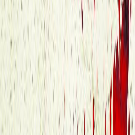
Εκδόσεις
Bell
Ξεκίνα εδώ
Άκουσε το στο App
Διάρκεια
16ω 47λ