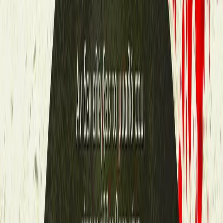
αποσιωπούν ο κουκλοποιός με τα γυναικεία ρούχα που όλοι
φωνάζουν «Ντυμένο» και ο «Θεός» που υποδύεται τον τιμωρό;
Λίγες μέρες πριν από τα Χριστούγεννα και ενώ η πόλη υποχωρεί
στο εορταστικό φολκλόρ, με το χιόνι να επιμένει και την ομίχλη να
σκεπάζει τα πάντα, άνθρωποι με διαφορετικές ζωές και αφετηρίες,
έχοντας ο ένας άγνοια για την πραγματική ταυτότητα του άλλου,
καταλήγουν κομμάτια του ίδιου παζλ. Αν σκάψεις την ομίχλη, θα
φτάσεις σε μια ιστορία παλιά. Μια ιστορία «σφηνωμένη» στην
καρδιά της πόλης. Ένα Σσαμπάτ που κανείς δεν ξέχασε. Και ίσως
γι’ αυτό όλα να συμβαίνουν ξανά ημέρα Σάββατο. Τίποτα δεν είναι
όπως φαίνεται. H πρώτη του χρόνου ξημερώνει με άγριο φως.
Σύγχρονη Λογοτεχνία
Ιστορικό
Η γνώμη των ακροατών
★ 4.3 /5 Βαθμολογία βιβλίου
184
Αξιολογήσεις