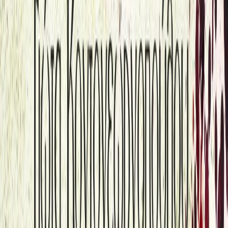
Συγγραφέας
Γιώτα Κοντογεωργοπούλου
Αφηγητής
Ηρώ
Ξεκίνα εδώ
Διάρκεια
16ω 47λ