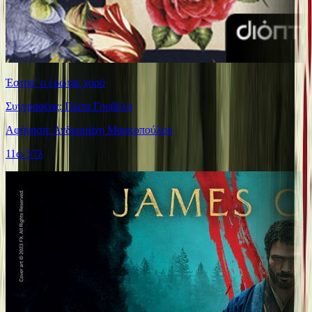
Έστησ' ο έρωτας χορό
Συγγραφέας: Γιώτα Γουβέλη
Αφήγηση: Ανδρομάχη Μαρκοπούλου
11ω 57λ