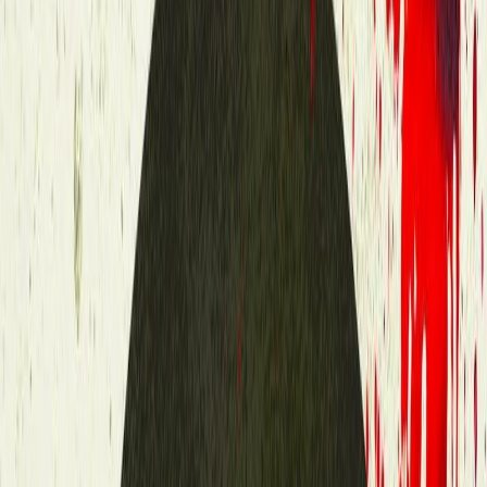
Εκδόσεις
Bell
Περίληψη
Τι κρύβει «Το Υπόγειο», το βιβλιοπωλείο που στεγάζεται σε ένα
παλιό εβραϊκό σπίτι στο κάστρο των Ιωαννίνων; Ποιο θαμμένο
μυστικό συνδέει την παρέα των θαμώνων του; Ποια σχέση έχουν
όλα αυτά με την εξαφάνιση μιας μεταπτυχιακής φοιτήτριας από τη
Σύρο, τη δολοφονία μιας νεαρής γυναίκας μέσα στο κάστρο και το
πτώμα που επιπλέει στη λίμνη με μια ζώνη δεμένη στο λαιμό; Τι