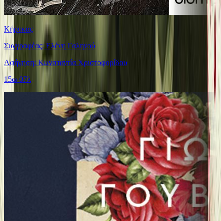
Κήρυκας
Συγγραφέας: Ελένη Γαληνού
Αφήγηση: Κωνσταντία Χριστοφορίδου
15ω 07λ