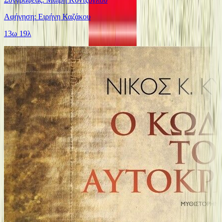
Αφήγηση: Ειρήνη Καζάκου
13ω 19λ