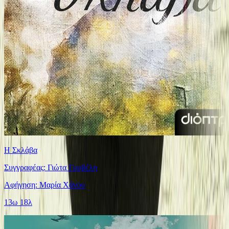
Η Σκλάβα
Συγγραφέας: Γιώτα Γουβέλη
Αφήγηση: Μαρία Χάνου
13ω 18λ