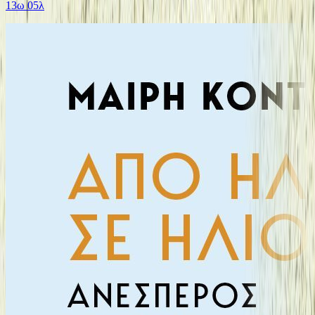
13ω 05λ