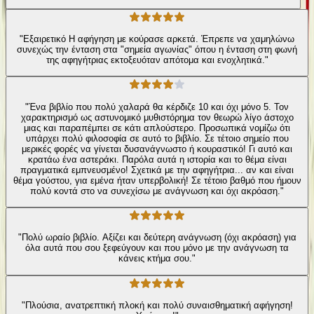
"Εξαιρετικό Η αφήγηση με κούρασε αρκετά. Έπρεπε να χαμηλώνω
συνεχώς την ένταση στα "σημεία αγωνίας" όπου η ένταση στη φωνή
της αφηγήτριας εκτοξευόταν απότομα και ενοχλητικά."
"Ένα βιβλίο που πολύ χαλαρά θα κέρδιζε 10 και όχι μόνο 5. Τον
χαρακτηρισμό ως αστυνομικό μυθιστόρημα τον θεωρώ λίγο άστοχο
μιας και παραπέμπει σε κάτι απλούστερο. Προσωπικά νομίζω ότι
υπάρχει πολύ φιλοσοφία σε αυτό το βιβλίο. Σε τέτοιο σημείο που
μερικές φορές να γίνεται δυσανάγνωστο ή κουραστικό! Γι αυτό και
κρατάω ένα αστεράκι. Παρόλα αυτά η ιστορία και το θέμα είναι
πραγματικά εμπνευσμένο! Σχετικά με την αφηγήτρια... αν και είναι
θέμα γούστου, για εμένα ήταν υπερβολική! Σε τέτοιο βαθμό που ήμουν
πολύ κοντά στο να συνεχίσω με ανάγνωση και όχι ακρόαση."
"Πολύ ωραίο βιβλίο. Αξίζει και δεύτερη ανάγνωση (όχι ακρόαση) για
όλα αυτά που σου ξεφεύγουν και που μόνο με την ανάγνωση τα
κάνεις κτήμα σου."
"Πλούσια, ανατρεπτική πλοκή και πολύ συναισθηματική αφήγηση!