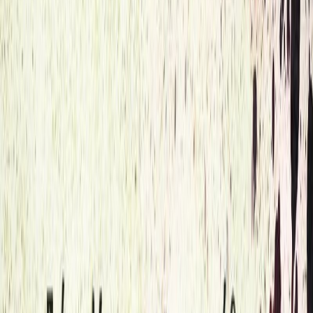
Audiobooks
Podcasts
Σύνδεση
Εγγραφή
Αρχική
Audiobooks
Σύγχρονη Λογοτεχνία
Σσαμπάτ
0:00
/
5:00
Άκου το δείγμα
4.3 /5 (184 βαθμολογίες)
Μοιράσου το