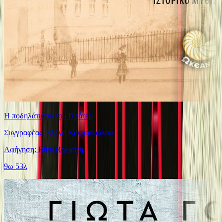
Η ποδηλάτισσα του Πράτερ
Συγγραφέας: Ελένη Κεκροπούλου
Αφήγηση: Βίκυ Βολιώτη
9ω 53λ