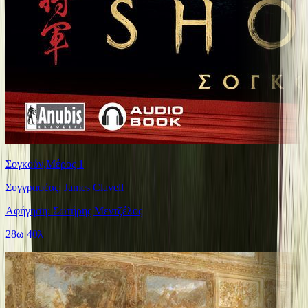
Σογκούν,Μέρος 1
Συγγραφέας: James Clavell
Αφήγηση: Σωτήρης Μεντζέλος
28ω 40λ