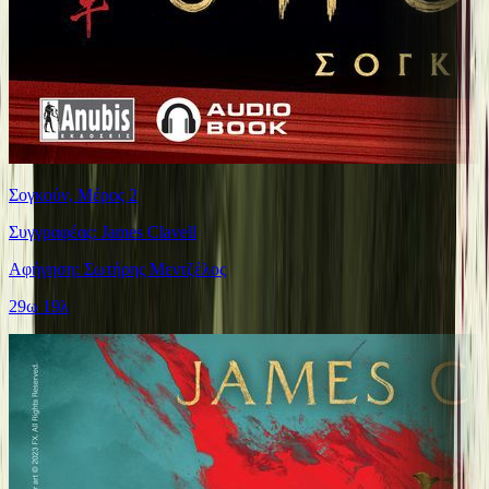
Σογκούν, Μέρος 2
Συγγραφέας: James Clavell
Αφήγηση: Σωτήρης Μεντζέλος
29ω 19λ