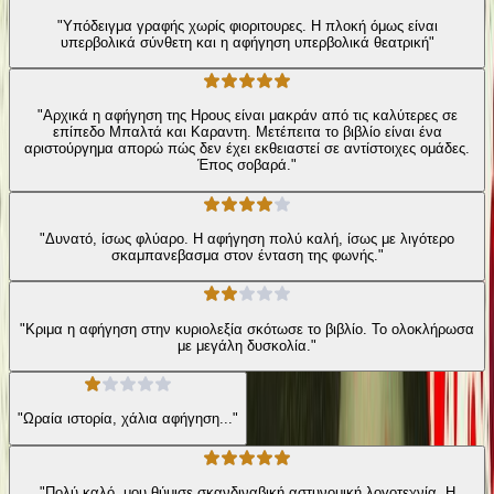
"Υπόδειγμα γραφής χωρίς φιοριτουρες. Η πλοκή όμως είναι
υπερβολικά σύνθετη και η αφήγηση υπερβολικά θεατρική"
"Αρχικά η αφήγηση της Ηρους είναι μακράν από τις καλύτερες σε
επίπεδο Μπαλτά και Καραντη. Μετέπειτα το βιβλίο είναι ένα
αριστούργημα απορώ πώς δεν έχει εκθειαστεί σε αντίστοιχες ομάδες.
Έπος σοβαρά."
"Δυνατό, ίσως φλύαρο. Η αφήγηση πολύ καλή, ίσως με λιγότερο
σκαμπανεβασμα στον ένταση της φωνής."
"Κριμα η αφήγηση στην κυριολεξία σκότωσε το βιβλίο. Το ολοκλήρωσα
με μεγάλη δυσκολία."
"Ωραία ιστορία, χάλια αφήγηση..."
"Πολύ καλό, μου θύμισε σκανδιναβική αστυνομική λογοτεχνία. Η