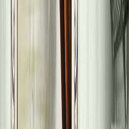
Σειρά
Τα παλιά Ασήμια
Αριθμός σειράς
3/3