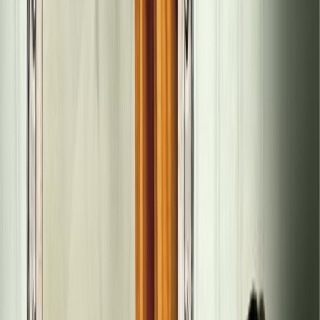
Εκδόσεις
Μεταίχμιο
Περίληψη
Η τελευταία πράξη στο δράμα του ξεριζωμού του Έλμερ και της
Σεβαστής καθώς και του καταδικασμένου έρωτά τους πλέον
εκτυλίσσεται μακριά από την Καππαδοκία, στην Ελλάδα που
υποδέχεται το κύμα των προσφύγων μετά τη συνθήκη της
Λωζάννης. Παράλληλα οι αναγνώστες παρακολουθούν την