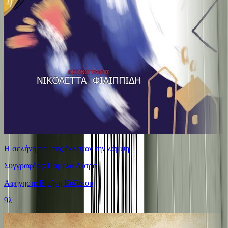
Η σελήνη που της έκλεψαν την λάμψη
Συγγραφέας: Πάμελα Λύτρα
Αφήγηση: Ειρήνη Καζάκου
9λ