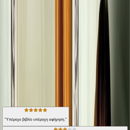
περιπλάνηση του Ομέρ, ενός μουσουλμάνου της Δυτικής
Μακεδονίας, που αντίστροφα βρέθηκε επίσης με την ανταλλαγή
πληθυσμών, στην Καππαδοκία. Η έννοια της πατρίδας, της
ταυτότητας και η επιδίωξη της προσωπικής ευτυχίας συνθλίβονται
στα γρανάζια της Ιστορίας, σε ένα επικό μυθιστόρημα που φωτίζει
τα γεγονότα του παρόντος.
© 2022, Εκδόσεις ΜΕΤΑΙΧΜΙΟ και Μαίρη Κόντζογλου
Σύγχρονη Λογοτεχνία
Ιστορικό
Η γνώμη των ακροατών
★ 4.5 /5 Βαθμολογία βιβλίου
129
Αξιολογήσεις
"Υπέροχο βιβλίο υπέροχη αφήγηση."