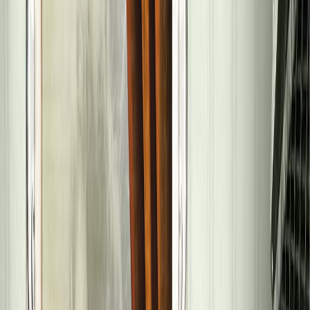
Audiobooks
Podcasts
Σύνδεση
Εγγραφή
Αρχική
Audiobooks
Σύγχρονη Λογοτεχνία
Πέρα από τα Παλιά Ασήμια
0:00
/
5:00
Άκου το δείγμα
4.5 /5 (129 βαθμολογίες)
Μοιράσου το