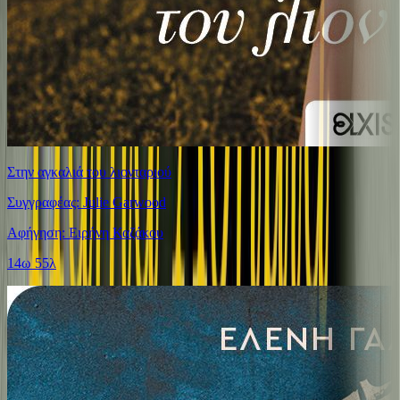
Στην αγκαλιά του λιονταριού
Συγγραφέας: Julie Garwood
Αφήγηση: Ειρήνη Καζάκου
14ω 55λ