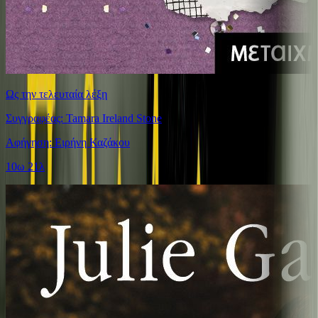
Ως την τελευταία λέξη
Συγγραφέας: Tamara Ireland Stone
Αφήγηση: Ειρήνη Καζάκου
10ω 21λ