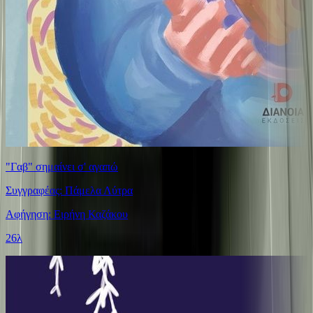
"Γαβ" σημαίνει σ' αγαπώ
Συγγραφέας: Πάμελα Λύτρα
Αφήγηση: Ειρήνη Καζάκου
26λ