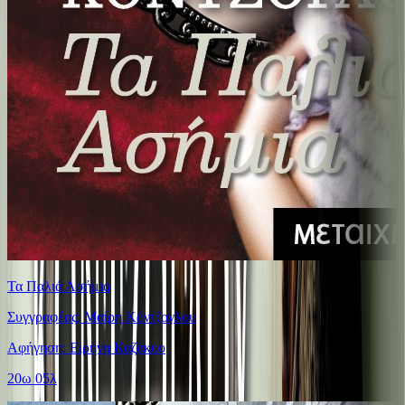
Τα Παλιά Ασήμια
Συγγραφέας: Μαίρη Κόντζογλου
Αφήγηση: Ειρήνη Καζάκου
20ω 05λ