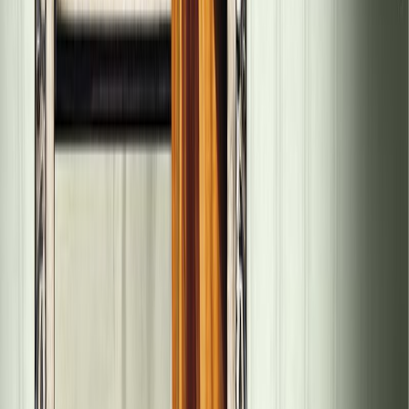
Σειρά
Τα παλιά Ασήμια
Αριθμός σειράς
3/3