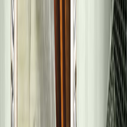
Συγγραφέας
Μαίρη Κόντζογλου
Αφηγητής
Ειρήνη Καζάκου
Ξεκίνα εδώ
Διάρκεια
21ω 08λ