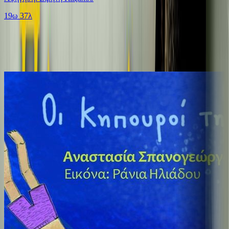
19ω 37λ
Ίδιος Αφηγητής