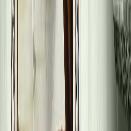
Εκδόσεις
Μεταίχμιο
Ξεκίνα εδώ
Άκουσε το στο App
Διάρκεια
21ω 08λ