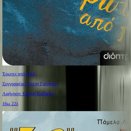
Έρωτες από πηλό
Συγγραφέας: Ελένη Γαληνού
Αφήγηση: Ειρήνη Καζάκου
16ω 22λ