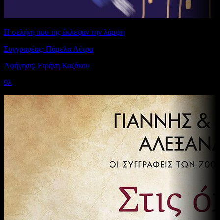
Η σελήνη που της έκλεψαν την λάμψη
Συγγραφέας: Πάμελα Λύτρα
Αφήγηση: Ειρήνη Καζάκου
9λ