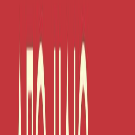
Σειρά
Από ήλιο σε ήλιο
Αριθμός σειράς
1/2