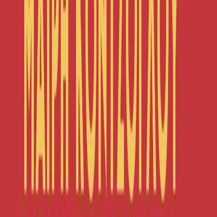
Σειρά
Από ήλιο σε ήλιο
Αριθμός σειράς
1/2