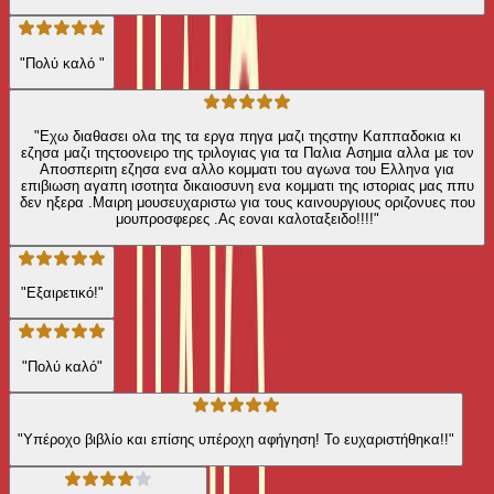
"Πολύ καλό "
"Εχω διαθασει ολα της τα εργα πηγα μαζι τηςστην Καππαδοκια κι
εζησα μαζι τηςτοονειρο της τριλογιας για τα Παλια Ασημια αλλα με τον
Αποσπεριτη εζησα ενα αλλο κομματι του αγωνα του Ελληνα για
επιβιωση αγαπη ισοτητα δικαιοσυνη ενα κομματι της ιστοριας μας ππυ
δεν ηξερα .Μαιρη μουσευχαριστω για τους καινουργιους οριζονυες που
μουπροσφερες .Ας εοναι καλοταξειδο!!!!"
"Εξαιρετικό!"
"Πολύ καλό"
"Υπέροχο βιβλίο και επίσης υπέροχη αφήγηση! Το ευχαριστήθηκα!!"