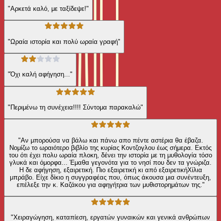
"Αρκετά καλό, με ταξίδεψε!"
"Ωραία ιστορία και πολύ ωραία γραφή"
"Όχι καλή αφήγηση..."
"Περιμένω τη συνέχεια!!!! Σύντομα παρακαλώ"
"Αν μπορούσα να βάλω και πάνω απο πέντε αστέρια θα έβαζα.
Νομίζω το ωραιότερο βιβλίο της κυρίας Κοντζογλου έως σήμερα. Εκτός
του ότι έχει πολυ ωραία πλοκη, δένει την ιστορία με τη μυθολογία τόσο
γλυκά και όμορφα... Έμαθα γεγονότα για το νησί που δεν τα γνώριζα.
Η δε αφήγηση, εξαιρετική. Πιο εξαιρετική κι από εξαιρετικήΧίλια
μπράβο. Είχε δίκιο η συγγραφέας που, όπως άκουσα μια συνέντευξη,
επέλεξε την κ. Καζάκου για αφηγήτρια των μυθιστορημάτων της."
"Χειραγώγηση, καταπίεση, εργατών γυναικών και γενικά ανθρώπων