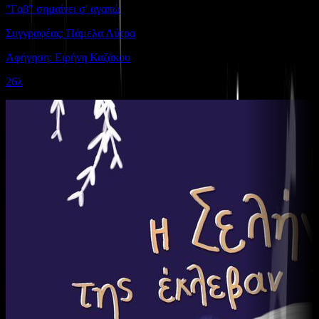
"Γαβ" σημαίνει σ' αγαπώ
Συγγραφέας: Πάμελα Λύτρα
Αφήγηση: Ειρήνη Καζάκου
26λ