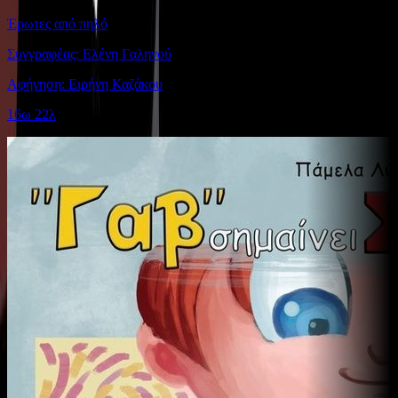
Έρωτες από πηλό
Συγγραφέας: Ελένη Γαληνού
Αφήγηση: Ειρήνη Καζάκου
16ω 22λ