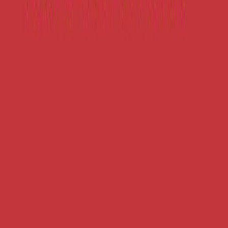
Εκδόσεις
Μεταίχμιο
Ξεκίνα εδώ
Άκουσε το στο App
Διάρκεια
15ω 34λ