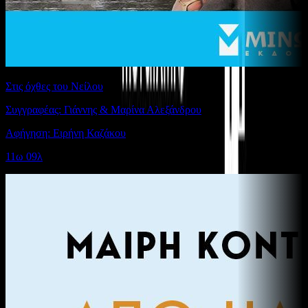
Στις όχθες του Νείλου
Συγγραφέας: Γιάννης & Μαρίνα Αλεξάνδρου
Αφήγηση: Ειρήνη Καζάκου
11ω 09λ