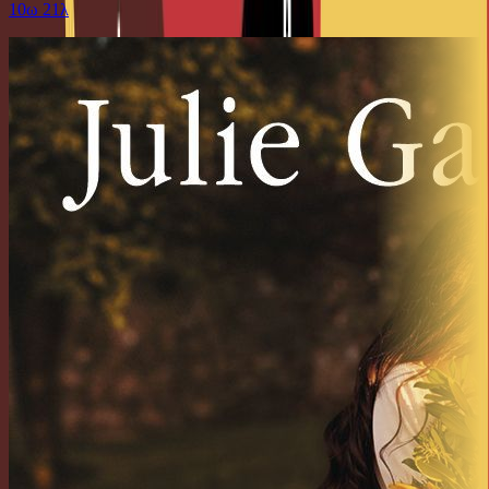
10ω 21λ