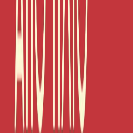
Ο Πρώσος, όπως και ο γιος του λίγα χρόνια αργότερα, με τη
σύμπραξη του Δρακούλη, του φιλόδοξου διερμηνέα που θα γίνει
πιόνι τους, επείγονται να αποκτήσουν πλούτη και εξουσία. Για να
πετύχουν τον σκοπό τους θα αρπάξουν με ψεύτικες υποσχέσεις και
εκβιασμούς τις ισχνές περιουσίες των νησιωτών, θα μειώσουν στο
ελάχιστο τα μέτρα ασφάλειας στις στοές και δεν θα διστάσουν να
ταπεινώσουν με κάθε τρόπο άντρες και γυναίκες. Μέχρι τη μέρα
που στο νησί θα φτάσει ο φλεγόμενος για κοινωνική δικαιοσύνη
Κωνσταντής και οι μελλοθάνατοι Σερφιώτες θα ξεσηκωθούν
απαιτώντας τις ζωές τους πίσω. Την ίδια μέρα που κάποιος
Περσέας, τρελός από έρωτα για την Ανδρομέδα, τη γυναίκα του
μεγάλου Αφεντικού, αποφασίζει να αψηφήσει τον θάνατο και να
αναβιώσει τον μύθο της πανώριας αιχμάλωτης και του γενναίου
πρίγκιπα που θα νικήσει το Τέρας. Σχεδιασμός εξωφύλλου:
Ρεντουάν Αμζλάν © 2023, Εκδόσεις ΜΕΤΑΙΧΜΙΟ και Μαίρη
Κόντζογλου Σου στέλνω και καινούργια φωτό της Κόντζογλου.