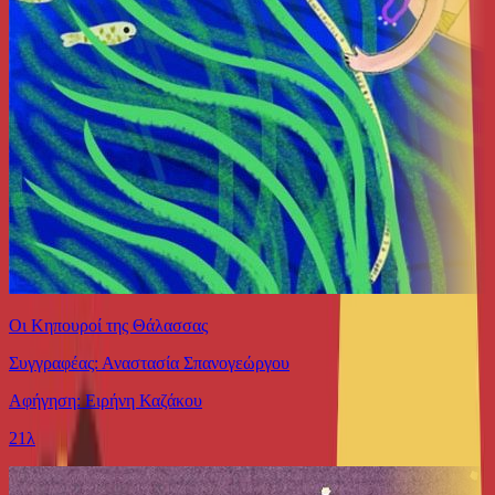
Οι Κηπουροί της Θάλασσας
Συγγραφέας: Αναστασία Σπανογεώργου
Αφήγηση: Ειρήνη Καζάκου
21λ