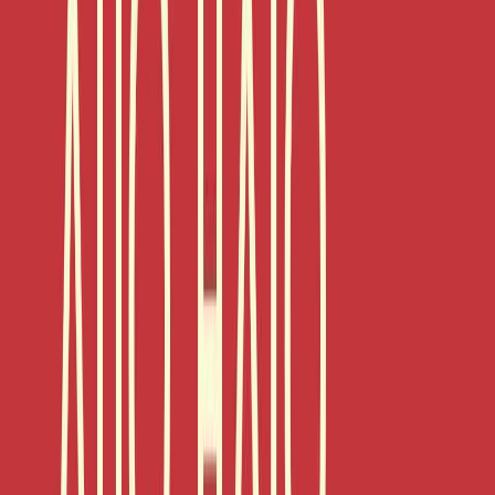
Εκδόσεις
Μεταίχμιο
Περίληψη
Η ιστορική «ματωμένη απεργία της Σερίφου» μπαίνοντας κάτω από
το συγγραφικό μικροσκόπιο της Μαίρης Κόντζογλου γίνεται ένα
συγκλονιστικό μυθιστόρημα για έναν έρωτα, έναν αγώνα και έναν
τόπο που γέννησε θεούς και ήρωες. Σέριφος, τέλη του 19ου αιώνα.
Στα μεταλλεία του νησιού ορίζεται νέο αφεντικό ο Εμίλ Γκρόμαν.