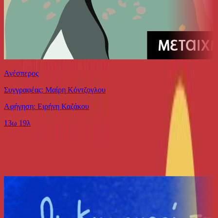
Ανέσπερος
Συγγραφέας: Μαίρη Κόντζογλου
Αφήγηση: Ειρήνη Καζάκου
13ω 19λ
Ίδιος Αφηγητής