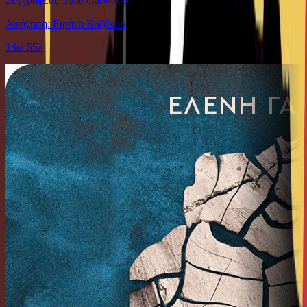
Συγγραφέας: Julie Garwood
Αφήγηση: Ειρήνη Καζάκου
14ω 55λ