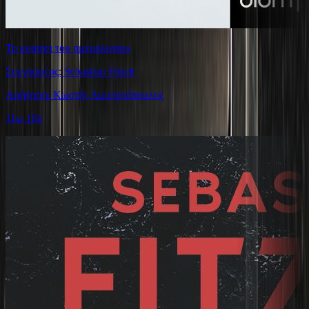
Το κορίτσι του ημερολογίου
Συγγραφέας: Sebastian Fitzek
Αφήγηση: Κωστής Λυμπερόπουλος
11ω 16λ