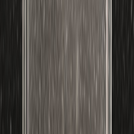
Εκδόσεις
Διόπτρα
Περίληψη
19 εκατομμύρια αντίτυπα 37 χώρες
Σταθερά Νο 1 στις λίστες best seller της Γερμανίας