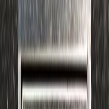
Audiobooks
Podcasts
Σύνδεση
Εγγραφή
Αρχική
Audiobooks
Σύγχρονη Λογοτεχνία
Η πρόσκληση
0:00
/
5:00
Άκου το δείγμα
4.0 /5 (432 βαθμολογίες)
Μοιράσου το