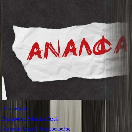
Αναλφάβητος
Συγγραφέας: Sebastian Fitzek
Αφήγηση: Κωστής Λυμπερόπουλος