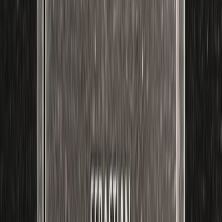
Η πρόσκληση: Αλίμονο σ' αυτόν που θα τη δεχτεί.
Η Μάρλα Λίντμπεργκ αποφασίζει να πάει στη συνάντηση με τους
παλιούς συμμαθητές της στις χιονισμένες Άλπεις. Αλλά με το που
φτάνει στο απομονωμένο καταφύγιο, συνειδητοποιεί ότι υπάρχει
μόνο ένα πράγμα πιο επικίνδυνο από το να φύγει τρέχοντας από
εκεί μέσα στην παγωμένη νύχτα: να μην το κάνει...
Οι αναμνήσεις της Μάρλα είναι πεντακάθαρες: Το παράξενο
μήνυμα που την παρέσυρε σε μια εγκαταλειμμένη μαιευτική
κλινική, η σκιά που προσπάθησε να τη σκοτώσει, ο παράξενος
σφυριχτός βήχας του ψυχοπαθούς κατά τη διάρκεια της μάχης μέχρι
θανάτου.
Έπειτα από χρόνια ψυχοθεραπείας, η Μάρλα ξέρει πια ότι όλες
αυτές είναι ψευδείς αναμνήσεις.
Η Μάρλα πάσχει από προσωπαγνωσία, και ο εγκέφαλός της παίζει
παιχνίδια σε συνθήκες πίεσης, οδηγώντας τη σε ψευδαισθήσεις.
Η πρόσκληση για μια συνάντηση παλιών συμμαθητών δείχνει
αρχικά μια ευκαιρία για ένα ξένοιαστο διάλειμμα.
Αλλά στο καταφύγιο την περιμένει μια έκπληξη: χρησιμοποιημένα
πιατικά βρίσκονται στο τραπέζι της τραπεζαρίας, το τζάκι είναι
αναμμένο, αλλά κανείς δεν είναι εκεί.
Η Μάρλα αρχίζει να ψάχνει για τους άλλους. Και τότε το ακούει
ξανά: εκείνον τον σφυριχτό βήχα, έξω στο παγωμένο σκοτάδι...
Ο Νο 1 συγγραφέας θρίλερ στον κόσμο υπογράφει ένα νέο
μυθιστόρημα όπου ο υπόγειος φόβος και η αγωνία δεν έχουν
τέλος…