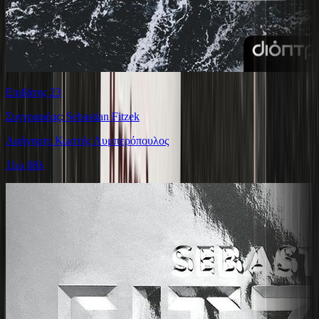
Επιβάτης 23
Συγγραφέας: Sebastian Fitzek
Αφήγηση: Κωστής Λυμπερόπουλος
11ω 08λ