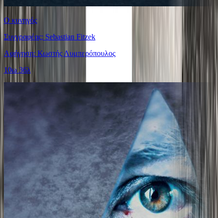
Ο κυνηγός
Συγγραφέας: Sebastian Fitzek
Αφήγηση: Κωστής Λυμπερόπουλος
10ω 36λ