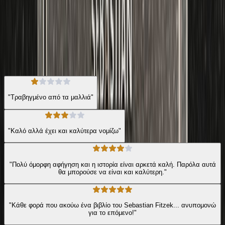
Σύγχρονη Λογοτεχνία
Ψυχολογικό Θρίλερ
Η γνώμη των ακροατών
★ 4.0 /5 Βαθμολογία βιβλίου
432
Αξιολογήσεις
"Τραβηγμένο από τα μαλλιά"
"Καλό αλλά έχει και καλύτερα νομίζω"
"Πολύ όμορφη αφήγηση και η ιστορία είναι αρκετά καλή. Παρόλα αυτά
θα μπορούσε να είναι και καλύτερη."
"Κάθε φορά που ακούω ένα βιβλίο του Sebastian Fitzek... ανυπομονώ
για το επόμενο!"