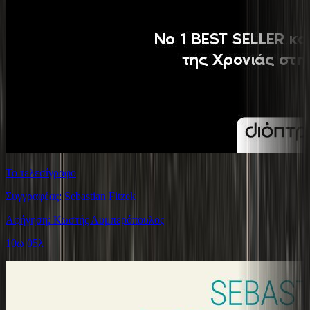
Το τελεσίγραφο
Συγγραφέας: Sebastian Fitzek
Αφήγηση: Κωστής Λυμπερόπουλος
10ω 05λ