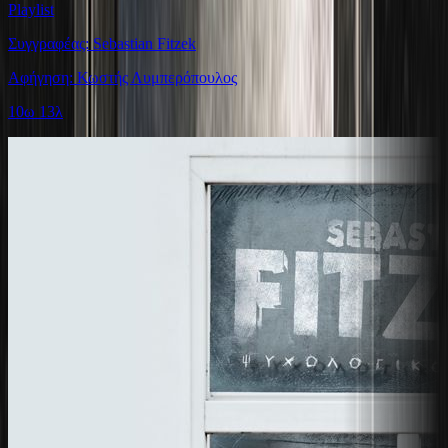
Playlist
Συγγραφέας: Sebastian Fitzek
Αφήγηση: Κωστής Λυμπερόπουλος
10ω 13λ