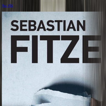
9ω 19λ