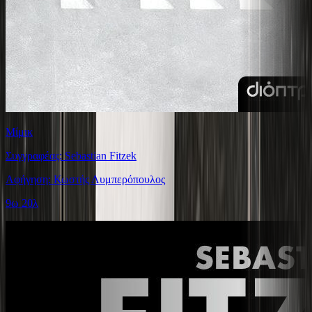
Μίμικ
Συγγραφέας: Sebastian Fitzek
Αφήγηση: Κωστής Λυμπερόπουλος
9ω 20λ