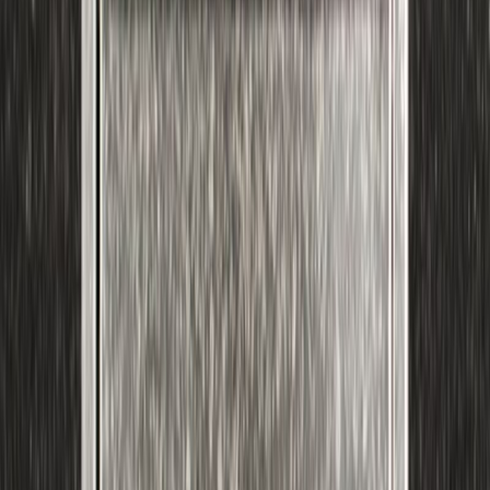
Συγγραφέας
Sebastian Fitzek
Αφηγητής
Κωστής Λυμπερόπουλος
Ξεκίνα εδώ
Διάρκεια
10ω 41λ