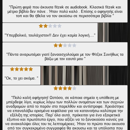
"Πρώτη φορά που άκουσα fitzek σε audiobook. Κλασικά fitzek και
μέτριο βιβλίο δεν πάνε . Ήταν πολύ καλό . Επίσης ο αφηγητής είναι
τοπ και θα ήθελα να τον ακούσω σε περισσότερα βιβλία "
"Υπερβολικό, τουλάχιστον!! Δεν έχει καμία λογική...."
"Πάντα αναρωτιέμαι γιατί ξαναασχολούμαι με τον Φίτζεκ Συνήθως τα
βάζω με τον εαυτό μου "
"Οκ, το χει ακόμα. "
"Πολύ καλή αφήγηση! Ωστόσο, σε κάποια σημεία η υπόθεση με
μπέρδεψε λίγο, κυρίως λόγω των πολλών ονομάτων και των συχνών
αναδρομών από το παρόν στο παρελθόν και αντίστροφα. Χρειάστηκε
να επαναλάβω ορισμένα κεφάλαια για να κατανοήσω καλύτερα την
εξέλιξη της ιστορίας. Παρ' όλα αυτά, πρόκειται για ένα εξαιρετικά
έξυπνο και πρωτότυπο έργο, που αξίζει να το ξανακούσει κανείς για
να ανακαλύψει όλες του τις λεπτομέρειες. Ήταν το πρώτο που ακουσα
από τον συγκεκριμένο συγγραφέα θα ακουσω και τα υπόλοιπα που