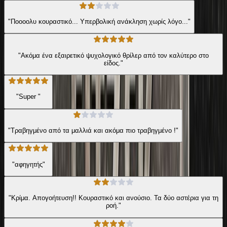
"Ποοοολυ κουραστικό... Υπερβολική ανάκληση χωρίς λόγο..."
"Ακόμα ένα εξαιρετικό ψυχολογικό θρίλερ από τον καλύτερο στο
είδος."
"Super "
"Τραβηγμένο από τα μαλλιά και ακόμα πιο τραβηγμένο !"
"αφηγητής"
"Κρίμα. Απογοήτευση!! Κουραστικό και ανούσιο. Τα δύο αστέρια για τη
ροή."