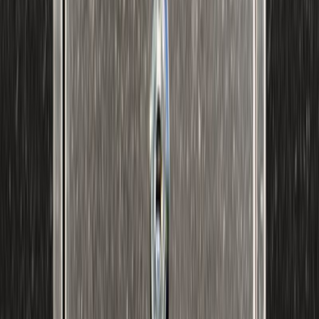
Εκδόσεις
Διόπτρα
Ξεκίνα εδώ
Άκουσε το στο App
Διάρκεια
10ω 41λ