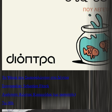
Τα Ψάρια που Σκαρφαλώνουν στα Δέντρα
Συγγραφέας: Sebastian Fitzek
Αφήγηση: Κώστας Κρομμύδας (ως αφηγητής)
7ω 09λ