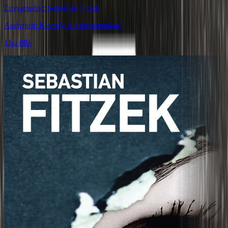
Συγγραφέας: Sebastian Fitzek
Αφήγηση: Κωστής Λυμπερόπουλος
11ω 08λ