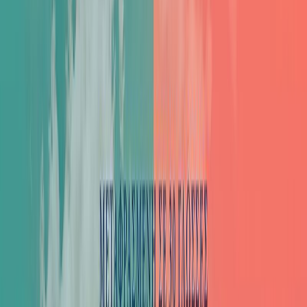
Audiobooks
Podcasts
Σύνδεση
Εγγραφή
Αρχική
Audiobooks
Σύγχρονη Λογοτεχνία
Η κόρη του Παρισιού
0:00
/
5:00
Άκου το δείγμα
4.6 /5 (330 βαθμολογίες)
Μοιράσου το