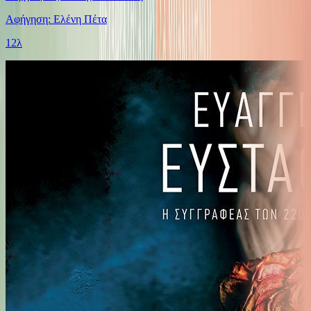
Αφήγηση: Ελένη Πέτα
12λ