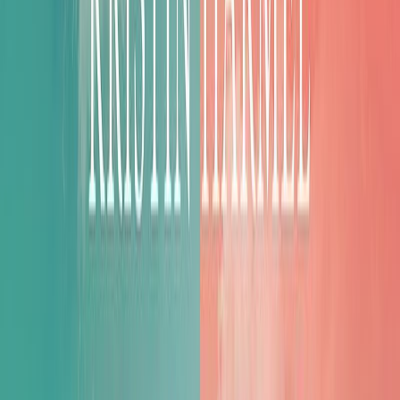
Εκδόσεις
Μίνωας
Ξεκίνα εδώ
Άκουσε το στο App
Διάρκεια
13ω 05λ