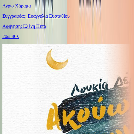
Άγριο Χάραμα
Συγγραφέας: Ευαγγελία Ευσταθίου
Αφήγηση: Ελένη Πέτα
20ω 46λ