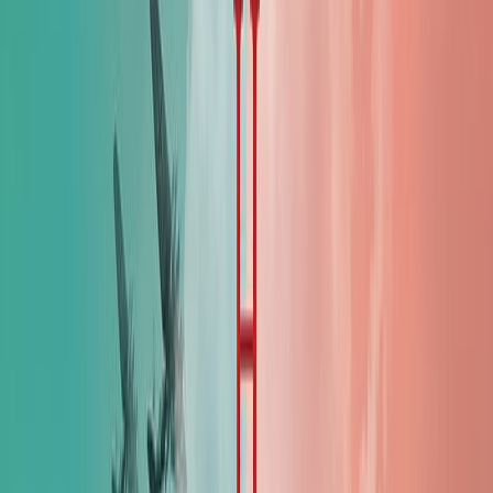
Εκδόσεις
Μίνωας
Περίληψη
Παρίσι, 1939. Οι νεαρές μητέρες Ελίζ και Ζουλιέτ γίνονται