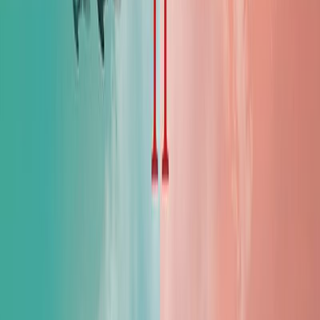
γρήγορα φίλες την ημέρα που συναντιούνται στο όμορφο δάσος της
Βουλώνης.
Αν και πάνω από την Ευρώπη απλώνεται η σκιά του πολέμου,
καμία δεν υποψιάζεται το μέλλον που τις περιμένει. Η Ελίζ γίνεται
σύντομα στόχος των γερμανικών δυνάμεων κατοχής και
εμπιστεύεται στη Ζουλιέτ ό,τι πιο πολύτιμο έχει, τη μικρή της
κόρη.
Η ίδια θα αναγκαστεί να διαφύγει με πλαστά χαρτιά, για να μη
συλληφθεί. Το 1943, όμως, πέφτει μια βόμβα στην περιοχή τους
και το μικρό βιβλιοπωλείο της Ζουλιέτ μετατρέπεται σε ερείπια.
Ο κόσμος των δύο γυναικών καταρρέει, αγαπημένα πρόσωπα
χάνονται για πάντα και ο αγώνας για επιβίωση γίνεται πιο
επιτακτικός από ποτέ.
Έναν χρόνο αργότερα, με τον πόλεμο να οδηγείται προς το τέλος