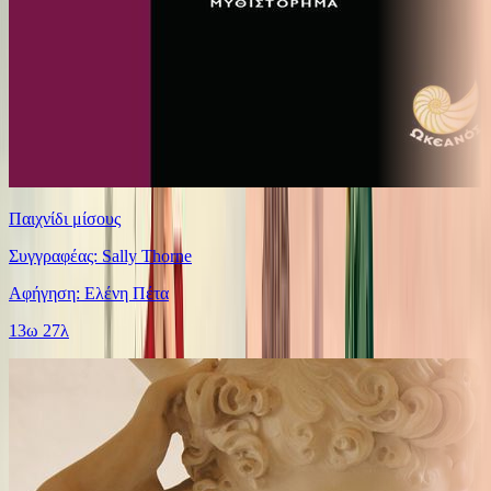
Παιχνίδι μίσους
Συγγραφέας: Sally Thorne
Αφήγηση: Ελένη Πέτα
13ω 27λ