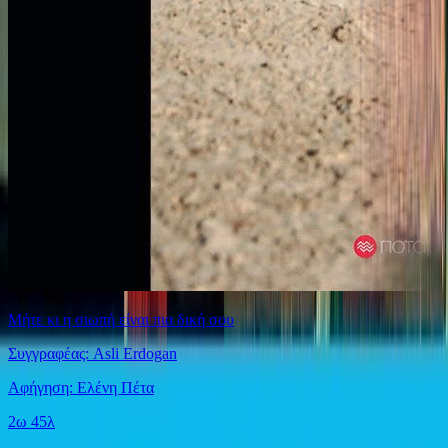
Μήτε κι η σιωπή είναι πια δική σου
Συγγραφέας: Asli Erdogan
Αφήγηση: Ελένη Πέτα
2ω 45λ