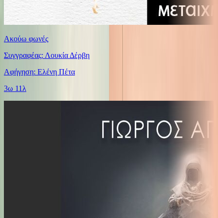
Ακούω φωνές
Συγγραφέας: Λουκία Δέρβη
Αφήγηση: Ελένη Πέτα
3ω 11λ