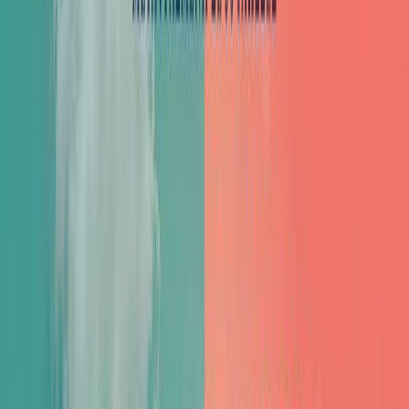
Συγγραφέας
Kristin Harmel
Αφηγητής
Ελένη Πέτα
Ξεκίνα εδώ
Διάρκεια
13ω 05λ