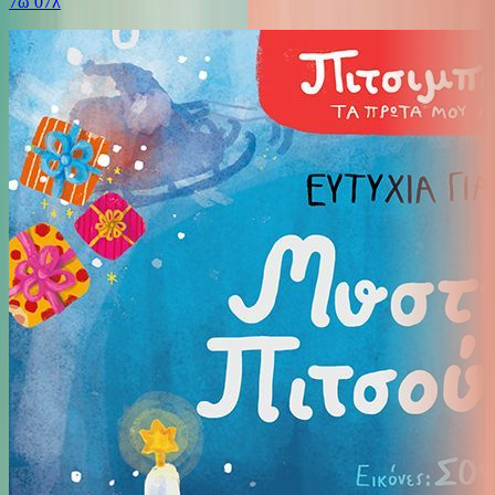
7ω 07λ