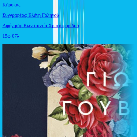
Κήρυκας
Συγγραφέας: Ελένη Γαληνού
Αφήγηση: Κωνσταντία Χριστοφορίδου
15ω 07λ