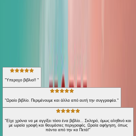
του, η Ελίζ επιστρέφει για να ξανασμίξει με την κόρη της, αλλά η
Ζουλιέτ έχει εξαφανιστεί…
Σύγχρονη Λογοτεχνία
Ιστορικό
Η γνώμη των ακροατών
★ 4.6 /5 Βαθμολογία βιβλίου
330
Αξιολογήσεις
"Υπεροχο βιβλιο!! "
"Ωραίο βιβλίο. Περιμένουμε και άλλα από αυτή την συγγραφέα."
"Είχε χρόνια να με αγγίξει τόσο ένα βιβλίο... Σκληρό, όμως αληθινό και
με ωραία γραφή και θαυμάσιες περιγραφές. Ωραία αφήγηση, όπως
πάντα από την κα Πετά!"