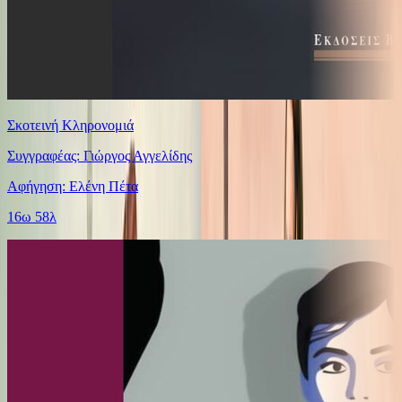
Σκοτεινή Κληρονομιά
Συγγραφέας: Γιώργος Αγγελίδης
Αφήγηση: Ελένη Πέτα
16ω 58λ