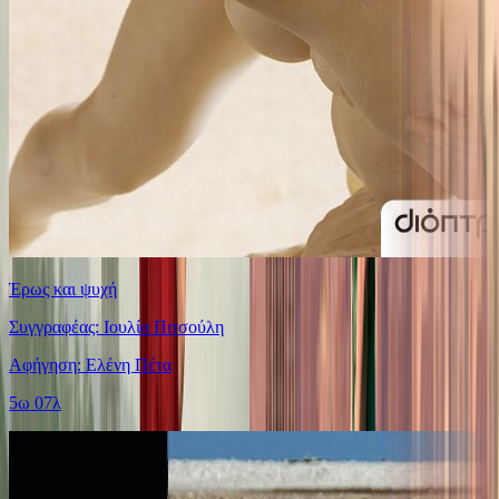
Έρως και ψυχή
Συγγραφέας: Ιουλία Πιτσούλη
Αφήγηση: Ελένη Πέτα
5ω 07λ