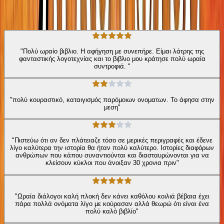
★ 4.1 /5 Βαθμολογία βιβλίου
38
Αξιολογήσεις
"Πολύ ωραίο βιβλιο. Η αφήγηση με συνεπήρε. Είμαι λάτρης της
φανταστικής λογοτεχνίας και το βιβλιο μου κράτησε πολύ ωραία
συντροφιά. "
"πολύ κουραστικό, καταιγισμός παρόμοιων ονοματων. Το άφησα στην
μεση"
"Πιστεύω ότι αν δεν πλάτειαζε τόσο σε μερικές περιγραφές και έδενε
λίγο καλύτερα την ιστορία θα ήταν πολύ καλύτερο. Ιστορίες διαφόρων
ανθρώπων που κάπου συναντιούνται και διασταυρώνονται για να
κλείσουν κύκλοι που άνοιξαν 30 χρονια πριν"
"Ωραία διάλογοι καλή πλοκή δεν κάνει καθόλου κοιλιά βέβαια έχει
πάρα πολλά ονόματα λίγο με κούρασαν αλλά θεωρώ ότι είναι ένα
πολύ καλό βιβλίο"