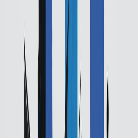
Εκδόσεις
Καστανιώτης
Ξεκίνα εδώ
Άκουσε το στο App
Διάρκεια
6ω 15λ