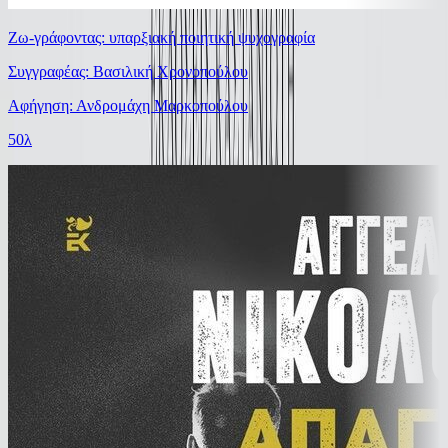
Ζω-γράφοντας: υπαρξιακή ποιητική ψυχογραφία
Συγγραφέας: Βασιλική Χρονοπούλου
Αφήγηση: Ανδρομάχη Μαρκοπούλου
50λ