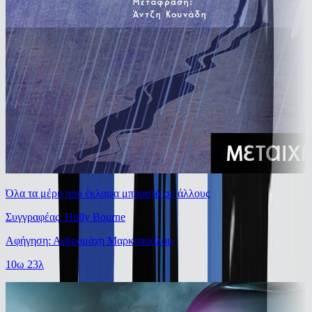
Όλα τα μέρη που έκλαψα μπροστά σε άλλους
Συγγραφέας: Holly Bourne
Αφήγηση: Ανδρομάχη Μαρκοπούλου
10ω 23λ