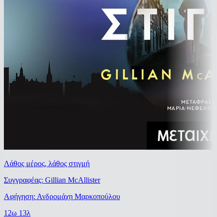
Λάθος μέρος, λάθος στιγμή
Συγγραφέας: Gillian McAllister
Αφήγηση: Ανδρομάχη Μαρκοπούλου
12ω 13λ