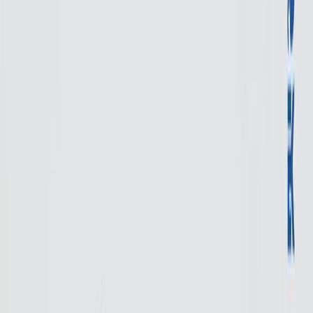
Συγγραφέας
Αντώνης Μυλωνάκης
Αφηγητής
Ανδρομάχη Μαρκοπούλου
Ξεκίνα εδώ
Διάρκεια
6ω 15λ