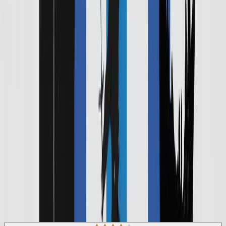
ένα κονσέρτο για τους νεκρούς, για μια προδομένη σύζυγο που
απάγει το ίδιο της το παιδί, για μια κηδεία όπου ένας άντρας
φαίνεται να γνωρίζει τα πάντα για όλους, και τέλος για μια πόλη
γεμάτη μόνο με αστέγους που ζουν σε κίτρινες σκηνές. Καμία
ιστορία δεν είναι τυχαία. Κάποιες μάλλον θα σε συγκινήσουν, δύο
ίσως σε τρομάξουν, κάποια θα σε εκπλήξει, τρεις θα σε βάλουν για
ύπνο αργότερα από το συνηθισμένο και μία θα σε κάνει να
χαμογελάσεις. Ένα ταξίδι γύρω από έναν βαρυτικό πυρήνα, όπου η
αφήγηση ολοκληρώνεται σε εννέα περιστροφές. Και αν το ταξίδι
πετύχει, δε θα ξεχαστεί ποτέ.
Σύγχρονη Λογοτεχνία
Sci-Fi
Φαντασίας
Η γνώμη των ακροατών
★ 4.0 /5 Βαθμολογία βιβλίου
80
Αξιολογήσεις