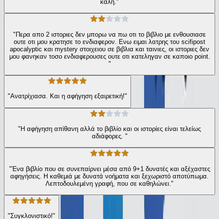
καλή."
"Περα απο 2 ιστοριες δεν μπορω να πω οτι το βιβλιο με ενθουσιασε
ουτε οτι μου κρατησε το ενδιαφερον. Ενω ειμαι λατρης του scifipost
apocalyptic και mystery στοιχειου σε βιβλια και ταινιες, οι ιστοριες δεν
μου φανηκαν τοσο ενδιαφερουσες ουτε οτι κατεληγαν σε καποιο point.
"
"Ανατρίχιασα. Και η αφήγηση εξαιρετική!"
"Η αφήγηση απίθανη αλλά το βιβλίο και οι ιστορίες είναι τελείως
αδιάφορες. "
"Ένα βιβλίο που σε συνεπαίρνει μέσα από 9+1 δυνατές και αξέχαστες
αφηγήσεις. Η καθεμιά με δυνατά νοήματα και ξεχωριστό αποτύπωμα.
Λεπτοδουλεμένη γραφή, που σε καθηλώνει."
"Συγκλονιστικό!"