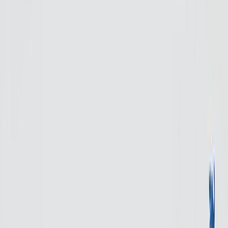
Audiobooks
Podcasts
Σύνδεση
Εγγραφή
Αρχική
Audiobooks
Σύγχρονη Λογοτεχνία
Εννιά
0:00
/
5:00
Άκου το δείγμα
4.0 /5 (80 βαθμολογίες)
Μοιράσου το