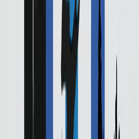
Εκδόσεις
Καστανιώτης
Περίληψη
Αλήθεια, τι θα έλεγες στο Θεό αν είχες μόνο ένα λεπτό μαζί Του;
Σε αυτό το βιβλίο είναι γραμμένες εννέα ιστορίες. Ιστορίες για τη
μητέρα, για το Θεό, για τη βίαιη ενηλικίωση ενός αγοριού, για την
απόφαση μιας γυναίκας να τραβήξει την προσοχή με έναν απίθανο
τρόπο, για ένα απόκοσμο θαύμα που πρέπει να εξακριβωθεί αν
είναι αληθινό, για το ηθικό δικαίωμα ενός μουσικού να οργανώσει