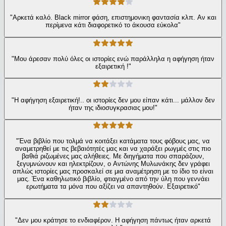
"Αρκετά καλό. Black mirror φάση, επιστημονικη φαντασία κλπ. Αν και
περίμενα κάτι διαφορετικό το άκουσα εύκολα"
"Μου άρεσαν πολύ όλες οι ιστορίες ενώ παράλληλα η αφήγηση ήταν
εξαιρετική !"
"Η αφήγηση εξαιρετική!.. οι ιστορίες δεν μου είπαν κάτι... μάλλον δεν
ήταν της ιδιοσυγκρασιας μου!"
"Ένα βιβλίο που τολμά να κοιτάξει κατάματα τους φόβους μας, να
αναμετρηθεί με τις βεβαιότητές μας και να χαράξει ρωγμές στις πιο
βαθιά ριζωμένες μας αλήθειες. Με διηγήματα που σπαράζουν,
ξεγυμνώνουν και ηλεκτρίζουν, ο Αντώνης Μυλωνάκης δεν γράφει
απλώς ιστορίες μας προσκαλεί σε μια αναμέτρηση με το ίδιο το είναι
μας. Ένα καθηλωτικό βιβλίο, φτιαγμένο από την ύλη που γεννάει
ερωτήματα τα μόνα που αξίζει να απαντηθούν. Εξαιρετικό"
"Δεν μου κράτησε το ενδιαφέρον. Η αφήγηση πάντως ήταν αρκετά