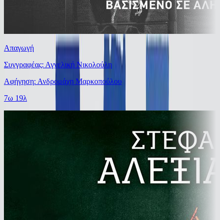
Απαγωγή
Συγγραφέας: Αγγελική Νικολούλη
Αφήγηση: Ανδρομάχη Μαρκοπούλου
7ω 19λ