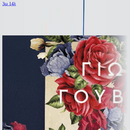
3ω 14λ
Ίδιος Αφηγητής