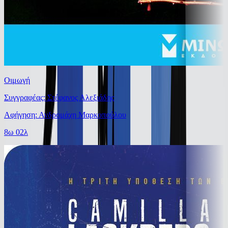
Οιμωγή
Συγγραφέας: Στέφανος Αλεξιάδης
Αφήγηση: Ανδρομάχη Μαρκοπούλου
8ω 02λ