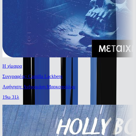
Η χίμαιρα
Συγγραφέας: Camilla Lackberg
Αφήγηση: Ανδρομάχη Μαρκοπούλου
19ω 31λ