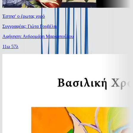
Έστησ' ο έρωτας χορό
Συγγραφέας: Γιώτα Γουβέλη
Αφήγηση: Ανδρομάχη Μαρκοπούλου
11ω 57λ