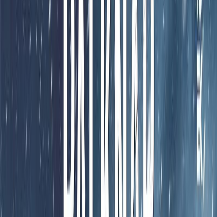
Συγγραφέας
Ragnar Jonasson
Αφηγητής
Τάσσος Ζιάκας
Ξεκίνα εδώ
Διάρκεια
6ω 26λ