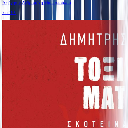
Αφήγηση: Ανδρομάχη Μαρκοπούλου
7ω 19λ