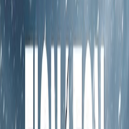
Εκδόσεις
Καστανιώτης
Ξεκίνα εδώ
Άκουσε το στο App
Διάρκεια
6ω 26λ