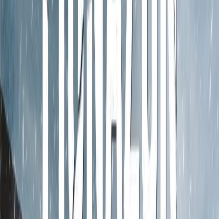
Εκδόσεις
Καστανιώτης
Περίληψη
Το πτώμα μιας νεαρής Ρωσίδας εντοπίζεται σε μια ερημική γωνιά
της Ισλανδίας. Η αστυνομία, έπειτα από επιπόλαιη έρευνα,
καταλήγει στο συμπέρασμα πως πρόκειται για αυτοκτονία και
κλείνει αθόρυβα την υπόθεση. Έναν χρόνο αργότερα, η
εξηντατετράχρονη επιθεωρήτρια Χούλντα Χερμανσντότιρ
εξαναγκάζεται σε πρόωρη συνταξιοδότηση. Έχει όμως δυο
βδομάδες καιρό για να επιλέξει ποια παλιά ιστορία θα ανακινήσει.
Και δεν δυσκολεύεται να αποφασίσει. Γρήγορα θυμάται εκείνη τη