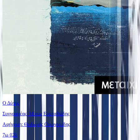
Ο Δύτης
Συγγραφέας: Μίνως Ευσταθιάδης
Αφήγηση: Θοδωρής Οικονομίδης
7ω 02λ