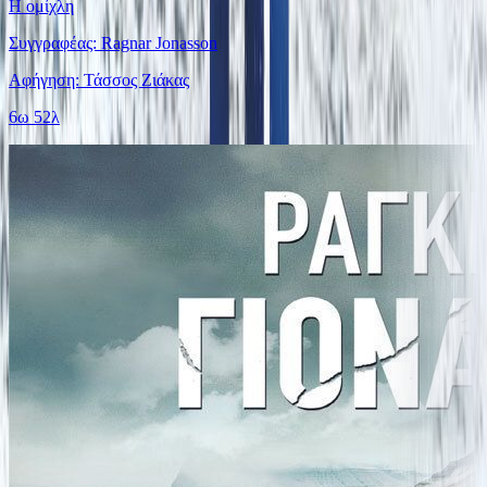
Η ομίχλη
Συγγραφέας: Ragnar Jonasson
Αφήγηση: Τάσσος Ζιάκας
6ω 52λ