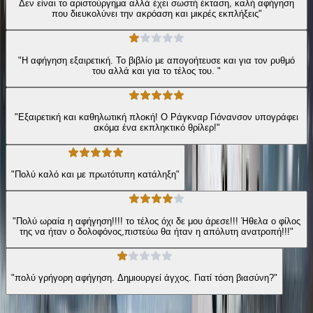
Δεν είναι το αριστούργημα αλλά έχει σωστή έκταση, καλή αφήγηση
που διευκολύνει την ακρόαση και μικρές εκπλήξεις"
"Η αφήγηση εξαιρετική. Το βιβλίο με απογοήτευσε και για τον ρυθμό
του αλλά και για το τέλος του. "
"Εξαιρετική και καθηλωτική πλοκή! Ο Ράγκναρ Γιόνανσον υπογράφει
ακόμα ένα εκπληκτικό θρίλερ!"
"Πολύ καλό και με πρωτότυπη κατάληξη"
"Πολύ ωραία η αφήγηση!!!! το τέλος όχι δε μου άρεσε!!! Ήθελα ο φίλος
της να ήταν ο δολοφόνος,πιστεύω θα ήταν η απόλυτη ανατροπή!!!"
"πολύ γρήγορη αφήγηση. Δημιουργεί άγχος. Γιατί τόση βιασύνη?"