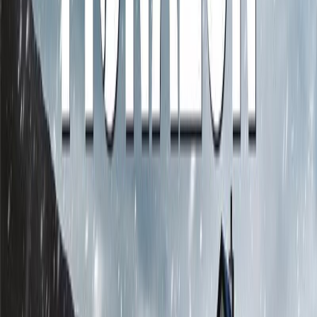
μετανάστρια που είδε τις ελπίδες της για μια καινούργια αρχή να
ξεβράζονται στις ακτές αυτής της άγνωστης χώρας. Η Χούλντα,
πεπεισμένη ότι η γυναίκα δολοφονήθηκε, ανοίγει ξανά την
ξεχασμένη υπόθεση. Ωστόσο, κανένας δεν της λέει όλη την
αλήθεια. Ακόμα και οι συνάδελφοί της μοιάζουν αποφασισμένοι να
σαμποτάρουν τις προσπάθειές της. Καθώς ο χρόνος μετράει
αντίστροφα, φαντάσματα του παρελθόντος έρχονται να τη
στοιχειώσουν και να την οδηγήσουν σε μοιραία λάθη. Όμως η
Χούλντα, η φοβερή ηρωίδα του Ράγκναρ Γιόνασον, θα επιχειρήσει
να βρει τον δολοφόνο ακόμα και με κίνδυνο της ζωής της. Το
"Σκοτάδι" είναι ένα πρωτότυπο, συναρπαστικό, ατμοσφαιρικό
αστυνομικό θρίλερ, με φόντο τα παγωμένα, σκοτεινά και άγρια
τοπία του απώτατου Βορρά. Search Keyword: The Darkness
Σύγχρονη Λογοτεχνία
Αστυνομικό
Η γνώμη των ακροατών