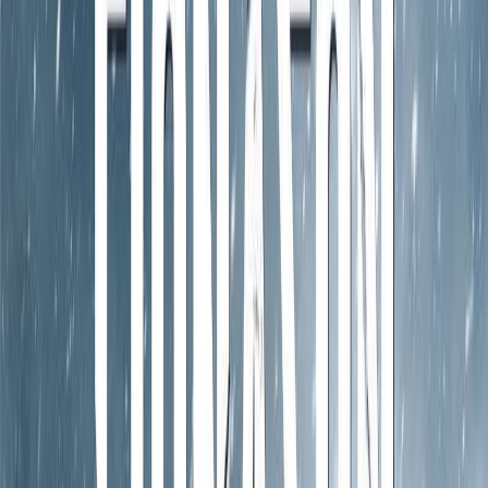
Μετάφραση
Βίκυ Αλυσσανδράκη