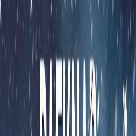
Audiobooks
Podcasts
Σύνδεση
Εγγραφή
Αρχική
Audiobooks
Σύγχρονη Λογοτεχνία
Το σκοτάδι
0:00
/
5:00
Άκου το δείγμα
3.8 /5 (330 βαθμολογίες)
Μοιράσου το