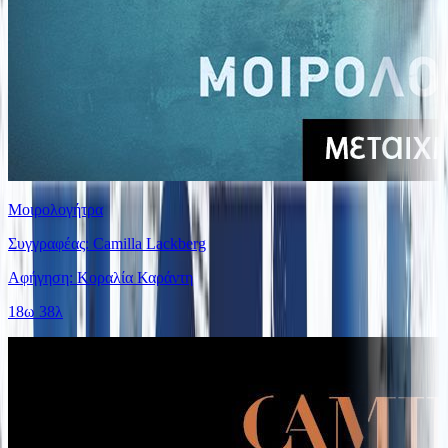
Μοιρολογήτρα
Συγγραφέας: Camilla Lackberg
Αφήγηση: Κοραλία Καράντη
18ω 38λ