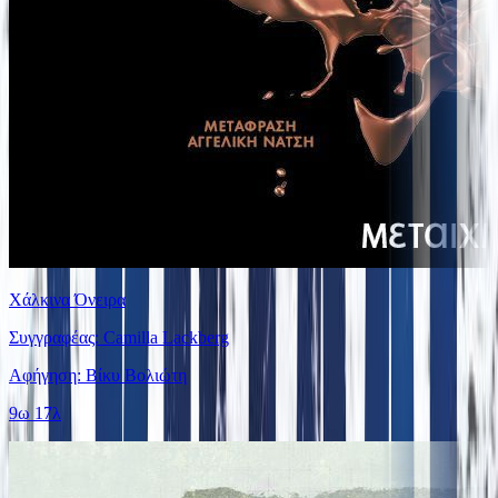
Χάλκινα Όνειρα
Συγγραφέας: Camilla Lackberg
Αφήγηση: Βίκυ Βολιώτη
9ω 17λ