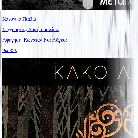
Κανονικά Παιδιά
Συγγραφέας: Δημήτρης Σίμος
Αφήγηση: Κωνσταντίνος Λάγκος
9ω 35λ