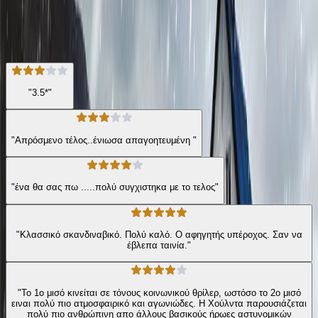
★ 3.8 /5 Βαθμολογία βιβλίου
330
Αξιολογήσεις
"3.5*"
"Απρόσμενο τέλος..ένιωσα απαγοητευμένη "
"ένα θα σας πω .....πολύ συγχιστηκα με το τελος"
"Κλασσικό σκανδιναβικό. Πολύ καλό. Ο αφηγητής υπέροχος. Σαν να
έβλεπα ταινία."
"Το 1ο μισό κινείται σε τόνους κοινωνικού θρίλερ, ωστόσο το 2ο μισό
ειναι πολύ πιο ατμοσφαιρικό και αγωνιώδες. Η Χούλντα παρουσιάζεται
πολύ πιο ανθρώπινη απο άλλους βασικούς ήρωες αστυνομικών