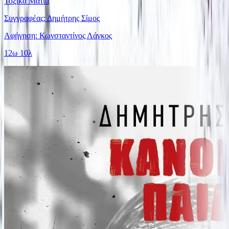
Τοξικά Μάτια
Συγγραφέας: Δημήτρης Σίμος
Αφήγηση: Κωνσταντίνος Λάγκος
12ω 10λ