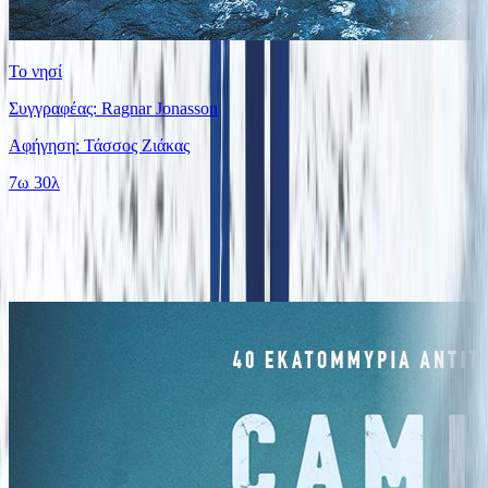
Το νησί
Συγγραφέας: Ragnar Jonasson
Αφήγηση: Τάσσος Ζιάκας
7ω 30λ
Παρόμοιες επιλογές