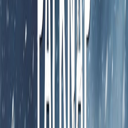
Μετάφραση
Βίκυ Αλυσσανδράκη