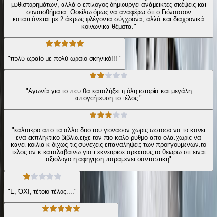
μυθιστορημάτων, αλλά ο επίλογος δημιουργεί ανάμεικτες σκέψεις και
συναισθήματα. Οφείλω όμως να αναφέρω ότι ο Γιόνασσον
καταπιάνεται με 2 άκρως φλέγοντα σύγχρονα, αλλά και διαχρονικά
κοινωνικά θέματα."
"πολύ ωραίο με πολύ ωραίο σκηνικό!!! "
"Αγωνία για το που θα καταλήξει η όλη ιστορία και μεγάλη
απογοήτευση το τέλος."
"καλυτερο απο τα αλλα δυο του γιονασον χωρις ωστοσο να το κανει
ενα εκπληκτικο βιβλιο.ειχε τον πιο καλο ρυθμο απο ολα.χωρις να
κανει κοιλια κ διχως τις συνεχεις επαναληψεις των προηγουμενων.το
τελος αν κ καταλαβαινω γιατι εκνευρισε αρκετους,το θεωρω οτι ειναι
αξιολογο.η αφηγηση παραμενει φανταστικη"
"Ε, ΌΧΙ, τέτοιο τέλος...."