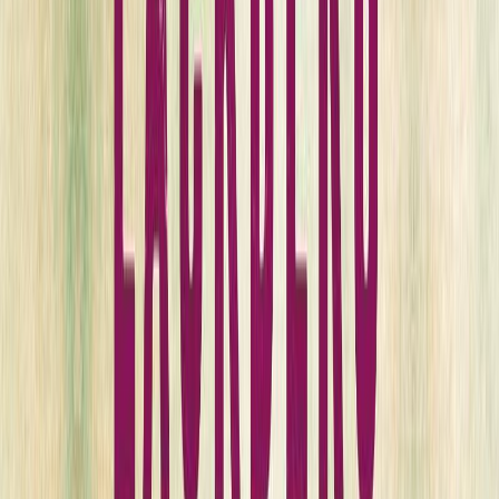
Εκδόσεις
Μεταίχμιο
Περίληψη
Το καλοκαίρι στο γραφικό ψαροχώρι Φιελμπάκα κυλά γαλήνια,
ώσπου ένα τηλεφώνημα ταράζει τη θερινή χαλάρωση του
επιθεωρητή Πάτρικ Χέντστρεμ.
Ένα αγόρι έχει ανακαλύψει το πτώμα μια γυμνής γυναίκας στη
Χαράδρα του Βασιλιά, και ο Πάτρικ αναγκάζεται να διακόψει την
άδειά του, αφήνοντας μόνη την αγαπημένη του Ερίκα, η οποία