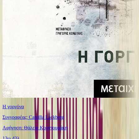
Η γοργόνα
Συγγραφέας: Camilla Lackberg
Αφήγηση: Θάλεια Κουντουράκη
13ω 43λ