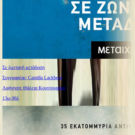
Σε ζωντανή μετάδοση
Συγγραφέας: Camilla Lackberg
Αφήγηση: Θάλεια Κουντουράκη
13ω 06λ