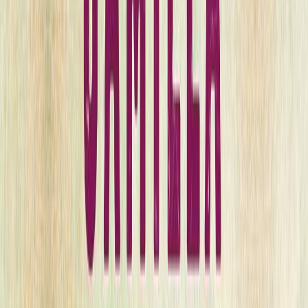
Μετάφραση
Γρηγόρης Κονδύλης