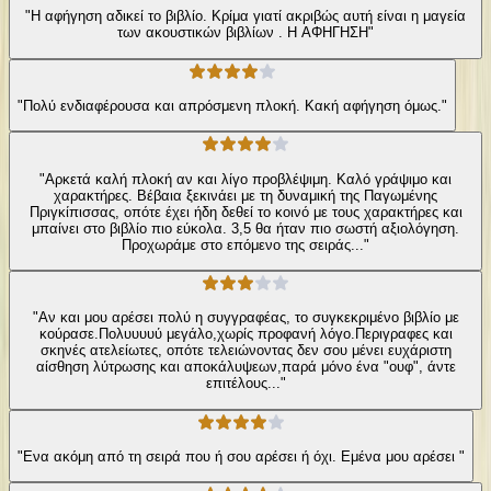
"Η αφήγηση αδικεί το βιβλίο. Κρίμα γιατί ακριβώς αυτή είναι η μαγεία
των ακουστικών βιβλίων . Η ΑΦΗΓΗΣΗ"
"Πολύ ενδιαφέρουσα και απρόσμενη πλοκή. Κακή αφήγηση όμως."
"Αρκετά καλή πλοκή αν και λίγο προβλέψιμη. Καλό γράψιμο και
χαρακτήρες. Βέβαια ξεκινάει με τη δυναμική της Παγωμένης
Πριγκίπισσας, οπότε έχει ήδη δεθεί το κοινό με τους χαρακτήρες και
μπαίνει στο βιβλίο πιο εύκολα. 3,5 θα ήταν πιο σωστή αξιολόγηση.
Προχωράμε στο επόμενο της σειράς..."
"Αν και μου αρέσει πολύ η συγγραφέας, το συγκεκριμένο βιβλίο με
κούρασε.Πολυυυυύ μεγάλο,χωρίς προφανή λόγο.Περιγραφες και
σκηνές ατελείωτες, οπότε τελειώνοντας δεν σου μένει ευχάριστη
αίσθηση λύτρωσης και αποκάλυψεων,παρά μόνο ένα "ουφ", άντε
επιτέλους..."
"Ενα ακόμη από τη σειρά που ή σου αρέσει ή όχι. Εμένα μου αρέσει "