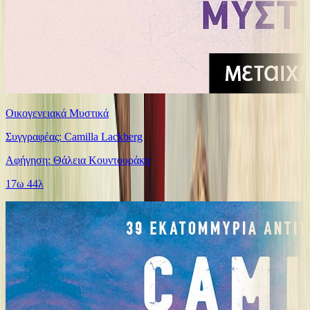
Οικογενειακά Μυστικά
Συγγραφέας: Camilla Lackberg
Αφήγηση: Θάλεια Κουντουράκη
17ω 44λ