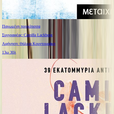
Παγωμένη πριγκίπισσα
Συγγραφέας: Camilla Lackberg
Αφήγηση: Θάλεια Κουντουράκη
13ω 30λ