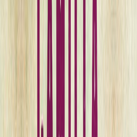
Εκδόσεις
Μεταίχμιο
Ξεκίνα εδώ
Άκουσε το στο App
Διάρκεια
14ω 47λ