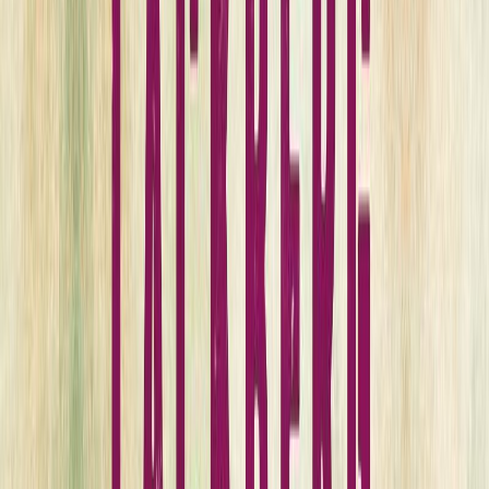
Σειρά
Φιελμπάκα
Αριθμός σειράς
2/11