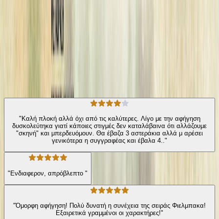
Μακέτα εξωφύλλου: Ελένη Κυριακίδου
Σύγχρονη Λογοτεχνία
Αστυνομικό
Η γνώμη των ακροατών
★ 4.1 /5 Βαθμολογία βιβλίου
297
Αξιολογήσεις
"Καλή πλοκή αλλά όχι από τις καλύτερες. Λίγο με την αφήγηση
δυσκολεύτηκα γιατί κάποιες στιγμές δεν καταλάβαινα ότι αλλάζουμε
"σκηνή" και μπερδευόμουν. Θα έβαζα 3 αστεράκια αλλά μ αρέσει
γενικότερα η συγγραφέας και έβαλα 4.."
"Ενδιαφερον, απρόβλεπτο "
"Όμορφη αφήγηση! Πολύ δυνατή η συνέχεια της σειράς Φιελμπακα!
Εξαιρετικά γραμμένοι οι χαρακτήρες!"