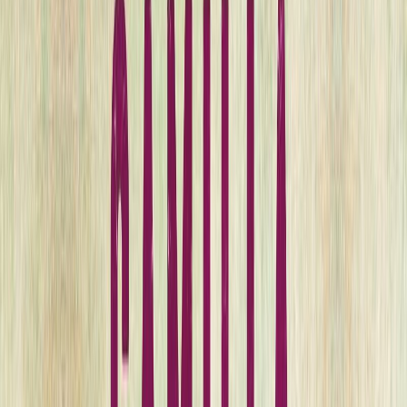
Σειρά
Φιελμπάκα
Αριθμός σειράς
2/11