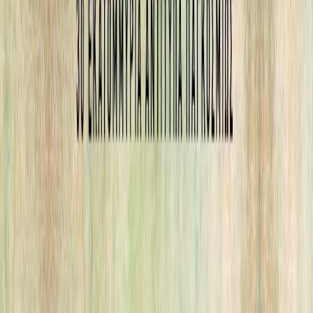
Μετάφραση
Γρηγόρης Κονδύλης