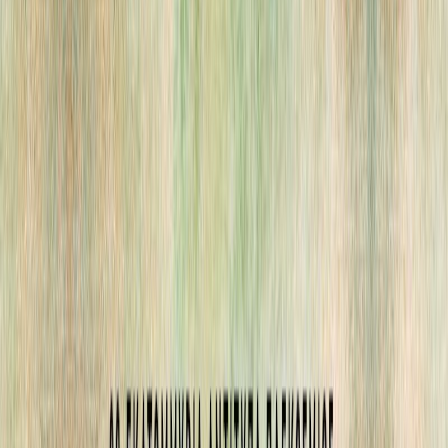
Συγγραφέας
Camilla Lackberg
Αφηγητής
Θάλεια Κουντουράκη
Ξεκίνα εδώ
Διάρκεια
14ω 47λ