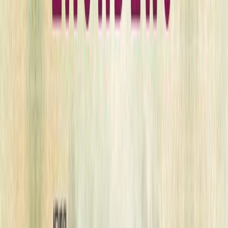
περιμένει το πρώτο τους παιδί.
Σπεύδοντας επιτόπου ο επιθεωρητής και η ομάδα του διαπιστώνουν
πως η γυναίκα έχει δολοφονηθεί.
Το μυστήριο περιπλέκεται ακόμα περισσότερο όταν ανακαλύπτουν
πως κάτω από το σώμα αυτής της γυναίκας υπάρχουν οι σκελετοί
δύο γυναικών που αγνοούνταν από τα τέλη της δεκαετίας του
1970…
© 2004, Camilla Lackberg
© 2010, 2022 Εκδόσεις Μεταίχμιο (για την ελληνική γλώσσα)
First published by Bokförlaget Forum, Sweden Κατόπιν συμφωνίας
με το Nordin Agency AB, Sweden
Μετάφραση από τα σουηδικά: Γρηγόρης Κονδύλης