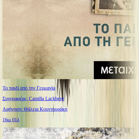
Το παιδί από την Γερμανία
Συγγραφέας: Camilla Lackberg
Αφήγηση: Θάλεια Κουντουράκη
16ω 01λ