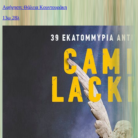
Αφήγηση: Θάλεια Κουντουράκη
13ω 28λ