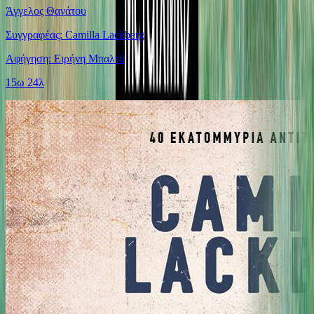
Άγγελος Θανάτου
Συγγραφέας: Camilla Lackberg
Αφήγηση: Ειρήνη Μπαλτά
15ω 24λ