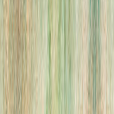
Audiobooks
Podcasts
Σύνδεση
Εγγραφή
Αρχική
Audiobooks
Σύγχρονη Λογοτεχνία
Ο ιεροκήρυκας
0:00
/
5:00
Άκου το δείγμα
4.1 /5 (297 βαθμολογίες)
Μοιράσου το