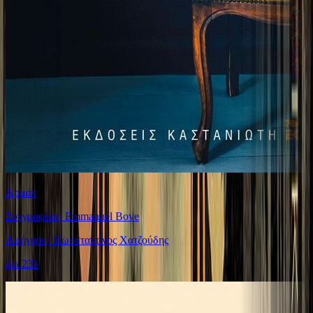
Αρμάν
Συγγραφέας: Emmanuel Bove
Αφήγηση: Κωνσταντίνος Χατζούδης
4ω 23λ