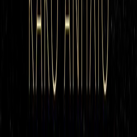
Συγγραφέας
Κωνσταντίνος-Δομηνίκ Πιπίλης
Αφηγητής
Κωνσταντίνος Χατζούδης
Ξεκίνα εδώ
Διάρκεια
1ω 39λ