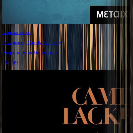
Μοιρολογήτρα
Συγγραφέας: Camilla Lackberg
Αφήγηση: Κοραλία Καράντη
18ω 38λ