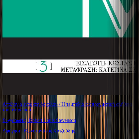
Απολογία ενός αργόσχολου / Η τεμπελιά ως πραγματική αλήθεια
του ανθρώπου
Συγγραφέας: Robert Louis Stevenson
Αφήγηση: Κωνσταντίνος Χατζούδης