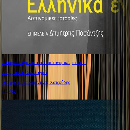
Ελληνικά Εγκλήματα 7: αστυνομικές ιστορίες
Συγγραφέας: Συλλογικό
Αφήγηση: Κωνσταντίνος Χατζούδης
8ω 57λ