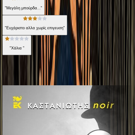
"Μεγάλη μπούρδα..."
"Ευχάριστο αλλα χωρίς επιγευση"
"Χάλια "
Ίδιος Αφηγητής