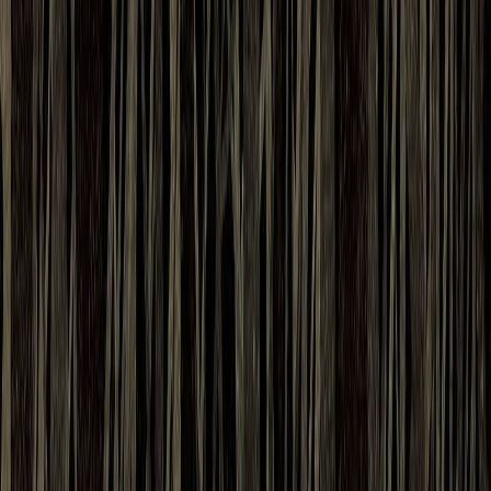
Εκδόσεις
Ίκαρος
Ξεκίνα εδώ
Άκουσε το στο App
Διάρκεια
1ω 39λ