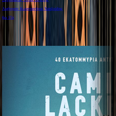
Αφήγηση: Κωνσταντίνος Χατζούδης
6ω 15λ
Παρόμοιες επιλογές