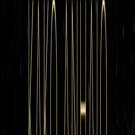
Audiobooks
Podcasts
Σύνδεση
Εγγραφή
Αρχική
Audiobooks
Σύγχρονη Λογοτεχνία
Κακό ανήλιο
0:00
/
5:00
Άκου το δείγμα
3.3 /5 (73 βαθμολογίες)
Μοιράσου το