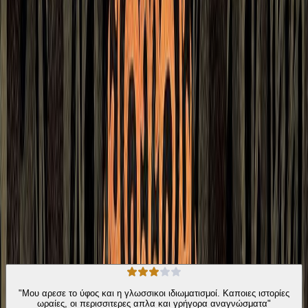
γεμάτος πλάσματα της «άλλης» μεριάς, δημιουργήματα μιας φύσης
σκοτεινής και παράλογης που συναντιούνται και αλληλοεπιδρούν
με καθημερινούς ανθρώπους προκαλώντας άλλοτε συνταρακτικές
καταστροφές κι άλλοτε παρήγορα θαύματα. […] Και με μια
κεραυνοβόλα κίνηση χιμάει και καρφώνει τη γροθιά του μέσα,
ολόβαθα, στο στήθος του Μανώλη – το σκίζει, το διατρυπάει όλο,
πέρα για πέρα, βγάζοντας έπειτα μέσ’ από την πληγή, αντί για μια
θνητή καρδιά, ένα μικρό, τσιμπλιασμένο αηδόνι.
Σύγχρονη Λογοτεχνία
Αστυνομικό
Η γνώμη των ακροατών
★ 3.3 /5 Βαθμολογία βιβλίου
73
Αξιολογήσεις
"Μου αρεσε το ύφος και η γλωσσικοι ιδιωματισμοί. Καποιες ιστορίες
ωραίες, οι περισσιτερες απλα και γρήγορα αναγνώσματα"