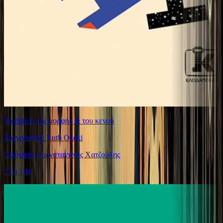
Το βιβλίο της μορφής & του κενού
Συγγραφέας: Ruth Ozeki
Αφήγηση: Κωνσταντίνος Χατζούδης
22ω 14λ