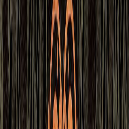
Εκδόσεις
Ίκαρος
Περίληψη
Μια συλλογή από δώδεκα ιστορίες που σαν ονειρικές πνοές
ταξιδεύουν στον αέρα σκορπώντας αληθινή μαγεία, σαγήνη και
ανατριχίλα. Δώδεκα μικρές ιστορίες στοιχειωμένες από μορφές και
όντα του θρύλου και της φαντασίας που ισορροπούν με μακάβρια
χάρη μεταξύ ονείρου και πραγματικότητας, λάμψης και σκοτεινιάς,
λύτρωσης κι απελπισίας. Ένας εντυπωσιακά αλλόκοτος κόσμος