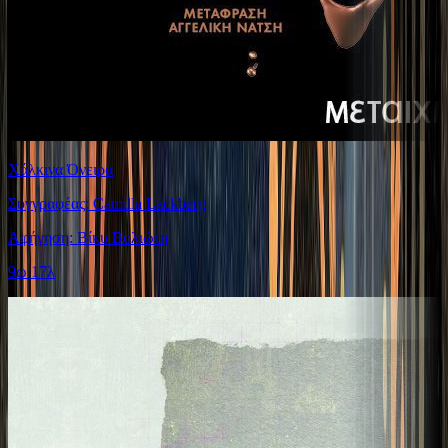
Χάλκινα Όνειρα
Συγγραφέας: Camilla Lackberg
Αφήγηση: Βίκυ Βολιώτη
9ω 17λ