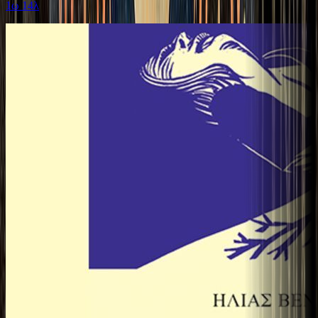
1ω 14λ