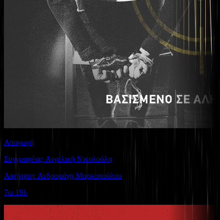
Απαγωγή
Συγγραφέας: Αγγελική Νικολούλη
Αφήγηση: Ανδρομάχη Μαρκοπούλου
7ω 19λ