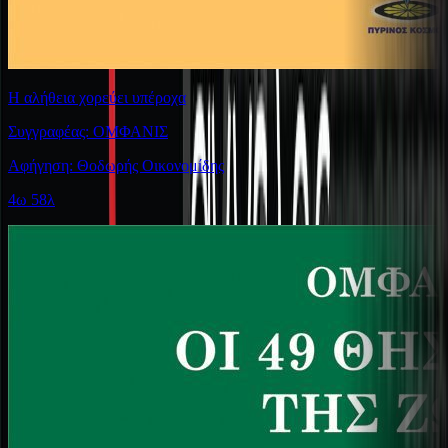
Η αλήθεια χορεύει υπέροχα
Συγγραφέας: ΟΜΦΑΝΙΣ
Αφήγηση: Θοδωρής Οικονομίδης
4ω 58λ