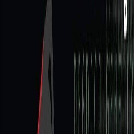
Συγγραφέας
Νικ Πατσίνο
Αφηγητής
Θοδωρής Οικονομίδης
Ξεκίνα εδώ
Διάρκεια
10ω 40λ