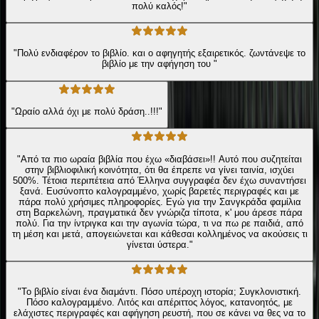
πολύ καλός!"
"Πολύ ενδιαφέρον το βιβλίο. και ο αφηγητής εξαιρετικός. ζωντάνεψε το
βιβλίο με την αφήγηση του "
"Ωραίο αλλά όχι με πολύ δράση..!!!"
"Από τα πιο ωραία βιβλία που έχω «διαβάσει»!! Αυτό που συζητείται
στην βιβλιοφιλική κοινότητα, ότι θα έπρεπε να γίνει ταινία, ισχύει
500%. Τέτοια περιπέτεια από Έλληνα συγγραφέα δεν έχω συναντήσει
ξανά. Ευσύνοπτο καλογραμμένο, χωρίς βαρετές περιγραφές και με
πάρα πολύ χρήσιμες πληροφορίες. Εγώ για την Σανγκράδα φαμίλια
στη Βαρκελώνη, πραγματικά δεν γνώριζα τίποτα, κ' μου άρεσε πάρα
πολύ. Για την ίντριγκα και την αγωνία τώρα, τι να πω ρε παιδιά, από
τη μέση και μετά, απογειώνεται και κάθεσαι κολλημένος να ακούσεις τι
γίνεται ύστερα."
"Το βιβλίο είναι ένα διαμάντι. Πόσο υπέρoχη ιστορία; Συγκλονιστική.
Πόσο καλογραμμένο. Λιτός και απέριττος λόγος, κατανοητός, με
ελάχιστες περιγραφές και αφήγηση ρευστή, που σε κάνει να θες να το