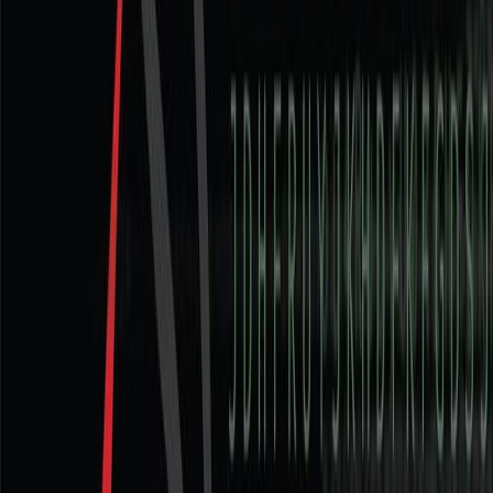
Εκδόσεις
Καστανιώτης
Ξεκίνα εδώ
Άκουσε το στο App
Διάρκεια
10ω 40λ