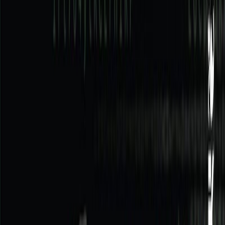
Audiobooks
Podcasts
Σύνδεση
Εγγραφή
Αρχική
Audiobooks
Σύγχρονη Λογοτεχνία
Φύλακας άγγελος
0:00
/
5:00
Άκου το δείγμα
4.3 /5 (185 βαθμολογίες)
Μοιράσου το