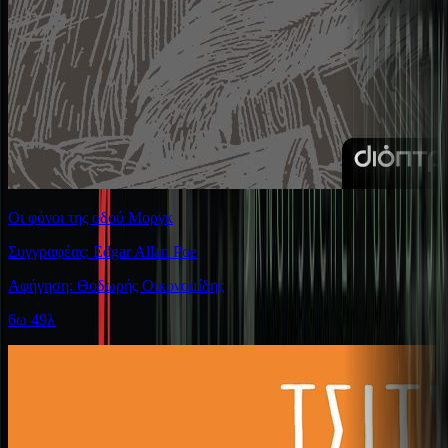
Οι φόνοι της οδού Μοργκ
Συγγραφέας: Edgar Allan Poe
Αφήγηση: Θοδωρής Οικονομίδης
6ω 49λ