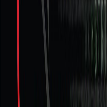
των αντιεξουσιαστών, που στοχοποιεί τον Αμερικανό πρέσβη.
Καθώς προχωρά η παρακολούθηση, ανακύπτουν ερωτήματα που
ολοένα και πληθαίνουν. Η Σπίθα είναι μόνο αυτό που δείχνει ή
κρύβει κάτι άλλο, πιο σκοτεινό, που κανείς δεν μπορεί να
φανταστεί; Στο μεταξύ ο Πάνος Ντέιλ βρίσκεται αντιμέτωπος με
την απρόβλεπτη εισβολή μιας μοιραίας γυναίκας στη ζωή του. Η
Ευρυδίκη θα σαρώσει την ψυχή του και θα τον παρασύρει σε ένα
ταξίδι μαγικό, γεμάτο συναίσθημα και πάθος, που θα τον
αναγκάσει να συγκρουστεί με τις αρχές και τα πιστεύω του. Ένα
κατασκοπικό αστυνομικό θρίλερ που εξερευνά το άβατο των
μυστικών υπηρεσιών. Ένα μυθιστόρημα επίκαιρο, όπου τα
λογισμικά κατασκοπείας γίνονται τα πιο επικίνδυνα όπλα των
σκοτεινών κέντρων εξουσίας.
Σύγχρονη Λογοτεχνία
Αστυνομικό
Η γνώμη των ακροατών