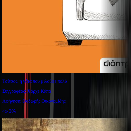
Τσίτσος, η γάτα που μιλούσε πολύ
Συγγραφέας: Χόρχε Κάπα
Αφήγηση: Θοδωρής Οικονομίδης
4ω 20λ