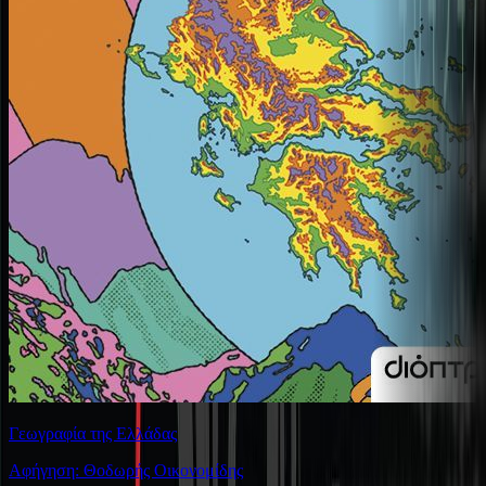
Γεωγραφία της Ελλάδας
Αφήγηση: Θοδωρής Οικονομίδης