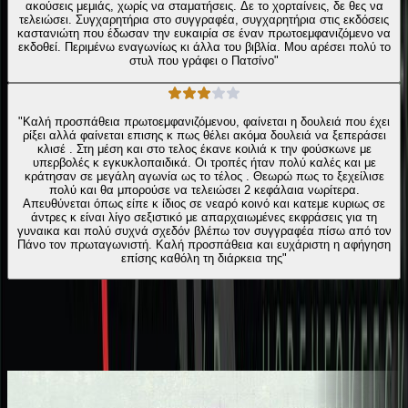
ακούσεις μεμιάς, χωρίς να σταματήσεις. Δε το χορταίνεις, δε θες να
τελειώσει. Συγχαρητήρια στο συγγραφέα, συγχαρητήρια στις εκδόσεις
καστανιώτη που έδωσαν την ευκαιρία σε έναν πρωτοεμφανιζόμενο να
εκδοθεί. Περιμένω εναγωνίως κι άλλα του βιβλία. Μου αρέσει πολύ το
στυλ που γράφει ο Πατσίνο"
"Καλή προσπάθεια πρωτοεμφανιζόμενου, φαίνεται η δουλειά που έχει
ρίξει αλλά φαίνεται επισης κ πως θέλει ακόμα δουλειά να ξεπεράσει
κλισέ . Στη μέση και στο τελος έκανε κοιλιά κ την φούσκωνε με
υπερβολές κ εγκυκλοπαιδικά. Οι τροπές ήταν πολύ καλές και με
κράτησαν σε μεγάλη αγωνία ως το τέλος . Θεωρώ πως το ξεχείλισε
πολύ και θα μπορούσε να τελειώσει 2 κεφάλαια νωρίτερα.
Απευθύνεται όπως είπε κ ίδιος σε νεαρό κοινό και κατεμε κυριως σε
άντρες κ είναι λίγο σεξιστικό με απαρχαιωμένες εκφράσεις για τη
γυναικα και πολύ συχνά σχεδόν βλέπω τον συγγραφέα πίσω από τον
Πάνο τον πρωταγωνιστή. Καλή προσπάθεια και ευχάριστη η αφήγηση
επίσης καθόλη τη διάρκεια της"
Ίδιος Αφηγητής