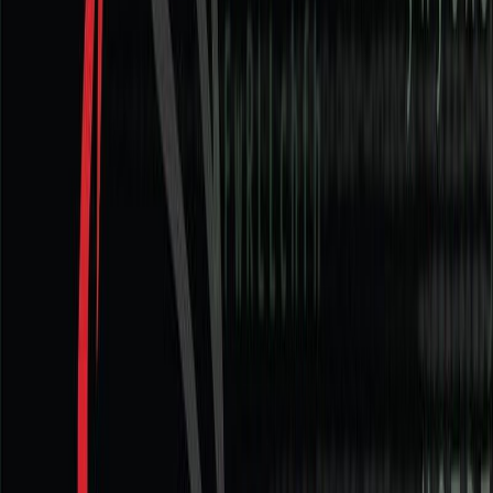
Εκδόσεις
Καστανιώτης
Περίληψη
Αθήνα, οχτώ το πρωί. Ντυμένος στα μαύρα, ο μυστικός πράκτορας
της CIA Πάνος Ντέιλ διαβαίνει για πρώτη φορά τις πύλες της
Εθνικής Υπηρεσίας Πληροφοριών. Αποστολή του είναι η
εικοσιτετράωρη τηλεπόπτευση μιας ομάδας αναρχικών, της Σπίθας,
μέσω ενός προηγμένου λογισμικού, του Intruder, που θα
εγκατασταθεί στα άδυτα της ΕΥΠ. Αιτία μια απειλητική προκήρυξη