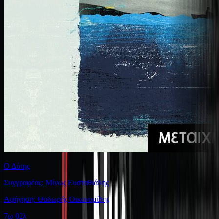
Ο Δύτης
Συγγραφέας: Μίνως Ευσταθιάδης
Αφήγηση: Θοδωρής Οικονομίδης
7ω 02λ