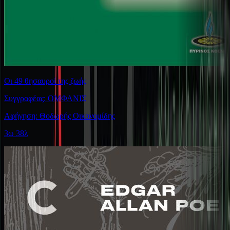
Οι 49 θησαυροί της ζωής
Συγγραφέας: ΟΜΦΑΝΙΣ
Αφήγηση: Θοδωρής Οικονομίδης
3ω 38λ