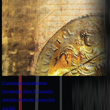
Ο κώδικας του αυτοκράτορα
Συγγραφέας: Νίκος Ν. Κυριαζής
Αφήγηση: Θοδωρής Οικονομίδης
11ω 13λ