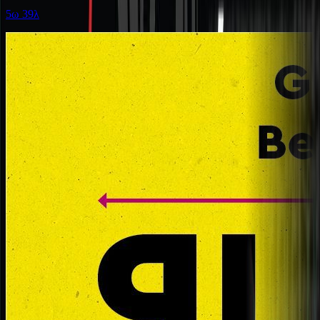
5ω 39λ