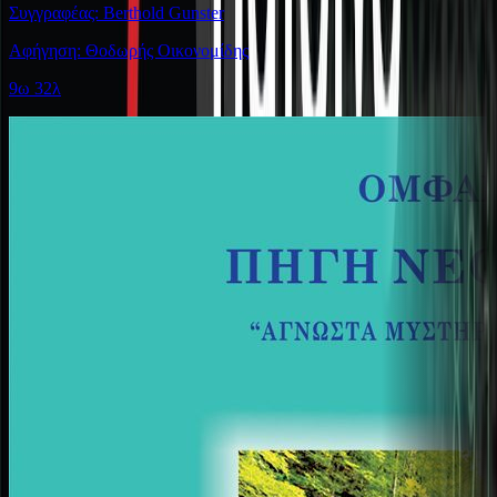
Συγγραφέας: Berthold Gunster
Αφήγηση: Θοδωρής Οικονομίδης
9ω 32λ