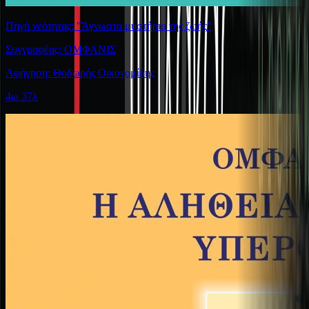
Πηγή νεότητας: "Άγνωστα μυστήρια της ζωής"
Συγγραφέας: ΟΜΦΑΝΙΣ
Αφήγηση: Θοδωρής Οικονομίδης
4ω 37λ