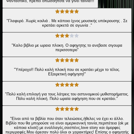
"Φανταστικό, πρέπει οπωσδήποτε να γίνει ταινία!!!"
"Γλαφυρό. Χωρίς κοιλιά . Με κάποιο ίχνος μουσικής υπόκρουσης . Σε
κρατάει αρκετά σε αγωνία ."
"Καλο βιβλιο με ωραια πλοκη. Ο αφηγητης το ανεβασε σιγουρα
περισσοτερο"
"Υπέροχο!! Πολύ καλή πλοκή που σε κρατάει μέχρι το τέλος.
Εξαιρετική αφήγηση!"
"Πολύ καλή επιλογή για τους λάτρεις του αστυνομικού μυθιστορήματος.
Πόλυ καλή πλοκή. Πολύ ωραία αφήγηση που σε κρατάει."
"Είναι από τα βιβλία που όταν τελειώσεις,ήθελες να έχει κι άλλο.
Βιβλίο που θα μπορούσε να είναι αμερικανική ταινία,περιπέτεια (ok με
κάποια κλισέ) με εναλλαγές,σασπένς,love story και όμορφες
περιγραφές.Μου άρεσαν πολύ όλοι οι χαρακτήρες! Επίσης ο αφηγητής