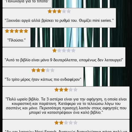
"Πολυλογια για το τίποτα"
"Ξεκινάει αργά αλλά βρίσκει το ρυθμό του. Θυμίζει mini series."
"Πλούσιο."
"Αυτό το βιβλίο είναι μόνο 9 δευτερόλεπτα, επομένως δεν λειτουργεί"
"Το τρίτο μέρος ήταν κάπως πιο ενδιαφέρον"
"Πολύ ωραίο βιβλίο. Τα 3 αστέρια είναι για την αφήγηση, η οποία είναι
κουραστική και παράτονη. Κατάφερα να το τελειώσω λόγω του
σασπένς και μόνο. Περισσότερη προσοχή λοιπόν στους αφηγητές που
μπορεί να καταστρέψουν ένα καλό βιβλίο."
"Αν και λατρεύω Nicci French, δυστυχώς δυσκολεύτηκα πάρα πολύ να