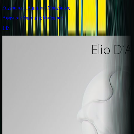
Συγγραφέας: Δημήτρης Μπογδάνος
Αφήγηση: Δημήτρης Μπάρμπας
14λ