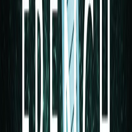
χωριού Γκλένστεντ βρίσκονται από ώρα στο πάρτι προτού κάποιος
αντιληφθεί ότι η Σάρλοτ λείπει. Ενώ ο Άλεκ αδιαφορεί για την
εξαφάνισή της, τα τέσσερα παιδιά τους –ιδιαίτερα η
δεκαπεντάχρονη Έτι– ανησυχούν όλο και περισσότερο καθώς οι
κρύες ώρες του χειμώνα γίνονται μέρες κι εκείνη δεν επιστρέφει.
Όταν το παλτό της Σάρλοτ βρίσκεται δίπλα στο ποτάμι, φοβούνται
για το χειρότερο. Λίγες μέρες αργότερα, το πτώμα του Ντάνκαν
Άκερλι, γείτονα των Σόλτερ, εντοπίζεται να επιπλέει στο ποτάμι. Η
αστυνομία ερευνά και καταλήγει στο συμπέρασμα ότι ο Ντάνκαν
και η Σάρλοτ είχαν σχέση πριν εκείνος τη σκοτώσει και κατόπιν
αυτοκτονήσει. Τριάντα χρόνια αργότερα, ο Μόργκαν Άκερλι,
επιτυχημένος δημιουργός ηχητικών ντοκιμαντέρ, επιστρέφει στο
Γκλένστεντ μαζί με τον μεγαλύτερο αδελφό του Γκρεγκ για να
κάνει ένα podcast βασισμένο στην τραγωδία που τους ενώνει με
τους Σόλτερ. Ο Άλεκ, που πάσχει από άνοια, μπαίνει σε οίκο
ευγηρίας, ενώ η Έτι βρίσκεται κι αυτή στο Γκλένστεντ για να