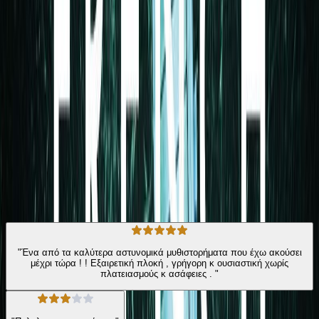
τακτοποιήσει τις υποθέσεις του πατέρα της. Αλλά καθώς οι Άκερλι
αρχίζουν να παίρνουν συνεντεύξεις για το podcast, φαίνεται ότι τα
θαμμένα μυστικά της πόλης –και των Σόλτερ– μπορεί τελικά να
έρθουν στο φως. Search Keywords: Has anyone seen Charlotte
Salter?
Σύγχρονη Λογοτεχνία
Αστυνομικό
Η γνώμη των ακροατών
★ 3.9 /5 Βαθμολογία βιβλίου
295
Αξιολογήσεις
"Ένα από τα καλύτερα αστυνομικά μυθιστορήματα που έχω ακούσει
μέχρι τώρα ! ! Εξαιρετική πλοκή , γρήγορη κ ουσιαστική χωρίς
πλατειασμούς κ ασάφειες . "