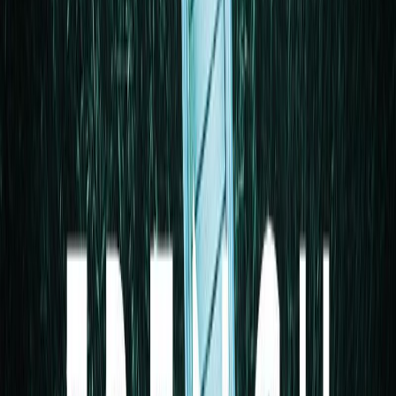
Εκδόσεις
Διόπτρα
Περίληψη
Δύο οικογένειες, μια κοινή τραγωδία. Ένα καθηλωτικό ψυχολογικό
θρίλερ από τους κορυφαίους του είδους, Nicci French. Ένα
αγωνιώδες, ατμοσφαιρικό θρίλερ από τους μετρ του σασπένς Nicci
French για δύο οικογένειες που διαλύθηκαν από μια τραγωδία και
τα μυστικά που περίμεναν δεκαετίες για να αποκαλυφθούν. Τη
μέρα του πάρτι για τα πεντηκοστά γενέθλια του Άλεκ Σόλτερ, λίγο
πριν από τα Χριστούγεννα του 1990, η σύζυγός του, Σάρλοτ,
εξαφανίζεται. Οι περισσότεροι κάτοικοι του μικρού αγγλικού