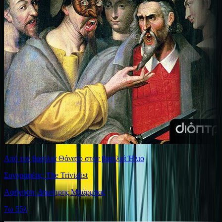
Από τον βασιλιά Θάνατο στον βασιλιά Ήλιο
Συγγραφέας: The Trivialist
Αφήγηση: Δημήτρης Μπάρμπας
7ω 55λ