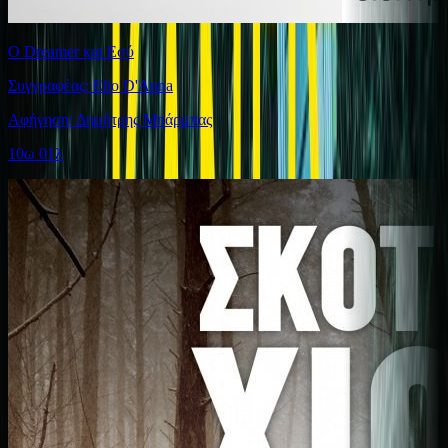
Ο Dreamer και Εσύ
Συγγραφέας: Elio D'Anna
Αφήγηση: Δημήτρης Μπάρμπας
10ω 01λ