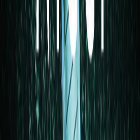
Μετάφραση
Γωγώ Αρβανίτη