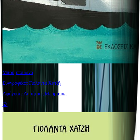
Μπουμπουλίνα
Συγγραφέας: Γιολάντα Χατζή
Αφήγηση: Δημήτρης Μπάρμπας
6λ