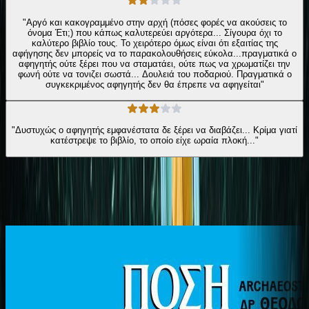
"Αργό και κακογραμμένο στην αρχή (πόσες φορές να ακούσεις το
όνομα Έτι;) που κάπως καλυτερεύει αργότερα... Σίγουρα όχι το
καλύτερο βιβλίο τους. Το χειρότερο όμως είναι ότι εξαιτίας της
αφήγησης δεν μπορείς να το παρακολουθήσεις εύκολα...πραγματικά ο
αφηγητής ούτε ξέρει που να σταματάει, ούτε πως να χρωματίζει την
φωνή ούτε να τονιζει σωστά... Δουλειά του ποδαριού. Πραγματικά ο
συγκεκριμένος αφηγητής δεν θα έπρεπε να αφηγείται"
"Δυστυχώς ο αφηγητής εμφανέστατα δε ξέρει να διαβάζει... Κρίμα γιατί
κατέστρεψε το βιβλίο, το οποίο είχε ωραία πλοκή..."
Ίδιος Αφηγητής