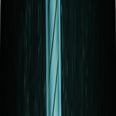
Audiobooks
Podcasts
Σύνδεση
Εγγραφή
Αρχική
Audiobooks
Σύγχρονη Λογοτεχνία
Δεν την είδε κανείς
0:00
/
5:00
Άκου το δείγμα
3.9 /5 (295 βαθμολογίες)
Μοιράσου το