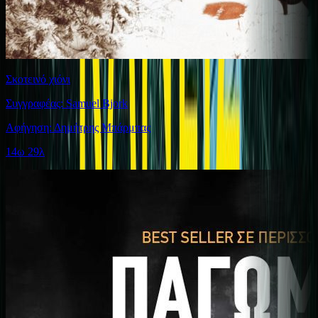
Σκοτεινό χιόνι
Συγγραφέας: Samuel Bjork
Αφήγηση: Δημήτρης Μπάρμπας
14ω 29λ