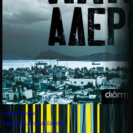
Ο άλλος αδερφός
Συγγραφέας: Βαγγέλης Γιαννίσης
Αφήγηση: Δημήτρης Μπάρμπας