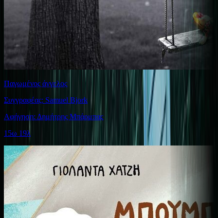
Παγωμένος άγγελος
Συγγραφέας: Samuel Bjork
Αφήγηση: Δημήτρης Μπάρμπας
15ω 19λ