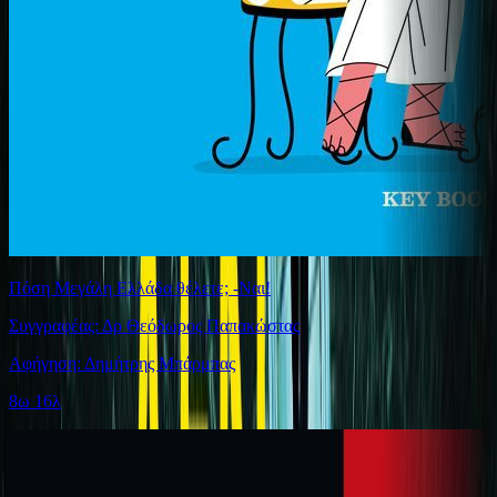
Πόση Μεγάλη Ελλάδα θέλετε; -Ναι!
Συγγραφέας: Δρ Θεόδωρος Παπακώστας
Αφήγηση: Δημήτρης Μπάρμπας
8ω 16λ