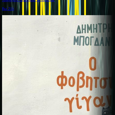
8ω 21λ