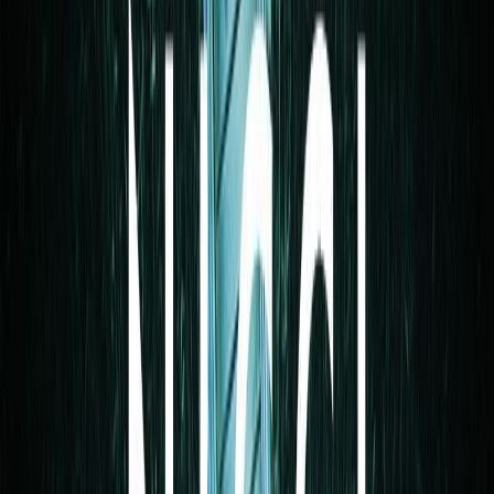
Μετάφραση
Γωγώ Αρβανίτη