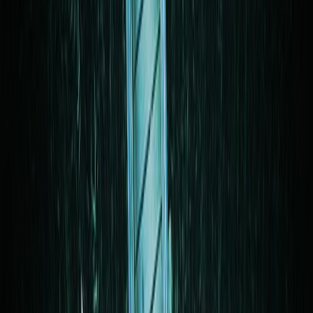
Συγγραφέας
Nicci French
Αφηγητής
Δημήτρης Μπάρμπας
Ξεκίνα εδώ
Διάρκεια
13ω 12λ