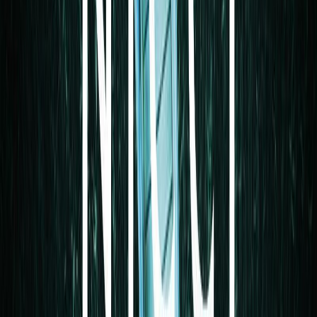
Εκδόσεις
Διόπτρα
Ξεκίνα εδώ
Άκουσε το στο App
Διάρκεια
13ω 12λ