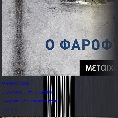
Ο φαροφύλακας
Συγγραφέας: Camilla Lackberg
Αφήγηση: Θάλεια Κουντουράκη
13ω 28λ