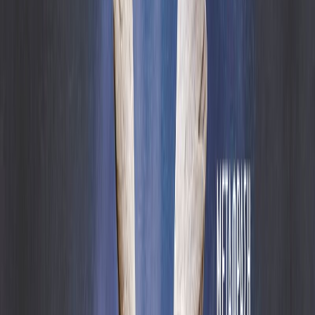
Δεν περνάει πολύς καιρός και η Έμπα πέφτει θύμα εμπρηστικής
επίθεσης.
Κατά την έρευνα της Σήμανσης διαπιστώνεται ότι κάτω από το
πάτωμα της τραπεζαρίας υπάρχει ξεραμένο αίμα. Μπορεί όλα αυτά
να συνδέονται με την εξαφάνιση της οικογένειας της Έμπα;
Μετάφραση από τα σουηδικά: Γρηγόρης Κονδύλης
Μακέτα εξωφύλλου: Βάσω Αβραμοπούλου/Α4 Art Design
© 2011 Camilla Läckberg
First published by Bokförlaget Forum, Sweden.
Published by arrangement with Nordin Agency AB, Sweden.
© 2022, εκδόσεις ΜΕΤΑΙΧΜΙΟ (για την ελληνική γλώσσα)
Σύγχρονη Λογοτεχνία
Αστυνομικό
Η γνώμη των ακροατών
★ 4.4 /5 Βαθμολογία βιβλίου