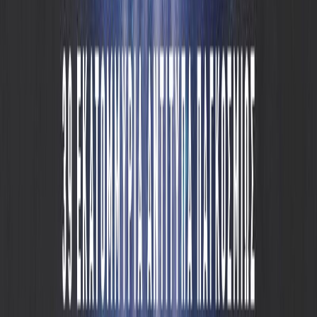
Audiobooks
Podcasts
Σύνδεση
Εγγραφή
Αρχική
Audiobooks
Σύγχρονη Λογοτεχνία
Άγγελος Θανάτου
0:00
/
5:00
Άκου το δείγμα
4.4 /5 (239 βαθμολογίες)
Μοιράσου το