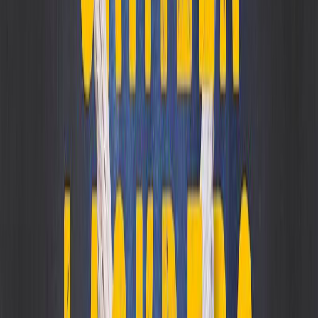
Εκδόσεις
Μεταίχμιο
Ξεκίνα εδώ
Άκουσε το στο App
Διάρκεια
15ω 24λ