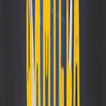
Σειρά
Φιελμπάκα
Αριθμός σειράς
8/11