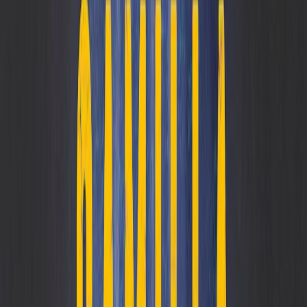
Μετάφραση
Γρηγόρης Κονδύλης