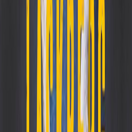
Μετάφραση
Γρηγόρης Κονδύλης