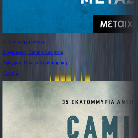
Σε ζωντανή μετάδοση
Συγγραφέας: Camilla Lackberg
Αφήγηση: Θάλεια Κουντουράκη
13ω 06λ