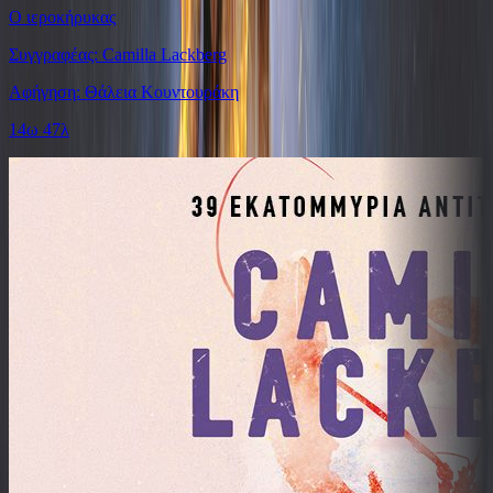
Ο ιεροκήρυκας
Συγγραφέας: Camilla Lackberg
Αφήγηση: Θάλεια Κουντουράκη
14ω 47λ