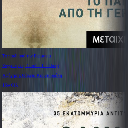
Το παιδί από την Γερμανία
Συγγραφέας: Camilla Lackberg
Αφήγηση: Θάλεια Κουντουράκη
16ω 01λ