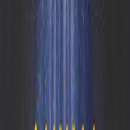
Συγγραφέας
Camilla Lackberg
Αφηγητής
Ειρήνη Μπαλτά
Ξεκίνα εδώ
Διάρκεια
15ω 24λ