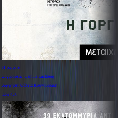
Η γοργόνα
Συγγραφέας: Camilla Lackberg
Αφήγηση: Θάλεια Κουντουράκη
13ω 43λ