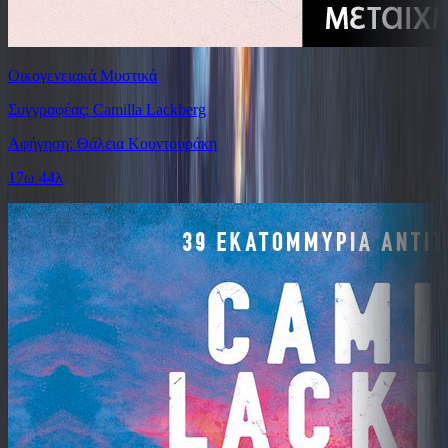
Οικογενειακά Μυστικά
Συγγραφέας: Camilla Lackberg
Αφήγηση: Θάλεια Κουντουράκη
17ω 44λ