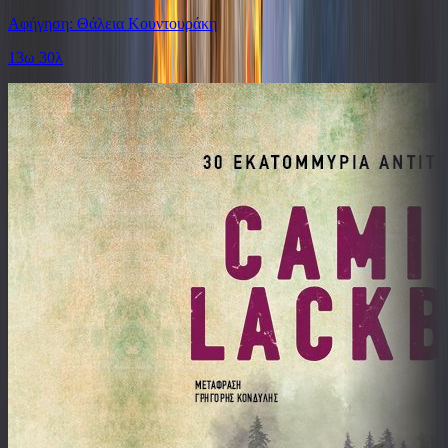
Αφήγηση: Θάλεια Κουντουράκη
13ω 30λ