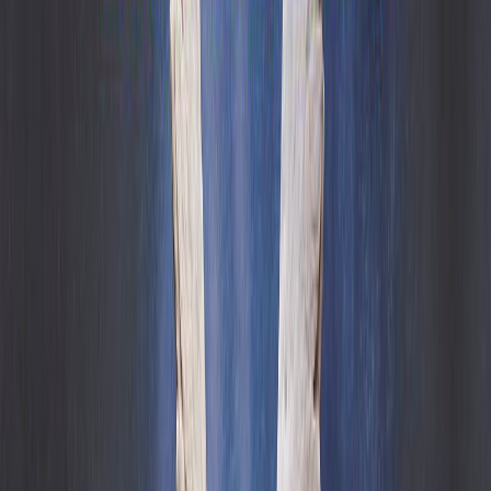
Εκδόσεις
Μεταίχμιο
Περίληψη
Το Πάσχα του 1974 μια οικογένεια εξαφανίζεται λίγο έξω από τη
Φιελμπάκα.
Η μόνη επιζήσασα είναι η Έμπα, η κόρη της οικογένειας, η οποία
είναι ενός έτους. Τώρα επιστρέφει στο νησί όπου ο πατέρας της
κάποτε διεύθυνε ένα οικοτροφείο με σιδερένια πυγμή.