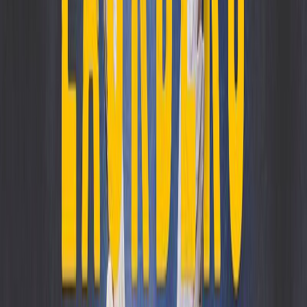
Σειρά
Φιελμπάκα
Αριθμός σειράς
8/11