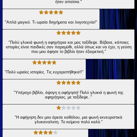
ήταν απαίσια."
"Απλά μαγικό. Τι ωραία διηγήματα και λογοτεχνία!"
"Πολύ γλυκιά φωνή η αφηγήτρια και μας ταξίδεψε. Βέβαια, κάποιες
ιστορίες είναι παιδικές σαν παραμύθι, αλλά όπως και να έχει, η γεύση
που μου άφησε το βιβλίο ήταν έξαιρετική."
"Πολύ ωραίες ιστορίες. Τις ευχαριστήθηκα!!"
"Υπέροχο βιβλίο, άψογη η αφήγηση! Πολύ γλυκιά η φωνή της
αφηγήτριας, με ταξίδεψε.."
"Η αφήγηση δεν μου άρεσε καθόλου, μια φωνή εκνευριστικά
γλυκαναλατη. Το κείμενο πολύ καλό."