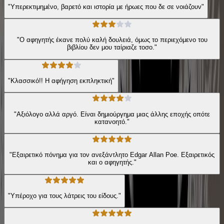
"Υπερεκτιμημένο, βαρετό και ιστορία με ήρωες που δε σε νοιάζουν"
"Ο αφηγητής έκανε πολύ καλή δουλειά, όμως το περιεχόμενο του
βιβλίου δεν μου ταίριαζε τοσο."
"Κλασσικό!! Η αφήγηση εκπληκτική"
"Αξιόλογο αλλά αργό. Είναι δημιούργημα μιας άλλης εποχής οπότε
κατανοητό."
"Εξαιρετικό πόνημα για τον ανεξάντλητο Edgar Allan Poe. Εξαιρετικός
και ο αφηγητής."
"Υπέροχο για τους λάτρεις του είδους."