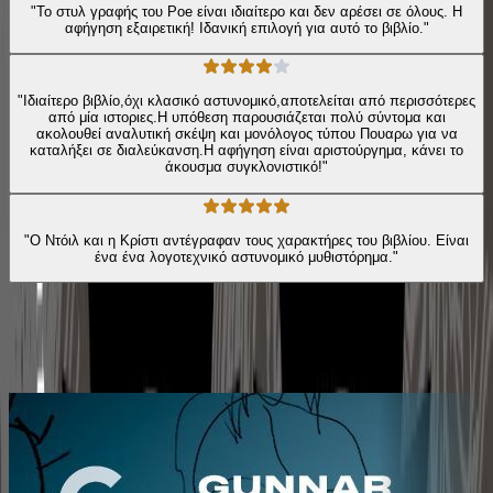
"Το στυλ γραφής του Poe είναι ιδιαίτερο και δεν αρέσει σε όλους. Η
αφήγηση εξαιρετική! Ιδανική επιλογή για αυτό το βιβλίο."
"Ιδιαίτερο βιβλίο,όχι κλασικό αστυνομικό,αποτελείται από περισσότερες
από μία ιστοριες.Η υπόθεση παρουσιάζεται πολύ σύντομα και
ακολουθεί αναλυτική σκέψη και μονόλογος τύπου Πουαρω για να
καταλήξει σε διαλεύκανση.Η αφήγηση είναι αριστούργημα, κάνει το
άκουσμα συγκλονιστικό!"
"Ο Ντόιλ και η Κρίστι αντέγραφαν τους χαρακτήρες του βιβλίου. Είναι
ένα ένα λογοτεχνικό αστυνομικό μυθιστόρημα."
Από την ίδια σειρά