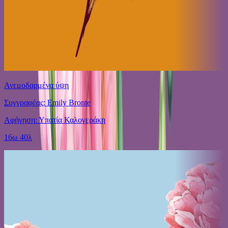
Ανεμοδαρμένα ύψη
Συγγραφέας: Emily Bronte
Αφήγηση: Υπατία Καλογεράκη
16ω 40λ