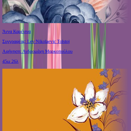
Άννα Καρένινα
Συγγραφέας: Lev Nikolaevic Tolstoj
Αφήγηση: Ανδρομάχη Μαρκοπούλου
45ω 26λ