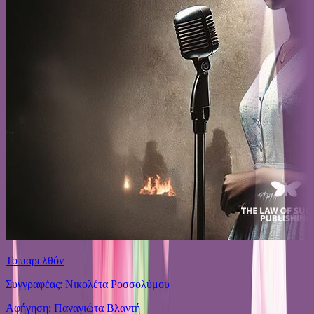
Το παρελθόν
Συγγραφέας: Νικολέτα Ροσσολύμου
Αφήγηση: Παναγιώτα Βλαντή