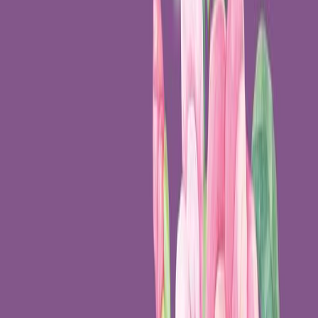
Audiobooks
Podcasts
Σύνδεση
Εγγραφή
Αρχική
Audiobooks
Κλασική Λογοτεχνία
Η κυρία με τις καμέλιες
0:00
/
5:00
Άκου το δείγμα
4.7 /5 (221 βαθμολογίες)
Μοιράσου το