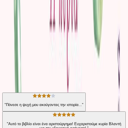
Η Κυρία με τις καμέλιες είναι μια αφήγηση μέσα στην αφήγηση,
καθώς ο Αρμάν Ντιβάλ εξιστορεί με πάθος όσα έχουν συμβεί. Το
έργο περιγράφει μια συγκινητική ιστορία για τον ανεκπλήρωτο
έρωτα, τη θυσία, την κοινωνική καταδίκη αλλά και τη δύναμη της
αγάπης, η οποία δεν πεθαίνει πραγματικά ποτέ.
Κλασική Λογοτεχνία
Ρομαντικό
Η γνώμη των ακροατών
★ 4.7 /5 Βαθμολογία βιβλίου
221
Αξιολογήσεις
"Πόνεσε η ψυχή μου ακούγοντας την ιστορία..."
"Αυτό το βιβλίο είναι ένα αριστούργημα! Ευχαριστούμε κυρία Βλαντή