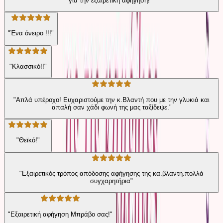
για την εξαιρετική αφήγηση! "
"Ένα όνειρο !!!"
"Κλασσικό!!"
"Απλά υπέροχο! Ευχαριστούμε την κ.Βλαντή που με την γλυκιά και
απαλή σαν χάδι φωνή της μας ταξίδεψε."
"Θεϊκό!"
"Εξαιρετικός τρόπος απόδοσης αφήγησης της κα.βλαντη.πολλά
συγχαρητήρια"
"Εξαιρετική αφήγηση Μπράβο σας!"