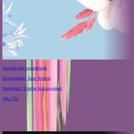
Λογική και ευαισθησία
Συγγραφέας: Jane Austen
Αφήγηση: Υπατία Καλογεράκη
16ω 55λ
Ίδιος Αφηγητής