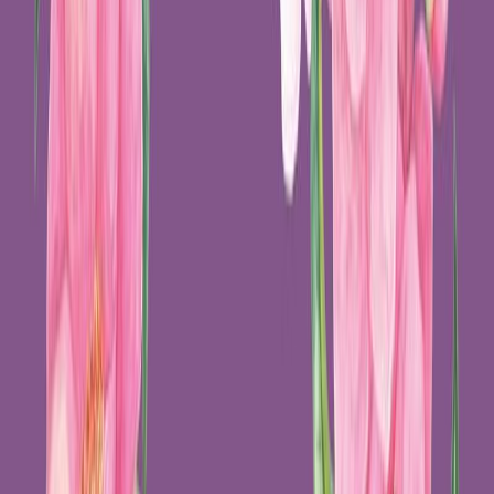
Εκδόσεις
Διόπτρα
Ξεκίνα εδώ
Άκουσε το στο App
Διάρκεια
8ω 11λ