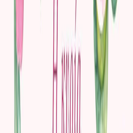
Εκδόσεις
Διόπτρα
Περίληψη
Στην κομψή παριζιάνικη κοινωνία του δέκατου ένατου αιώνα ο
εύπορος νεαρός Αρμάν Ντιβάλ γνωρίζει την όμορφη και
μυστηριώδη Μαργκερίτ Γκοτιέ, μια νέα γυναίκα ελευθερίων ηθών.
Ερωτεύονται, κι η Μαργκερίτ δέχεται να εγκαταλείψει το
αμαρτωλό παρελθόν της για χάρη του Αρμάν και τον ακολουθεί
στην εξοχή, μακριά από την πόλη και τα δεσμά της κοινωνίας του
Παρισιού.
Ωστόσο, αυτή η ειδυλλιακή παράνομη σχέση διακόπτεται ξαφνικά
από τον πατέρα του Αρμάν. Τότε η Μαργαρίτα, χωρίς καμία
εξήγηση, τον εγκαταλείπει στέλνοντάς του μόνο ένα
αποχαιρετιστήριο γράμμα. Ο Αρμάν, εμβρόντητος από την εξέλιξη
αυτή, κάνει διάφορες υποθέσεις, οι οποίες, όμως, θα διαψευστούν.