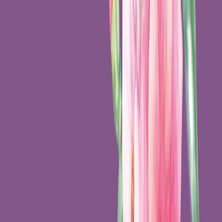
Συγγραφέας
Alexandre Dumas
A
Αφηγητής
Παναγιώτα Βλαντή
Ξεκίνα εδώ
Διάρκεια
8ω 11λ