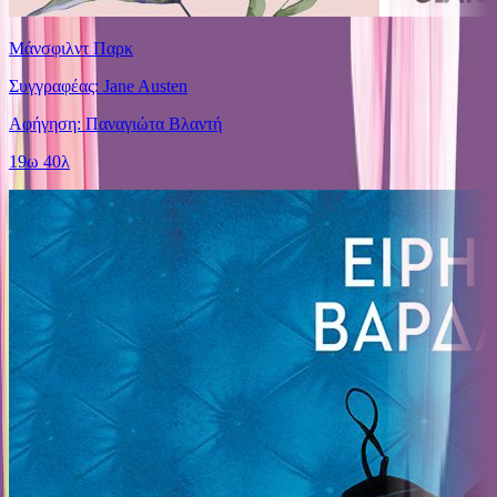
Μάνσφιλντ Παρκ
Συγγραφέας: Jane Austen
Αφήγηση: Παναγιώτα Βλαντή
19ω 40λ