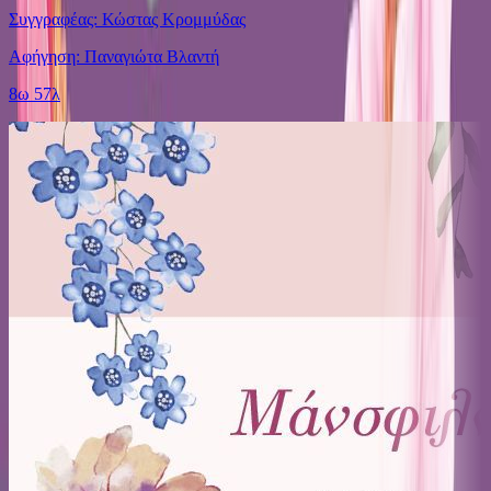
Συγγραφέας: Κώστας Κρομμύδας
Αφήγηση: Παναγιώτα Βλαντή
8ω 57λ