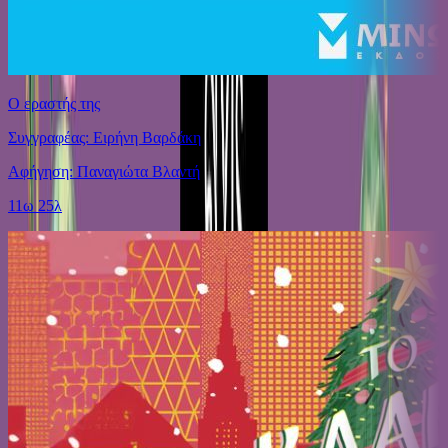
Ο εραστής της
Συγγραφέας: Ειρήνη Βαρδάκη
Αφήγηση: Παναγιώτα Βλαντή
11ω 25λ