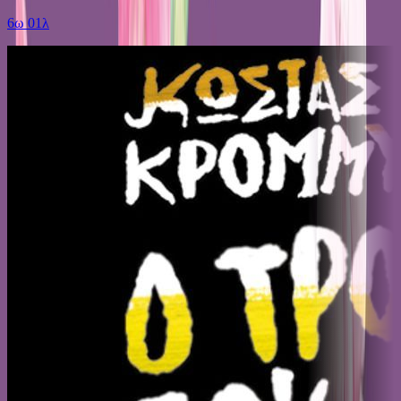
6ω 01λ