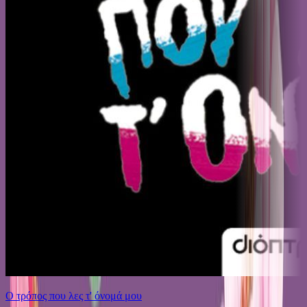
Ο τρόπος που λες τ' όνομά μου