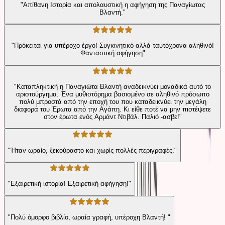
"Απίθανη Ιστορία και απολαυστική η αφήγηση της Παναγίωτας
Βλαντή."
"Πρόκειται για υπέροχο έργο! Συγκινητικό αλλά ταυτόχρονα αληθινό!
Φανταστική αφήγηση"
"Καταπληκτική η Παναγιώτα Βλαντή αναδεικνύει μοναδικά αυτό το
αριστούργημα. Ένα μυθιστόρημα βασισμένο σε αληθινό πρόσωπο
πολύ μπροστά από την εποχή του που καταδεικνύει την μεγάλη
διαφορά του Έρωτα από την Αγάπη. Κι είθε ποτέ να μην πιστέψετε
στον έρωτα ενός Αρμάντ Ντιβάλ. Παλιό -ασβε!"
"Ήταν ωραίο, ξεκούραστο και χωρίς πολλές περιγραφές."
"Εξαιρετική ιστορία! Εξαιρετική αφήγηση!"
"Πολύ όμορφο βιβλίο, ωραία γραφή, υπέροχη Βλαντή! "