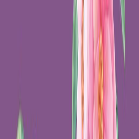
Μετάφραση
Ουρανία Τουτουντζή