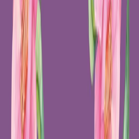
Μετάφραση
Ουρανία Τουτουντζή