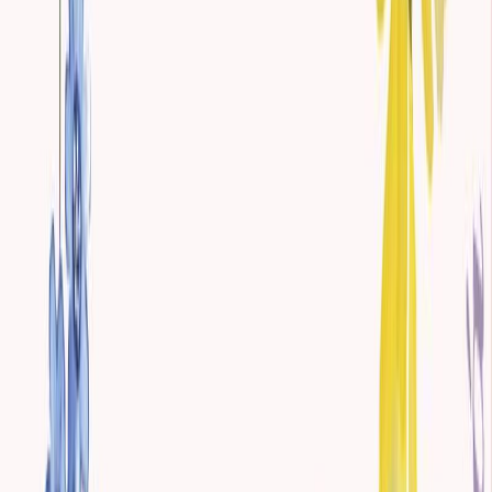
Εκδόσεις
Διόπτρα
Περίληψη
Η Φάνι Πράις, μια νεαρή κοπέλα από φτωχή οικογένεια, πηγαίνει
να ζήσει με τους πλούσιους συγγενείς της στην πολυτελή έπαυλή
τους, το Μάνσφιλντ Παρκ. Καθώς η Φάνι προσπαθεί να βρει τον
δρόμο της σε έναν κοινωνικό λαβύρινθο που δεν γνωρίζει, γίνεται
μάρτυρας των ηθικών αδυναμιών και των ρομαντικών ιστοριών
των ξαδέλφων και των γειτόνων της.
Παραμένει σταθερή σε όσα θεωρεί σωστές αρχές για μια γυναίκα
της τάξης της, αλλά παράλληλα δεν μπορεί να αποφύγει την έλξη