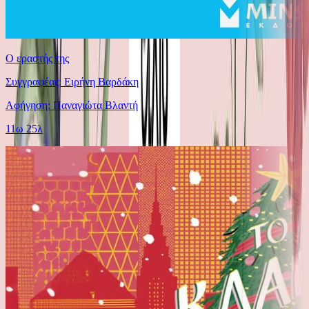
Ο εραστής της
Συγγραφέας: Ειρήνη Βαρδάκη
Αφήγηση: Παναγιώτα Βλαντή
11ω 25λ