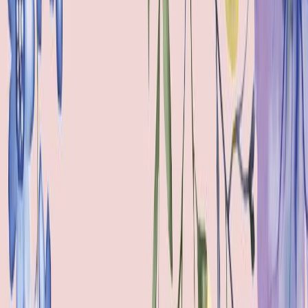
Συγγραφέας
Jane Austen
Αφηγητής
Παναγιώτα Βλαντή
Ξεκίνα εδώ
Διάρκεια
19ω 40λ