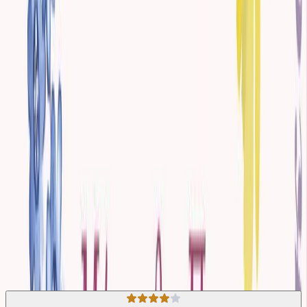
που της ασκεί ο Έντμουντ, ο οποίος ίσως είναι ο μόνος που εκτιμά
πραγματικά την αξία της.
Τελικά η ήρεμη δύναμη της Φάνι λειτουργεί αναπάντεχα ως μια
σταθερά, οδηγώντας τη στην αποδοχή και την ευτυχία.
Το ""Μάνσφιλντ Παρκ"" είναι ένα ταξίδι αυτοανακάλυψης,
αποτυπώνει την αντίθεση μεταξύ καθήκοντος και επιθυμίας και
θέτει ερωτήματα για τη δύναμη της ηθικής ακεραιότητας σε έναν
κόσμο βυθισμένο στη ματαιοδοξία και την αποθέωση των
προσχημάτων."
Κλασική Λογοτεχνία
Κοινωνικό
Η γνώμη των ακροατών
★ 4.2 /5 Βαθμολογία βιβλίου
105
Αξιολογήσεις