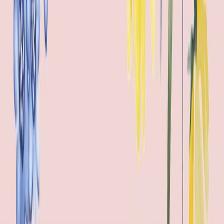
Μετάφραση
Ουρανία Τουτουντζή