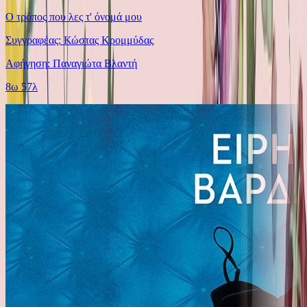
Ο τρόπος που λες τ' όνομά μου
Συγγραφέας: Κώστας Κρομμύδας
Αφήγηση: Παναγιώτα Βλαντή
8ω 57λ