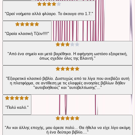
"Ωραί νοήματα αλλά φλύαρο. Το άκουγα στο 1.7."
"Ωραία κλασική Τζέιν!!!!"
"Από ένα σημείο και μετά βαρέθηκα. Η αφήγηση ωστόσο εξαιρετική,
όπως σχεδόν όλες της Βλαντή."
"Εξαιρετικό κλασικό βιβλίο. Δυστυχώς από τα λίγα που ανεβάζει αυτή
η πλατφόρμα, σε αντίθεση με τις ελαφρές ανοησίες βιβλίων δήθεν
"αυτοβοήθειας" και "αυτοβελτίωσης"..."
"Πολύ καλό."
"Αν και άλλης εποχής, μου άρεσε πολύ... Θα ήθελα να είχε λίγο ακόμη
ή ένα δεύτερο βιβλίο...."