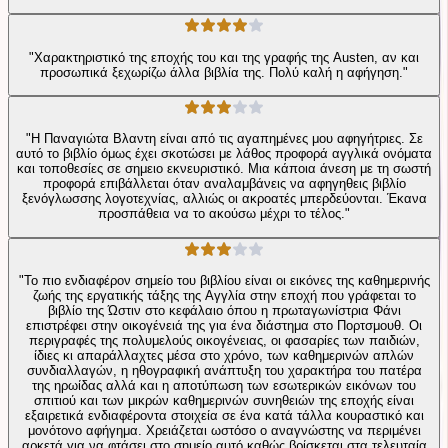
"Χαρακτηριστικό της εποχής του και της γραφής της Austen, αν και
προσωπικά ξεχωρίζω άλλα βιβλία της. Πολύ καλή η αφήγηση."
"Η Παναγιώτα Βλαντη είναι από τις αγαπημένες μου αφηγήτριες. Σε
αυτό το βιβλίο όμως έχει σκοτώσει με λάθος προφορά αγγλικά ονόματα
και τοποθεσίες σε σημειο εκνευριστικό. Μια κάποια άνεση με τη σωστή
προφορά επιβάλλεται όταν αναλαμβάνεις να αφηγηθεις βιβλίο
ξενόγλωσσης λογοτεχνίας, αλλιώς οι ακροατές μπερδεύονται. Έκανα
προσπάθεια να το ακούσω μέχρι το τέλος."
"Το πιο ενδιαφέρον σημείο του βιβλίου είναι οι εικόνες της καθημερινής
ζωής της εργατικής τάξης της Αγγλία στην εποχή που γράφεται το
βιβλίο της Ώστιν στο κεφάλαιο όπου η πρωταγωνίστρια Φάνι
επιστρέφει στην οικογένειά της για ένα διάστημα στο Πορτσμουθ. Οι
περιγραφές της πολυμελούς οικογένειας, οι φασαρίες των παιδιών,
ίδιες κι απαράλλαχτες μέσα στο χρόνο, των καθημερινών απλών
συνδιαλλαγών, η ηθογραφική ανάπτυξη του χαρακτήρα του πατέρα
της ηρωίδας αλλά και η αποτύπωση των εσωτερικών εικόνων του
σπιτιού και των μικρών καθημερινών συνηθειών της εποχής είναι
εξαιρετικά ενδιαφέροντα στοιχεία σε ένα κατά τάλλα κουραστικό και
μονότονο αφήγημα. Χρειάζεται ωστόσο ο αναγνώστης να περιμένει
αρκετά για να φτάσει στο σημείο αυτό καθώς βρίσκεται στα τελευταία