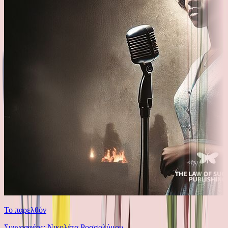
Το παρελθόν
Συγγραφέας: Νικολέτα Ροσσολύμου