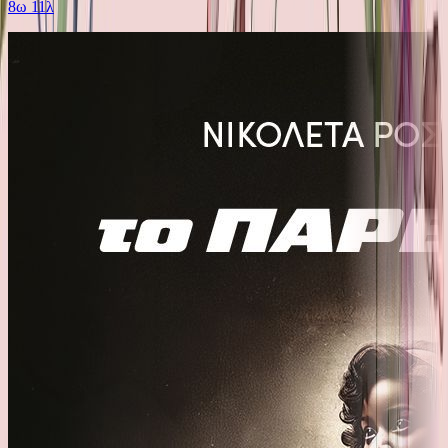
8ω 11λ