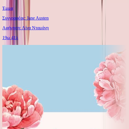
Έμμα
Συγγραφέας: Jane Austen
Αφήγηση: Λίνα Νταμάνη
19ω 41λ