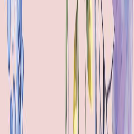
Μετάφραση
Ουρανία Τουτουντζή