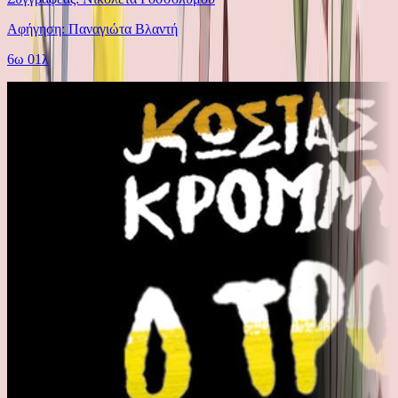
Αφήγηση: Παναγιώτα Βλαντή
6ω 01λ