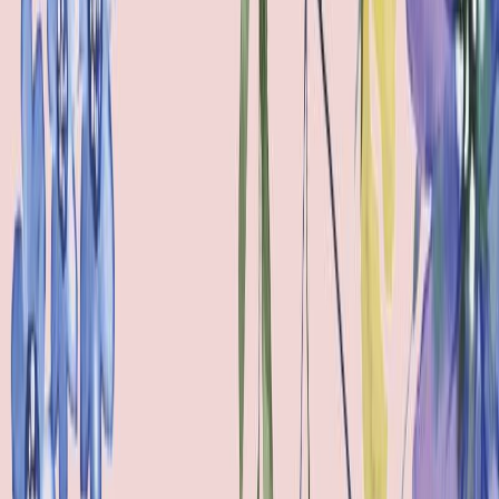
Audiobooks
Podcasts
Σύνδεση
Εγγραφή
Αρχική
Audiobooks
Κλασική Λογοτεχνία
Μάνσφιλντ Παρκ
0:00
/
5:00
Άκου το δείγμα
4.2 /5 (105 βαθμολογίες)
Μοιράσου το