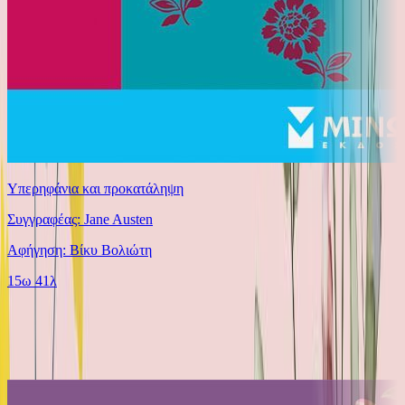
Υπερηφάνια και προκατάληψη
Συγγραφέας: Jane Austen
Αφήγηση: Βίκυ Βολιώτη
15ω 41λ
Ίδιος Αφηγητής