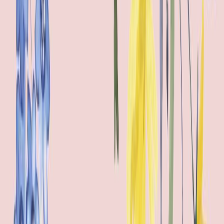
Εκδόσεις
Διόπτρα
Ξεκίνα εδώ
Άκουσε το στο App
Διάρκεια
19ω 40λ