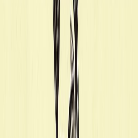
Σειρά
Χαμένες Πατρίδες
Αριθμός σειράς
1/3