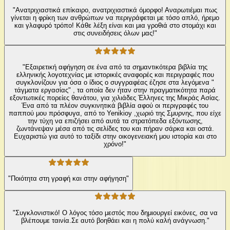
"Ανατριχιαστικά επίκαιρο, ανατριχιαστικά όμορφο! Αναρωτιέμαι πως
γίνεται η φρίκη των ανθρώπων να περιγράφεται με τόσο απλό, ήρεμο
και γλαφυρό τρόπο! Κάθε λέξη είναι και μια γροθιά στο στομάχι και
στις συνειδήσεις όλων μας!"
"Εξαιρετική αφήγηση σε ένα από τα σημαντικότερα βιβλία της
ελληνικής λογοτεχνίας με ιστορικές αναφορές και περιγραφές που
συγκλονίζουν για όσα ο ίδιος ο συγγραφέας έζησε στα λεγόμενα "
τάγματα εργασίας" , τα οποία δεν ήταν στην πραγματικότητα παρά
εξοντωτικές πορείες θανάτου, για χιλιάδες Έλληνες της Μικράς Ασίας.
Ένα από τα πλέον συγκινητικά βιβλία αφού οι περιγραφές του
παππού μου πρόσφυγα, από το Yenikioy ,χωριό της Σμυρνης, που είχε
την τύχη να επιζήσει από αυτά τα στρατόπεδα εξόντωσης,
ζωντάνεψαν μέσα από τις σελίδες του και πήραν σάρκα και οστά.
Ευχαριστώ για αυτό το ταξίδι στην οικογενειακή μου ιστορία και στο
χρόνο!"
"Ποιότητα στη γραφή και στην αφήγηση"
"Συγκλονιστικό! Ο λόγος τόσο μεστός που δημιουργεί εικόνες, σα να
βλέπουμε ταινία.Σε αυτό βοηθάει και η πολύ καλή ανάγνωση."