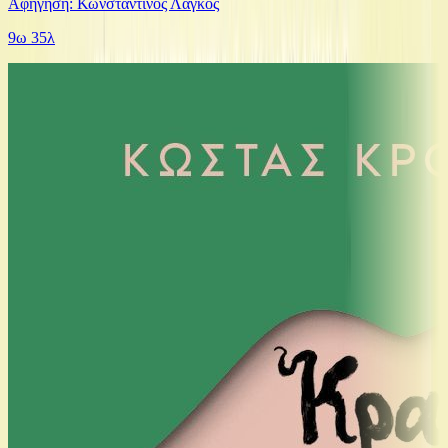
Αφήγηση: Κωνσταντίνος Λάγκος
9ω 35λ