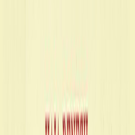
Audiobooks
Podcasts
Σύνδεση
Εγγραφή
Αρχική
Audiobooks
Κλασική Λογοτεχνία
Το νούμερο 31328: το βιβλίο της σκλαβιάς
0:00
/
5:00
Άκου το δείγμα
4.9 /5 (265 βαθμολογίες)
Μοιράσου το