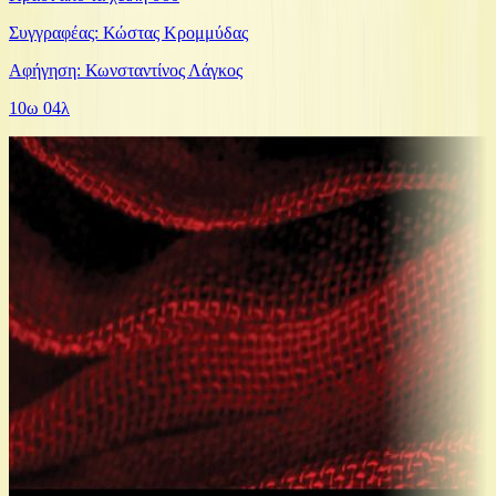
Συγγραφέας: Κώστας Κρομμύδας
Αφήγηση: Κωνσταντίνος Λάγκος
10ω 04λ