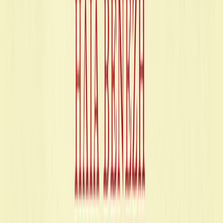
Συγγραφέας
Ηλίας Βενέζης
Αφηγητής
Κωνσταντίνος Λάγκος
Ξεκίνα εδώ
Διάρκεια
8ω 12λ