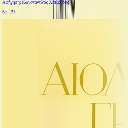
Αφήγηση: Κωνσταντίνος Χατζούδης
6ω 15λ