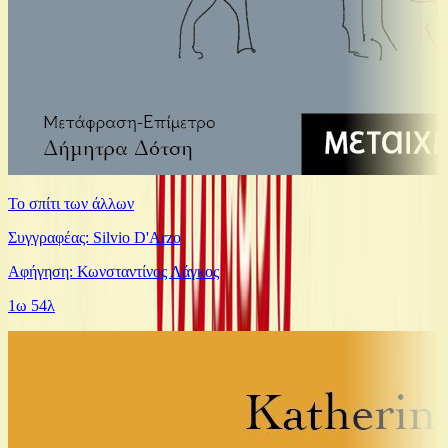
Το σπίτι των άλλων
Συγγραφέας: Silvio D'Arzo
Αφήγηση: Κωνσταντίνος Λάγκος
1ω 54λ