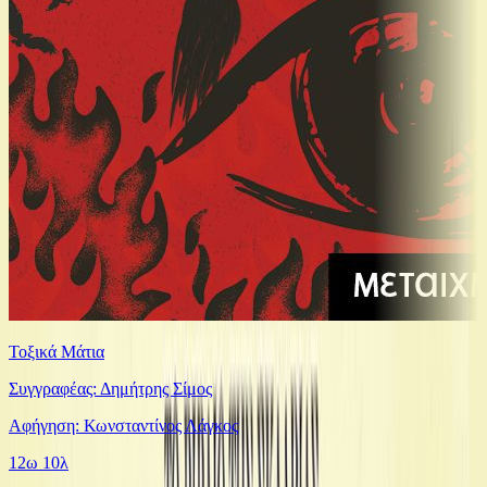
Τοξικά Μάτια
Συγγραφέας: Δημήτρης Σίμος
Αφήγηση: Κωνσταντίνος Λάγκος
12ω 10λ