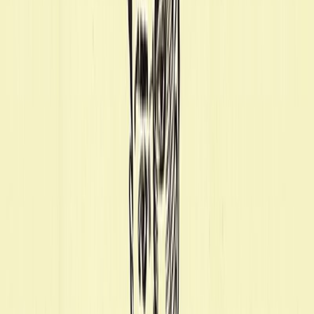
Εκδόσεις
Βιβλιοπωλείον της Εστίας
Περίληψη
"Το Νούμερο 31328" είναι η ίδια η ταυτότητα του συγγραφέα, τότε
που παιδί δεκαοκτώ χρόνων οδηγήθηκε από τους Τούρκους στα
κάτεργα της Ανατολής. Το βιβλίο είναι ένα συγκλονιστικό χρονικό
«γραμμένο με αίμα», όπως επεσήμανε ο Βενέζης, προσθέτοντας:
«Λέω για την καυτή ύλη, για τη σάρκα που στάζει το αίμα της και