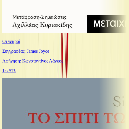
Οι νεκροί
Συγγραφέας: James Joyce
Αφήγηση: Κωνσταντίνος Λάγκος
1ω 57λ