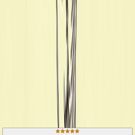
πλημμυρίζει τις σελίδες του». Στην αρχική του μορφή γράφτηκε το
1924 και ξαναδουλεύτηκε το 1931, οπότε εκδόθηκε για πρώτη
φορά. Η επιτυχία που σημείωσε τότε ήταν τεράστια, ακόμα και έξω
από τον ελληνικό χώρο. Ο Ηλίας Βενέζης (το βιβλίο - μαρτυρία
είναι γραμμένο στο πρώτο πρόσωπο και με το πραγματικό όνομα
του αφηγητή - συγγραφέα) γεννήθηκε στο Αϊβαλί το 1904. Ήρθε
στην Ελλάδα με τη μικρασιατική καταστροφή. Θεωρείται ένας από
τους κυριότερους εκπροσώπους της «γενιάς του '30» στη
νεοελληνική πεζογραφία.
Κλασική Λογοτεχνία
Κοινωνικό
Η γνώμη των ακροατών
★ 4.9 /5 Βαθμολογία βιβλίου
265
Αξιολογήσεις