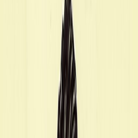
Σειρά
Χαμένες Πατρίδες
Αριθμός σειράς
1/3