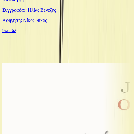
Συγγραφέας: Ηλίας Βενέζης
Αφήγηση: Νίκος Νίκας
9ω 56λ
Ίδιος Αφηγητής