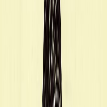
Εκδόσεις
Βιβλιοπωλείον της Εστίας
Ξεκίνα εδώ
Άκουσε το στο App
Διάρκεια
8ω 12λ