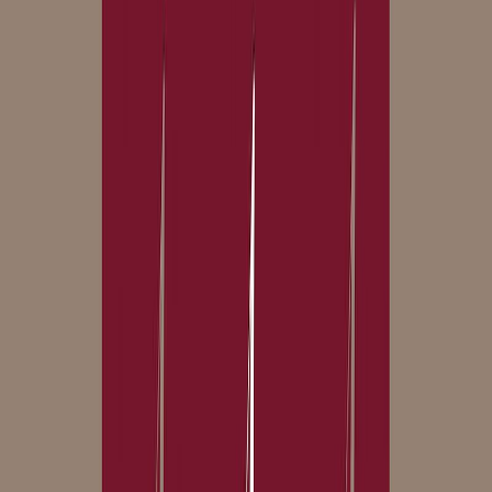
Audiobooks
Podcasts
Σύνδεση
Εγγραφή
Αρχική
Audiobooks
Κλασική Λογοτεχνία
Το άλικο γράμμα
0:00
/
5:00
Άκου το δείγμα
4.1 /5 (129 βαθμολογίες)
Μοιράσου το