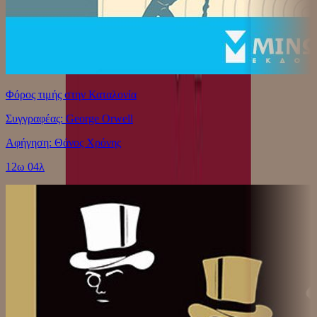
Φόρος τιμής στην Καταλονία
Συγγραφέας: George Orwell
Αφήγηση: Θάνος Χρόνης
12ω 04λ