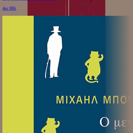
4ω 08λ