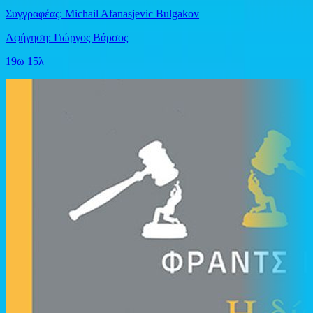
Συγγραφέας: Michail Afanasjevic Bulgakov
Αφήγηση: Γιώργος Βάρσος
19ω 15λ