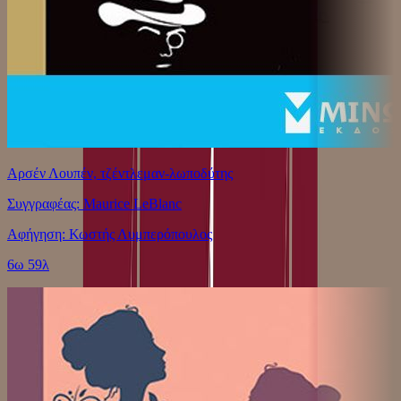
Αρσέν Λουπέν, τζέντλεμαν-λωποδύτης
Συγγραφέας: Maurice LeBlanc
Αφήγηση: Κωστής Λυμπερόπουλος
6ω 59λ