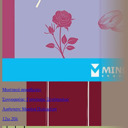
Μυστικοί αρραβώνες
Συγγραφέας: Γρηγόριος Ξενόπουλος
Αφήγηση: Μαρίνα Πολυμέρη
12ω 20λ