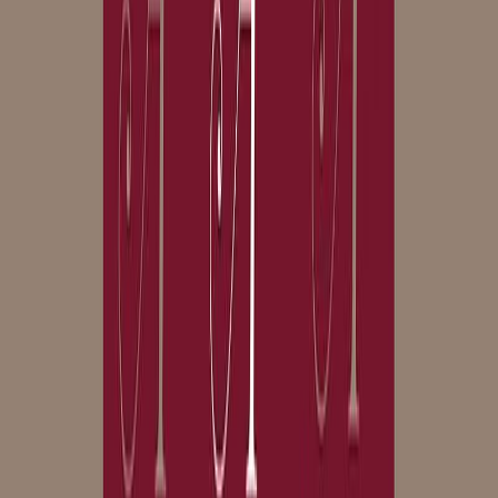
Μετάφραση
Βασιλική Κόκκινου