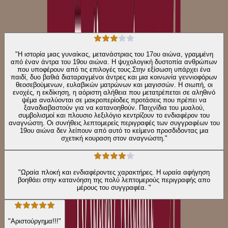
★ 4.1 /5 Βαθμολογία βιβλίου
129
Αξιολογήσεις
"Η ιστορία μιας γυναίκας, μετανάστριας του 17ου αιώνα, γραμμένη
από έναν άντρα του 19ου αιώνα. Η ψυχολογική δυστοπία ανθρώπων
που υποφέρουν από τις επιλογές τους.Στην εξίσωση υπάρχει ένα
παιδί, δυο βαθιά διαταραγμένοι άντρες και μια κοινωνία γεννιοφόρων
θεοσεβούμενων, ευλαβικών ματρώνων και μαγισσών. Η σιωπή, οι
ενοχές, η εκδίκηση, η αόριστη αλήθεια που μετατρέπεται σε αληθινό
ψέμα αναλύονται σε μακροπερίοδες προτάσεις που πρέπει να
ξαναδιαβαστούν για να κατανοηθούν. Παιχνίδια του μυαλού,
συμβολισμοί και πλουσιο λεξιλόγιο κεντρίζουν το ενδιαφέρον του
αναγνώστη. Οι συνήθεις λεπτομερείς περιγραφές των συγγραφέων του
19ου αιώνα δεν λείπουν από αυτό το κείμενο προσδιδοντας μια
σχετική κουραση στον αναγνώστη."
"Ωραία πλοκή και ενδιαφέροντες χαρακτήρες. Η ωραία αφήγηση
βοηθάει στην κατανόηση της πολύ λεπτομερούς περιγραφής απο
μέρους του συγγραφέα. "
"Αριστούργημα!!!"