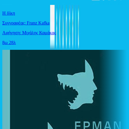
Η δίκη
Συγγραφέας: Franz Kafka
Αφήγηση: Μιχάλης Καμάκας
8ω 28λ