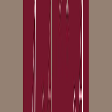
Μετάφραση
Βασιλική Κόκκινου