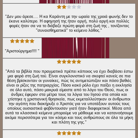
"Δεν μου άρεσε.... Η κα Καράντη με την ωραία της χροιά φωνής δεν το
έκανε καλύτερο. Η αφηγησή της ήταν αργή, πολύ αργή και πολλές
φορές ήταν σα να το διάβαζε πρώτη φορά στη ζωή της , τονίζοντας
"συναισθηματικά" το κείμενο λάθος."
"Αριστούργημα!!!! "
"Από τα βιβλία που πραγματικά πρέπει κάποιος να έχει διαβάσει έστω
μια φορά στη ζωή τού. Είναι συγκλονιστικό να σκεφτεί κανείς σε πια
θέση βρίσκονταν οι γυναίκες, πώς τις αντιμετώπιζαν και πόσο βαθιές
είναι οι ρίζες της πατριαρχίας. Πόσο κακό ρόλο έχει παίξει η εκκλησία
σε όλο αυτό, πόσο μακρυά είμαστε από το λόγο του Θεού, πως οι
άνδρες έφεραν στα μέτρα τους τα λόγια του Ιησού στα οποία και
χτίστηκε η χριστιανική θρησκεία, πως εκμεταλλεύτηκαν οι άνθρωποι
την αγάπη που διακήρυξε ο Χριστός για να υποτάξουν αυτούς τους
οποίους ουσιαστικά φοβόντουσαν γιατί ήταν διαφορετικοί. Μέσα από
αυτά τα κλασσικά κείμενα μπορούμε να μάθουμε και να κατανοήσουμε
ακόμα περισσότερα για τον κόσμο και τους ανθρώπους σε όλα τα μήκη
και πλάτη της γης."