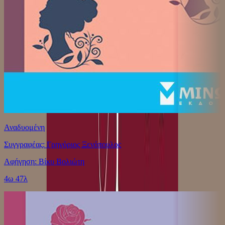
Αναδυομένη
Συγγραφέας: Γρηγόριος Ξενόπουλος
Αφήγηση: Βίκυ Βολιώτη
4ω 47λ