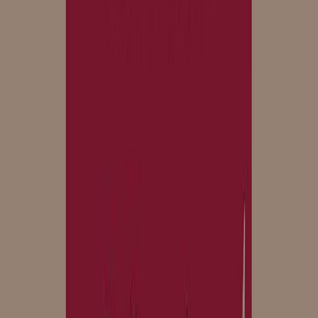
ενοχές και αδυνατεί να αναλάβει τις ευθύνες του. Έτσι η Έστερ θα
σταθεί μόνη με το παιδί της στην εξέδρα της διαπόμπευσης,
υποχρεωμένη να φορά εφ' όρου ζωής στο στήθος της το άλικο
γράμμα Α, κεντημένο από την ίδια, σύμβολο της αμαρτίας και της
μοιχείας. Το άλικο γράμμα θεωρείται από τα κλασικά
αριστουργήματα της παγκόσμιας λογοτεχνίας. Η κεντρική ηρωίδα,
Έστερ Πριν, αποτελεί πρότυπο γυναικείας δύναμης
αντιμετωπίζοντας στωικά την ενοχή και τον διασυρμό. Ο
συγγραφέας με λόγο μεστό και πυκνό σε νοήματα περιγράφει
γεγονότα, ανθρώπους, τόπους, στηλιτεύοντας ταυτόχρονα την
υποκρισία και τον σκοταδισμό που χαρακτήριζαν την κοινωνία
εκείνης της εποχής.
Κλασική Λογοτεχνία
Κοινωνικό
Η γνώμη των ακροατών