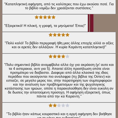
"Καταπληκτική αφήγηση, από τις καλύτερες που έχω ακούσει ποτέ. Για
το βιβλίο νομίζω δεν χρειάζονται συστάσεις."
"Εξαιρετικό! Η πλοκή, η γραφή, τα μηνύματα! Έπος!"
"Πολύ καλό! Το βιβλίο περιγραφή ήθη μιας άλλης εποχής αλλά οι αξίες
και οι αρετές δεν αλλάζουν. Η κυρία Καράντη καταπληκτική!"
"Πολυ σημαντικό βιβλίο αναμφίβολα αλλα όχι για ακρόαση (γι' αυτο και
τα 4 αστερακια, αντι για 5). Απαιτεί άλλη προσήλωση οπότε είναι
προτιμότερο να διαβαστει. Διαφερει από άλλα κλασικά της ιδιας
περιόδου που ακούγονται πιο αναλαφρα (πχ βιβλια της Οστεν) και
εστιαζει, σε μεγαλο μερος του, στην παρατηρηση των συμπεριφορών
και την αναλυση των προβληματισμων και της ψυχολογικης
κατάστασης των ηρώων, οπότε η παρακολούθηση δεν είναι ευκολη αν
δε δωσεις την απαιτούμενη προσοχη. Η αφήγηση εξαιρετική, όπως
πάντα από την κα Καραντη."
"Το βιβλίο ήταν κάπως κουραστικό και η αργή αφήγηση δεν βοήθησε
να το κάνει πιο ενδιαφέρον"