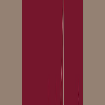
Σειρά
Κλασική σειρά Μίνωα