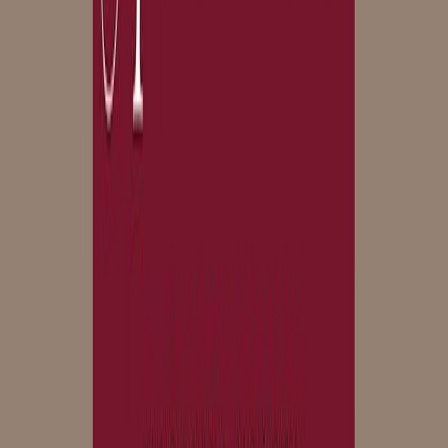
Σειρά
Κλασική σειρά Μίνωα