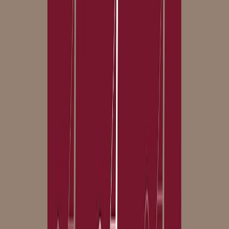
Συγγραφέας
Nathaniel Hawthorne
Αφηγητής
Κοραλία Καράντη
Ξεκίνα εδώ
Διάρκεια
10ω 10λ