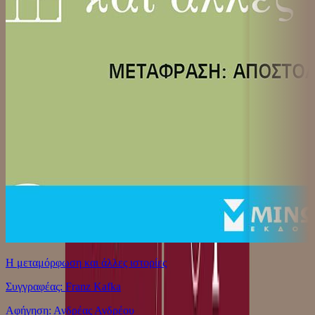
Η μεταμόρφωση και άλλες ιστορίες
Συγγραφέας: Franz Kafka
Αφήγηση: Ανδρέας Ανδρέου