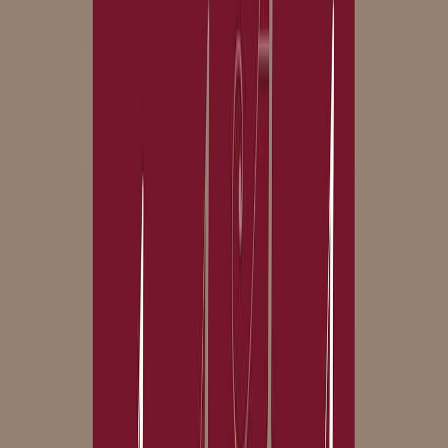
Εκδόσεις
Μίνωας
Ξεκίνα εδώ
Άκουσε το στο App
Διάρκεια
10ω 10λ