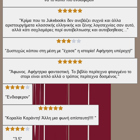
"Κρίμα που το Jukebooks δεν ανεβάζει συχνά και άλλα
αριστουργήματα κλασσικής ελληνικής και ξένης λογοτεχνίας σαν αυτό,
αλλά κάτι σαχλαμάρες περί αυτοβελτιωσης και αυτοβοηθειας .."
"Δυστυχώς κάπου στη μέση με "έχασε" η ιστορία! Αφήγηση υπέροχη!"
"Άφωνος. Αφήγητρια φανταστική. Το βιβλίο περίτεχνα φτιαγμένο το
στορι είναι απλό αλλά ο τρόπος περίτεχνα δοσμένος."
"Ενδιαφερον"
"Κοραλία Καράντη! Άλλη μια φωνή απίστευτη!!!! "
"3,5"